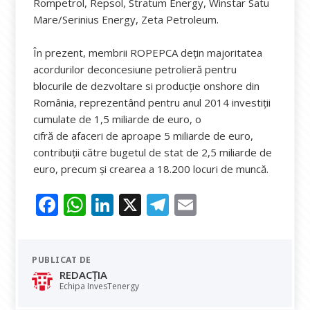
Rompetrol, Repsol, Stratum Energy, Winstar Satu
Mare/Serinius Energy, Zeta Petroleum.
În prezent, membrii ROPEPCA dețin majoritatea
acordurilor deconcesiune petrolieră pentru
blocurile de dezvoltare si producție onshore din
România, reprezentând pentru anul 2014 investiții
cumulate de 1,5 miliarde de euro, o
cifră de afaceri de aproape 5 miliarde de euro,
contribuții către bugetul de stat de 2,5 miliarde de
euro, precum și crearea a 18.200 locuri de muncă.
F
W
Li
X
T
E
ac
h
n
el
m
e
at
k
e
ai
PUBLICAT DE
b
s
e
gr
l
REDACȚIA
o
A
dI
a
Echipa InvesTenergy