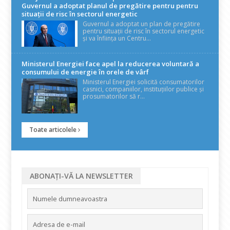
Guvernul a adoptat planul de pregătire pentru pentru
situații de risc în sectorul energetic
Guvernul a adoptat un plan de pregătire
pentru situații de risc în sectorul energetic
și va înființa un Centru...
Ministerul Energiei face apel la reducerea voluntară a
consumului de energie în orele de vârf
Ministerul Energiei solicită consumatorilor
casnici, companiilor, instituțiilor publice și
prosumatorilor să r...
Toate articolele
ABONAȚI-VĂ LA NEWSLETTER