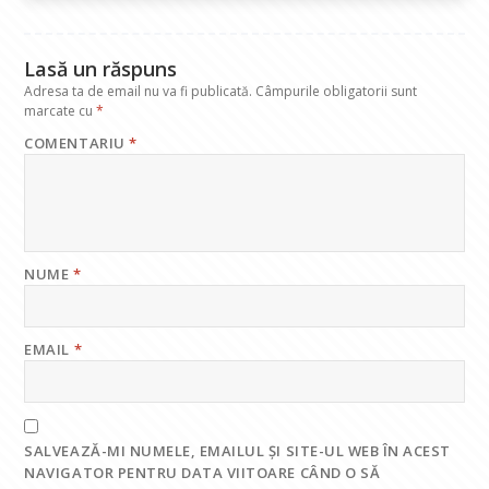
o
p
n
m
k
p
Lasă un răspuns
Adresa ta de email nu va fi publicată.
Câmpurile obligatorii sunt
marcate cu
*
COMENTARIU
*
NUME
*
EMAIL
*
SALVEAZĂ-MI NUMELE, EMAILUL ȘI SITE-UL WEB ÎN ACEST
NAVIGATOR PENTRU DATA VIITOARE CÂND O SĂ