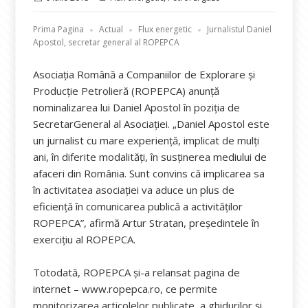
pe
Prima Pagina
Actual
Flux energetic
Jurnalistul Daniel
Apostol, secretar general al ROPEPCA
Asociația Română a Companiilor de Explorare și
Producție Petrolieră (ROPEPCA) anunță
nominalizarea lui Daniel Apostol în poziția de
SecretarGeneral al Asociației. „Daniel Apostol este
un jurnalist cu mare experiență, implicat de mulți
ani, în diferite modalități, în susținerea mediului de
afaceri din România. Sunt convins că implicarea sa
în activitatea asociației va aduce un plus de
eficiență în comunicarea publică a activităților
ROPEPCA”, afirmă Artur Stratan, preşedintele în
exerciţiu al ROPEPCA.
Totodată, ROPEPCA şi-a relansat pagina de
internet – www.ropepca.ro, ce permite
monitorizarea articolelor publicate, a ghidurilor şi