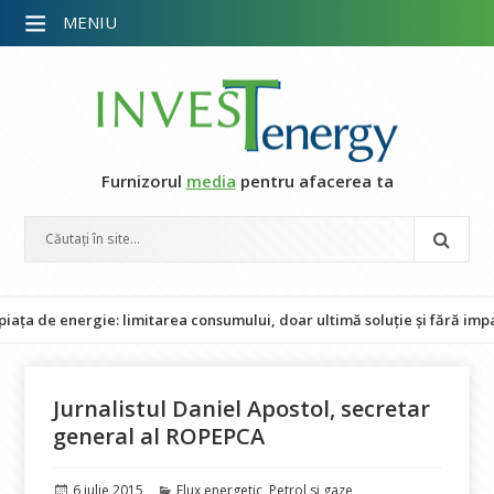
MENIU
Furnizorul
media
pentru afacerea ta
 energie: limitarea consumului, doar ultimă soluție și fără impact as
Jurnalistul Daniel Apostol, secretar
general al ROPEPCA
Publicat
Categorii
6 iulie 2015
Flux energetic
,
Petrol si gaze