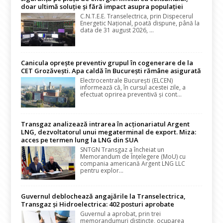
doar ultimă soluție și fără impact asupra populației
C.N.T.E.E. Transelectrica, prin Dispecerul
Energetic Național, poată dispune, până la
data de 31 august 2026, ...
Canicula oprește preventiv grupul în cogenerare de la
CET Grozăvești. Apa caldă în București rămâne asigurată
Electrocentrale București (ELCEN)
informează că, în cursul acestei zile, a
efectuat oprirea preventivă și cont...
Transgaz analizează intrarea în acționariatul Argent
LNG, dezvoltatorul unui megaterminal de export. Miza:
acces pe termen lung la LNG din SUA
SNTGN Transgaz a încheiat un
Memorandum de Înțelegere (MoU) cu
compania americană Argent LNG LLC
pentru explor...
Guvernul deblochează angajările la Transelectrica,
Transgaz și Hidroelectrica: 402 posturi aprobate
Guvernul a aprobat, prin trei
memorandumuri distincte, ocuparea