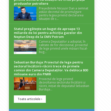
produselor petroliere
Președintele Nicușor Dan a semnat
astăzi decretul de promulgare
pentru legea privind declararea
situației de c...
Statul pregătește un buget de aproape 13
miliarde de lei pentru achiziția gazelor din
Neptun Deep de la OMV Petrom
Camera Deputaților a adoptat, în
calitate de for decizional, proiectul
de lege privind unele măsuri fiscal-
bug...
Sebastian Burduja: Proiectul de lege pentru
sectorul încălzirii-răcirii trece de primele
comisii din Camera Deputaților. Va debloca 800
milioane euro din PNRR
Proiectul de lege privind
dezvoltarea sectorului încălzirii și
răcirii, inițiat de deputatul Sebastian
Burduja...
Toate articolele