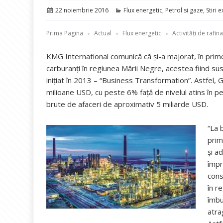
Publicat
Categorii
22 noiembrie 2016
Flux energetic
,
Petrol si gaze
,
Stiri 
pe
Prima Pagina
Actual
Flux energetic
Activități de rafin
KMG International comunică că şi-a majorat, în primele
carburanţi în regiunea Mării Negre, acestea fiind sus
iniţiat în 2013 – “Business Transformation”. Astfel,
milioane USD, cu peste 6% faţă de nivelul atins în p
brute de afaceri de aproximativ 5 miliarde USD.
“La 
prim
şi a
împr
cons
în r
îmbu
atra