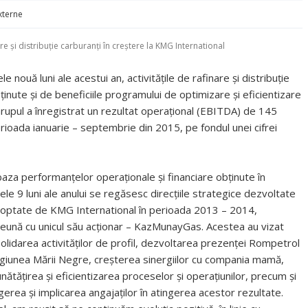
externe
are și distribuție carburanți în creştere la KMG International
 nouă luni ale acestui an, activităţile de rafinare şi distribuţie
ţinute şi de beneficiile programului de optimizare şi eficientizare
 Grupul a înregistrat un rezultat operaţional (EBITDA) de 145
erioada ianuarie – septembrie din 2015, pe fondul unei cifrei
baza performanţelor operaţionale şi financiare obţinute în
ele 9 luni ale anului se regăsesc direcţiile strategice dezvoltate
doptate de KMG International în perioada 2013 – 2014,
eună cu unicul său acţionar – KazMunayGas. Acestea au vizat
olidarea activităţilor de profil, dezvoltarea prezenţei Rompetrol
egiunea Mării Negre, creşterea sinergiilor cu compania mamă,
nătăţirea şi eficientizarea proceselor şi operaţiunilor, precum şi
gerea şi implicarea angajaţilor în atingerea acestor rezultate.