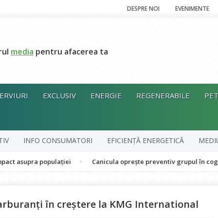
DESPRE NOI
EVENIMENTE
rul
media
pentru afacerea ta
ERVIURI
EXCLUSIV
ENERGIE
REGENERABILE
PET
TIV
INFO CONSUMATORI
EFICIENȚĂ ENERGETICĂ
MEDI
ra populației
Canicula oprește preventiv grupul în cogenerare d
 carburanți în creştere la KMG International