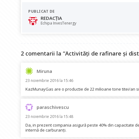
e
at
k
e
ai
PUBLICAT DE
b
s
e
gr
l
REDACȚIA
o
A
dI
a
Echipa InvesTenergy
o
p
n
m
k
p
2 comentarii la “Activități de rafinare și di
Miruna
spune:
23 noiembrie 2016 la 15:46
KazMunayGas are o productie de 22 milioane tone titei/an si 
paraschivescu
spune:
23 noiembrie 2016 la 15:48
Da, in prezent compania asigură peste 40% din capacitate de
internă de carburanți.