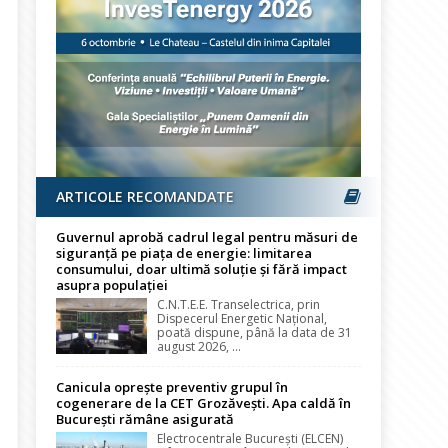
ARTICOLE RECOMANDATE
Guvernul aprobă cadrul legal pentru măsuri de
siguranță pe piața de energie: limitarea
consumului, doar ultimă soluție și fără impact
asupra populației
C.N.T.E.E. Transelectrica, prin
Dispecerul Energetic Național,
poată dispune, până la data de 31
august 2026, ...
Canicula oprește preventiv grupul în
cogenerare de la CET Grozăvești. Apa caldă în
București rămâne asigurată
Electrocentrale București (ELCEN)