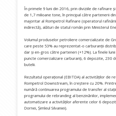
În primele 9 luni din 2016, prin diviziile de rafinare
de 1,7 milioane tone, în principal către partenerii d
majoritar al Rompetrol Rafinare (operatorul rafinării
indirectă), alături de statul român prin Ministerul E
Volumul produselor petroliere comercializate de Grup
care peste 53% au reprezentat-o carburanţii distri
dar şi en-gros către parteneri (+12%). La finele lu
puncte comercializare carburanţi, 6 depozite, 230 de
butelii.
Rezultatul operaţional (EBITDA) al activităţilor de re
Rompetrol Downstream, în creştere cu 20%. Printre
numără continuarea programului de transfer al staţii
programului de rebranding al benzinăriilor, impleme
automatizare a activităţilor aferente celor 6 depozi
Dornei, Şimleul Silvaniei).