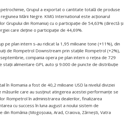
 şi petrochimie, Grupul a exportat o cantitate totală de produse
in regiunea Mării Negre. KMG International este acţionarul
lor Grupului din Romania) cu o participaţie de 54,63% (directă şi
nergiei care deţine o participaţie de 44,69%.
 pe plan intern s-au ridicat la 1,95 milioane tone (+11%), din
buiţi de Rompetrol Downstream prin staţiile Rompetrol (+2%),
nii septembrie, compania opera pe plan intern o reţea de 729
 staţii alimentare GPL auto şi 9.000 de puncte de distribuţie
tail în Romania a fost de 40,2 milioane USD la nivelul diviziei
 măsurile care au susţinut atingerea acestei performanţe se
lor Rompetrol în administrarea dealerilor, finalizarea
ntarea cu success în luna august a noului sistem de
te din România (Mogoşoaia, Arad, Craiova, Zărneşti, Vatra