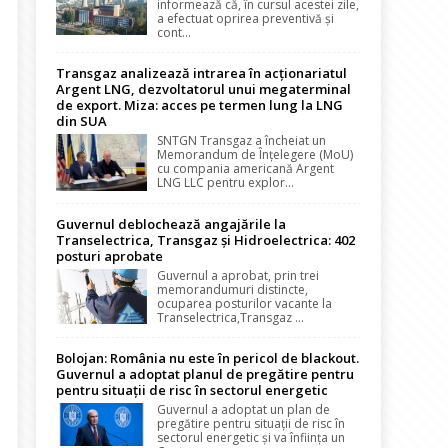
informează că, în cursul acestei zile,
a efectuat oprirea preventivă și
cont...
Transgaz analizează intrarea în acționariatul
Argent LNG, dezvoltatorul unui megaterminal
de export. Miza: acces pe termen lung la LNG
din SUA
SNTGN Transgaz a încheiat un
Memorandum de Înțelegere (MoU)
cu compania americană Argent
LNG LLC pentru explor...
Guvernul deblochează angajările la
Transelectrica, Transgaz și Hidroelectrica: 402
posturi aprobate
Guvernul a aprobat, prin trei
memorandumuri distincte,
ocuparea posturilor vacante la
Transelectrica,Transgaz ...
Bolojan: România nu este în pericol de blackout.
Guvernul a adoptat planul de pregătire pentru
pentru situații de risc în sectorul energetic
Guvernul a adoptat un plan de
pregătire pentru situații de risc în
sectorul energetic și va înființa un