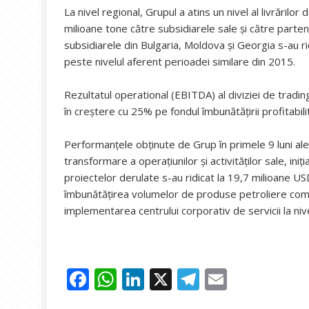
La nivel regional, Grupul a atins un nivel al livrărilor
milioane tone către subsidiarele sale şi către partene
subsidiarele din Bulgaria, Moldova şi Georgia s-au ri
peste nivelul aferent perioadei similare din 2015.
Rezultatul operational (EBITDA) al diviziei de tradi
în creştere cu 25% pe fondul îmbunătăţirii profitabili
Performanţele obţinute de Grup în primele 9 luni ale
transformare a operaţiunilor şi activităţilor sale, iniţ
proiectelor derulate s-au ridicat la 19,7 milioane US
îmbunătăţirea volumelor de produse petroliere comer
implementarea centrului corporativ de servicii la niv
F
W
Li
X
T
E
ac
h
n
el
m