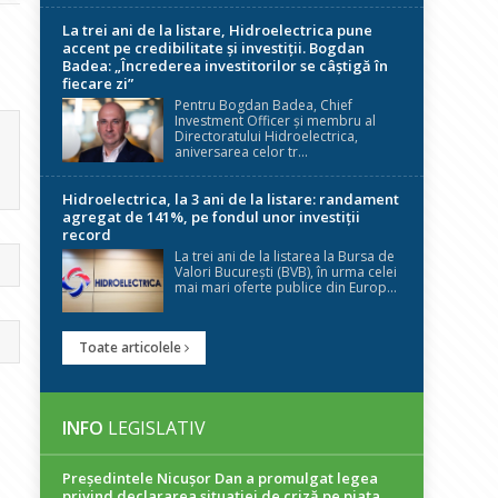
La trei ani de la listare, Hidroelectrica pune
accent pe credibilitate și investiții. Bogdan
Badea: „Încrederea investitorilor se câștigă în
fiecare zi”
Pentru Bogdan Badea, Chief
Investment Officer și membru al
Directoratului Hidroelectrica,
aniversarea celor tr...
Hidroelectrica, la 3 ani de la listare: randament
agregat de 141%, pe fondul unor investiții
record
La trei ani de la listarea la Bursa de
Valori București (BVB), în urma celei
mai mari oferte publice din Europ...
Toate articolele
INFO
LEGISLATIV
Președintele Nicuşor Dan a promulgat legea
privind declararea situaţiei de criză pe piaţa