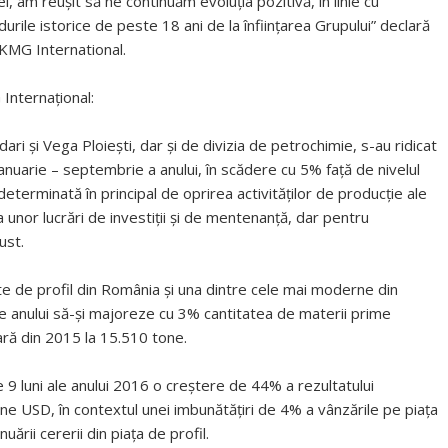
el, am reuşit să ne continuăm evoluţia pozitivă, în linie cu
rile istorice de peste 18 ani de la înfiinţarea Grupului” declară
 KMG International.
Internațional:
ri şi Vega Ploieşti, dar şi de divizia de petrochimie, s-au ridicat
anuarie – septembrie a anului, în scădere cu 5% faţă de nivelul
determinată în principal de oprirea activităţilor de producţie ale
a unor lucrări de investiţii şi de mentenanţă, dar pentru
ust.
e de profil din România şi una dintre cele mai moderne din
ale anului să-şi majoreze cu 3% cantitatea de materii prime
ară din 2015 la 15.510 tone.
 9 luni ale anului 2016 o creştere de 44% a rezultatului
ane USD, în contextul unei imbunătăţiri de 4% a vânzările pe piaţa
nuării cererii din piaţa de profil.