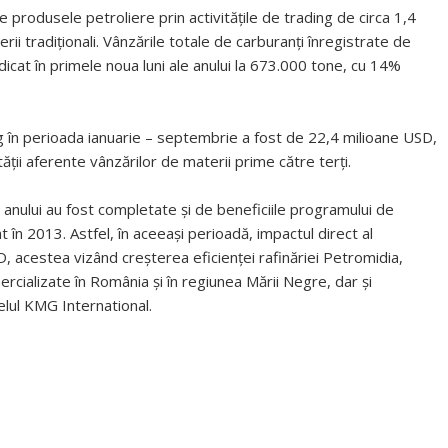
 de produsele petroliere prin activităţile de trading de circa 1,4
rii tradiţionali. Vânzările totale de carburanţi înregistrate de
dicat în primele noua luni ale anului la 673.000 tone, cu 14%
ng în perioada ianuarie – septembrie a fost de 22,4 milioane USD,
tăţii aferente vânzărilor de materii prime către terţi.
 anului au fost completate şi de beneficiile programului de
iat în 2013. Astfel, în aceeaşi perioadă, impactul direct al
D, acestea vizând creşterea eficienţei rafinăriei Petromidia,
cializate în România şi în regiunea Mării Negre, dar şi
elul KMG International.