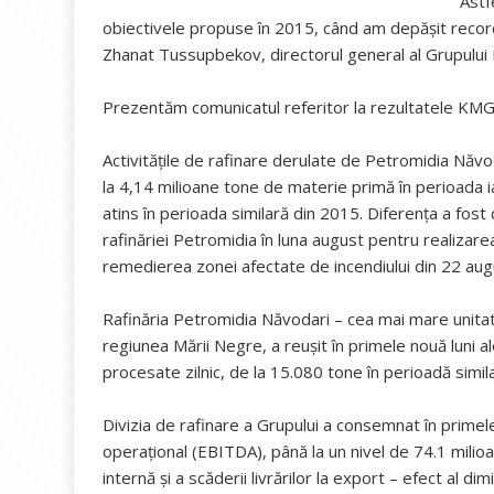
Astf
obiectivele propuse în 2015, când am depăşit recordu
Zhanat Tussupbekov, directorul general al Grupului
Prezentăm comunicatul referitor la rezultatele KMG 
Activităţile de rafinare derulate de Petromidia Năvoda
la 4,14 milioane tone de materie primă în perioada i
atins în perioada similară din 2015. Diferenţa a fost 
rafinăriei Petromidia în luna august pentru realizare
remedierea zonei afectate de incendiului din 22 aug
Rafinăria Petromidia Năvodari – cea mai mare unitat
regiunea Mării Negre, a reuşit în primele nouă luni 
procesate zilnic, de la 15.080 tone în perioadă simil
Divizia de rafinare a Grupului a consemnat în primele
operaţional (EBITDA), până la un nivel de 74.1 milio
internă şi a scăderii livrărilor la export – efect al dimi