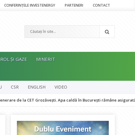
CONFERINȚELE INVESTENERGY
PARTENERI
CONTACT
ROL ȘI GAZE
MINERIT
U
CSR
ENGLISH
VIDEO
e la CET Grozăvești. Apa caldă în București rămâne asigurată
Tra