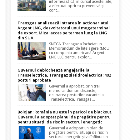
informează că, în cursul acestei zile,
a efectuat oprirea preventivă și
cont...
Transgaz analizează intrarea în acționariatul
Argent LNG, dezvoltatorul unui megaterminal
de export. Miza: acces pe termen lung la LNG
din SUA
SNTGN Transgaz a încheiat un
Memorandum de Înțelegere (MoU)
cu compania americană Argent
LNG LLC pentru explor...
Guvernul deblochează angajările la
Transelectrica, Transgaz și Hidroelectrica: 402
posturi aprobate
Guvernul a aprobat, prin trei
memorandumuri distincte,
ocuparea posturilor vacante la
Transelectrica,Transgaz ...
Bolojan: România nu este în pericol de blackout.
Guvernul a adoptat planul de pregătire pentru
pentru situații de risc în sectorul energetic
Guvernul a adoptat un plan de
pregătire pentru situații de risc în
sectorul energetic și va înființa un