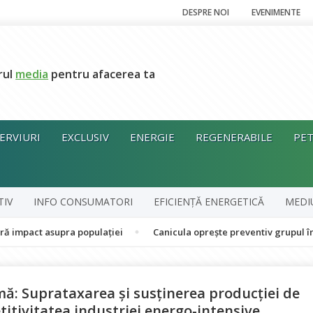
DESPRE NOI
EVENIMENTE
rul
media
pentru afacerea ta
ERVIURI
EXCLUSIV
ENERGIE
REGENERABILE
PET
TIV
INFO CONSUMATORI
EFICIENȚĂ ENERGETICĂ
MEDI
asupra populației
Canicula oprește preventiv grupul în cogenerar
ă: Suprataxarea și susținerea producției de
itivitatea industriei energo-intensive