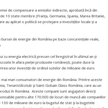
mei de compensare a emisiilor indirecte, aprobată încă din
 de 10 state membre (Franța, Germania, Spania, Marea Britanie,
re au aplicat o politică se protejare a investițiilor locale și a
a bursei de energie din România pe baze concurențiale reale,
.
i cu energia electrică precum cel înregistrat în ultimul an și
 scoate în afara pieței produsele românești, poate duce la
rirea unor investiții de ordinul sutelor de milioane de euro.
i mai mari consumatori de energie din România. Printre aceste
nia, TenarisSilcotub și Saint-Gobain Glass România, care au un
rodus în România. Aceste companii sunt angajatori direcți
ponsabile pentru alte 170.000 de locuri de muncă ale companiilor
 130 de milioane de euro la bugetul de stat și la bugetele