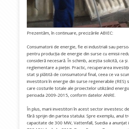
Prezentăm, în continuare, precizările ABIEC:
Consumatorii de energie, fie ei industriali sau perso
pentru producția de energie din surse cu emisii red
consideră necesară. În schimb, aceștia solicită, ca și 
reglementare a pieței. Practic, recuperarea investiți
stat și plătită de consumatorul final, ceea ce va scumpi,
investitorii în energie din surse regenerabile (RES
care costurile totale ale proiectelor utilizând energ
perioada 2009-2015, conform datelor ANRE.
În plus, marii investitori în acest sector investesc 
fără sprijin din partea statului. Spre exemplu, anul tr
capacitate de 300 MW, Vattenfall, Suedia a anunțat in