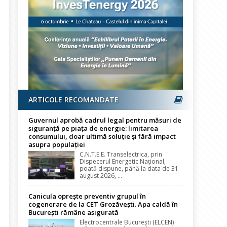
ARTICOLE RECOMANDATE
Guvernul aprobă cadrul legal pentru măsuri de
siguranță pe piața de energie: limitarea
consumului, doar ultimă soluție și fără impact
asupra populației
C.N.T.E.E. Transelectrica, prin
Dispecerul Energetic Național,
poată dispune, până la data de 31
august 2026, ...
Canicula oprește preventiv grupul în
cogenerare de la CET Grozăvești. Apa caldă în
București rămâne asigurată
Electrocentrale București (ELCEN)