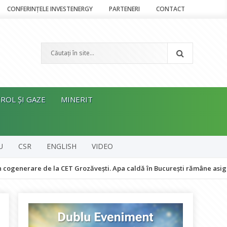
CONFERINȚELE INVESTENERGY
PARTENERI
CONTACT
ROL ȘI GAZE
MINERIT
U
CSR
ENGLISH
VIDEO
e de la CET Grozăvești. Apa caldă în București rămâne asigurată