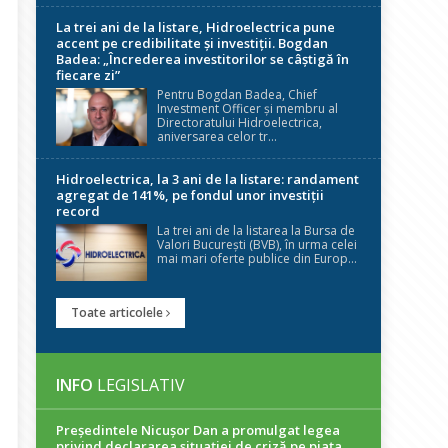
La trei ani de la listare, Hidroelectrica pune
accent pe credibilitate și investiții. Bogdan
Badea: „Încrederea investitorilor se câștigă în
fiecare zi”
Pentru Bogdan Badea, Chief
Investment Officer și membru al
Directoratului Hidroelectrica,
aniversarea celor tr...
Hidroelectrica, la 3 ani de la listare: randament
agregat de 141%, pe fondul unor investiții
record
La trei ani de la listarea la Bursa de
Valori București (BVB), în urma celei
mai mari oferte publice din Europ...
Toate articolele
INFO
LEGISLATIV
Președintele Nicuşor Dan a promulgat legea
privind declararea situaţiei de criză pe piaţa