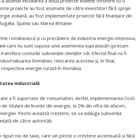
a asumat instalarea a două proiecte eoliene offshore cu o
te proiecte au fost asumate de către investitori fără sprijin
energie eoliană, au fost implementate proiecte fără finanțare din
ortugalia, Spania sau Marea Britanie.
dustrie românească și cu precădere de industria energio-intensiva,
panii care nu sunt supuse unei asemenea suprataxări (precum
ansfera costurile subvenției clienților săi. Efectul final va fi
dustrializarea României, relocarea acesteia și, în final,
 respectiva energie curată în România.
tatea industrială
zate a fi suportate de consumatori. Astfel, implementarea OUG
de titularii de licențe din energie, la 2% din cifra de afaceri,
l energiei. Peste această creștere, se va adăuga subvenția
țată de către autorități.
 tipuri noi de taxe, care vin peste o creștere accentuată și fără