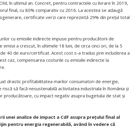
M, în ultimul an. Concret, pentru contractele cu livrare în 2019,
torul final, cu 80% comparativ cu 2016. La acestea se adaugă
 cogenerare, certificate verzi care reprezintă 29% din prețul total
turilor cu emisiile indirecte impuse pentru producătorii de
emisii a crescut, în ultimele 18 luni, de circa cinci ori, de la 5
 de 40 de euro/certificat. Acest cost s-a tradus prin includerea a
st caz, compensarea costurile cu emisiile indirecte la
re.
uat drastic profitabilitatea marilor consumatori de energie,
e riscă să facă nesustenabilă activitatea industriala în România și
ilor producătoare, cu impact negativ asupra bugetului de stat și
ii unei analize de impact a CdF asupra prețului final al
rijin pentru energia regenerabilă, având în vedere că