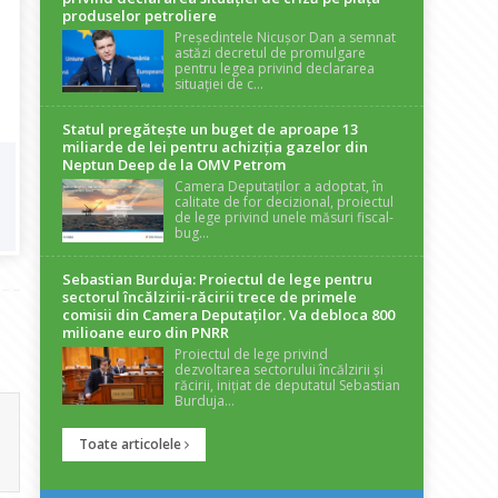
produselor petroliere
Președintele Nicușor Dan a semnat
astăzi decretul de promulgare
pentru legea privind declararea
situației de c...
Statul pregătește un buget de aproape 13
miliarde de lei pentru achiziția gazelor din
Neptun Deep de la OMV Petrom
Camera Deputaților a adoptat, în
calitate de for decizional, proiectul
de lege privind unele măsuri fiscal-
bug...
Sebastian Burduja: Proiectul de lege pentru
sectorul încălzirii-răcirii trece de primele
comisii din Camera Deputaților. Va debloca 800
milioane euro din PNRR
Proiectul de lege privind
dezvoltarea sectorului încălzirii și
răcirii, inițiat de deputatul Sebastian
Burduja...
Toate articolele