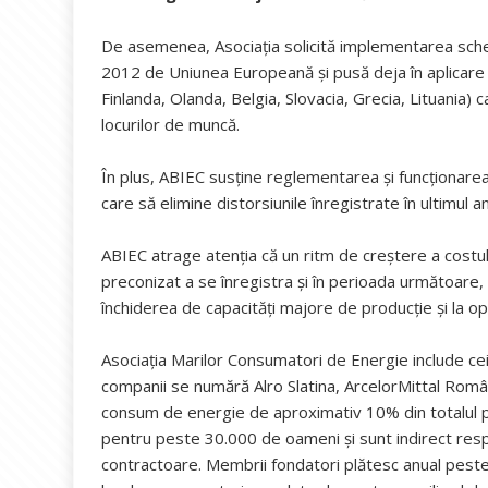
De asemenea, Asociația solicită implementarea sche
2012 de Uniunea Europeană și pusă deja în aplicare
Finlanda, Olanda, Belgia, Slovacia, Grecia, Lituania) ca
locurilor de muncă.
În plus, ABIEC susține reglementarea și funcționare
care să elimine distorsiunile înregistrate în ultimul an
ABIEC atrage atenția că un ritm de creștere a costulu
preconizat a se înregistra și în perioada următoare,
închiderea de capacități majore de producție și la op
Asociația Marilor Consumatori de Energie include ce
companii se numără Alro Slatina, ArcelorMittal Româ
consum de energie de aproximativ 10% din totalul p
pentru peste 30.000 de oameni și sunt indirect res
contractoare. Membrii fondatori plătesc anual peste