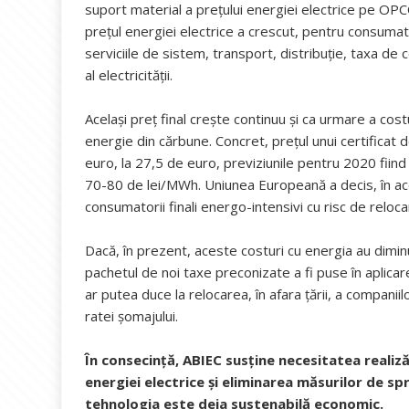
suport material a prețului energiei electrice pe OPCO
prețul energiei electrice a crescut, pentru consuma
serviciile de sistem, transport, distribuție, taxa de
al electricității.
Același preț final crește continuu și ca urmare a cos
energie din cărbune. Concret, prețul unui certificat de 
euro, la 27,5 de euro, previziunile pentru 2020 fiind
70-80 de lei/MWh. Uniunea Europeană a decis, în ace
consumatorii finali energo-intensivi cu risc de reloca
Dacă, în prezent, aceste costuri cu energia au dimin
pachetul de noi taxe preconizate a fi puse în aplicar
ar putea duce la relocarea, în afara țării, a compani
ratei șomajului.
În consecință, ABIEC susține necesitatea realizăr
energiei electrice și eliminarea măsurilor de sp
tehnologia este deja sustenabilă economic.