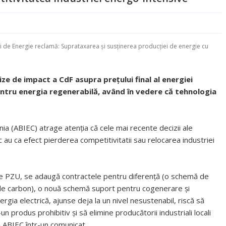
 de Energie reclamă: Suprataxarea și susținerea producției de energie cu
e
ize de impact a CdF asupra prețului final al energiei
pentru energia regenerabilă, având în vedere că tehnologia
a (ABIEC) atrage atenția că cele mai recente decizii ale
au ca efect pierderea competitivitatii sau relocarea industriei
i pe PZU, se adaugă contractele pentru diferență (o schemă de
 de carbon), o nouă schemă suport pentru cogenerare și
rgia electrică, ajunse deja la un nivel nesustenabil, riscă să
n produs prohibitiv și să elimine producătorii industriali locali
ă ABIEC într-un comunicat.