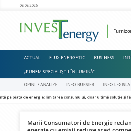
08.08.2026
Furnizo
ACTUAL
FLUX ENERGETIC
BUSINESS
INT
„PUNEM SPECIALIȘTII ÎN LUMINĂ”
OPINII / ANALIZE
INFO BURSIER
INFO LEGISLA
de energie: limitarea consumului, doar ultimă soluție și fără impact 
Marii Consumatori de Energie reclam
energie cu emisii reduse scad compet