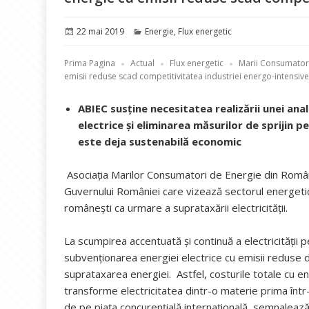
Publicat
Categorii
22 mai 2019
Energie
,
Flux energetic
pe
Prima Pagina
Actual
Flux energetic
Marii Consumatori
emisii reduse scad competitivitatea industriei energo-intensiv
ABIEC susține necesitatea realizării unei anal
electrice și eliminarea măsurilor de sprijin 
este deja sustenabilă economic
Asociația Marilor Consumatori de Energie din Români
Guvernului României care vizează sectorul energetic 
românești ca urmare a suprataxării electricității.
La scumpirea accentuată și continuă a electricități
subvenționarea energiei electrice cu emisii reduse
suprataxarea energiei. Astfel, costurile totale cu ene
transforme electricitatea dintr-o materie prima într-u
de pe piața concurențială internațională, semnaleaz