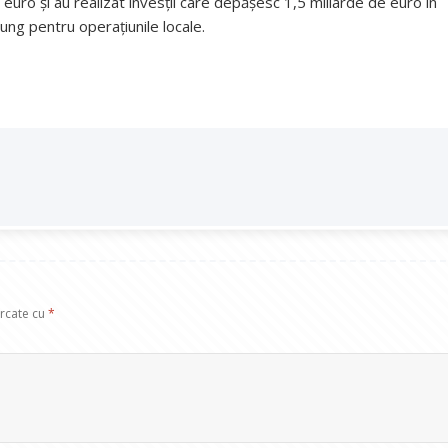
euro și au realizat invesții care depășesc 1,5 miliarde de euro în
ung pentru operațiunile locale.
arcate cu
*