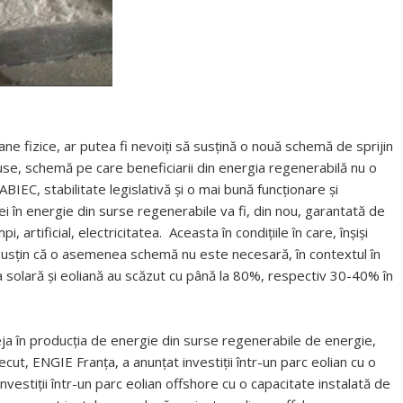
ane fizice, ar putea fi nevoiți să susțină o nouă schemă de sprijin
use, schemă pe care beneficiarii din energia regenerabilă nu o
ABIEC, stabilitate legislativă și o mai bună funcționare și
ei în energie din surse regenerabile va fi, din nou, garantată de
 artificial, electricitatea. Aceasta în condițiile în care, înșiși
) susțin că o asemenea schemă nu este necesară, în contextul în
ia solară și eoliană au scăzut cu până la 80%, respectiv 30-40% în
deja în producția de energie din surse regenerabile de energie,
ecut, ENGIE Franța, a anunțat investiții într-un parc eolian cu o
vestiții într-un parc eolian offshore cu o capacitate instalată de