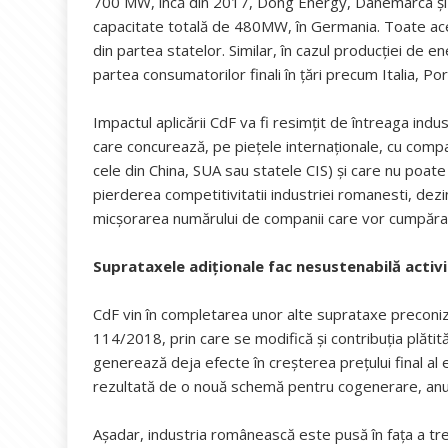
700 MW, încă din 2017, Dong Energy, Danemarca și-
capacitate totală de 480MW, în Germania. Toate aces
din partea statelor. Similar, în cazul producției de 
partea consumatorilor finali în țări precum Italia, P
Impactul aplicării CdF va fi resimțit de întreaga in
care concurează, pe piețele internaționale, cu com
cele din China, SUA sau statele CIS) și care nu poate tr
pierderea competitivitatii industriei romanesti, dezin
micșorarea numărului de companii care vor cumpăra
Suprataxele adiționale fac nesustenabilă activi
CdF vin în completarea unor alte suprataxe preconi
114/2018, prin care se modifică și contribuția plătită 
generează deja efecte în creșterea prețului final a
rezultată de o nouă schemă pentru cogenerare, anun
Așadar, industria românească este pusă în fața a trei