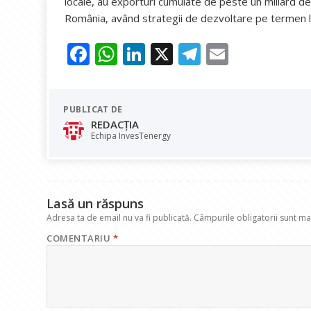
locale, au exporturi cumulate de peste un miliard de 
România, având strategii de dezvoltare pe termen l
F
W
Li
X
T
E
ac
h
n
el
m
e
at
k
e
ai
PUBLICAT DE
b
s
e
gr
l
REDACȚIA
o
A
dI
a
Echipa InvesTenergy
o
p
n
m
k
p
Lasă un răspuns
Adresa ta de email nu va fi publicată.
Câmpurile obligatorii sunt m
COMENTARIU
*