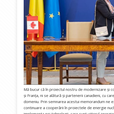
Mă bucur că în proiectul nostru de modernizare și co
și Franța, ni se alătură și partenerii canadieni, cu c
domeniu. Prin semnarea acestui memorandum ne exp
continuare a cooperării în proiectele de energie nuc
implementa noi tehnologii, care sunt viitorul energiei