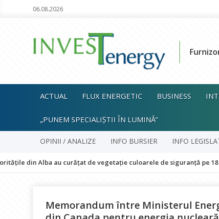
06.08.2026
Furnizo
ACTUAL
FLUX ENERGETIC
BUSINESS
INT
„PUNEM SPECIALIȘTII ÎN LUMINĂ”
OPINII / ANALIZE
INFO BURSIER
INFO LEGISLA
 Alba au curățat de vegetație culoarele de siguranță pe 18 kilometri de 
Memorandum între Ministerul Energi
din Canada pentru energia nucleară 