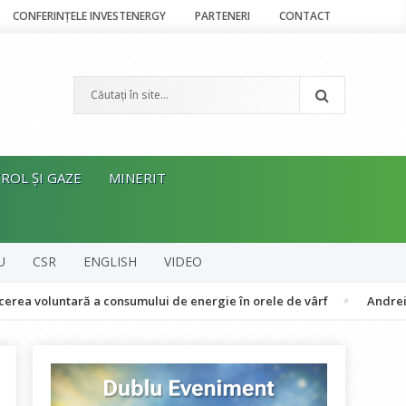
CONFERINȚELE INVESTENERGY
PARTENERI
CONTACT
ROL ȘI GAZE
MINERIT
U
CSR
ENGLISH
VIDEO
ară a consumului de energie în orele de vârf
Andrei Manea, RPIA: