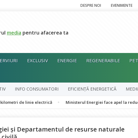
DESPRE NOI
EVENIMENTE
rul
media
pentru afacerea ta
ERVIURI
EXCLUSIV
ENERGIE
REGENERABILE
PET
TIV
INFO CONSUMATORI
EFICIENȚĂ ENERGETICĂ
MEDI
linie electrică
Ministerul Energiei face apel la reducerea volunt
ei și Departamentul de resurse naturale
civilă