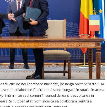
nstrucție de noi reactoare nucleare, pe lângă partenerii din SUA
are avem o colaborare foarte bună și îndelungată în spate, în acest
rimăm interesul comun în consolidarea și dezvoltarea în
leară. Și nu doar atât: vom încerca să colaborăm pentru a
 verzi, a precizat ministrul Virgil Popescu.