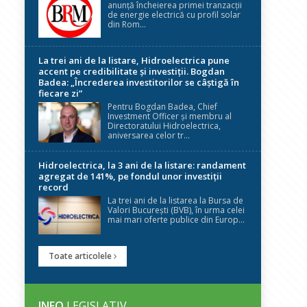
anunță încheierea primei tranzacții
de energie electrică cu profil solar
din Rom...
La trei ani de la listare, Hidroelectrica pune
accent pe credibilitate și investiții. Bogdan
Badea: „Încrederea investitorilor se câștigă în
fiecare zi”
Pentru Bogdan Badea, Chief
Investment Officer și membru al
Directoratului Hidroelectrica,
aniversarea celor tr...
Hidroelectrica, la 3 ani de la listare: randament
agregat de 141%, pe fondul unor investiții
record
La trei ani de la listarea la Bursa de
Valori București (BVB), în urma celei
mai mari oferte publice din Europ...
Toate articolele
INFO
LEGISLATIV