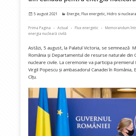
Publicat
Categorii
5 august 2021
Energie
,
Flux energetic
,
Hidro si nuclear
pe
Prima Pagina
Actual
Flux energetic
Memorandum între 
energia nucleară civilă
Astăzi, 5 august, la Palatul Victoria, se semnează 
România și Departamentul de resurse naturale din C
nucleare civile. La ceremonie va participa premierul
Virgil Popescu și ambasadorul Canadei în România, E.
Cîțu.