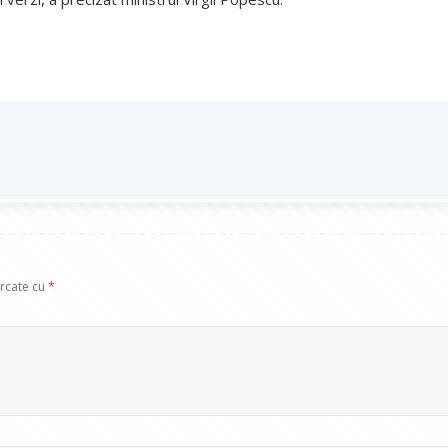
arcate cu
*