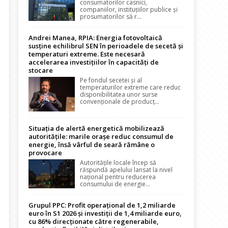
consumatorilor casnici,
companiilor, instituțiilor publice și
prosumatorilor să r...
Andrei Manea, RPIA: Energia fotovoltaică
susține echilibrul SEN în perioadele de secetă și
temperaturi extreme. Este necesară
accelerarea investițiilor în capacități de
stocare
Pe fondul secetei și al
temperaturilor extreme care reduc
disponibilitatea unor surse
convenționale de producț...
Situația de alertă energetică mobilizează
autoritățile: marile orașe reduc consumul de
energie, însă vârful de seară rămâne o
provocare
Autoritățile locale încep să
răspundă apelului lansat la nivel
național pentru reducerea
consumului de energie...
Grupul PPC: Profit operațional de 1,2 miliarde
euro în S1 2026 și investiții de 1,4 miliarde euro,
cu 86% direcționate către regenerabile,