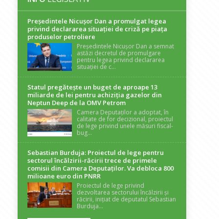
Președintele Nicuşor Dan a promulgat legea
privind declararea situaţiei de criză pe piaţa
produselor petroliere
Președintele Nicușor Dan a semnat
astăzi decretul de promulgare
pentru legea privind declararea
situației de c...
Statul pregătește un buget de aproape 13
miliarde de lei pentru achiziția gazelor din
Neptun Deep de la OMV Petrom
Camera Deputaților a adoptat, în
calitate de for decizional, proiectul
de lege privind unele măsuri fiscal-
bug...
Sebastian Burduja: Proiectul de lege pentru
sectorul încălzirii-răcirii trece de primele
comisii din Camera Deputaților. Va debloca 800
milioane euro din PNRR
Proiectul de lege privind
dezvoltarea sectorului încălzirii și
răcirii, inițiat de deputatul Sebastian
Burduja...