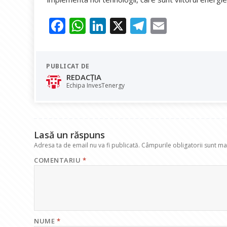
F
W
Li
X
T
E
ac
h
n
el
m
e
at
k
e
ai
PUBLICAT DE
b
s
e
gr
l
REDACȚIA
o
A
dI
a
Echipa InvesTenergy
o
p
n
m
k
p
Lasă un răspuns
Adresa ta de email nu va fi publicată.
Câmpurile obligatorii sunt m
COMENTARIU
*
NUME
*