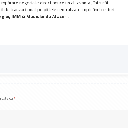
umpărare negociate direct aduce un alt avantaj, întrucât
icil de tranzacționat pe pițtele centralizate implicând costuri
giei, IMM și Mediului de Afaceri.
arcate cu
*