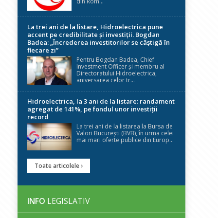
din Rom...
La trei ani de la listare, Hidroelectrica pune
accent pe credibilitate și investiții. Bogdan
Badea: „Încrederea investitorilor se câștigă în
fiecare zi”
Pentru Bogdan Badea, Chief
Investment Officer și membru al
Directoratului Hidroelectrica,
aniversarea celor tr...
Hidroelectrica, la 3 ani de la listare: randament
agregat de 141%, pe fondul unor investiții
record
La trei ani de la listarea la Bursa de
Valori București (BVB), în urma celei
mai mari oferte publice din Europ...
Toate articolele
INFO
LEGISLATIV