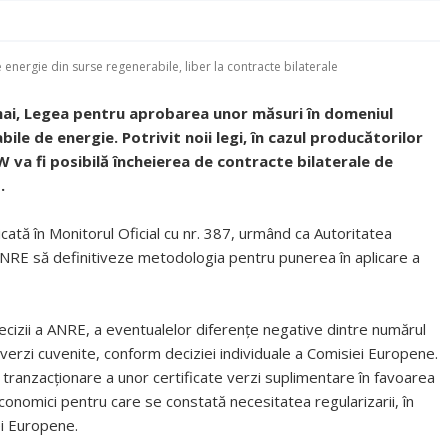
 energie din surse regenerabile, liber la contracte bilaterale
mai, Legea pentru aprobarea unor măsuri în domeniul
ile de energie. Potrivit noii legi, în cazul producătorilor
W va fi posibilă încheierea de contracte bilaterale de
.
ată în Monitorul Oficial cu nr. 387, urmând ca Autoritatea
NRE să definitiveze metodologia pentru punerea în aplicare a
ecizii a ANRE, a eventualelor diferențe negative dintre numărul
e verzi cuvenite, conform deciziei individuale a Comisiei Europene.
ranzacționare a unor certificate verzi suplimentare în favoarea
conomici pentru care se constată necesitatea regularizarii, în
ei Europene.