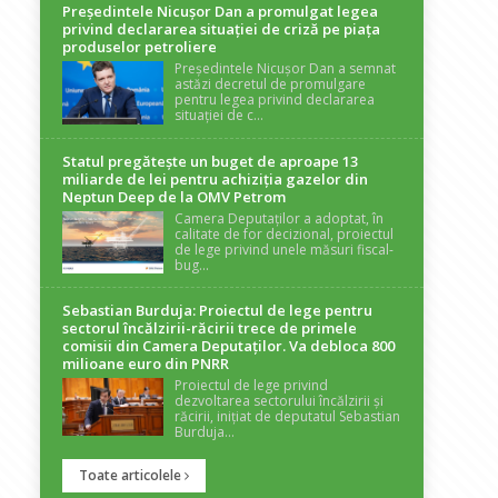
Președintele Nicuşor Dan a promulgat legea
privind declararea situaţiei de criză pe piaţa
produselor petroliere
Președintele Nicușor Dan a semnat
astăzi decretul de promulgare
pentru legea privind declararea
situației de c...
Statul pregătește un buget de aproape 13
miliarde de lei pentru achiziția gazelor din
Neptun Deep de la OMV Petrom
Camera Deputaților a adoptat, în
calitate de for decizional, proiectul
de lege privind unele măsuri fiscal-
bug...
Sebastian Burduja: Proiectul de lege pentru
sectorul încălzirii-răcirii trece de primele
comisii din Camera Deputaților. Va debloca 800
milioane euro din PNRR
Proiectul de lege privind
dezvoltarea sectorului încălzirii și
răcirii, inițiat de deputatul Sebastian
Burduja...
Toate articolele