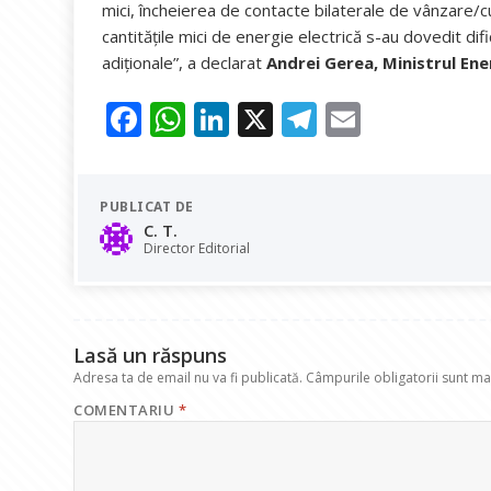
mici, încheierea de contacte bilaterale de vânzare/c
cantitățile mici de energie electrică s-au dovedit dif
adiționale”, a declarat
Andrei Gerea, Ministrul Ener
F
W
Li
X
T
E
ac
h
n
el
m
e
at
k
e
ai
PUBLICAT DE
b
s
e
gr
l
C. T.
o
A
dI
a
Director Editorial
o
p
n
m
k
p
Lasă un răspuns
Adresa ta de email nu va fi publicată.
Câmpurile obligatorii sunt m
COMENTARIU
*