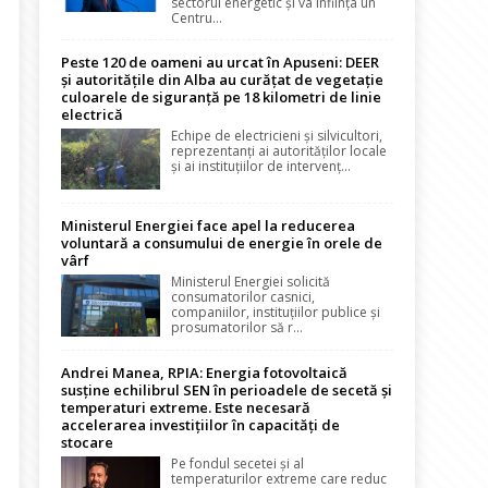
sectorul energetic și va înființa un
Centru...
Peste 120 de oameni au urcat în Apuseni: DEER
și autoritățile din Alba au curățat de vegetație
culoarele de siguranță pe 18 kilometri de linie
electrică
Echipe de electricieni și silvicultori,
reprezentanți ai autorităților locale
și ai instituțiilor de intervenț...
Ministerul Energiei face apel la reducerea
voluntară a consumului de energie în orele de
vârf
Ministerul Energiei solicită
consumatorilor casnici,
companiilor, instituțiilor publice și
prosumatorilor să r...
Andrei Manea, RPIA: Energia fotovoltaică
susține echilibrul SEN în perioadele de secetă și
temperaturi extreme. Este necesară
accelerarea investițiilor în capacități de
stocare
Pe fondul secetei și al
temperaturilor extreme care reduc