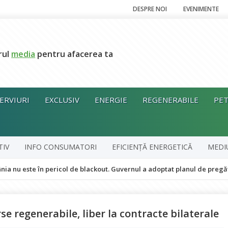
DESPRE NOI
EVENIMENTE
rul
media
pentru afacerea ta
ERVIURI
EXCLUSIV
ENERGIE
REGENERABILE
PET
TIV
INFO CONSUMATORI
EFICIENȚĂ ENERGETICĂ
MEDI
 în pericol de blackout. Guvernul a adoptat planul de pregătire pentru 
se regenerabile, liber la contracte bilaterale