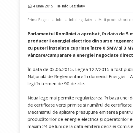
Publicat
Categorii
4 iunie 2015
Info Legislativ
pe
Prima Pagina
Info
Info Legislativ
Micii producătorii de
Parlamentul României a aprobat, în data de 5 
producerii energiei electrice din surse regenerab
cu puteri instalate cuprinse între 0.5MW și 3 M
vânzare/cumparare a energiei negociate direct
În data de 03.06.2015, Legea 122/2015 a fost public
Naţională de Reglementare în domeniul Energiei – A
legii în termen de 90 de zile.
Noua lege mai permite regularizarea, în baza unei d
de certificate verzi primite și numărul de certificat
Mecanismul de aplicare presupune emiterea pentru t
producătorilor de energie electrica și operatorilor e
maxim 24 de luni de la data emiterii deciziei Comisi