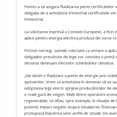
Pentru a se asigura fluidizarea pietei certificatelor 
obligația de a achiziționa trimestrial certificatele ver
trimestrial.
La solicitarea expresă a Comisiei Europene, a fost i
aplice pentru energia electrica produsă din surse re
Potrivit noii legi, sumele colectate ca urmare a aplic
obligațiilor prevăzute de lege vor constitui o primă
destinat diminuarii efectelor schimbărilor climatice.
„Ne dorim o fluidizare a pietei de energie prin stabil
ajutoarelor. Vrem ca activitatea în domeniu să se aș
Adoptarea legii vine în sprijinul producătoriilor de e
o reală gură de oxigen. Mulți dintre operatorii econo
regenerabile, se aflau, spre exemplu, în situația de l
puternic impact negativ asupra situației lor financiare
protejează împotriva unor astfel de situații. De ase