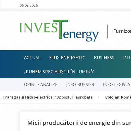
06.08.2026
Furnizo
ACTUAL
FLUX ENERGETIC
BUSINESS
INT
„PUNEM SPECIALIȘTII ÎN LUMINĂ”
OPINII / ANALIZE
INFO BURSIER
INFO LEGISLA
și Hidroelectrica: 402 posturi aprobate
Bolojan: România nu este
Micii producătorii de energie din sur