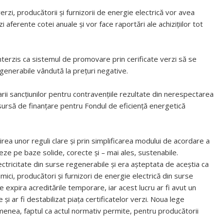
verzi, producătorii și furnizorii de energie electrică vor avea
zi aferente cotei anuale și vor face raportări ale achizițiilor tot
nterzis ca sistemul de promovare prin cerificate verzi să se
generabile vândută la prețuri negative.
arii sancțiunilor pentru contravențiile rezultate din nerespectarea
 sursă de finanțare pentru Fondul de eficiență energetică
irea unor reguli clare și prin simplificarea modului de acordare a
eze pe baze solide, corecte și – mai ales, sustenabile.
lectricitate din surse regenerabile și era așteptata de aceștia ca
mici, producători și furnizori de energie electrică din surse
e expira acreditările temporare, iar acest lucru ar fi avut un
 și ar fi destabilizat piața certificatelor verzi. Noua lege
menea, faptul ca actul normativ permite, pentru producătorii