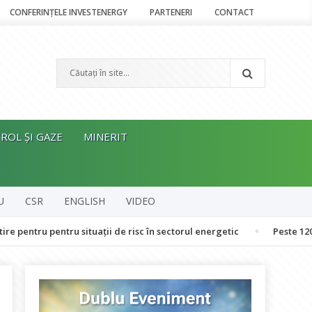
CONFERINȚELE INVESTENERGY
PARTENERI
CONTACT
ROL ȘI GAZE
MINERIT
U
CSR
ENGLISH
VIDEO
pentru situații de risc în sectorul energetic
Peste 120 de oameni