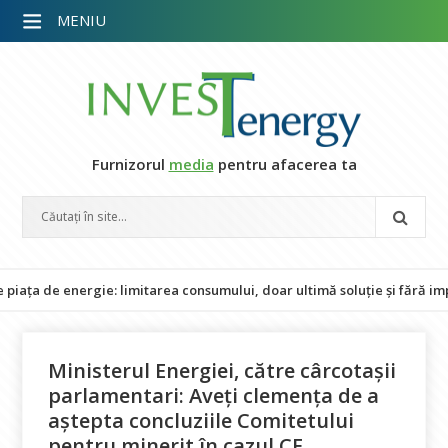
MENIU
Furnizorul
media
pentru afacerea ta
 energie: limitarea consumului, doar ultimă soluție și fără impact asu
Ministerul Energiei, către cârcotașii
parlamentari: Aveți clemența de a
aștepta concluziile Comitetului
pentru minerit în cazul CE