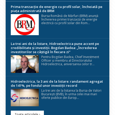
Prima tranzacție de energie cu profil solar, încheiată pe
piața administrată de BRM
Bursa Română de Mărfuri (BRM) anunță
încheierea primei tranzacții de energie
electrică cu profil solar din Rom...
La trei ani de la listare, Hidroelectrica pune accent pe
credibilitate și investiții. Bogdan Badea: „Încrederea
investitorilor se câștigă în fiecare zi”
Pentru Bogdan Badea, Chief Investment
Officer și membru al Directoratului
Hidroelectrica, aniversarea celor tr...
Hidroelectrica, la 3 ani de la listare: randament agregat
de 141%, pe fondul unor investiții record
La trei ani de la listarea la Bursa de Valori
București (BVB), în urma celei mai mari
oferte publice din Europ...
Toate articolele