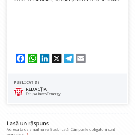
F
W
Li
X
T
E
ac
h
n
el
m
e
at
k
e
ai
PUBLICAT DE
b
s
e
gr
l
REDACȚIA
o
A
dI
a
Echipa InvesTenergy
o
p
n
m
k
p
Lasă un răspuns
Adresa ta de email nu va fi publicată.
Câmpurile obligatorii sunt
marcate cu
*