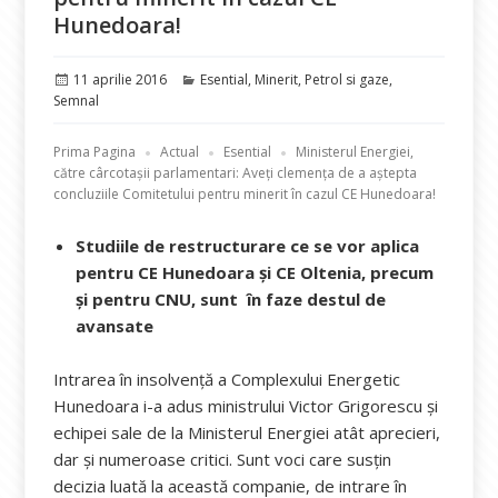
Hunedoara!
Publicat
Categorii
11 aprilie 2016
Esential
,
Minerit
,
Petrol si gaze
,
pe
Semnal
Prima Pagina
Actual
Esential
Ministerul Energiei,
către cârcotașii parlamentari: Aveți clemența de a aștepta
concluziile Comitetului pentru minerit în cazul CE Hunedoara!
Studiile de restructurare ce se vor aplica
pentru CE Hunedoara și CE Oltenia, precum
și pentru CNU, sunt în faze destul de
avansate
Intrarea în insolvență a Complexului Energetic
Hunedoara i-a adus ministrului Victor Grigorescu și
echipei sale de la Ministerul Energiei atât aprecieri,
dar și numeroase critici. Sunt voci care susțin
decizia luată la această companie, de intrare în