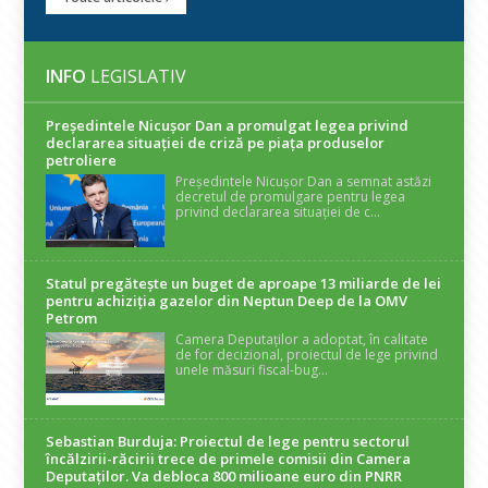
INFO
LEGISLATIV
Președintele Nicuşor Dan a promulgat legea privind
declararea situaţiei de criză pe piaţa produselor
petroliere
Președintele Nicușor Dan a semnat astăzi
decretul de promulgare pentru legea
privind declararea situației de c...
Statul pregătește un buget de aproape 13 miliarde de lei
pentru achiziția gazelor din Neptun Deep de la OMV
Petrom
Camera Deputaților a adoptat, în calitate
de for decizional, proiectul de lege privind
unele măsuri fiscal-bug...
Sebastian Burduja: Proiectul de lege pentru sectorul
încălzirii-răcirii trece de primele comisii din Camera
Deputaților. Va debloca 800 milioane euro din PNRR