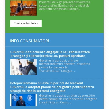
Proiectul de lege privind dezvoltarea
sectorului încălzirii și răcirii, inițiat de
deputatul Sebastian Burduja...
Toate articolele
INFO
CONSUMATORI
Guvernul deblochează angajările la Transelectrica,
Transgaz și Hidroelectrica: 402 posturi aprobate
Guvernul a aprobat, prin trei
memorandumuri distincte, ocuparea
posturilor vacante la
Transelectrica,Transgaz ...
Bolojan: România nu este în pericol de blackout.
Guvernul a adoptat planul de pregătire pentru pentru
situații de risc în sectorul energetic
Guvernul a adoptat un plan de pregătire
pentru situații de risc în sectorul energetic
și va înființa un Centru...