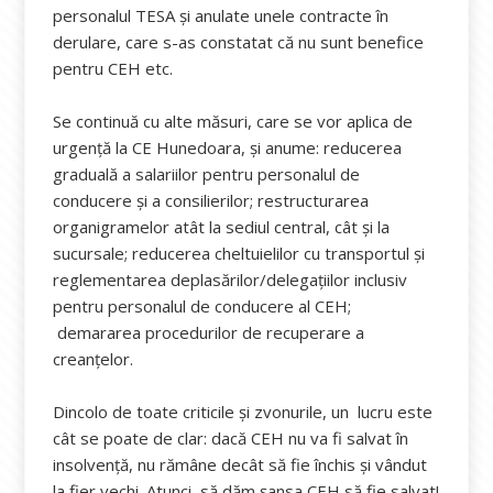
personalul TESA și anulate unele contracte în
derulare, care s-as constatat că nu sunt benefice
pentru CEH etc.
Se continuă cu alte măsuri, care se vor aplica de
urgență la CE Hunedoara, și anume: reducerea
graduală a salariilor pentru personalul de
conducere și a consilierilor; restructurarea
organigramelor atât la sediul central, cât și la
sucursale; reducerea cheltuielilor cu transportul și
reglementarea deplasărilor/delegațiilor inclusiv
pentru personalul de conducere al CEH;
demararea procedurilor de recuperare a
creanțelor.
Dincolo de toate criticile și zvonurile, un lucru este
cât se poate de clar: dacă CEH nu va fi salvat în
insolvență, nu rămâne decât să fie închis și vândut
la fier vechi. Atunci, să dăm șansa CEH să fie salvat!