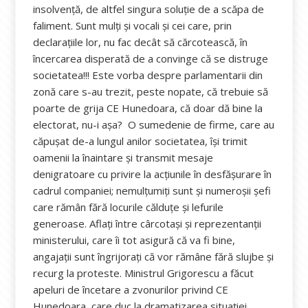
insolvență, de altfel singura soluție de a scăpa de
faliment. Sunt mulți și vocali și cei care, prin
declarațiile lor, nu fac decât să cărcotească, în
încercarea disperată de a convinge că se distruge
societatea!!! Este vorba despre parlamentarii din
zonă care s-au trezit, peste nopate, că trebuie să
poarte de grija CE Hunedoara, că doar dă bine la
electorat, nu-i așa? O sumedenie de firme, care au
căpușat de-a lungul anilor societatea, își trimit
oamenii la înaintare și transmit mesaje
denigratoare cu privire la acțiunile în desfășurare în
cadrul companiei; nemulțumiți sunt și numeroșii șefi
care rămân fără locurile călduțe și lefurile
generoase. Aflați între cârcotași și reprezentanții
ministerului, care îi tot asigură că va fi bine,
angajații sunt îngrijorați că vor rămâne fără slujbe și
recurg la proteste. Ministrul Grigorescu a făcut
apeluri de încetare a zvonurilor privind CE
Hunedoara, care duc la dramatizarea situaţiei,