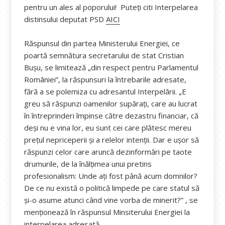
pentru un ales al poporului! Puteți citi Interpelarea
distinsului deputat PSD
AICI
Răspunsul din partea Ministerului Energiei, ce
poartă semnătura secretarului de stat Cristian
Bușu, se limitează „din respect pentru Parlamentul
României”, la răspunsuri la întrebarile adresate,
fără a se polemiza cu adresantul Interpelării. „E
greu să răspunzi oamenilor supărați, care au lucrat
în întreprinderi împinse către dezastru financiar, că
deși nu e vina lor, eu sunt cei care plătesc mereu
prețul nepriceperii și a relelor intenții. Dar e ușor să
răspunzi celor care aruncă dezinformări pe taote
drumurile, de la înălțimea unui pretins
profesionalism: Unde ați fost până acum domnilor?
De ce nu există o politică limpede pe care statul să
și-o asume atunci când vine vorba de minerit?” , se
menționează în răspunsul Minsiterului Energiei la
interpelarea adresată.