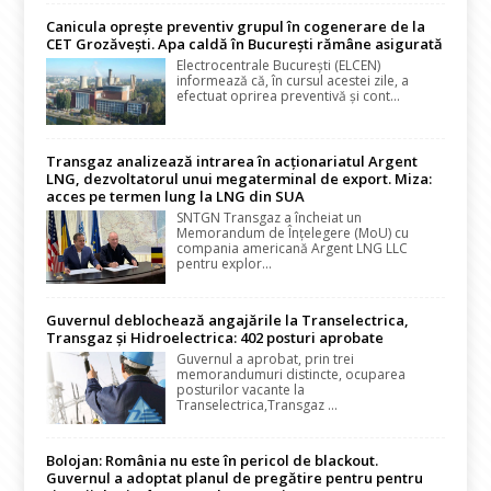
Canicula oprește preventiv grupul în cogenerare de la
CET Grozăvești. Apa caldă în București rămâne asigurată
Electrocentrale București (ELCEN)
informează că, în cursul acestei zile, a
efectuat oprirea preventivă și cont...
Transgaz analizează intrarea în acționariatul Argent
LNG, dezvoltatorul unui megaterminal de export. Miza:
acces pe termen lung la LNG din SUA
SNTGN Transgaz a încheiat un
Memorandum de Înțelegere (MoU) cu
compania americană Argent LNG LLC
pentru explor...
Guvernul deblochează angajările la Transelectrica,
Transgaz și Hidroelectrica: 402 posturi aprobate
Guvernul a aprobat, prin trei
memorandumuri distincte, ocuparea
posturilor vacante la
Transelectrica,Transgaz ...
Bolojan: România nu este în pericol de blackout.
Guvernul a adoptat planul de pregătire pentru pentru