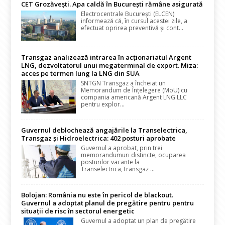
CET Grozăvești. Apa caldă în București rămâne asigurată
Electrocentrale București (ELCEN)
informează că, în cursul acestei zile, a
efectuat oprirea preventivă și cont...
Transgaz analizează intrarea în acționariatul Argent
LNG, dezvoltatorul unui megaterminal de export. Miza:
acces pe termen lung la LNG din SUA
SNTGN Transgaz a încheiat un
Memorandum de Înțelegere (MoU) cu
compania americană Argent LNG LLC
pentru explor...
Guvernul deblochează angajările la Transelectrica,
Transgaz și Hidroelectrica: 402 posturi aprobate
Guvernul a aprobat, prin trei
memorandumuri distincte, ocuparea
posturilor vacante la
Transelectrica,Transgaz ...
Bolojan: România nu este în pericol de blackout.
Guvernul a adoptat planul de pregătire pentru pentru
situații de risc în sectorul energetic
Guvernul a adoptat un plan de pregătire