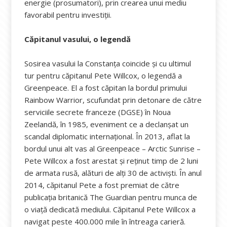
energie (prosumatori), prin crearea unui mediu
favorabil pentru investiții.
Căpitanul vasului, o legendă
Sosirea vasului la Constanța coincide și cu ultimul
tur pentru căpitanul Pete Willcox, o legendă a
Greenpeace. El a fost căpitan la bordul primului
Rainbow Warrior, scufundat prin detonare de către
serviciile secrete franceze (DGSE) în Noua
Zeelandă, în 1985, eveniment ce a declanșat un
scandal diplomatic internațional. În 2013, aflat la
bordul unui alt vas al Greenpeace – Arctic Sunrise –
Pete Willcox a fost arestat și reținut timp de 2 luni
de armata rusă, alături de alți 30 de activiști. În anul
2014, căpitanul Pete a fost premiat de către
publicația britanică The Guardian pentru munca de
o viață dedicată mediului. Căpitanul Pete Willcox a
navigat peste 400.000 mile în întreaga carieră.