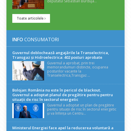
deputatul Sebastian Burduja...
Toate articolele
INFO
CONSUMATORI
Guvernul deblochează angajările la Transelectrica,
Transgaz și Hidroelectrica: 402 posturi aprobate
Guvernul a aprobat, prin trei
memorandumuri distincte, ocuparea
posturilor vacante la
Transelectrica,Transgaz ...
Bolojan: România nu este în pericol de blackout.
Guvernul a adoptat planul de pregătire pentru pentru
situații de risc în sectorul energetic
Guvernul a adoptat un plan de pregătire
pentru situații de risc în sectorul energetic
și va înființa un Centru...
Ministerul Energiei face apel la reducerea voluntară a