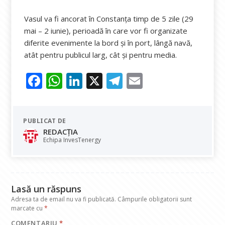
Vasul va fi ancorat în Constanța timp de 5 zile (29
mai – 2 iunie), perioadă în care vor fi organizate
diferite evenimente la bord și în port, lângă navă,
atât pentru publicul larg, cât și pentru media.
F
W
Li
X
T
E
ac
h
n
el
m
e
at
k
e
ai
PUBLICAT DE
b
s
e
gr
l
REDACȚIA
o
A
dI
a
Echipa InvesTenergy
o
p
n
m
k
p
Lasă un răspuns
Adresa ta de email nu va fi publicată.
Câmpurile obligatorii sunt
marcate cu
*
COMENTARIU
*