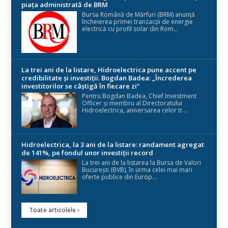
piața administrată de BRM
Bursa Română de Mărfuri (BRM) anunță
încheierea primei tranzacții de energie
electrică cu profil solar din Rom...
La trei ani de la listare, Hidroelectrica pune accent pe
credibilitate și investiții. Bogdan Badea: „Încrederea
investitorilor se câștigă în fiecare zi”
Pentru Bogdan Badea, Chief Investment
Officer și membru al Directoratului
Hidroelectrica, aniversarea celor tr...
Hidroelectrica, la 3 ani de la listare: randament agregat
de 141%, pe fondul unor investiții record
La trei ani de la listarea la Bursa de Valori
București (BVB), în urma celei mai mari
oferte publice din Europ...
Toate articolele