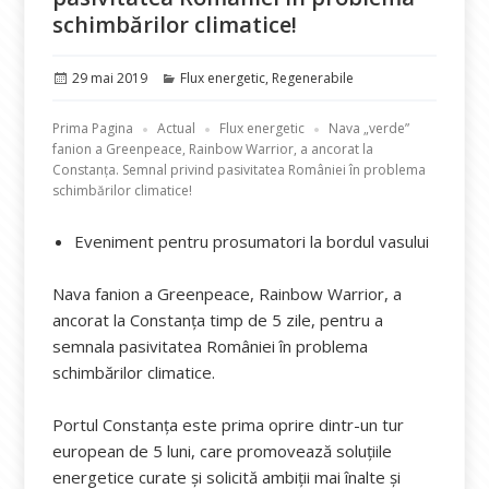
schimbărilor climatice!
Publicat
Categorii
29 mai 2019
Flux energetic
,
Regenerabile
pe
Prima Pagina
Actual
Flux energetic
Nava „verde”
fanion a Greenpeace, Rainbow Warrior, a ancorat la
Constanța. Semnal privind pasivitatea României în problema
schimbărilor climatice!
Eveniment pentru prosumatori la bordul vasului
Nava fanion a Greenpeace, Rainbow Warrior, a
ancorat la Constanța timp de 5 zile, pentru a
semnala pasivitatea României în problema
schimbărilor climatice.
Portul Constanța este prima oprire dintr-un tur
european de 5 luni, care promovează soluțiile
energetice curate și solicită ambiții mai înalte și