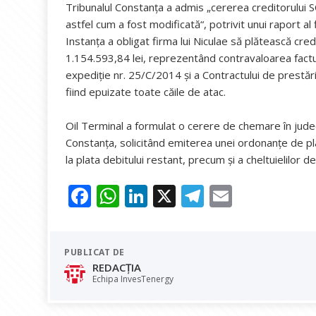
Tribunalul Constanţa a admis „cererea creditorului S
astfel cum a fost modificată“, potrivit unui raport al
Instanţa a obligat firma lui Niculae să plătească cre
1.154.593,84 lei, reprezentând contravaloarea factur
expediţie nr. 25/C/2014 şi a Contractului de prestă
fiind epuizate toate căile de atac.
Oil Terminal a formulat o cerere de chemare în judec
Constanţa, solicitând emiterea unei ordonanţe de pla
la plata debitului restant, precum şi a cheltuielilor d
F
W
Li
X
T
E
ac
h
n
el
m
e
at
k
e
ai
PUBLICAT DE
b
s
e
gr
l
REDACȚIA
o
A
dI
a
Echipa InvesTenergy
o
p
n
m