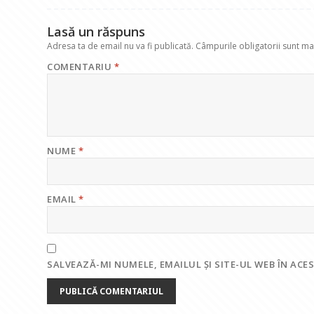
k
p
Lasă un răspuns
Adresa ta de email nu va fi publicată.
Câmpurile obligatorii sunt m
COMENTARIU
*
NUME
*
EMAIL
*
SALVEAZĂ-MI NUMELE, EMAILUL ȘI SITE-UL WEB ÎN AC