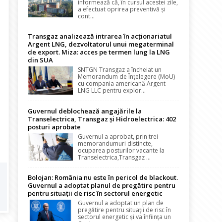
informează că, în cursul acestei zile,
a efectuat oprirea preventivă și
cont...
Transgaz analizează intrarea în acționariatul
Argent LNG, dezvoltatorul unui megaterminal
de export. Miza: acces pe termen lung la LNG
din SUA
SNTGN Transgaz a încheiat un
Memorandum de Înțelegere (MoU)
cu compania americană Argent
LNG LLC pentru explor...
Guvernul deblochează angajările la
Transelectrica, Transgaz și Hidroelectrica: 402
posturi aprobate
Guvernul a aprobat, prin trei
memorandumuri distincte,
ocuparea posturilor vacante la
Transelectrica,Transgaz ...
Bolojan: România nu este în pericol de blackout.
Guvernul a adoptat planul de pregătire pentru
pentru situații de risc în sectorul energetic
Guvernul a adoptat un plan de
pregătire pentru situații de risc în
sectorul energetic și va înființa un