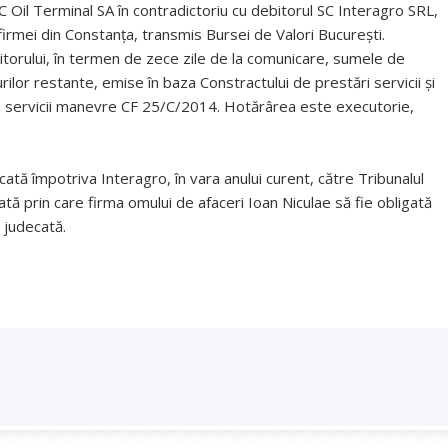
C Oil Terminal SA în contradictoriu cu debitorul SC Interagro SRL,
 firmei din Constanța, transmis Bursei de Valori București.
ditorului, în termen de zece zile de la comunicare, sumele de
ilor restante, emise în baza Constractului de prestări servicii şi
ri servicii manevre CF 25/C/2014. Hotărârea este executorie,
ată împotriva Interagro, în vara anului curent, către Tribunalul
tă prin care firma omului de afaceri Ioan Niculae să fie obligată
e judecată.