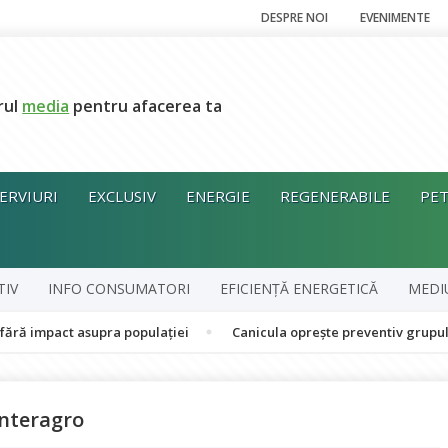
DESPRE NOI
EVENIMENTE
rul
media
pentru afacerea ta
ERVIURI
EXCLUSIV
ENERGIE
REGENERABILE
PET
TIV
INFO CONSUMATORI
EFICIENȚĂ ENERGETICĂ
MEDI
t asupra populației
Canicula oprește preventiv grupul în cogene
Interagro