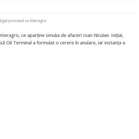
tigat procesul cu Interagro
teragro, ce aparţine omului de afaceri Ioan Niculae. Iniţial,
să Oil Terminal a formulat o cerere în anulare, iar instanţa a