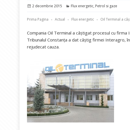
Publicat
Categorii
2 decembrie 2015
Flux energetic
,
Petrol si gaze
pe
Prima Pagina
Actual
Flux energetic
Oil Terminal a câș
Compania Oil Terminal a câștigat procesul cu firma In
Tribunalul Constanţa a dat câştig firmei Interagro, în
rejudecat cauza.