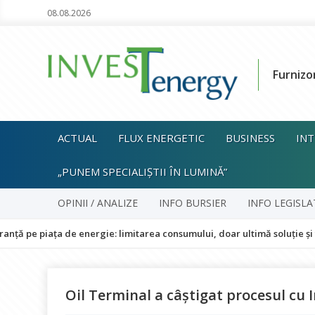
08.08.2026
Furnizo
ACTUAL
FLUX ENERGETIC
BUSINESS
INT
„PUNEM SPECIALIȘTII ÎN LUMINĂ”
OPINII / ANALIZE
INFO BURSIER
INFO LEGISLA
ța de energie: limitarea consumului, doar ultimă soluție și fără impac
Oil Terminal a câștigat procesul cu 