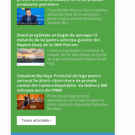
produselor petroliere
Președintele Nicușor Dan a semnat
astăzi decretul de promulgare
pentru legea privind declararea
situației de c...
Statul pregătește un buget de aproape 13
miliarde de lei pentru achiziția gazelor din
Neptun Deep de la OMV Petrom
Camera Deputaților a adoptat, în
calitate de for decizional, proiectul
de lege privind unele măsuri fiscal-
bug...
Sebastian Burduja: Proiectul de lege pentru
sectorul încălzirii-răcirii trece de primele
comisii din Camera Deputaților. Va debloca 800
milioane euro din PNRR
Proiectul de lege privind
dezvoltarea sectorului încălzirii și
răcirii, inițiat de deputatul Sebastian
Burduja...
Toate articolele