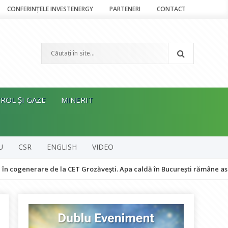
CONFERINȚELE INVESTENERGY
PARTENERI
CONTACT
ROL ȘI GAZE
MINERIT
U
CSR
ENGLISH
VIDEO
rare de la CET Grozăvești. Apa caldă în București rămâne asigurată