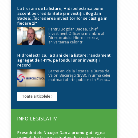
La trei ani de la listare, Hidroelectrica pune
accent pe credibilitate și investiții. Bogdan
Badea: „Încrederea investitorilor se câștigă în
fiecare zi”
Pentru Bogdan Badea, Chief
Investment Officer și membru al
Directoratului Hidroelectrica,
aniversarea celor tr...
Hidroelectrica, la 3 ani de la listare: randament
agregat de 141%, pe fondul unor investiții
record
La trei ani de la listarea la Bursa de
Valori București (BVB), în urma celei
mai mari oferte publice din Europ...
Toate articolele
INFO
LEGISLATIV
Președintele Nicuşor Dan a promulgat legea
privind declararea situaţiei de criză pe piaţa