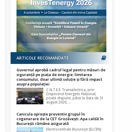
ARTICOLE RECOMANDATE
Guvernul aprobă cadrul legal pentru măsuri de
siguranță pe piața de energie: limitarea
consumului, doar ultimă soluție și fără impact
asupra populației
C.N.T.E.E. Transelectrica, prin
Dispecerul Energetic Național,
poată dispune, până la data de 31
august 2026, ...
Canicula oprește preventiv grupul în
cogenerare de la CET Grozăvești. Apa caldă în
București rămâne asigurată
Electrocentrale București (ELCEN)