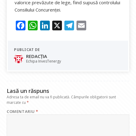
valorice prevăzute de lege, fiind supusă controlului
Consiliului Concurenței.
F
W
Li
X
T
E
ac
h
n
el
m
e
at
k
e
ai
PUBLICAT DE
b
s
e
gr
l
REDACȚIA
o
A
dI
a
Echipa InvesTenergy
o
p
n
m
k
p
Lasă un răspuns
Adresa ta de email nu va fi publicată.
Câmpurile obligatorii sunt
marcate cu
*
COMENTARIU
*