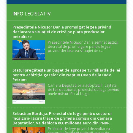
INFO
LEGISLATIV
Președintele Nicuşor Dan a promulgat legea privind
declararea situaţiei de criză pe piaţa produselor
petroliere
Președintele Nicușor Dan a semnat astăzi
decretul de promulgare pentru legea
privind declararea situației de c...
Statul pregătește un buget de aproape 13 miliarde de lei
pentru achiziția gazelor din Neptun Deep de la OMV
Petrom
Camera Deputaților a adoptat, în calitate
de for decizional, proiectul de lege privind
unele măsuri fiscal-bug...
Sebastian Burduja: Proiectul de lege pentru sectorul
încălzirii-răcirii trece de primele comisii din Camera
Deputaților. Va debloca 800 milioane euro din PNRR
Proiectul de lege privind dezvoltarea
sectorului încălzirii și răcirii, inițiat de