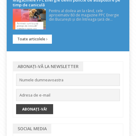
Magazinele PPC Energie devin puncte de adăpostire pe
timp de caniculă
Pentru al doilea an la rând, cele
aproximativ 80 de magazine PPC Energie
din București și din întreaga țară de...
Toate articolele
ABONAȚI-VĂ LA NEWSLETTER
SOCIAL MEDIA