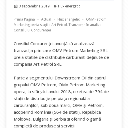
Publicat
Categorii
3 septembrie 2019
Flux energetic
pe
Prima Pagina
Actual
Flux energetic
OMV Petrom
Marketing preia stațiile Art Petrol. Tranzacție în analiza
Consiliului Concurenței
Consiliul Concurenței anunță că analizează
tranzacția prin care OMV Petrom Marketing SRL
preia stațiile de distribuție carburanți deținute de
compania Art Petrol SRL.
Parte a segmentului Downstream Oil din cadrul
grupului OMV Petrom, OMV Petrom Marketing
opera, la sfârșitul anului 2018, o rețea de 794 de
stații de distribuție pe piața regională a
carburanților, sub două mărci, OMV și Petrom,
acoperind România (564 de stații), Republica
Moldova, Bulgaria și Serbia și oferind o gamă
completă de produse și servicii.