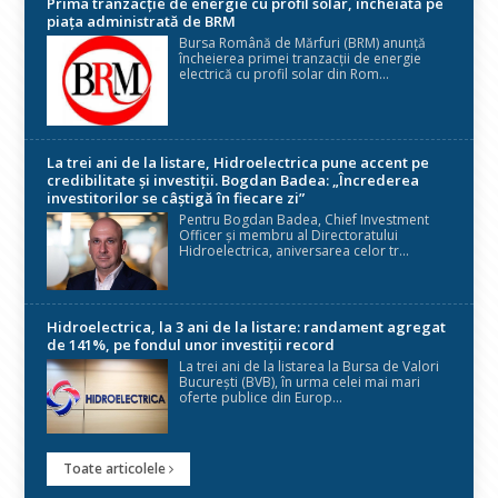
Prima tranzacție de energie cu profil solar, încheiată pe
piața administrată de BRM
Bursa Română de Mărfuri (BRM) anunță
încheierea primei tranzacții de energie
electrică cu profil solar din Rom...
La trei ani de la listare, Hidroelectrica pune accent pe
credibilitate și investiții. Bogdan Badea: „Încrederea
investitorilor se câștigă în fiecare zi”
Pentru Bogdan Badea, Chief Investment
Officer și membru al Directoratului
Hidroelectrica, aniversarea celor tr...
Hidroelectrica, la 3 ani de la listare: randament agregat
de 141%, pe fondul unor investiții record
La trei ani de la listarea la Bursa de Valori
București (BVB), în urma celei mai mari
oferte publice din Europ...
Toate articolele