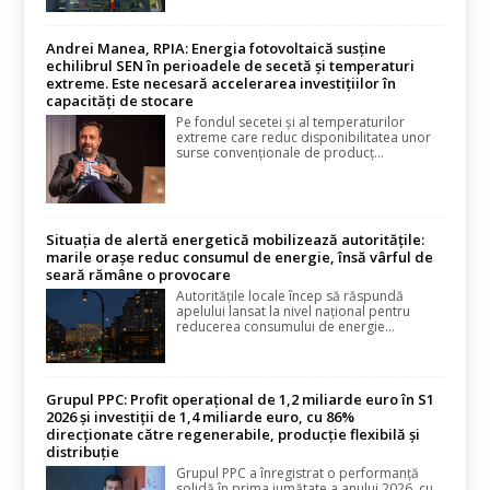
Andrei Manea, RPIA: Energia fotovoltaică susține
echilibrul SEN în perioadele de secetă și temperaturi
extreme. Este necesară accelerarea investițiilor în
capacități de stocare
Pe fondul secetei și al temperaturilor
extreme care reduc disponibilitatea unor
surse convenționale de producț...
Situația de alertă energetică mobilizează autoritățile:
marile orașe reduc consumul de energie, însă vârful de
seară rămâne o provocare
Autoritățile locale încep să răspundă
apelului lansat la nivel național pentru
reducerea consumului de energie...
Grupul PPC: Profit operațional de 1,2 miliarde euro în S1
2026 și investiții de 1,4 miliarde euro, cu 86%
direcționate către regenerabile, producție flexibilă și
distribuție
Grupul PPC a înregistrat o performanță
solidă în prima jumătate a anului 2026, cu