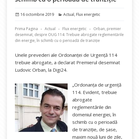
Publicat
Categorii
16 octombrie 2019
Actual
,
Flux energetic
pe
Prima Pagina
Actual
Flux energetic
Orban, premier
desemnat, despre OUG 114: Trebuie abrogate reglementările
din energie, în schimb cu o perioadă de tranziție
Unele prevederi ale Ordonanței de Urgență 114
trebuie abrogate, a declarat Premierul desemnat
Ludovic Orban, la Digi24.
„Ordonanța de urgență
114. Evident, trebuie
abrogate
reglementările din
domeniul energiei, în
schimb cu o perioadă
de tranziție, de șase,
maxim nouă luni de zile,