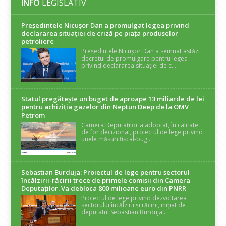
INFO
LEGISLATIV
Președintele Nicuşor Dan a promulgat legea privind
declararea situaţiei de criză pe piaţa produselor
petroliere
Președintele Nicușor Dan a semnat astăzi
decretul de promulgare pentru legea
privind declararea situației de c...
Statul pregătește un buget de aproape 13 miliarde de lei
pentru achiziția gazelor din Neptun Deep de la OMV
Petrom
Camera Deputaților a adoptat, în calitate
de for decizional, proiectul de lege privind
unele măsuri fiscal-bug...
Sebastian Burduja: Proiectul de lege pentru sectorul
încălzirii-răcirii trece de primele comisii din Camera
Deputaților. Va debloca 800 milioane euro din PNRR
Proiectul de lege privind dezvoltarea
sectorului încălzirii și răcirii, inițiat de
deputatul Sebastian Burduja...