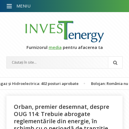
MENIU
Furnizorul
media
pentru afacerea ta
 Hidroelectrica: 402 posturi aprobate
Bolojan: România nu este î
Orban, premier desemnat, despre
OUG 114: Trebuie abrogate
reglementările din energie, în
schimb cu o perioadă de tranziție