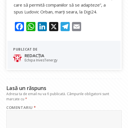
care să permită companiilor să se adapteze”, a
spus Ludovic Orban, marți seara, la Digi24.
F
W
Li
X
T
E
ac
h
n
el
m
e
at
k
e
ai
PUBLICAT DE
b
s
e
gr
l
REDACȚIA
o
A
dI
a
Echipa InvesTenergy
o
p
n
m
k
p
Lasă un răspuns
Adresa ta de email nu va fi publicată.
Câmpurile obligatorii sunt
marcate cu
*
COMENTARIU
*