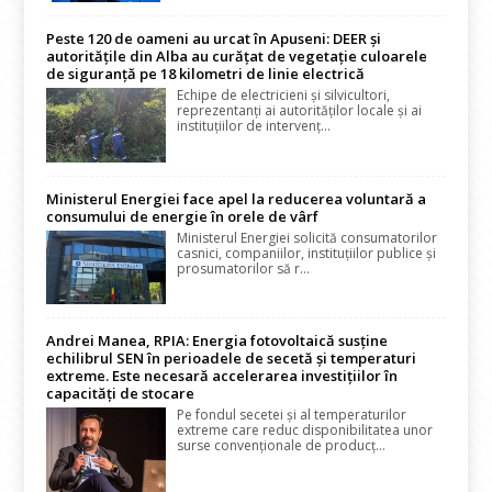
Peste 120 de oameni au urcat în Apuseni: DEER și
autoritățile din Alba au curățat de vegetație culoarele
de siguranță pe 18 kilometri de linie electrică
Echipe de electricieni și silvicultori,
reprezentanți ai autorităților locale și ai
instituțiilor de intervenț...
Ministerul Energiei face apel la reducerea voluntară a
consumului de energie în orele de vârf
Ministerul Energiei solicită consumatorilor
casnici, companiilor, instituțiilor publice și
prosumatorilor să r...
Andrei Manea, RPIA: Energia fotovoltaică susține
echilibrul SEN în perioadele de secetă și temperaturi
extreme. Este necesară accelerarea investițiilor în
capacități de stocare
Pe fondul secetei și al temperaturilor
extreme care reduc disponibilitatea unor
surse convenționale de producț...