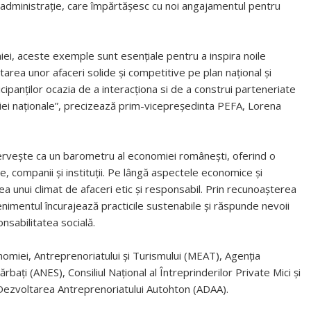
 administrație, care împărtășesc cu noi angajamentul pentru
i, aceste exemple sunt esențiale pentru a inspira noile
tarea unor afaceri solide și competitive pe plan național și
ipanților ocazia de a interacționa si de a construi parteneriate
iei naționale”, precizează prim-vicepreședinta PEFA, Lorena
, servește ca un barometru al economiei românești, oferind o
 companii și instituții. Pe lângă aspectele economice și
a unui climat de afaceri etic și responsabil. Prin recunoașterea
enimentul încurajează practicile sustenabile și răspunde nevoii
nsabilitatea socială.
onomiei, Antreprenoriatului și Turismului (MEAT), Agenția
bați (ANES), Consiliul Național al Întreprinderilor Private Mici și
 Dezvoltarea Antreprenoriatului Autohton (ADAA).