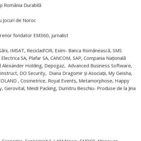
și România Durabilă
ru Jocuri de Noroc
prenor fondator EM360, jurnalist
a Sării, IMSAT, Reciclad’OR, Exim- Banca Românească, SMS
, Electrica SA, Plafar SA, CANCOM, SAP, Compania Națională
l Alexander Holding, Depogaz, Advanced Business Software,
onstruct, DO Security, Diana Dragomir și Asociații, My Geisha,
OCOLAND , Cosmetrice, Royal Events, Metamorphose, Happy
 Gerovital, Meidi Packing, Dumitru Beschiu- Produse de la Jina
lub Economic, Economistul, I AM News, EM360, Money.ro,