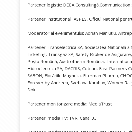
Partener logistic: DEEA Consulting&Communication 
Parteneri instituționali: ASPES, Oficiul Național pent
Moderator al evenimentului: Adrian Maniutiu, Antre
Parteneri:Transelectrica SA, Societatea Națională 
Ticketing, Transgaz SA, Safety Broker de Asigurare
Poșta Română, Austrotherm România, Internationa
Hidroelectrica SA, DACRIS, Cotnari, Fast Partners C
SABON, Florăriile Magnolia, Fiterman Pharma, CH
Forever by Andreea, Svetlana Karahan, Women Rally,
Sibiu.
Partener monitorizare media: MediaTrust
Parteneri media TV: TVR, Canal 33
Parteneri media:Agerpes, Financial Intelligence, C