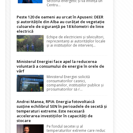
sectorul energetic și va înființa un
Centru...
Peste 120 de oameni au urcat în Apuseni: DEER
și autoritățile din Alba au curățat de vegetație
culoarele de siguranță pe 18 kilometri de linie
electrică
Echipe de electricieni și silvicultori,
reprezentanți ai autorităților locale
și ai instituțiilor de intervenț...
Ministerul Energiei face apel la reducerea
voluntară a consumului de energie în orele de
vârf
Ministerul Energiei solicită
consumatorilor casnici,
companiilor, instituțiilor publice și
prosumatorilor să r...
Andrei Manea, RPIA: Energia fotovoltaică
susține echilibrul SEN în perioadele de secetă și
temperaturi extreme. Este necesară
accelerarea investițiilor în capacități de
stocare
Pe fondul secetei și al
temperaturilor extreme care reduc