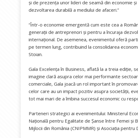
și de prezența unor lideri de seamă din economie și
dezvoltarea durabilă a mediului de afaceri.”
“Într-o economie emergentă cum este cea a Românie
generații de antreprenori și pentru a încuraja dezvol
internațional. De asemenea, evenimentul oferă partic
pe termen lung, contribuind la consolidarea econom
Stoian.
Gala Excelența în Business, aflată la a treia ediție
imagine clară asupra celor mai performante sectoare,
comerciale, Gala joacă un rol important în promovare
celor care au un impact pozitiv asupra societății, ev
tot mai mari de a îmbina succesul economic cu respo
Parteneri strategici ai evenimentului: Ministerul Ec
Națională pentru Egalitate de Șanse între Femei și Băr
Mijlocii din România (CNIPMMR) și Asociația pentru