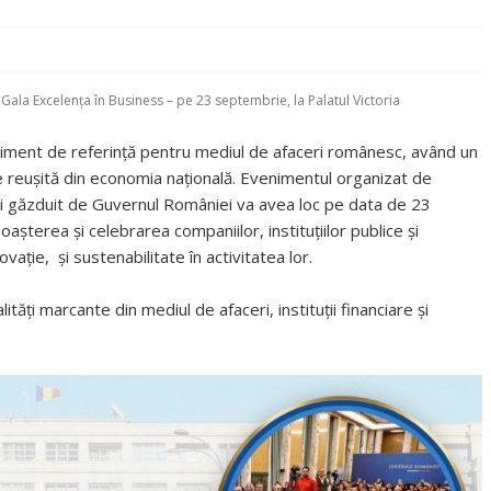
ala Excelența în Business – pe 23 septembrie, la Palatul Victoria
iment de referință pentru mediul de afaceri românesc, având un
 reușită din economia națională. Evenimentul organizat de
și găzduit de Guvernul României va avea loc pe data de 23
șterea și celebrarea companiilor, instituțiilor publice și
ție, și sustenabilitate în activitatea lor.
ți marcante din mediul de afaceri, instituții financiare și