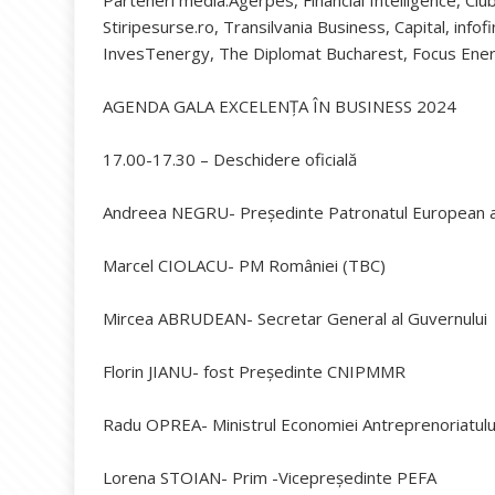
Stiripesurse.ro, Transilvania Business, Capital, inf
InvesTenergy, The Diplomat Bucharest, Focus Energ
AGENDA GALA EXCELENȚA ÎN BUSINESS 2024
17.00-17.30 – Deschidere oficială
Andreea NEGRU- Președinte Patronatul European al
Marcel CIOLACU- PM României (TBC)
Mircea ABRUDEAN- Secretar General al Guvernului
Florin JIANU- fost Președinte CNIPMMR
Radu OPREA- Ministrul Economiei Antreprenoriatului
Lorena STOIAN- Prim -Vicepreședinte PEFA