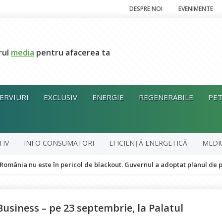
DESPRE NOI
EVENIMENTE
rul
media
pentru afacerea ta
ERVIURI
EXCLUSIV
ENERGIE
REGENERABILE
PET
TIV
INFO CONSUMATORI
EFICIENȚĂ ENERGETICĂ
MEDI
este în pericol de blackout. Guvernul a adoptat planul de pregătire pen
usiness – pe 23 septembrie, la Palatul