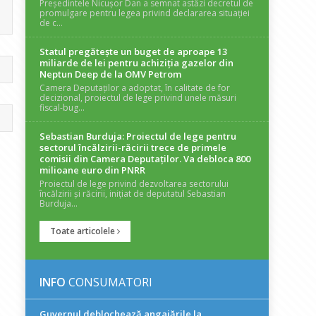
Președintele Nicușor Dan a semnat astăzi decretul de
promulgare pentru legea privind declararea situației
de c...
Statul pregătește un buget de aproape 13
miliarde de lei pentru achiziția gazelor din
Neptun Deep de la OMV Petrom
Camera Deputaților a adoptat, în calitate de for
decizional, proiectul de lege privind unele măsuri
fiscal-bug...
Sebastian Burduja: Proiectul de lege pentru
sectorul încălzirii-răcirii trece de primele
comisii din Camera Deputaților. Va debloca 800
milioane euro din PNRR
Proiectul de lege privind dezvoltarea sectorului
încălzirii și răcirii, inițiat de deputatul Sebastian
Burduja...
Toate articolele
INFO
CONSUMATORI
Guvernul deblochează angajările la