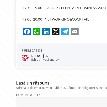
17.30-19.00- GALA EXCELENTA IN BUSINESS 2024
19.00-20.00- NETWORKING&COCKTAIL
F
W
Li
X
T
E
ac
h
n
el
m
e
at
k
e
ai
PUBLICAT DE
b
s
e
gr
l
REDACȚIA
o
A
dI
a
Echipa InvesTenergy
o
p
n
m
k
p
Lasă un răspuns
Adresa ta de email nu va fi publicată.
Câmpurile obligatorii sunt m
COMENTARIU
*