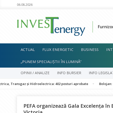
06.08.2026
Furnizo
ACTUAL
FLUX ENERGETIC
BUSINESS
INT
„PUNEM SPECIALIȘTII ÎN LUMINĂ”
OPINII / ANALIZE
INFO BURSIER
INFO LEGISLA
gaz și Hidroelectrica: 402 posturi aprobate
Bolojan: România nu 
PEFA organizează Gala Excelența în B
Victoria