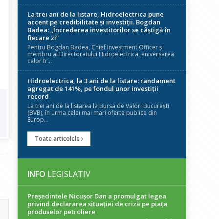
La trei ani de la listare, Hidroelectrica pune
accent pe credibilitate și investiții. Bogdan
Badea: „Încrederea investitorilor se câștigă în
fiecare zi”
Pentru Bogdan Badea, Chief Investment Officer și
membru al Directoratului Hidroelectrica, aniversarea
celor tr...
Hidroelectrica, la 3 ani de la listare: randament
agregat de 141%, pe fondul unor investiții
record
La trei ani de la listarea la Bursa de Valori București
(BVB), în urma celei mai mari oferte publice din
Europ...
Toate articolele
INFO
LEGISLATIV
Președintele Nicuşor Dan a promulgat legea
privind declararea situaţiei de criză pe piaţa
produselor petroliere