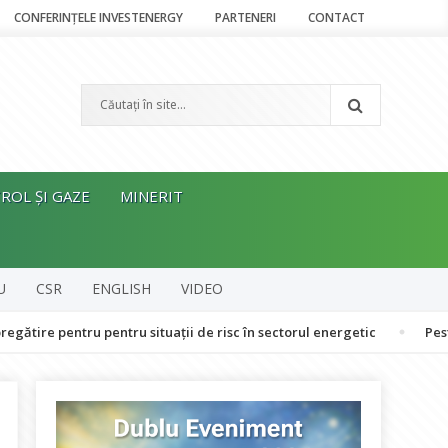
CONFERINȚELE INVESTENERGY
PARTENERI
CONTACT
ROL ȘI GAZE
MINERIT
U
CSR
ENGLISH
VIDEO
tru pentru situații de risc în sectorul energetic
Peste 120 de oa