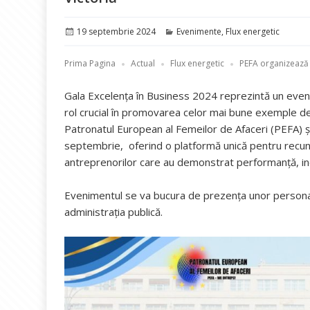
Publicat
Categorii
19 septembrie 2024
Evenimente
,
Flux energetic
pe
Prima Pagina
Actual
Flux energetic
PEFA organizează G
Gala Excelența în Business 2024 reprezintă un even
rol crucial în promovarea celor mai bune exemple de
Patronatul European al Femeilor de Afaceri (PEFA) 
septembrie, oferind o platformă unică pentru recunoa
antreprenorilor care au demonstrat performanță, inova
Evenimentul se va bucura de prezența unor personalită
administrația publică.