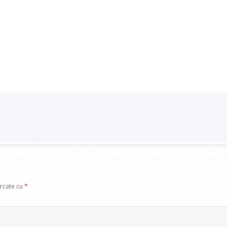
arcate cu
*