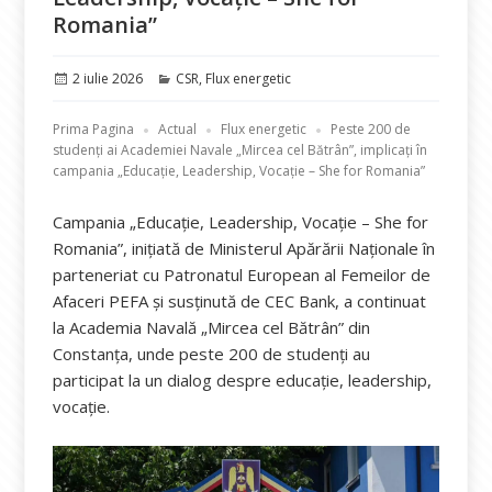
Romania”
Publicat
Categorii
2 iulie 2026
CSR
,
Flux energetic
pe
Prima Pagina
Actual
Flux energetic
Peste 200 de
studenți ai Academiei Navale „Mircea cel Bătrân”, implicați în
campania „Educație, Leadership, Vocație – She for Romania”
Campania „Educație, Leadership, Vocație – She for
Romania”, inițiată de Ministerul Apărării Naționale în
parteneriat cu Patronatul European al Femeilor de
Afaceri PEFA și susținută de CEC Bank, a continuat
la Academia Navală „Mircea cel Bătrân” din
Constanța, unde peste 200 de studenți au
participat la un dialog despre educație, leadership,
vocație.