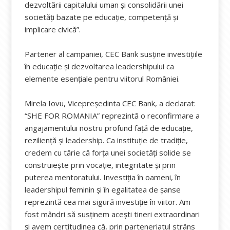
dezvoltării capitalului uman și consolidării unei
societăți bazate pe educație, competență și
implicare civică”.
Partener al campaniei, CEC Bank susține investițiile
în educație și dezvoltarea leadershipului ca
elemente esențiale pentru viitorul României.
Mirela Iovu, Vicepreședinta CEC Bank, a declarat:
“SHE FOR ROMANIA” reprezintă o reconfirmare a
angajamentului nostru profund față de educație,
reziliență și leadership. Ca instituție de tradiție,
credem cu tărie că forța unei societăți solide se
construiește prin vocație, integritate și prin
puterea mentoratului. Investiția în oameni, în
leadershipul feminin și în egalitatea de șanse
reprezintă cea mai sigură investiție în viitor. Am
fost mândri să susținem acești tineri extraordinari
și avem certitudinea că, prin parteneriatul strâns