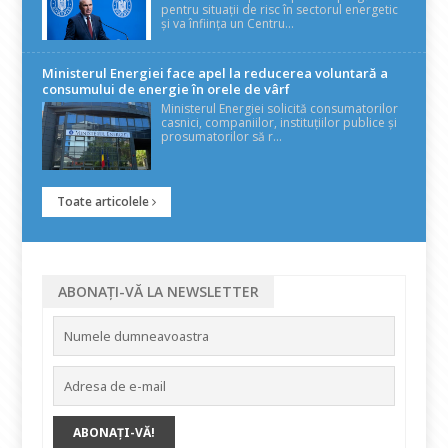
pentru situații de risc în sectorul energetic
și va înființa un Centru...
Ministerul Energiei face apel la reducerea voluntară a
consumului de energie în orele de vârf
Ministerul Energiei solicită consumatorilor
casnici, companiilor, instituțiilor publice și
prosumatorilor să r...
Toate articolele
ABONAȚI-VĂ LA NEWSLETTER