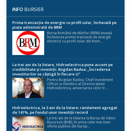
INFO
BURSIER
Prima tranzacție de energie cu profil solar, încheiată pe
piața administrată de BRM
Bursa Română de Mărfuri (BRM) anunță
încheierea primei tranzacții de energie
electrică cu profil solar din Rom...
La trei ani de la listare, Hidroelectrica pune accent pe
credibilitate și investiții. Bogdan Badea: „Încrederea
investitorilor se câștigă în fiecare zi”
Pentru Bogdan Badea, Chief Investment
Officer și membru al Directoratului
Hidroelectrica, aniversarea celor tr...
Hidroelectrica, la 3 ani de la listare: randament agregat
de 141%, pe fondul unor investiții record
La trei ani de la listarea la Bursa de Valori
București (BVB), în urma celei mai mari
oferte publice din Europ...