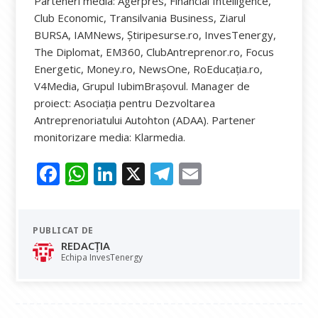
Parteneri media: Agerpres, Financial Intelligence,
Club Economic, Transilvania Business, Ziarul
BURSA, IAMNews, Știripesurse.ro, InvesTenergy,
The Diplomat, EM360, ClubAntreprenor.ro, Focus
Energetic, Money.ro, NewsOne, RoEducația.ro,
V4Media, Grupul IubimBrașovul. Manager de
proiect: Asociația pentru Dezvoltarea
Antreprenoriatului Autohton (ADAA). Partener
monitorizare media: Klarmedia.
F
W
Li
X
T
E
ac
h
n
el
m
e
at
k
e
ai
PUBLICAT DE
b
s
e
gr
l
REDACȚIA
o
A
dI
a
Echipa InvesTenergy
o
p
n
m
k
p