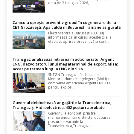
data de 31 august 2026, ...
Canicula oprește preventiv grupul în cogenerare de la
CET Grozăvești. Apa caldă în București rămâne asigurată
Electrocentrale București (ELCEN)
informează că, în cursul acestei zile, a
efectuat oprirea preventivă și cont...
Transgaz analizează intrarea în acționariatul Argent
LNG, dezvoltatorul unui megaterminal de export. Miza:
acces pe termen lung la LNG din SUA
SNTGN Transgaz a încheiat un
Memorandum de Înțelegere (MoU) cu
compania americană Argent LNG LLC
pentru explor...
Guvernul deblochează angajările la Transelectrica,
Transgaz și Hidroelectrica: 402 posturi aprobate
Guvernul a aprobat, prin trei
memorandumuri distincte, ocuparea
posturilor vacante la
Transelectrica,Transgaz ...