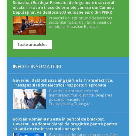
Sebastian Burduja: Proiectul de lege pentru sectorul
încălzirii-răcirii trece de primele comisii din Camera
Deputaților. Va debloca 800 milioane euro din PNRR
Proiectul de lege privind dezvoltarea
sectorului încălzirii și răcirii, inițiat de
deputatul Sebastian Burduja...
Toate articolele
INFO
CONSUMATORI
Guvernul deblochează angajările la Transelectrica,
Transgaz și Hidroelectrica: 402 posturi aprobate
Guvernul a aprobat, prin trei
memorandumuri distincte, ocuparea
posturilor vacante la
Transelectrica,Transgaz ...
Bolojan: România nu este în pericol de blackout.
Guvernul a adoptat planul de pregătire pentru pentru
situații de risc în sectorul energetic
Guvernul a adoptat un plan de pregătire