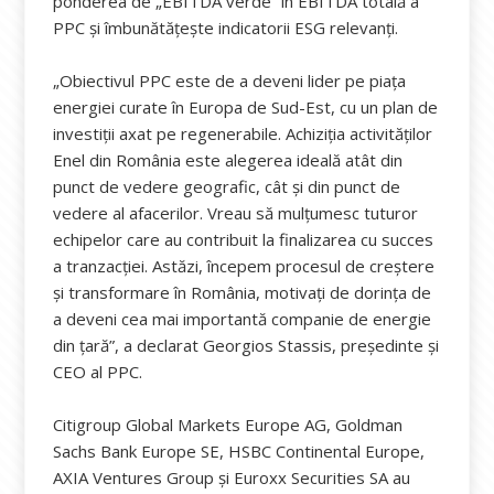
ponderea de „EBITDA verde” în EBITDA totală a
PPC și îmbunătățește indicatorii ESG relevanți.
„Obiectivul PPC este de a deveni lider pe piața
energiei curate în Europa de Sud-Est, cu un plan de
investiții axat pe regenerabile. Achiziția activităților
Enel din România este alegerea ideală atât din
punct de vedere geografic, cât și din punct de
vedere al afacerilor. Vreau să mulțumesc tuturor
echipelor care au contribuit la finalizarea cu succes
a tranzacției. Astăzi, începem procesul de creștere
și transformare în România, motivați de dorința de
a deveni cea mai importantă companie de energie
din țară”, a declarat Georgios Stassis, președinte și
CEO al PPC.
Citigroup Global Markets Europe AG, Goldman
Sachs Bank Europe SE, HSBC Continental Europe,
AXIA Ventures Group și Euroxx Securities SA au