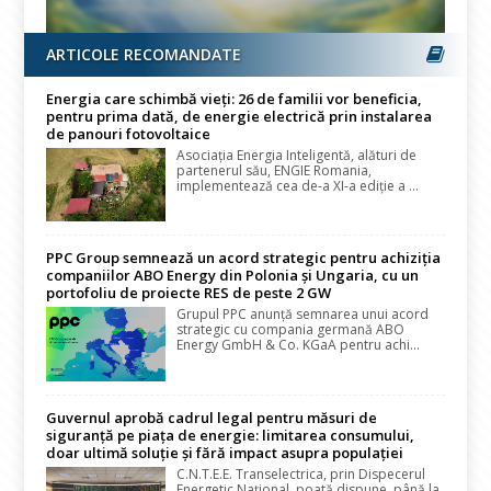
ARTICOLE RECOMANDATE
Energia care schimbă vieți: 26 de familii vor beneficia,
pentru prima dată, de energie electrică prin instalarea
de panouri fotovoltaice
Asociația Energia Inteligentă, alături de
partenerul său, ENGIE Romania,
implementează cea de-a XI-a ediție a ...
PPC Group semnează un acord strategic pentru achiziția
companiilor ABO Energy din Polonia și Ungaria, cu un
portofoliu de proiecte RES de peste 2 GW
Grupul PPC anunță semnarea unui acord
strategic cu compania germană ABO
Energy GmbH & Co. KGaA pentru achi...
Guvernul aprobă cadrul legal pentru măsuri de
siguranță pe piața de energie: limitarea consumului,
doar ultimă soluție și fără impact asupra populației
C.N.T.E.E. Transelectrica, prin Dispecerul
Energetic Național, poată dispune, până la