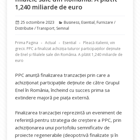
1,240 miliarde de euro
Publicat
Categorii
25 octombrie 2023
Business
,
Esential
,
Furnizare /
pe
Distributie / Transport
,
Semnal
Prima Pagina
Actual
Esential
Pleacă italienii, vin
grecii. PPC a finalizat achiziția tuturor participațiilor deținute
de Enel și filialele sale din România. A plătit 1,240 miliarde de
euro
PPC anunță finalizarea tranzacției prin care a
achiziționat participațiile deținute de către Grupul
Enel în România, încheind cu succes prima sa
extindere majoră pe piața externă.
Finalizarea tranzacției reprezintă un eveniment de
referință pentru strategia de creștere a PPC, prin
achiziționarea unui portofoliu semnificativ de
proiecte regenerabile (deopotrivă finalizate și în