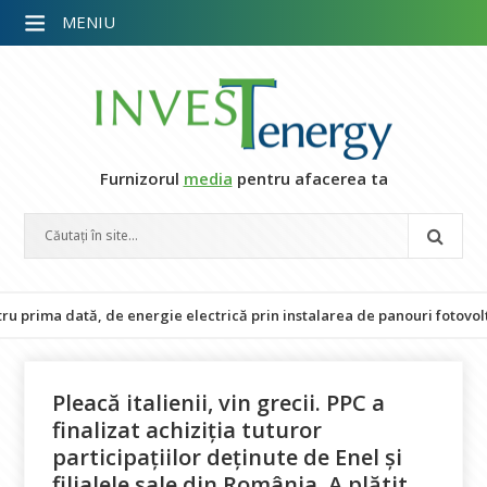
MENIU
Furnizorul
media
pentru afacerea ta
ma dată, de energie electrică prin instalarea de panouri fotovoltaice
Pleacă italienii, vin grecii. PPC a
finalizat achiziția tuturor
participațiilor deținute de Enel și
filialele sale din România. A plătit