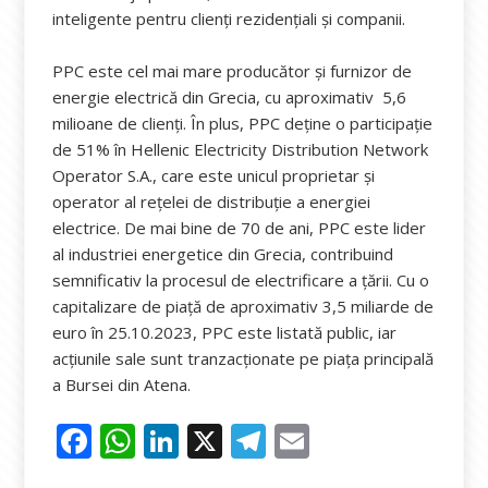
inteligente pentru clienți rezidențiali și companii.
PPC este cel mai mare producător și furnizor de
energie electrică din Grecia, cu aproximativ 5,6
milioane de clienți. În plus, PPC deține o participație
de 51% în Hellenic Electricity Distribution Network
Operator S.A., care este unicul proprietar și
operator al rețelei de distribuție a energiei
electrice. De mai bine de 70 de ani, PPC este lider
al industriei energetice din Grecia, contribuind
semnificativ la procesul de electrificare a țării. Cu o
capitalizare de piață de aproximativ 3,5 miliarde de
euro în 25.10.2023, PPC este listată public, iar
acțiunile sale sunt tranzacționate pe piața principală
a Bursei din Atena.
F
W
Li
X
T
E
ac
h
n
el
m