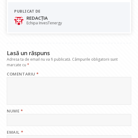
e
at
k
e
ai
PUBLICAT DE
b
s
e
gr
l
REDACȚIA
o
A
dI
a
Echipa InvesTenergy
o
p
n
m
k
p
Lasă un răspuns
Adresa ta de email nu va fi publicată.
Câmpurile obligatorii sunt
marcate cu
*
COMENTARIU
*
NUME
*
EMAIL
*