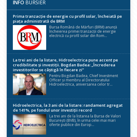
INFO
BURSIER
Prima tranzacție de energie cu profil solar, încheiată pe
piața administrată de BRM
Bursa Română de Mărfuri (BRM) anunță
încheierea primei tranzacții de energie
electrică cu profil solar din Rom...
La trei ani de la listare, Hidroelectrica pune accent pe
credibilitate și investiții. Bogdan Badea: „Încrederea
investitorilor se câștigă în fiecare zi”
Pentru Bogdan Badea, Chief Investment
Officer și membru al Directoratului
Hidroelectrica, aniversarea celor tr...
Hidroelectrica, la 3 ani de la listare: randament agregat
de 141%, pe fondul unor investiții record
La trei ani de la listarea la Bursa de Valori
București (BVB), în urma celei mai mari
oferte publice din Europ...