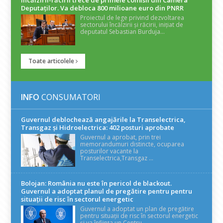
Deputaților. Va debloca 800 milioane euro din PNRR
Proiectul de lege privind dezvoltarea
sectorului încălzirii și răcirii, inițiat de
deputatul Sebastian Burduja...
Toate articolele
INFO
CONSUMATORI
Guvernul deblochează angajările la Transelectrica,
Transgaz și Hidroelectrica: 402 posturi aprobate
Guvernul a aprobat, prin trei
memorandumuri distincte, ocuparea
posturilor vacante la
Transelectrica,Transgaz ...
Bolojan: România nu este în pericol de blackout.
Guvernul a adoptat planul de pregătire pentru pentru
situații de risc în sectorul energetic
Guvernul a adoptat un plan de pregătire
pentru situații de risc în sectorul energetic
și va înființa un Centru...