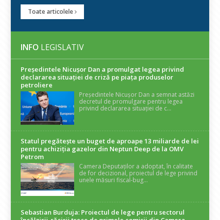
Toate articolele
INFO
LEGISLATIV
Președintele Nicuşor Dan a promulgat legea privind
declararea situaţiei de criză pe piaţa produselor
petroliere
Președintele Nicușor Dan a semnat astăzi
decretul de promulgare pentru legea
privind declararea situației de c...
Statul pregătește un buget de aproape 13 miliarde de lei
pentru achiziția gazelor din Neptun Deep de la OMV
Petrom
Camera Deputaților a adoptat, în calitate
de for decizional, proiectul de lege privind
unele măsuri fiscal-bug...
Sebastian Burduja: Proiectul de lege pentru sectorul
încălzirii-răcirii trece de primele comisii din Camera