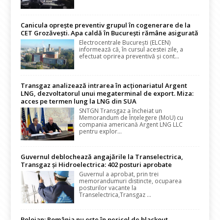
Canicula oprește preventiv grupul în cogenerare de la
CET Grozăvești. Apa caldă în București rămâne asigurată
Electrocentrale București (ELCEN)
informează că, în cursul acestei zile, a
efectuat oprirea preventivă și cont...
Transgaz analizează intrarea în acționariatul Argent
LNG, dezvoltatorul unui megaterminal de export. Miza:
acces pe termen lung la LNG din SUA
SNTGN Transgaz a încheiat un
Memorandum de Înțelegere (MoU) cu
compania americană Argent LNG LLC
pentru explor...
Guvernul deblochează angajările la Transelectrica,
Transgaz și Hidroelectrica: 402 posturi aprobate
Guvernul a aprobat, prin trei
memorandumuri distincte, ocuparea
posturilor vacante la
Transelectrica,Transgaz ...
Bolojan: România nu este în pericol de blackout.