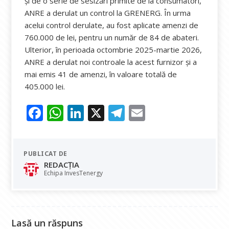
și de o serie de sesizări primite de la consumatori,
ANRE a derulat un control la GRENERG. În urma
acelui control derulate, au fost aplicate amenzi de
760.000 de lei, pentru un număr de 84 de abateri.
Ulterior, în perioada octombrie 2025-martie 2026,
ANRE a derulat noi controale la acest furnizor și a
mai emis 41 de amenzi, în valoare totală de
405.000 lei.
F
W
Li
X
T
E
ac
h
n
el
m
e
at
k
e
ai
PUBLICAT DE
b
s
e
gr
l
REDACȚIA
o
A
dI
a
Echipa InvesTenergy
o
p
n
m
k
p
Lasă un răspuns