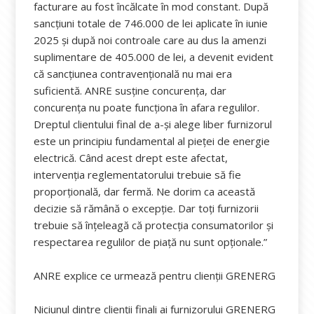
facturare au fost încălcate în mod constant. După
sancțiuni totale de 746.000 de lei aplicate în iunie
2025 și după noi controale care au dus la amenzi
suplimentare de 405.000 de lei, a devenit evident
că sancțiunea contravențională nu mai era
suficientă. ANRE susține concurența, dar
concurența nu poate funcționa în afara regulilor.
Dreptul clientului final de a-și alege liber furnizorul
este un principiu fundamental al pieței de energie
electrică. Când acest drept este afectat,
intervenția reglementatorului trebuie să fie
proporțională, dar fermă. Ne dorim ca această
decizie să rămână o excepție. Dar toți furnizorii
trebuie să înțeleagă că protecția consumatorilor și
respectarea regulilor de piață nu sunt opționale.”
ANRE explice ce urmează pentru clienții GRENERG
Niciunul dintre clienții finali ai furnizorului GRENERG