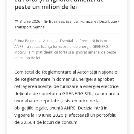
peste un milion de lei
Publicat
Categorii
3 iunie 2026
Business
,
Esential
,
Furnizare / Distributie /
pe
Transport
,
Semnal
Prima Pagina
Actual
Esential
Premieră în istoria
ANRE – a retras licența furnizorului de energie GRENERG.
Motivul: a migrat clienți cu forța și a ignorat amenzi de peste
un milion de lei
Comitetul de Reglementare al Autorității Naționale
de Reglementare în domeniul Energiei a aprobat
retragerea licenței de furnizare a energiei electrice
deținute de societatea GRENERG SRL, ca urmare a
unor abateri repetate și sistematice de la
obligațiile legale, anunță ANRE. Decizia intră în
vigoare la 19 iunie 2026 și afectează un portofoliu
de 22.564 de locuri de consum.