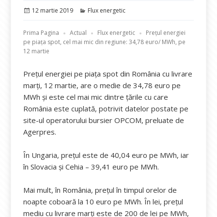
Publicat
Categorii
12 martie 2019
Flux energetic
pe
Prima Pagina
Actual
Flux energetic
Prețul energiei
pe piața spot, cel mai mic din regiune: 34,78 euro/ MWh, pe
12 martie
Preţul energiei pe piaţa spot din România cu livrare
marţi, 12 martie, are o medie de 34,78 euro pe
MWh şi este cel mai mic dintre ţările cu care
România este cuplată, potrivit datelor postate pe
site-ul operatorului bursier OPCOM, preluate de
Agerpres.
În Ungaria, preţul este de 40,04 euro pe MWh, iar
în Slovacia şi Cehia – 39,41 euro pe MWh.
Mai mult, în România, preţul în timpul orelor de
noapte coboară la 10 euro pe MWh. În lei, preţul
mediu cu livrare marţi este de 200 de lei pe MWh,