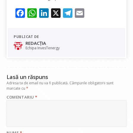
F
W
Li
X
T
E
ac
h
n
el
m
e
at
k
e
ai
PUBLICAT DE
b
s
e
gr
l
REDACȚIA
o
A
dI
a
Echipa InvesTenergy
o
p
n
m
k
p
Lasă un răspuns
Adresa ta de email nu va fi publicată.
Câmpurile obligatorii sunt
marcate cu
*
COMENTARIU
*
NUME
*