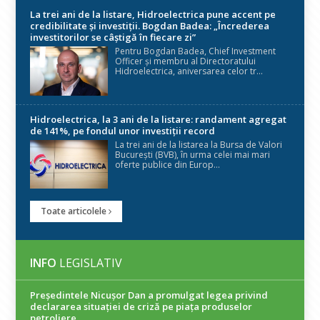
La trei ani de la listare, Hidroelectrica pune accent pe
credibilitate și investiții. Bogdan Badea: „Încrederea
investitorilor se câștigă în fiecare zi”
Pentru Bogdan Badea, Chief Investment
Officer și membru al Directoratului
Hidroelectrica, aniversarea celor tr...
Hidroelectrica, la 3 ani de la listare: randament agregat
de 141%, pe fondul unor investiții record
La trei ani de la listarea la Bursa de Valori
București (BVB), în urma celei mai mari
oferte publice din Europ...
Toate articolele
INFO
LEGISLATIV
Președintele Nicuşor Dan a promulgat legea privind
declararea situaţiei de criză pe piaţa produselor
petroliere