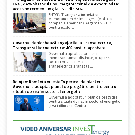
LNG, dezvoltatorul unui megaterminal de export. Miza:
acces pe termen lung la LNG din SUA
SNTGN Transgaz a încheiat un
Memorandum de Înțelegere (MoU) cu
compania americană Argent LNG LLC
pentru explor...
Guvernul deblochează angajările la Transelectrica,
Transgaz și Hidroelectrica: 402 posturi aprobate
Guvernul a aprobat, prin trei
memorandumuri distincte, ocuparea
posturilor vacante la
Transelectrica,Transgaz ...
Bolojan: România nu este în pericol de blackout.
Guvernul a adoptat planul de pregătire pentru pentru
situații de risc în sectorul energetic
Guvernul a adoptat un plan de pregătire
pentru situații de risc în sectorul energetic
și va înființa un Centru...