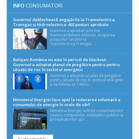
INFO
CONSUMATORI
Guvernul deblochează angajările la Transelectrica,
Transgaz și Hidroelectrica: 402 posturi aprobate
Guvernul a aprobat, prin trei
memorandumuri distincte, ocuparea
posturilor vacante la
Transelectrica,Transgaz ...
Bolojan: România nu este în pericol de blackout.
Guvernul a adoptat planul de pregătire pentru pentru
situații de risc în sectorul energetic
Guvernul a adoptat un plan de pregătire
pentru situații de risc în sectorul energetic
și va înființa un Centru...
Ministerul Energiei face apel la reducerea voluntară a
consumului de energie în orele de vârf
Ministerul Energiei solicită consumatorilor
casnici, companiilor, instituțiilor publice și
prosumatorilor să r...