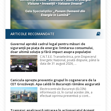
ARTICOLE RECOMANDATE
Guvernul aprobă cadrul legal pentru măsuri de
siguranță pe piața de energie: limitarea consumului,
doar ultimă soluție și fără impact asupra populației
C.N.T.E.E. Transelectrica, prin Dispecerul
Energetic Național, poată dispune, până la
data de 31 august 2026, ...
Canicula oprește preventiv grupul în cogenerare de la
CET Grozăvești. Apa caldă în București rămâne asigurată
Electrocentrale București (ELCEN)
informează că, în cursul acestei zile, a
efectuat oprirea preventivă și cont...
Transgaz analizează intrarea în acționariatul Argent