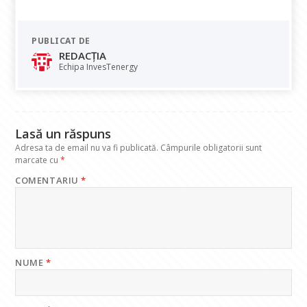
ac
h
n
el
m
e
at
k
e
ai
PUBLICAT DE
b
s
e
gr
l
REDACȚIA
o
A
dI
a
Echipa InvesTenergy
o
p
n
m
k
p
Lasă un răspuns
Adresa ta de email nu va fi publicată.
Câmpurile obligatorii sunt
marcate cu
*
COMENTARIU
*
NUME
*