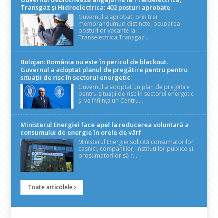
Transgaz și Hidroelectrica: 402 posturi aprobate
Guvernul a aprobat, prin trei
memorandumuri distincte, ocuparea
posturilor vacante la
Transelectrica,Transgaz ...
Bolojan: România nu este în pericol de blackout.
Guvernul a adoptat planul de pregătire pentru pentru
situații de risc în sectorul energetic
Guvernul a adoptat un plan de pregătire
pentru situații de risc în sectorul energetic
și va înființa un Centru...
Ministerul Energiei face apel la reducerea voluntară a
consumului de energie în orele de vârf
Ministerul Energiei solicită consumatorilor
casnici, companiilor, instituțiilor publice și
prosumatorilor să r...
Toate articolele