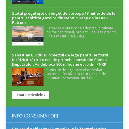
Statul pregătește un buget de aproape 13 miliarde de lei
pentru achiziția gazelor din Neptun Deep de la OMV
Petrom
Camera Deputaților a adoptat, în calitate
de for decizional, proiectul de lege privind
unele măsuri fiscal-bug...
Sebastian Burduja: Proiectul de lege pentru sectorul
încălzirii-răcirii trece de primele comisii din Camera
Deputaților. Va debloca 800 milioane euro din PNRR
Proiectul de lege privind dezvoltarea
sectorului încălzirii și răcirii, inițiat de
deputatul Sebastian Burduja...
Toate articolele
INFO
CONSUMATORI
Guvernul deblochează angajările la Transelectrica,