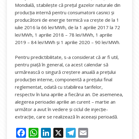
Mondială, stabileşte că preţul gazelor naturale din
producţia internă pentru consumatorii casnici şi
producătorii de energie termică va creşte de la 1
iulie 2016 la 66 lei/MWh, de la 1 aprilie 2017 la 72
lei/MWh, 1 aprilie 2018 – 78 lei/MWh, 1 aprilie
2019 – 84 lei/MWh şi 1 aprilie 2020 – 90 lei/MWh.
Pentru predictibilitate, s-a considerat că ar fi util,
pentru piaţă în general, ca acest calendar să
urmărească o singură creştere anuală a preţului
producţiei interne, componentă a preţului final
reglementat, odată cu stabilirea tarifelor,
respectiv în luna aprilie a fiecărui an. De asemenea,
alegerea perioadei aprilie an curent – martie an
următor a avut în vedere şi ciclul de injecţie-
extracţie, care se realizează în aceeaşi perioadă.
F
W
Li
X
T
E