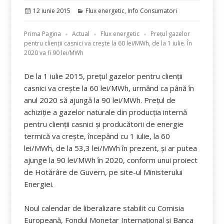
Publicat
Categorii
12 iunie 2015
Flux energetic
,
Info Consumatori
pe
Prima Pagina
Actual
Flux energetic
Preţul gazelor
pentru clienţii casnici va creşte la 60 lei/MWh, de la 1 iulie. În
2020 va fi 90 lei/MWh
De la 1 iulie 2015, preţul gazelor pentru clienţii
casnici va creşte la 60 lei/MWh, urmând ca până în
anul 2020 să ajungă la 90 lei/MWh. Preţul de
achiziţie a gazelor naturale din producţia internă
pentru clienţii casnici şi producătorii de energie
termică va creşte, începând cu 1 iulie, la 60
lei/MWh, de la 53,3 lei/MWh în prezent, şi ar putea
ajunge la 90 lei/MWh în 2020, conform unui proiect
de Hotărâre de Guvern, pe site-ul Ministerului
Energiei.
Noul calendar de liberalizare stabilit cu Comisia
Europeană, Fondul Monetar Internaţional şi Banca