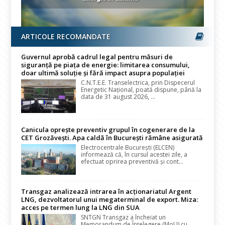
ARTICOLE RECOMANDATE
Guvernul aprobă cadrul legal pentru măsuri de
siguranță pe piața de energie: limitarea consumului,
doar ultimă soluție și fără impact asupra populației
C.N.T.E.E. Transelectrica, prin Dispecerul
Energetic Național, poată dispune, până la
data de 31 august 2026, ...
Canicula oprește preventiv grupul în cogenerare de la
CET Grozăvești. Apa caldă în București rămâne asigurată
Electrocentrale București (ELCEN)
informează că, în cursul acestei zile, a
efectuat oprirea preventivă și cont...
Transgaz analizează intrarea în acționariatul Argent
LNG, dezvoltatorul unui megaterminal de export. Miza:
acces pe termen lung la LNG din SUA
SNTGN Transgaz a încheiat un
Memorandum de Înțelegere (MoU) cu