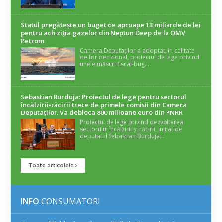
Statul pregătește un buget de aproape 13 miliarde de lei
pentru achiziția gazelor din Neptun Deep de la OMV
Petrom
Camera Deputaților a adoptat, în calitate
de for decizional, proiectul de lege privind
unele măsuri fiscal-bug...
Sebastian Burduja: Proiectul de lege pentru sectorul
încălzirii-răcirii trece de primele comisii din Camera
Deputaților. Va debloca 800 milioane euro din PNRR
Proiectul de lege privind dezvoltarea
sectorului încălzirii și răcirii, inițiat de
deputatul Sebastian Burduja...
Toate articolele
INFO
CONSUMATORI