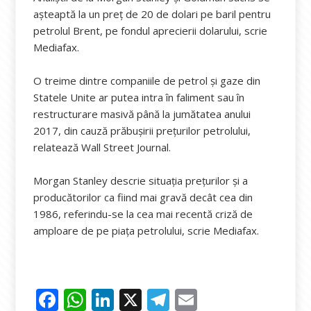
aşteaptă la un preţ de 20 de dolari pe baril pentru
petrolul Brent, pe fondul aprecierii dolarului, scrie
Mediafax.
O treime dintre companiile de petrol şi gaze din
Statele Unite ar putea intra în faliment sau în
restructurare masivă până la jumătatea anului
2017, din cauză prăbuşirii preţurilor petrolului,
relatează Wall Street Journal.
Morgan Stanley descrie situaţia preţurilor şi a
producătorilor ca fiind mai gravă decât cea din
1986, referindu-se la cea mai recentă criză de
amploare de pe piaţa petrolului, scrie Mediafax.
F
W
Li
X
T
E