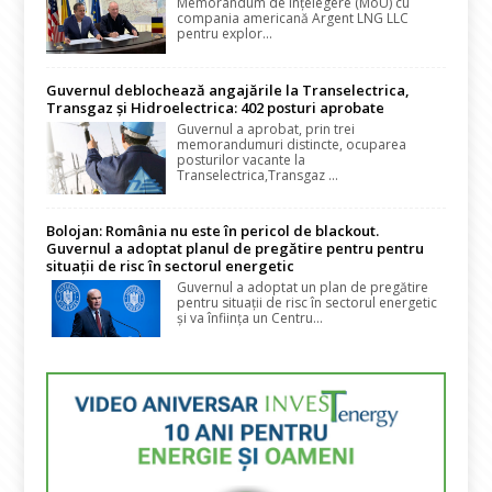
Memorandum de Înțelegere (MoU) cu
compania americană Argent LNG LLC
pentru explor...
Guvernul deblochează angajările la Transelectrica,
Transgaz și Hidroelectrica: 402 posturi aprobate
Guvernul a aprobat, prin trei
memorandumuri distincte, ocuparea
posturilor vacante la
Transelectrica,Transgaz ...
Bolojan: România nu este în pericol de blackout.
Guvernul a adoptat planul de pregătire pentru pentru
situații de risc în sectorul energetic
Guvernul a adoptat un plan de pregătire
pentru situații de risc în sectorul energetic
și va înființa un Centru...