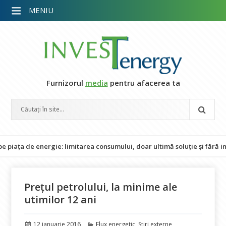
MENIU
Furnizorul
media
pentru afacerea ta
 de energie: limitarea consumului, doar ultimă soluție și fără impact 
Prețul petrolului, la minime ale
utimilor 12 ani
Publicat
Categorii
12 ianuarie 2016
Flux energetic
,
Stiri externe