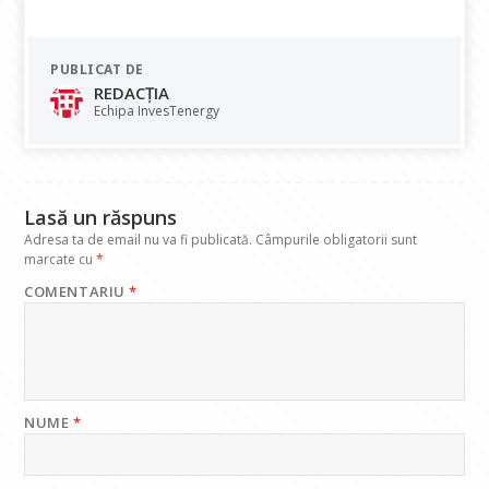
ac
h
n
el
m
e
at
k
e
ai
PUBLICAT DE
b
s
e
gr
l
REDACȚIA
o
A
dI
a
Echipa InvesTenergy
o
p
n
m
k
p
Lasă un răspuns
Adresa ta de email nu va fi publicată.
Câmpurile obligatorii sunt
marcate cu
*
COMENTARIU
*
NUME
*