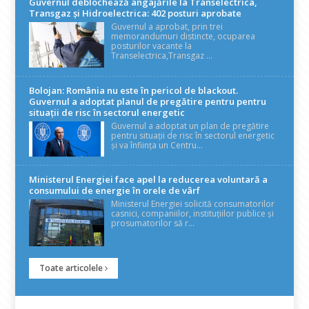
Guvernul deblochează angajările la Transelectrica,
Transgaz și Hidroelectrica: 402 posturi aprobate
Guvernul a aprobat, prin trei
memorandumuri distincte, ocuparea
posturilor vacante la
Transelectrica,Transgaz ...
Bolojan: România nu este în pericol de blackout.
Guvernul a adoptat planul de pregătire pentru pentru
situații de risc în sectorul energetic
Guvernul a adoptat un plan de pregătire
pentru situații de risc în sectorul energetic
și va înființa un Centru...
Ministerul Energiei face apel la reducerea voluntară a
consumului de energie în orele de vârf
Ministerul Energiei solicită consumatorilor
casnici, companiilor, instituțiilor publice și
prosumatorilor să r...
Toate articolele