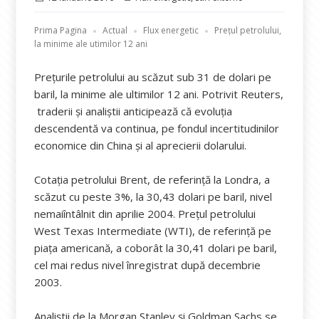
pe
Prima Pagina
Actual
Flux energetic
Prețul petrolului,
la minime ale utimilor 12 ani
Preţurile petrolului au scăzut sub 31 de dolari pe
baril, la minime ale ultimilor 12 ani. Potrivit Reuters,
traderii şi analiştii anticipează că evoluţia
descendentă va continua, pe fondul incertitudinilor
economice din China şi al aprecierii dolarului.
Cotaţia petrolului Brent, de referinţă la Londra, a
scăzut cu peste 3%, la 30,43 dolari pe baril, nivel
nemaiîntâlnit din aprilie 2004. Preţul petrolului
West Texas Intermediate (WTI), de referinţă pe
piaţa americană, a coborât la 30,41 dolari pe baril,
cel mai redus nivel înregistrat după decembrie
2003.
Analiștii de la Morgan Stanley şi Goldman Sachs se