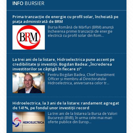
INFO
BURSIER
Prima tranzacție de energie cu profil solar, încheiată pe
piața administrată de BRM
Bursa Română de Mărfuri (BRM) anunță
încheierea primei tranzacții de energie
electrică cu profil solar din Rom...
La trei ani de la listare, Hidroelectrica pune accent pe
credibilitate și investiții. Bogdan Badea: „Încrederea
investitorilor se câștigă în fiecare zi”
Pentru Bogdan Badea, Chief Investment
Officer și membru al Directoratului
Hidroelectrica, aniversarea celor tr...
Hidroelectrica, la 3 ani de la listare: randament agregat
de 141%, pe fondul unor investiții record
La trei ani de la listarea la Bursa de Valori
București (BVB), în urma celei mai mari
oferte publice din Europ...