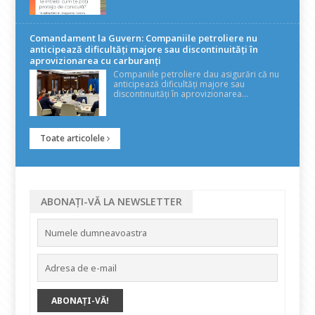
Comandament la Guvern: Companiile petroliere nu
anticipează dificultăți majore sau discontinuități în
aprovizionarea cu carburanți
Companiile petroliere dau asigurări că nu
anticipează dificultăți majore sau
discontinuități în aprovizionarea...
Toate articolele
ABONAȚI-VĂ LA NEWSLETTER