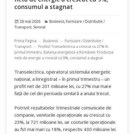
consumul a stagnat
Publicat
Categorii
28 mai 2026
Business
,
Furnizare / Distributie /
pe
Transport
,
Semnal
Prima Pagina
Business
Furnizare / Distributie /
Transport
Profitul Transelectrica a crescut cu 27% în
primul trimestru. Balanţa energetică a României: Producția
netă de energie a crescut cu 9%, consumul a stagnat
Transelectrica, operatorul sistemului energetic
național, a înregistrat – în primul trimestru – un
profit net de 201 milioane lei, cu 27% mai mare
față de cel din perioada similară a anului trecut.
Potrivit rezultatelor trimestriale comunicate de
companie, veniturile operaționale au crescut cu
23%, la 721 milioane lei, iar costurile operaționale
au fst mai mari cu 18%, respectiv 430 milioane lei.