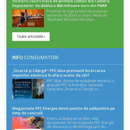
încălzirii-răcirii trece de primele comisii din Camera
Deputaților. Va debloca 800 milioane euro din PNRR
Proiectul de lege privind dezvoltarea
sectorului încălzirii și răcirii, inițiat de
deputatul Sebastian Burduja...
Toate articolele
INFO
CONSUMATORI
„Încarcă și Câștigă”: PPC blue premiază încărcarea
mașinilor electrice în afara orelor de vârf
PPC blue, divizia de mobilitate electrică a
grupului PPC în România, lansează
campania „Încarcă și Câștigă cu ...
Magazinele PPC Energie devin puncte de adăpostire pe
timp de caniculă
Pentru al doilea an la rând, cele
aproximativ 80 de magazine PPC Energie
din București și din întreaga țară de...