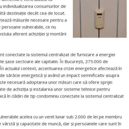
 individualizarea consumurilor de
ltă destinaţie decât cea de locuit.
entează măsurile necesare pentru a
de persoane vulnerabile, ce nu
tului aferent achiziției și montării
nt conectate la sistemul centralizat de furnizare a energiei
le șase sectoare ale capitalei. În București, 275.000 de
În actualul context, accentuarea crizei energetice afectează în
l de sărăcie energetică și având un impact semnificativ asupra
e, este necesară adoptarea unor măsuri care să ofere sprijin
ate de achiziția și instalarea unor sisteme tehnice pentru
ă în clădiri de tip condominiu conectate la sistemul centralizat
 vulnerabile acelea cu un venit lunar sub 2.000 de lei pe membru
 de vârstă și capacitate de muncă, dar și persoanele care sunt în