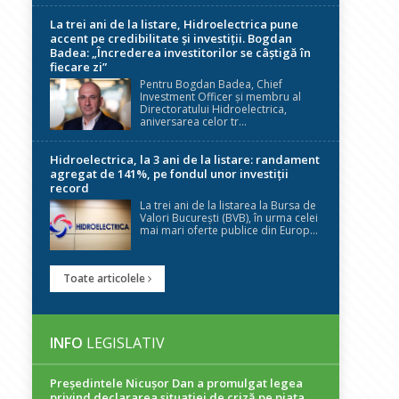
La trei ani de la listare, Hidroelectrica pune
accent pe credibilitate și investiții. Bogdan
Badea: „Încrederea investitorilor se câștigă în
fiecare zi”
Pentru Bogdan Badea, Chief
Investment Officer și membru al
Directoratului Hidroelectrica,
aniversarea celor tr...
Hidroelectrica, la 3 ani de la listare: randament
agregat de 141%, pe fondul unor investiții
record
La trei ani de la listarea la Bursa de
Valori București (BVB), în urma celei
mai mari oferte publice din Europ...
Toate articolele
INFO
LEGISLATIV
Președintele Nicuşor Dan a promulgat legea
privind declararea situaţiei de criză pe piaţa