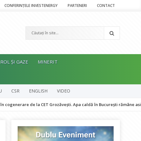
CONFERINȚELE INVESTENERGY
PARTENERI
CONTACT
ROL ȘI GAZE
MINERIT
U
CSR
ENGLISH
VIDEO
rare de la CET Grozăvești. Apa caldă în București rămâne asigurată