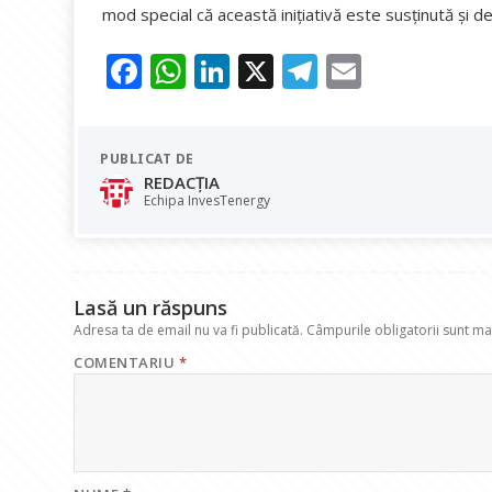
mod special că această inițiativă este susținută și de
F
W
Li
X
T
E
ac
h
n
el
m
e
at
k
e
ai
PUBLICAT DE
b
s
e
gr
l
REDACȚIA
o
A
dI
a
Echipa InvesTenergy
o
p
n
m
k
p
Lasă un răspuns
Adresa ta de email nu va fi publicată.
Câmpurile obligatorii sunt m
COMENTARIU
*