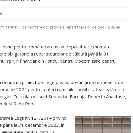
ri
ent. Termenul de montare obligatorie a repartitoarelor de căldură să fie
ști bune pentru românii care nu au repartitoare montate!
re obligatorie a repartitoarelor de căldură până la 31
nui sprijin financiar din Fondul pentru Modernizare pentru
 depus un proiect de Lege privind prelungirea termenului de
embrie 2024 pentru a oferi românilor posibilitatea reală de a
giei. Co-inițiatorii sunt Sebastian Burduja, Roberta Anastase,
mfir și Radu Popa.
tarea Legii nr. 121/2014 privind
re până la 31 decembrie 2023, în
 alimentare centralizată cu