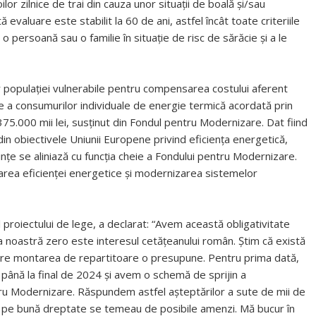
lor zilnice de trai din cauza unor situații de boală și/sau
evaluare este stabilit la 60 de ani, astfel încât toate criteriile
 o persoană sau o familie în situație de risc de sărăcie și a le
r populației vulnerabile pentru compensarea costului aferent
ire a consumurilor individuale de energie termică acordată prin
375.000 mii lei, susținut din Fondul pentru Modernizare. Dat fiind
 din obiectivele Uniunii Europene privind eficiența energetică,
ințe se aliniază cu funcția cheie a Fondului pentru Modernizare.
area eficienței energetice și modernizarea sistemelor
al proiectului de lege, a declarat: “Avem această obligativitate
tea noastră zero este interesul cetățeanului român. Știm că există
 care montarea de repartitoare o presupune. Pentru prima dată,
ână la final de 2024 și avem o schemă de sprijin a
ntru Modernizare. Răspundem astfel așteptărilor a sute de mii de
e pe bună dreptate se temeau de posibile amenzi. Mă bucur în