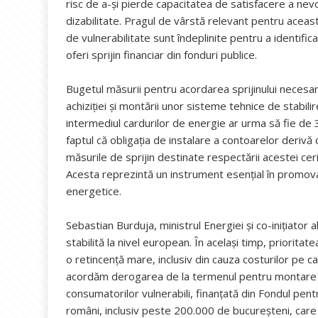
risc de a-și pierde capacitatea de satisfacere a nevoi
dizabilitate. Pragul de vârstă relevant pentru această 
de vulnerabilitate sunt îndeplinite pentru a identifica
oferi sprijin financiar din fonduri publice.
Bugetul măsurii pentru acordarea sprijinului necesa
achiziției și montării unor sisteme tehnice de stabil
intermediul cardurilor de energie ar urma să fie de 
faptul că obligația de instalare a contoarelor derivă
măsurile de sprijin destinate respectării acestei cer
Acesta reprezintă un instrument esențial în promov
energetice.
Sebastian Burduja, ministrul Energiei și co-inițiator 
stabilită la nivel european. În același timp, priorita
o retincență mare, inclusiv din cauza costurilor pe
acordăm derogarea de la termenul pentru montare p
consumatorilor vulnerabili, finanțată din Fondul pe
români, inclusiv peste 200.000 de bucureșteni, car