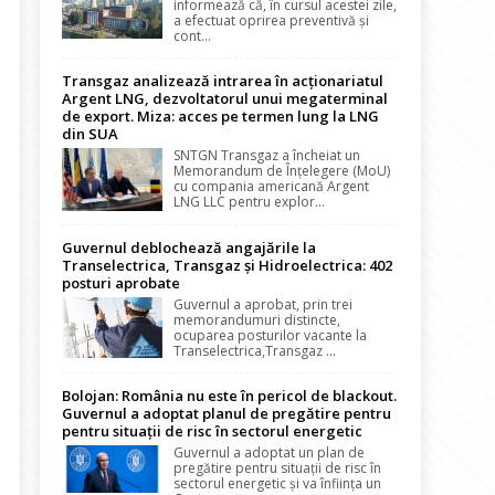
informează că, în cursul acestei zile,
a efectuat oprirea preventivă și
cont...
Transgaz analizează intrarea în acționariatul
Argent LNG, dezvoltatorul unui megaterminal
de export. Miza: acces pe termen lung la LNG
din SUA
SNTGN Transgaz a încheiat un
Memorandum de Înțelegere (MoU)
cu compania americană Argent
LNG LLC pentru explor...
Guvernul deblochează angajările la
Transelectrica, Transgaz și Hidroelectrica: 402
posturi aprobate
Guvernul a aprobat, prin trei
memorandumuri distincte,
ocuparea posturilor vacante la
Transelectrica,Transgaz ...
Bolojan: România nu este în pericol de blackout.
Guvernul a adoptat planul de pregătire pentru
pentru situații de risc în sectorul energetic
Guvernul a adoptat un plan de
pregătire pentru situații de risc în
sectorul energetic și va înființa un