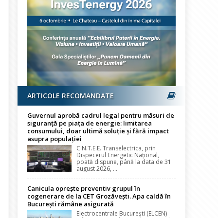
ARTICOLE RECOMANDATE
Guvernul aprobă cadrul legal pentru măsuri de
siguranță pe piața de energie: limitarea
consumului, doar ultimă soluție și fără impact
asupra populației
C.N.T.E.E. Transelectrica, prin
Dispecerul Energetic Național,
poată dispune, până la data de 31
august 2026, ...
Canicula oprește preventiv grupul în
cogenerare de la CET Grozăvești. Apa caldă în
București rămâne asigurată
Electrocentrale București (ELCEN)