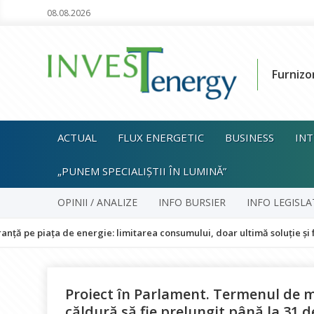
08.08.2026
Furnizo
ACTUAL
FLUX ENERGETIC
BUSINESS
INT
„PUNEM SPECIALIȘTII ÎN LUMINĂ”
OPINII / ANALIZE
INFO BURSIER
INFO LEGISLA
ța de energie: limitarea consumului, doar ultimă soluție și fără impac
Proiect în Parlament. Termenul de m
căldură să fie prelungit până la 31 