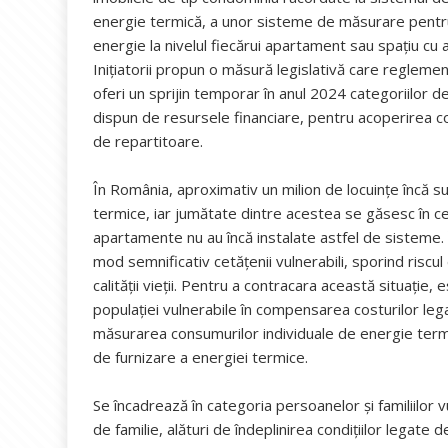
energie termică, a unor sisteme de măsurare pentru
energie la nivelul fiecărui apartament sau spaţiu cu a
Inițiatorii propun o măsură legislativă care reglem
oferi un sprijin temporar în anul 2024 categoriilor 
dispun de resursele financiare, pentru acoperirea cos
de repartitoare.
În România, aproximativ un milion de locuințe încă su
termice, iar jumătate dintre acestea se găsesc în ce
apartamente nu au încă instalate astfel de sisteme. 
mod semnificativ cetățenii vulnerabili, sporind riscu
calității vieții. Pentru a contracara această situați
populației vulnerabile în compensarea costurilor leg
măsurarea consumurilor individuale de energie termic
de furnizare a energiei termice.
Se încadrează în categoria persoanelor și familiilor
de familie, alături de îndeplinirea condițiilor legate