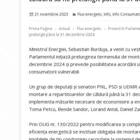
Publicat
Categorii
21 noiembrie 2023
Flux energetic
,
Info
,
Info Consumato
pe
Prima Pagina
Actual
Flux energetic
Proiect în Parlam
prelungit până la 31 decembrie 2024
Ministrul Energiei, Sebastian Burduja, a venit cu ve
Parlamentul inițiază prelungirea termenului de monta
decembrie 2024 și prevede posibilitatea acordării u
consumatorii vulnerabili
Un grup de deputați și senatori PNL, PSD și UDMR a
montare a repartitoarelor de căldură până la 31 dec
implementa măsurile necesare de economisire a ener
Toma Petcu, Bende Sandor, Lorand Antal, Daniel Za
Prin OUG nr. 130/2022 pentru modificarea și comple
eficienţa energetică se instituie obligația de monta
imobilele de tip condominiu racordate la sistemul de