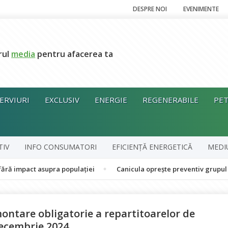
DESPRE NOI
EVENIMENTE
rul
media
pentru afacerea ta
ERVIURI
EXCLUSIV
ENERGIE
REGENERABILE
PET
TIV
INFO CONSUMATORI
EFICIENȚĂ ENERGETICĂ
MEDI
t asupra populației
Canicula oprește preventiv grupul în cogene
ontare obligatorie a repartitoarelor de
decembrie 2024