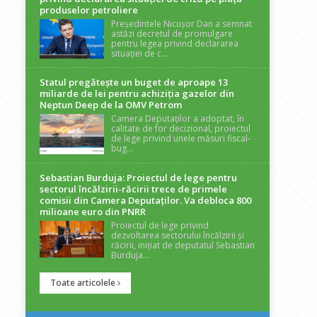
produselor petroliere
Președintele Nicușor Dan a semnat
astăzi decretul de promulgare
pentru legea privind declararea
situației de c...
Statul pregătește un buget de aproape 13
miliarde de lei pentru achiziția gazelor din
Neptun Deep de la OMV Petrom
Camera Deputaților a adoptat, în
calitate de for decizional, proiectul
de lege privind unele măsuri fiscal-
bug...
Sebastian Burduja: Proiectul de lege pentru
sectorul încălzirii-răcirii trece de primele
comisii din Camera Deputaților. Va debloca 800
milioane euro din PNRR
Proiectul de lege privind
dezvoltarea sectorului încălzirii și
răcirii, inițiat de deputatul Sebastian
Burduja...
Toate articolele