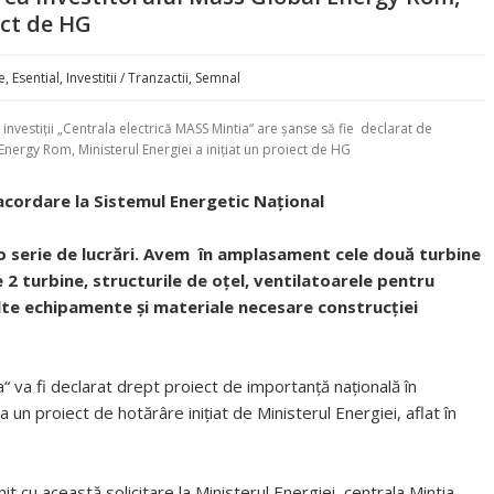
ect de HG
e
,
Esential
,
Investitii / Tranzactii
,
Semnal
 investiții „Centrala electrică MASS Mintia“ are șanse să fie declarat de
Energy Rom, Ministerul Energiei a inițiat un proiect de HG
acordare la Sistemul Energetic Național
 serie de lucrări. Avem în amplasament cele două turbine
2 turbine, structurile de oțel, ventilatoarele pentru
alte echipamente și materiale necesare construcției
a“ va fi declarat drept proiect de importanţă naţională în
un proiect de hotărâre inițiat de Ministerul Energiei, aflat în
 cu această solicitare la Ministerul Energiei, centrala Mintia