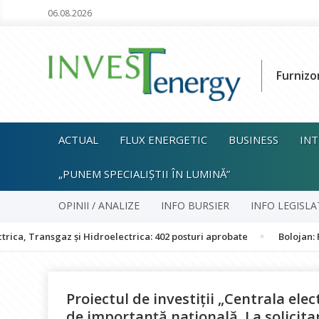
06.08.2026
Furnizo
ACTUAL
FLUX ENERGETIC
BUSINESS
INT
„PUNEM SPECIALIȘTII ÎN LUMINĂ”
OPINII / ANALIZE
INFO BURSIER
INFO LEGISLA
gaz și Hidroelectrica: 402 posturi aprobate
Bolojan: România nu 
Proiectul de investiții „Centrala ele
de importanţă naţională. La solicit