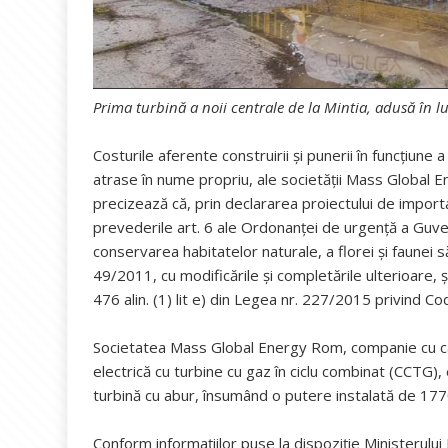
Prima turbină a noii centrale de la Mintia, adusă în 
Costurile aferente construirii și punerii în funcțiune a
atrase în nume propriu, ale societății Mass Global
precizează că, prin declararea proiectului de importan
prevederile art. 6 ale Ordonanţei de urgenţă a Guver
conservarea habitatelor naturale, a florei şi faunei s
49/2011, cu modificările şi completările ulterioare, și
476 alin. (1) lit e) din Legea nr. 227/2015 privind Cod
Societatea Mass Global Energy Rom, companie cu cap
electrică cu turbine cu gaz în ciclu combinat (CCTG)
turbină cu abur, însumând o putere instalată de 17
Conform informațiilor puse la dispoziție Ministerului 