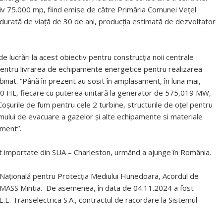
iv 75.000 mp, fiind emise de către Primăria Comunei Vețel
 durată de viață de 30 de ani, producția estimată de dezvoltator
e lucrări la acest obiectiv pentru construcția noii centrale
e pentru livrarea de echipamente energetice pentru realizarea
mbinat. “Până în prezent au sosit în amplasament, în luna mai,
00 HL, fiecare cu puterea unitară la generator de 575,019 MW,
șurile de fum pentru cele 2 turbine, structurile de oțel pentru
emului de evacuare a gazelor și alte echipamente si materiale
ament”.
st importate din SUA – Charleston, urmând a ajunge în România.
 Națională pentru Protecția Mediului Hunedoara, Acordul de
ice MASS Mintia. De asemenea, în data de 04.11.2024 a fost
E. Transelectrica S.A., contractul de racordare la Sistemul