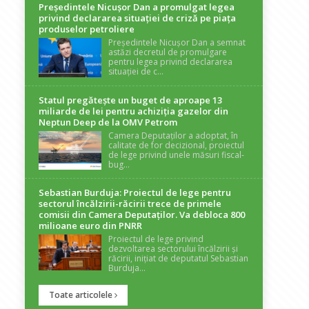
Președintele Nicuşor Dan a promulgat legea
privind declararea situaţiei de criză pe piaţa
produselor petroliere
Președintele Nicușor Dan a semnat
astăzi decretul de promulgare
pentru legea privind declararea
situației de c...
Statul pregătește un buget de aproape 13
miliarde de lei pentru achiziția gazelor din
Neptun Deep de la OMV Petrom
Camera Deputaților a adoptat, în
calitate de for decizional, proiectul
de lege privind unele măsuri fiscal-
bug...
Sebastian Burduja: Proiectul de lege pentru
sectorul încălzirii-răcirii trece de primele
comisii din Camera Deputaților. Va debloca 800
milioane euro din PNRR
Proiectul de lege privind
dezvoltarea sectorului încălzirii și
răcirii, inițiat de deputatul Sebastian
Burduja...
Toate articolele