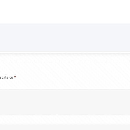
arcate cu
*