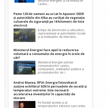
sectorul energetic și va înființa un
Centru...
Peste 120 de oameni au urcat în Apuseni: DEER
și autoritățile din Alba au curățat de vegetație
culoarele de siguranță pe 18 kilometri de linie
electrică
Echipe de electricieni și silvicultori,
reprezentanți ai autorităților locale
și ai instituțiilor de intervenț...
Ministerul Energiei face apel la reducerea
voluntară a consumului de energie în orele de
vârf
Ministerul Energiei solicită
consumatorilor casnici,
companiilor, instituțiilor publice și
prosumatorilor să r...
Andrei Manea, RPIA: Energia fotovoltaică
susține echilibrul SEN în perioadele de secetă și
temperaturi extreme. Este necesară
accelerarea investițiilor în capacități de
stocare
Pe fondul secetei și al
temperaturilor extreme care reduc