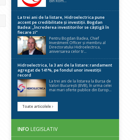
din Rom...
La trei ani de la listare, Hidroelectrica pune
accent pe credibilitate și investiții. Bogdan
Badea: „Încrederea investitorilor se câștigă în
fiecare zi”
Pentru Bogdan Badea, Chief
Investment Officer și membru al
Directoratului Hidroelectrica,
aniversarea celor tr...
Hidroelectrica, la 3 ani de la listare: randament
agregat de 141%, pe fondul unor investiții
record
La trei ani de la listarea la Bursa de
Valori București (BVB), în urma celei
mai mari oferte publice din Europ...
Toate articolele
INFO
LEGISLATIV