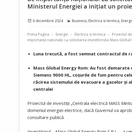
Ministerul Energiei a inițiat un proi
Publicat
Categorii
6 decembrie 2024
Business
,
Electrica si termica
,
Energi
pe
Prima Pagina
Energie
Electrica si termica
Proiectul de
importanţă naţională. La solicitarea investitorului Mass Global 
Luna trecută, a fost semnat contractul de r
Mass Global Energy Rom: Au fost demarate o
Siemens 9000 HL, coșurile de fum pentru cele 
răcirea sistemului de evacuare a gazelor și 
centralei
Proiectul de investiții „Centrala electrică MASS Minti
domeniul energiei electrice, dacă Guvernul va aproba 
consultare publică.
Investitorul – Mass Global Energy Rom S.R.L – a venit