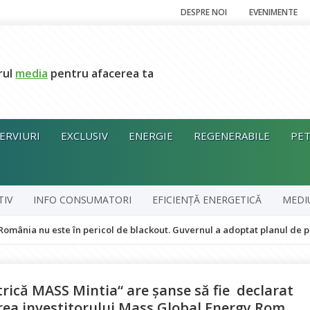
DESPRE NOI
EVENIMENTE
rul
media
pentru afacerea ta
ERVIURI
EXCLUSIV
ENERGIE
REGENERABILE
PET
TIV
INFO CONSUMATORI
EFICIENȚĂ ENERGETICĂ
MEDI
este în pericol de blackout. Guvernul a adoptat planul de pregătire pen
ctrică MASS Mintia“ are șanse să fie declarat
area investitorului Mass Global Energy Rom,