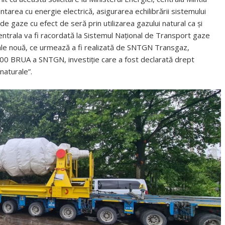
ntarea cu energie electrică, asigurarea echilibrării sistemului
de gaze cu efect de seră prin utilizarea gazului natural ca și
entrala va fi racordată la Sistemul Național de Transport gaze
ale nouă, ce urmează a fi realizată de SNTGN Transgaz,
800 BRUA a SNTGN, investiție care a fost declarată drept
naturale”.