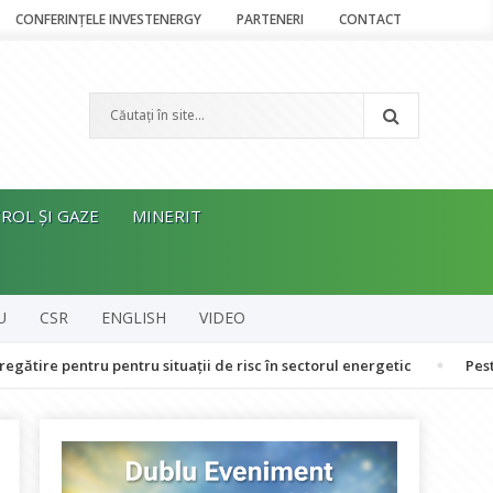
CONFERINȚELE INVESTENERGY
PARTENERI
CONTACT
ROL ȘI GAZE
MINERIT
U
CSR
ENGLISH
VIDEO
tru pentru situații de risc în sectorul energetic
Peste 120 de oam