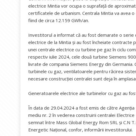
electrice Mintia vor ocupa o suprafață de aproximat
certificatele de urbanism. Centrala Mintia va avea o
fiind de circa 12.159 GWh/an.
Investitorul a informat că au fost demarate o serie d
electrice de la Mintia și au fost încheiate contract
unei centrale electrice cu turbine pe gaz în ciclu co
respectiv iulie 2024, cele două turbine Siemens 90
livrate de compania Siemens Energy din Germania. Co
turbinele cu gaz, ventilatoarele pentru răcirea sist
necesare construcției centralei sunt deja în amplas
Generatoarele electrice ale turbinelor cu gaz au fo
În data de 29.04.2024 a fost emis de către Agenția
mediu nr. 2 în vederea construirii centralei Electr
semnat între Mass Global Energy Rom SRL și C.N T.E.
Energetic Național, confor, informării investitorului.