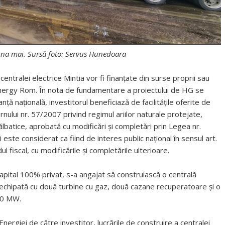
luna mai. Sursă foto: Servus Hunedoara
 centralei electrice Mintia vor fi finanțate din surse proprii sau
 Energy Rom. În nota de fundamentare a proiectului de HG se
ță națională, investitorul beneficiază de facilitățile oferite de
nului nr. 57/2007 privind regimul ariilor naturale protejate,
ălbatice, aprobată cu modificări şi completări prin Legea nr.
 este considerat ca fiind de interes public național în sensul art.
ul fiscal, cu modificările și completările ulterioare.
ital 100% privat, s-a angajat să construiască o centrală
, echipată cu două turbine cu gaz, două cazane recuperatoare și o
70 MW.
Energiei de către investitor, lucrările de construire a centralei