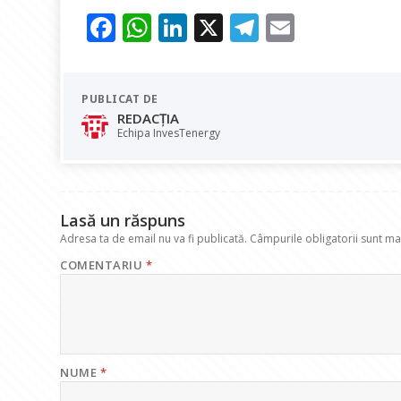
F
W
Li
X
T
E
ac
h
n
el
m
e
at
k
e
ai
PUBLICAT DE
b
s
e
gr
l
REDACȚIA
o
A
dI
a
Echipa InvesTenergy
o
p
n
m
k
p
Lasă un răspuns
Adresa ta de email nu va fi publicată.
Câmpurile obligatorii sunt m
COMENTARIU
*
NUME
*