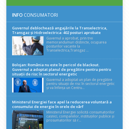
INFO
CONSUMATORI
Guvernul deblochează angajările la Transelectrica,
Transgaz și Hidroelectrica: 402 posturi aprobate
Guvernul a aprobat, prin trei
memorandumuri distincte, ocuparea
posturilor vacante la
Transelectrica,Transgaz ...
Bolojan: România nu este în pericol de blackout.
Guvernul a adoptat planul de pregătire pentru pentru
situații de risc în sectorul energetic
Guvernul a adoptat un plan de pregătire
pentru situații de risc în sectorul energetic
și va înființa un Centru...
Ministerul Energiei face apel la reducerea voluntară a
consumului de energie în orele de vârf
Ministerul Energiei solicită consumatorilor
casnici, companiilor, instituțiilor publice și
prosumatorilor să r...