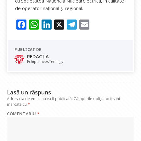
cu Societatea Naţională Nuclearelectrica, în calitate
de operator naţional şi regional.
F
W
Li
X
T
E
ac
h
n
el
m
e
at
k
e
ai
PUBLICAT DE
b
s
e
gr
l
REDACȚIA
o
A
dI
a
Echipa InvesTenergy
o
p
n
m
k
p
Lasă un răspuns
Adresa ta de email nu va fi publicată.
Câmpurile obligatorii sunt
marcate cu
*
COMENTARIU
*