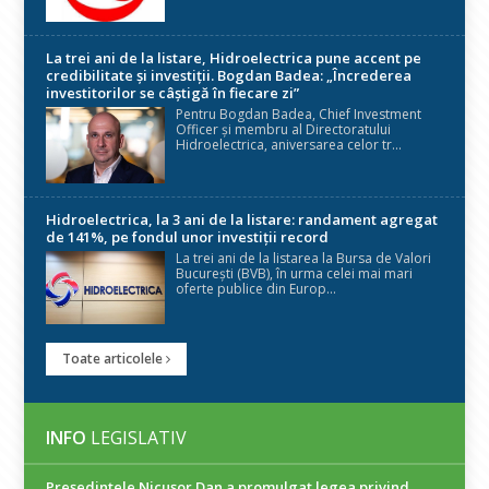
La trei ani de la listare, Hidroelectrica pune accent pe
credibilitate și investiții. Bogdan Badea: „Încrederea
investitorilor se câștigă în fiecare zi”
Pentru Bogdan Badea, Chief Investment
Officer și membru al Directoratului
Hidroelectrica, aniversarea celor tr...
Hidroelectrica, la 3 ani de la listare: randament agregat
de 141%, pe fondul unor investiții record
La trei ani de la listarea la Bursa de Valori
București (BVB), în urma celei mai mari
oferte publice din Europ...
Toate articolele
INFO
LEGISLATIV
Președintele Nicuşor Dan a promulgat legea privind