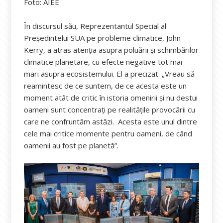
Foto: AIEE
În discursul său, Reprezentantul Special al
Preşedintelui SUA pe probleme climatice, John
Kerry, a atras atenţia asupra poluării şi schimbărilor
climatice planetare, cu efecte negative tot mai
mari asupra ecosistemului. El a precizat: „Vreau să
reamintesc de ce suntem, de ce acesta este un
moment atât de critic în istoria omenirii şi nu destui
oameni sunt concentraţi pe realităţile provocării cu
care ne confruntăm astăzi. Acesta este unul dintre
cele mai critice momente pentru oameni, de când
oamenii au fost pe planetă”.