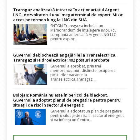
Transgaz analizează intrarea în acționariatul Argent
LNG, dezvoltatorul unui megaterminal de export. Miza:
acces pe termen lung la LNG din SUA
SNTGN Transgaz a încheiat un
Memorandum de Înțelegere (MoU) cu
compania americană Argent LNG LLC
pentru explor...
Guvernul deblochează angajările la Transelectrica,
Transgaz și Hidroelectrica: 402 posturi aprobate
Guvernul a aprobat, prin trei
memorandumuri distincte, ocuparea
posturilor vacante la
Transelectrica,Transgaz ...
Bolojan: România nu este în pericol de blackout.
Guvernul a adoptat planul de pregătire pentru pentru
situații de risc în sectorul energetic
Guvernul a adoptat un plan de pregătire
pentru situații de risc în sectorul energetic
și va înființa un Centru...