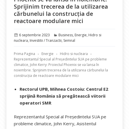
Sprijinim trecerea de la utilizarea
cărbunelui la construcția de
reactoare modulare mici
Publicat
Categorii
6 septembrie 2023
Business
,
Energie
,
Hidro si
pe
nucleara
,
Investitii / Tranzactii
,
Semnal
Prima Pagina
Energie
Hidro si nucleara
Reprezentantul Special al Preşedintelui SUA pe probleme
climatice, John Kerry: Proiectul Phoenix se va lansa în
noiembrie. Sprijinim trecerea de la utilizarea cărbunelui la
construcția de reactoare modulare mici
Rectorul UPB, Mihnea Costoiu: Centrul E2
sprijină România să pregătească viitorii
operatori SMR
Reprezentantul Special al Preşedintelui SUA pe
probleme climatice, John Kerry, Asistentul