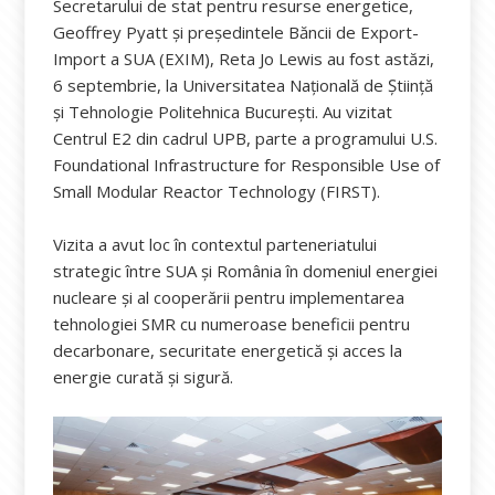
Secretarului de stat pentru resurse energetice,
Geoffrey Pyatt şi preşedintele Băncii de Export-
Import a SUA (EXIM), Reta Jo Lewis au fost astăzi,
6 septembrie, la Universitatea Națională de Ştiinţă
şi Tehnologie Politehnica Bucureşti. Au vizitat
Centrul E2 din cadrul UPB, parte a programului U.S.
Foundational Infrastructure for Responsible Use of
Small Modular Reactor Technology (FIRST).
Vizita a avut loc în contextul parteneriatului
strategic între SUA şi România în domeniul energiei
nucleare şi al cooperării pentru implementarea
tehnologiei SMR cu numeroase beneficii pentru
decarbonare, securitate energetică şi acces la
energie curată şi sigură.