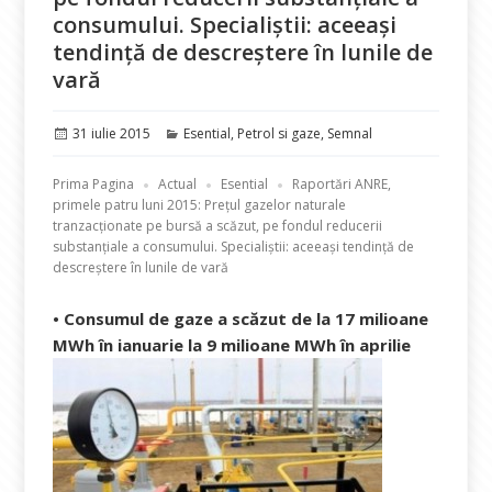
consumului. Specialiștii: aceeași
tendință de descreștere în lunile de
vară
Publicat
Categorii
31 iulie 2015
Esential
,
Petrol si gaze
,
Semnal
pe
Prima Pagina
Actual
Esential
Raportări ANRE,
primele patru luni 2015: Prețul gazelor naturale
tranzacționate pe bursă a scăzut, pe fondul reducerii
substanțiale a consumului. Specialiștii: aceeași tendință de
descreștere în lunile de vară
• Consumul de gaze a scăzut de la 17 milioane
MWh în ianuarie la 9 milioane MWh în aprilie