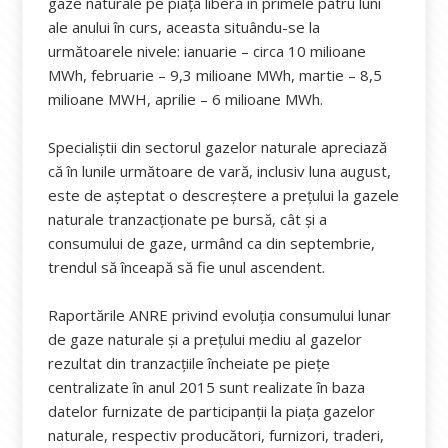
gaze naturale pe piața liberă în primele patru luni
ale anului în curs, aceasta situându-se la
următoarele nivele: ianuarie – circa 10 milioane
MWh, februarie – 9,3 milioane MWh, martie – 8,5
milioane MWH, aprilie – 6 milioane MWh.
Specialiștii din sectorul gazelor naturale apreciază
că în lunile următoare de vară, inclusiv luna august,
este de așteptat o descreștere a prețului la gazele
naturale tranzacționate pe bursă, cât și a
consumului de gaze, urmând ca din septembrie,
trendul să înceapă să fie unul ascendent.
Raportările ANRE privind evoluția consumului lunar
de gaze naturale și a prețului mediu al gazelor
rezultat din tranzacțiile încheiate pe piețe
centralizate în anul 2015 sunt realizate în baza
datelor furnizate de participanții la piața gazelor
naturale, respectiv producători, furnizori, traderi,