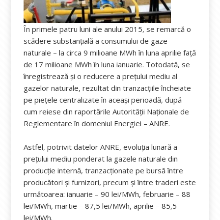
În primele patru luni ale anului 2015, se remarcă o
scădere substanțială a consumului de gaze
naturale – la circa 9 milioane MWh în luna aprilie față
de 17 milioane MWh în luna ianuarie. Totodată, se
înregistrează și o reducere a prețului mediu al
gazelor naturale, rezultat din tranzacțiile încheiate
pe piețele centralizate în aceași perioadă, după
cum reiese din raportările Autorității Naționale de
Reglementare în domeniul Energiei – ANRE.
Astfel, potrivit datelor ANRE, evoluția lunară a
prețului mediu ponderat la gazele naturale din
producţie internă, tranzacționate pe bursă între
producători și furnizori, precum și între traderi este
următoarea: ianuarie – 90 lei/MWh, februarie – 88
lei/MWh, martie – 87,5 lei/MWh, aprilie – 85,5
lei/MWh.