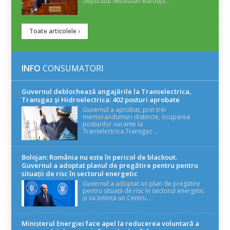
deputatul Sebastian Burduja...
Toate articolele
INFO
CONSUMATORI
Guvernul deblochează angajările la Transelectrica,
Transgaz și Hidroelectrica: 402 posturi aprobate
Guvernul a aprobat, prin trei
memorandumuri distincte, ocuparea
posturilor vacante la
Transelectrica,Transgaz ...
Bolojan: România nu este în pericol de blackout.
Guvernul a adoptat planul de pregătire pentru pentru
situații de risc în sectorul energetic
Guvernul a adoptat un plan de pregătire
pentru situații de risc în sectorul energetic
și va înființa un Centru...
Ministerul Energiei face apel la reducerea voluntară a