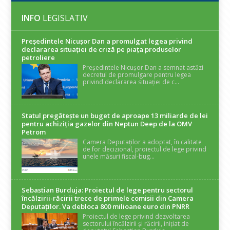
INFO
LEGISLATIV
Președintele Nicuşor Dan a promulgat legea privind
declararea situaţiei de criză pe piaţa produselor
petroliere
Președintele Nicușor Dan a semnat astăzi
decretul de promulgare pentru legea
privind declararea situației de c...
Statul pregătește un buget de aproape 13 miliarde de lei
pentru achiziția gazelor din Neptun Deep de la OMV
Petrom
Camera Deputaților a adoptat, în calitate
de for decizional, proiectul de lege privind
unele măsuri fiscal-bug...
Sebastian Burduja: Proiectul de lege pentru sectorul
încălzirii-răcirii trece de primele comisii din Camera
Deputaților. Va debloca 800 milioane euro din PNRR
Proiectul de lege privind dezvoltarea
sectorului încălzirii și răcirii, inițiat de