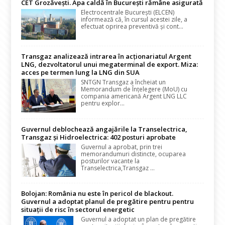
CET Grozăvești. Apa caldă în București rămâne asigurată
Electrocentrale București (ELCEN)
informează că, în cursul acestei zile, a
efectuat oprirea preventivă și cont...
Transgaz analizează intrarea în acționariatul Argent
LNG, dezvoltatorul unui megaterminal de export. Miza:
acces pe termen lung la LNG din SUA
SNTGN Transgaz a încheiat un
Memorandum de Înțelegere (MoU) cu
compania americană Argent LNG LLC
pentru explor...
Guvernul deblochează angajările la Transelectrica,
Transgaz și Hidroelectrica: 402 posturi aprobate
Guvernul a aprobat, prin trei
memorandumuri distincte, ocuparea
posturilor vacante la
Transelectrica,Transgaz ...
Bolojan: România nu este în pericol de blackout.
Guvernul a adoptat planul de pregătire pentru pentru
situații de risc în sectorul energetic
Guvernul a adoptat un plan de pregătire