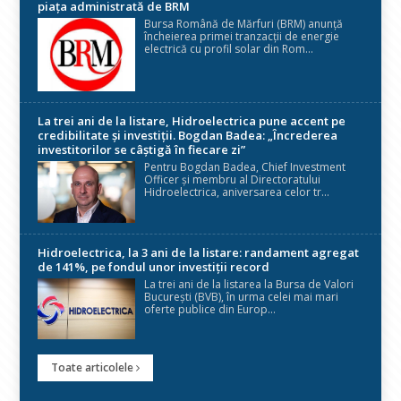
piața administrată de BRM
Bursa Română de Mărfuri (BRM) anunță
încheierea primei tranzacții de energie
electrică cu profil solar din Rom...
La trei ani de la listare, Hidroelectrica pune accent pe
credibilitate și investiții. Bogdan Badea: „Încrederea
investitorilor se câștigă în fiecare zi”
Pentru Bogdan Badea, Chief Investment
Officer și membru al Directoratului
Hidroelectrica, aniversarea celor tr...
Hidroelectrica, la 3 ani de la listare: randament agregat
de 141%, pe fondul unor investiții record
La trei ani de la listarea la Bursa de Valori
București (BVB), în urma celei mai mari
oferte publice din Europ...
Toate articolele