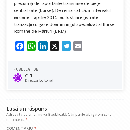
precum și de raportările transmise de piețe
centralizate (burse). De remarcat că, în intervalul
ianuarie – aprilie 2015, au fost înregistrate
tranzacții cu gaze doar în ringul specializat al Bursei
Române de Mărfuri (BRM).
F
W
Li
X
T
E
ac
h
n
el
m
e
at
k
e
ai
PUBLICAT DE
b
s
e
gr
l
C. T.
o
A
dI
a
Director Editorial
o
p
n
m
k
p
Lasă un răspuns
Adresa ta de email nu va fi publicată.
Câmpurile obligatorii sunt
marcate cu
*
COMENTARIU
*