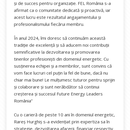
și de succes pentru organizație. FEL România s-a
afirmat ca o comunitate dedicată și proactivă, iar
acest lucru este rezultatul angajamentului și
profesionalismului fiecărui membru.
În anul 2024, îmi doresc să continuăm această
tradiție de excelență și să aducem noi contribuții
semnificative la dezvoltarea și promovarea
tinerilor profesioniști din domeniul energetic. Cu
susținerea echipei și a membrilor, sunt convins că
vom face lucruri cel puțin la fel de bune, dacă nu
chiar mai bune! Le mulțumesc tuturor pentru sprijin
și colaborare și sunt nerăbdător să continui
creșterea și succesul Future Energy Leaders
România”
Cu o carieră de peste 10 ani în domeniul energetic,
Rareș Hurghiș s-a evidențiat prin expertiza sa în
strategie, dezvoltarea afacerii, financiar respectiv