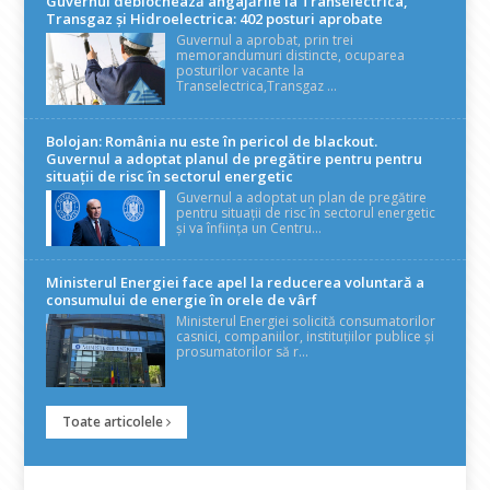
Guvernul deblochează angajările la Transelectrica,
Transgaz și Hidroelectrica: 402 posturi aprobate
Guvernul a aprobat, prin trei
memorandumuri distincte, ocuparea
posturilor vacante la
Transelectrica,Transgaz ...
Bolojan: România nu este în pericol de blackout.
Guvernul a adoptat planul de pregătire pentru pentru
situații de risc în sectorul energetic
Guvernul a adoptat un plan de pregătire
pentru situații de risc în sectorul energetic
și va înființa un Centru...
Ministerul Energiei face apel la reducerea voluntară a
consumului de energie în orele de vârf
Ministerul Energiei solicită consumatorilor
casnici, companiilor, instituțiilor publice și
prosumatorilor să r...
Toate articolele