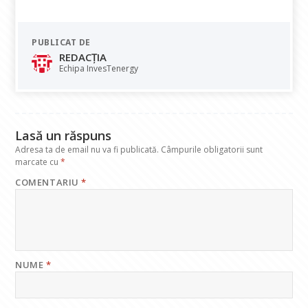
ac
h
n
el
m
e
at
k
e
ai
PUBLICAT DE
b
s
e
gr
l
REDACȚIA
o
A
dI
a
Echipa InvesTenergy
o
p
n
m
k
p
Lasă un răspuns
Adresa ta de email nu va fi publicată.
Câmpurile obligatorii sunt
marcate cu
*
COMENTARIU
*
NUME
*