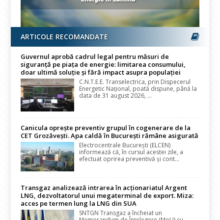
ARTICOLE RECOMANDATE
Guvernul aprobă cadrul legal pentru măsuri de
siguranță pe piața de energie: limitarea consumului,
doar ultimă soluție și fără impact asupra populației
C.N.T.E.E. Transelectrica, prin Dispecerul
Energetic Național, poată dispune, până la
data de 31 august 2026, ...
Canicula oprește preventiv grupul în cogenerare de la
CET Grozăvești. Apa caldă în București rămâne asigurată
Electrocentrale București (ELCEN)
informează că, în cursul acestei zile, a
efectuat oprirea preventivă și cont...
Transgaz analizează intrarea în acționariatul Argent
LNG, dezvoltatorul unui megaterminal de export. Miza:
acces pe termen lung la LNG din SUA
SNTGN Transgaz a încheiat un
Memorandum de Înțelegere (MoU) cu