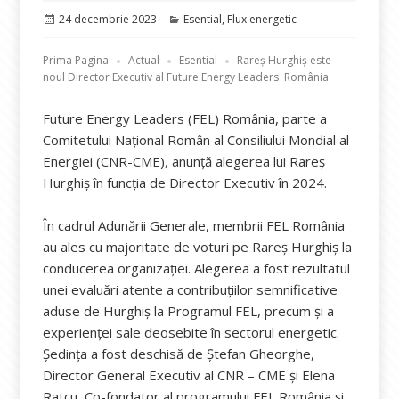
Publicat
Categorii
24 decembrie 2023
Esential
,
Flux energetic
pe
Prima Pagina
Actual
Esential
Rareș Hurghiș este
noul Director Executiv al Future Energy Leaders România
Future Energy Leaders (FEL) România, parte a
Comitetului Național Român al Consiliului Mondial al
Energiei (CNR-CME), anunță alegerea lui Rareș
Hurghiș în funcția de Director Executiv în 2024.
În cadrul Adunării Generale, membrii FEL România
au ales cu majoritate de voturi pe Rareș Hurghiș la
conducerea organizației. Alegerea a fost rezultatul
unei evaluări atente a contribuțiilor semnificative
aduse de Hurghiș la Programul FEL, precum și a
experienței sale deosebite în sectorul energetic.
Ședința a fost deschisă de Ștefan Gheorghe,
Director General Executiv al CNR – CME și Elena
Ratcu, Co-fondator al programului FEL România și