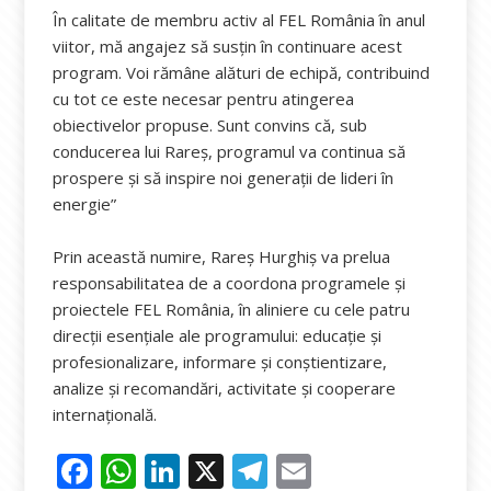
În calitate de membru activ al FEL România în anul
viitor, mă angajez să susțin în continuare acest
program. Voi rămâne alături de echipă, contribuind
cu tot ce este necesar pentru atingerea
obiectivelor propuse. Sunt convins că, sub
conducerea lui Rareș, programul va continua să
prospere și să inspire noi generații de lideri în
energie”
Prin această numire, Rareș Hurghiș va prelua
responsabilitatea de a coordona programele și
proiectele FEL România, în aliniere cu cele patru
direcții esențiale ale programului: educație și
profesionalizare, informare și conștientizare,
analize și recomandări, activitate și cooperare
internațională.
F
W
Li
X
T
E