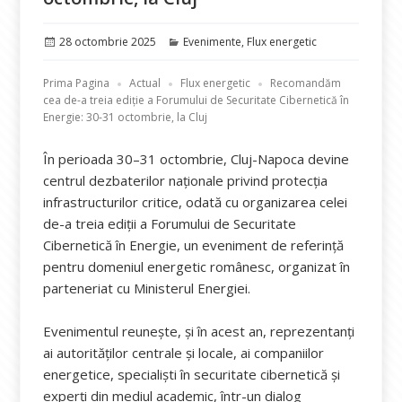
Publicat
Categorii
28 octombrie 2025
Evenimente
,
Flux energetic
pe
Prima Pagina
Actual
Flux energetic
Recomandăm
cea de-a treia ediție a Forumului de Securitate Cibernetică în
Energie: 30-31 octombrie, la Cluj
În perioada 30–31 octombrie, Cluj-Napoca devine
centrul dezbaterilor naționale privind protecția
infrastructurilor critice, odată cu organizarea celei
de-a treia ediții a Forumului de Securitate
Cibernetică în Energie, un eveniment de referință
pentru domeniul energetic românesc, organizat în
parteneriat cu Ministerul Energiei.
Evenimentul reunește, și în acest an, reprezentanți
ai autorităților centrale și locale, ai companiilor
energetice, specialiști în securitate cibernetică și
experți din mediul academic, într-un dialog