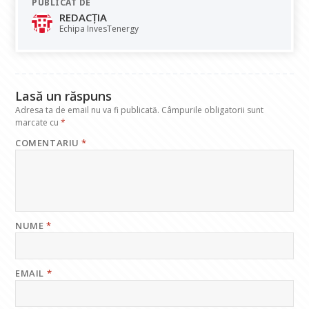
PUBLICAT DE
b
s
e
gr
l
REDACȚIA
o
A
dI
a
Echipa InvesTenergy
o
p
n
m
k
p
Lasă un răspuns
Adresa ta de email nu va fi publicată.
Câmpurile obligatorii sunt
marcate cu
*
COMENTARIU
*
NUME
*
EMAIL
*