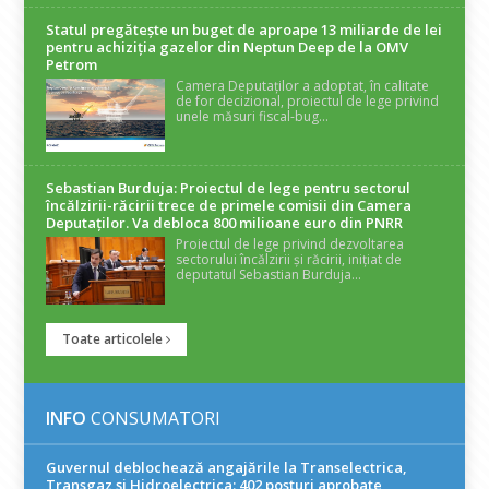
Statul pregătește un buget de aproape 13 miliarde de lei
pentru achiziția gazelor din Neptun Deep de la OMV
Petrom
Camera Deputaților a adoptat, în calitate
de for decizional, proiectul de lege privind
unele măsuri fiscal-bug...
Sebastian Burduja: Proiectul de lege pentru sectorul
încălzirii-răcirii trece de primele comisii din Camera
Deputaților. Va debloca 800 milioane euro din PNRR
Proiectul de lege privind dezvoltarea
sectorului încălzirii și răcirii, inițiat de
deputatul Sebastian Burduja...
Toate articolele
INFO
CONSUMATORI
Guvernul deblochează angajările la Transelectrica,
Transgaz și Hidroelectrica: 402 posturi aprobate