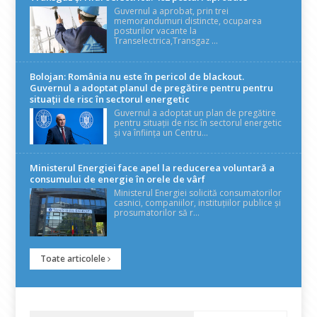
Guvernul a aprobat, prin trei
memorandumuri distincte, ocuparea
posturilor vacante la
Transelectrica,Transgaz ...
Bolojan: România nu este în pericol de blackout.
Guvernul a adoptat planul de pregătire pentru pentru
situații de risc în sectorul energetic
Guvernul a adoptat un plan de pregătire
pentru situații de risc în sectorul energetic
și va înființa un Centru...
Ministerul Energiei face apel la reducerea voluntară a
consumului de energie în orele de vârf
Ministerul Energiei solicită consumatorilor
casnici, companiilor, instituțiilor publice și
prosumatorilor să r...
Toate articolele