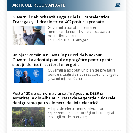
ARTICOLE RECOMANDATE
Guvernul deblochează angajările la Transelectrica,
Transgaz și Hidroelectrica: 402 posturi aprobate
Guvernul a aprobat, prin trei
memorandumuri distincte, ocuparea
posturilor vacante la
Transelectrica,Transgaz ...
Bolojan: România nu este în pericol de blackout.
Guvernul a adoptat planul de pregătire pentru pentru
situații de risc în sectorul energetic
Guvernul a adoptat un plan de pregătire
pentru situații de risc în sectorul energetic
și va înființa un Centru...
Peste 120 de oameni au urcat în Apuseni: DEER și
autoritățile din Alba au curățat de vegetație culoarele
de siguranță pe 18 kilometri de linie electrică
Echipe de electricieni și silvicultori,
reprezentanți ai autorităților locale și ai
instituțiilor de intervenț...