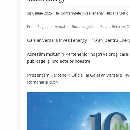
Publicat
Categorii
6 iunie 2025
Conferintele InvesTenergy
,
Flux energetic
pe
Prima Pagina
Actual
Flux energetic
Rețele Electrice, 
Gala aniversară InvesTenergy – 10 ani pentru Energ
Adresăm mulțumiri Partenerilor noștri valoroși care n
publicației și proiectelor noastre.
Prezentăm Partenerii Oficiali ai Galei aniversare I
Romania
și
e.on