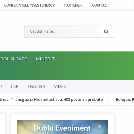
CONFERINȚELE INVESTENERGY
PARTENERI
CONTACT
ROL ȘI GAZE
MINERIT
U
CSR
ENGLISH
VIDEO
z și Hidroelectrica: 402 posturi aprobate
Bolojan: România nu es