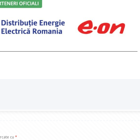
arcate cu
*