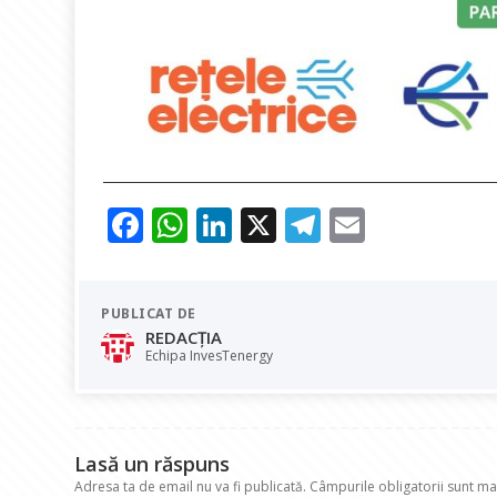
F
W
Li
X
T
E
ac
h
n
el
m
e
at
k
e
ai
PUBLICAT DE
b
s
e
gr
l
REDACȚIA
o
A
dI
a
Echipa InvesTenergy
o
p
n
m
k
p
Lasă un răspuns
Adresa ta de email nu va fi publicată.
Câmpurile obligatorii sunt m