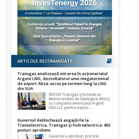
ARTICOLE RECOMANDATE
Transgaz analizează intrarea în acționariatul
Argent LNG, dezvoltatorul unui megaterminal
de export. Miza: acces pe termen lung la LNG
din SUA
SNTGN Transgaz a încheiat un
Memorandum de Înțelegere (MoU)
cu compania americană Argent
LNG LLC pentru explor...
Guvernul deblochează angajările la
Transelectrica, Transgaz și Hidroelectrica: 402
posturi aprobate
Guvernul a aprobat, prin trei