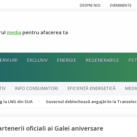
DESPRE NOI
EVENIMENTE
rul
media
pentru afacerea ta
ERVIURI
EXCLUSIV
ENERGIE
REGENERABILE
PET
TIV
INFO CONSUMATORI
EFICIENȚĂ ENERGETICĂ
MEDI
n SUA
Guvernul deblochează angajările la Transelectrica, Transga
rtenerii oficiali ai Galei aniversare