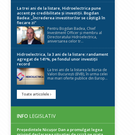
La trei ani de la listare, Hidroelectrica pune
accent pe credibilitate și investiții. Bogdan
Badea: „Încrederea investitorilor se câștigă în
fiecare zi”
Pentru Bogdan Badea, Chief
Investment Officer și membru al
Directoratului Hidroelectrica,
aniversarea celor tr...
Hidroelectrica, la 3 ani de la listare: randament
agregat de 141%, pe fondul unor investiții
record
La trei ani de la listarea la Bursa de
Valori București (BVB), în urma celei
mai mari oferte publice din Europ...
Toate articolele
INFO
LEGISLATIV
Președintele Nicuşor Dan a promulgat legea
privind declararea situaţiei de criză pe piaţa