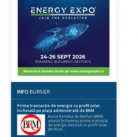
INFO
BURSIER
Prima tranzacție de energie cu profil solar,
încheiată pe piața administrată de BRM
Bursa Română de Mărfuri (BRM)
anunță încheierea primei tranzacții
de energie electrică cu profil solar
din Rom...