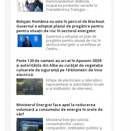
memorandumuri distincte,
ocuparea posturilor vacante la
Transelectrica,Transgaz ...
Bolojan: România nu este în pericol de blackout.
Guvernul a adoptat planul de pregătire pentru
pentru situații de risc în sectorul energetic
Guvernul a adoptat un plan de
pregătire pentru situații de risc în
sectorul energetic și va înființa un
Centru...
Peste 120 de oameni au urcat în Apuseni: DEER
și autoritățile din Alba au curățat de vegetație
culoarele de siguranță pe 18 kilometri de linie
electrică
Echipe de electricieni și silvicultori,
reprezentanți ai autorităților locale
și ai instituțiilor de intervenț...
Ministerul Energiei face apel la reducerea
voluntară a consumului de energie în orele de
vârf
Ministerul Energiei solicită
consumatorilor casnici,
companiilor, instituțiilor publice și