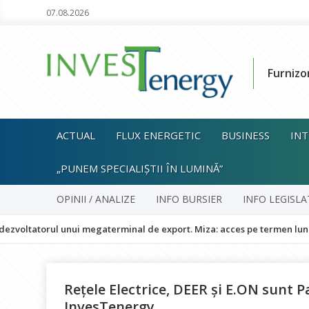
07.08.2026
Furnizo
ACTUAL
FLUX ENERGETIC
BUSINESS
INT
„PUNEM SPECIALIȘTII ÎN LUMINĂ”
OPINII / ANALIZE
INFO BURSIER
INFO LEGISLA
ul unui megaterminal de export. Miza: acces pe termen lung la LNG di
Rețele Electrice, DEER și E.ON sunt Pa
InvesTenergy