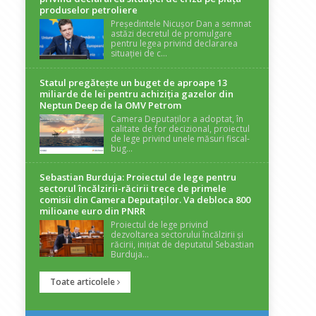
produselor petroliere
Președintele Nicușor Dan a semnat
astăzi decretul de promulgare
pentru legea privind declararea
situației de c...
Statul pregătește un buget de aproape 13
miliarde de lei pentru achiziția gazelor din
Neptun Deep de la OMV Petrom
Camera Deputaților a adoptat, în
calitate de for decizional, proiectul
de lege privind unele măsuri fiscal-
bug...
Sebastian Burduja: Proiectul de lege pentru
sectorul încălzirii-răcirii trece de primele
comisii din Camera Deputaților. Va debloca 800
milioane euro din PNRR
Proiectul de lege privind
dezvoltarea sectorului încălzirii și
răcirii, inițiat de deputatul Sebastian
Burduja...
Toate articolele