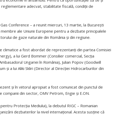
tru economie în ansamblu. Pentru ca oportunitățile să se și
reglementare adecvat, stabilitate fiscală, condiții de
Gas Conference – a reunit miercuri, 13 martie, la București
telor membre ale Uniunii Europene pentru a dezbate principalele
ctorului de gaze naturale din România și din regiune.
ele climatice a fost abordat de reprezentanți din partea Comisiei
rgy), a lui Gerd Bommer (Consilier comercial, Secția
Ambasadorul Ungariei în România), Julian Popov (Goodwill
i a lui Aliki Skliri (Director al Direcției Hidrocarburilor din
ezent și în viitorul apropiat a fost comunicat din punctul de
te companii din sector, OMV Petrom, Engie și E.ON.
pentru Protecția Mediului), la debutul RIGC – Romanian
ganizării dezbaterilor la nivel internațional. Acesta susține că