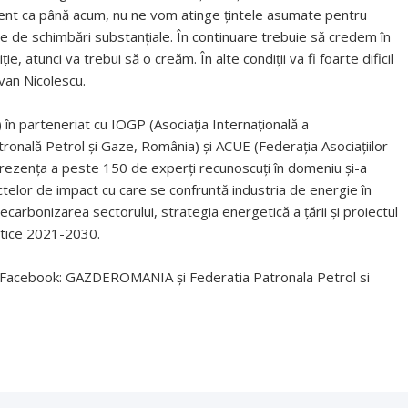
ent ca până acum, nu ne vom atinge țintele asumate pentru
ie de schimbări substanțiale. În continuare trebuie să credem în
ie, atunci va trebui să o creăm. În alte condiții va fi foarte dificil
zvan Nicolescu.
în parteneriat cu IOGP (Asociația Internațională a
tronală Petrol și Gaze, România) și ACUE (Federația Asociațiilor
 prezența a peste 150 de experți recunoscuți în domeniu și-a
elor de impact cu care se confruntă industria de energie în
arbonizarea sectorului, strategia energetică a țării și proiectul
matice 2021-2030.
de Facebook: GAZDEROMANIA și Federatia Patronala Petrol si