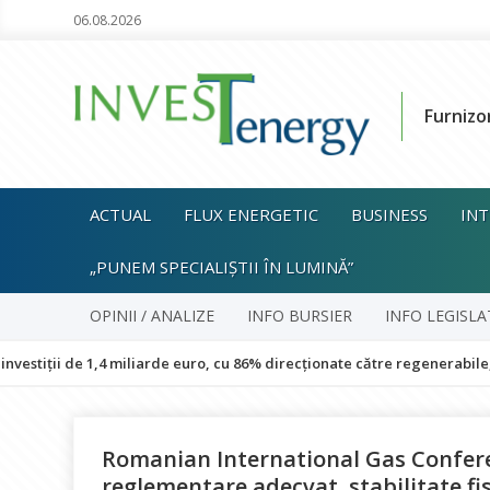
06.08.2026
Furnizo
ACTUAL
FLUX ENERGETIC
BUSINESS
INT
„PUNEM SPECIALIȘTII ÎN LUMINĂ”
OPINII / ANALIZE
INFO BURSIER
INFO LEGISLA
e 1,4 miliarde euro, cu 86% direcționate către regenerabile, producție fle
Romanian International Gas Conferen
reglementare adecvat, stabilitate fis