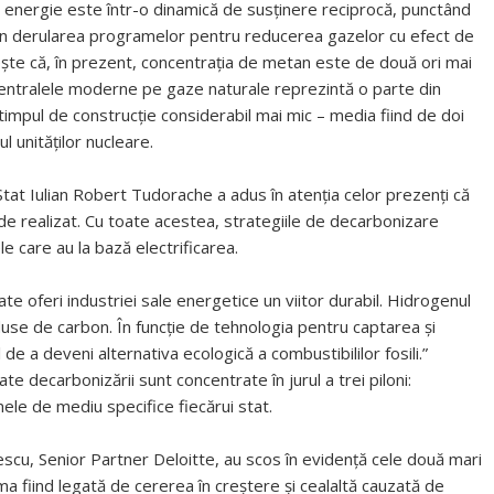
 energie este într-o dinamică de susținere reciprocă, punctând
 în derularea programelor pentru reducerea gazelor cu efect de
tește că, în prezent, concentrația de metan este de două ori mai
centralele moderne pe gaze naturale reprezintă o parte din
impul de construcție considerabil mai mic – media fiind de doi
ul unităților nucleare.
tat Iulian Robert Tudorache a adus în atenția celor prezenți că
de realizat. Cu toate acestea, strategiile de decarbonizare
e care au la bază electrificarea.
te oferi industriei sale energetice un viitor durabil. Hidrogenul
use de carbon. În funcție de tehnologia pentru captarea și
de a deveni alternativa ecologică a combustibililor fosili.”
ate decarbonizării sunt concentrate în jurul a trei piloni:
ele de mediu specifice fiecărui stat.
escu, Senior Partner Deloitte, au scos în evidență cele două mari
ma fiind legată de cererea în creștere și cealaltă cauzată de