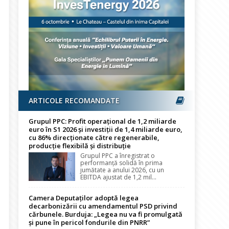
ARTICOLE RECOMANDATE
Grupul PPC: Profit operațional de 1,2 miliarde
euro în S1 2026 și investiții de 1,4 miliarde euro,
cu 86% direcționate către regenerabile,
producție flexibilă și distribuție
Grupul PPC a înregistrat o
performanță solidă în prima
jumătate a anului 2026, cu un
EBITDA ajustat de 1,2 mil...
Camera Deputaților adoptă legea
decarbonizării cu amendamentul PSD privind
cărbunele. Burduja: „Legea nu va fi promulgată
și pune în pericol fondurile din PNRR”