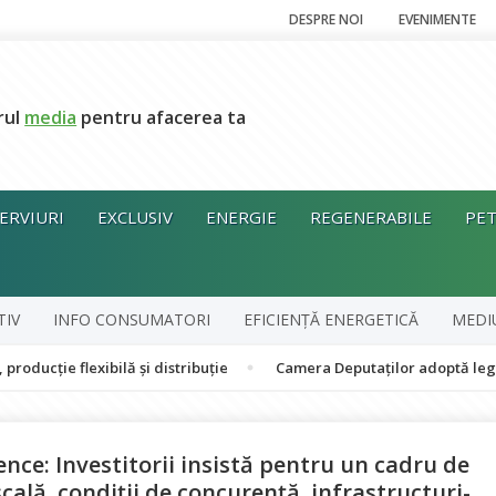
DESPRE NOI
EVENIMENTE
rul
media
pentru afacerea ta
ERVIURI
EXCLUSIV
ENERGIE
REGENERABILE
PET
TIV
INFO CONSUMATORI
EFICIENȚĂ ENERGETICĂ
MEDI
xibilă și distribuție
Camera Deputaților adoptă legea decarboniz
ce: Investitorii insistă pentru un cadru de
cală, condiții de concurență, infrastructuri-