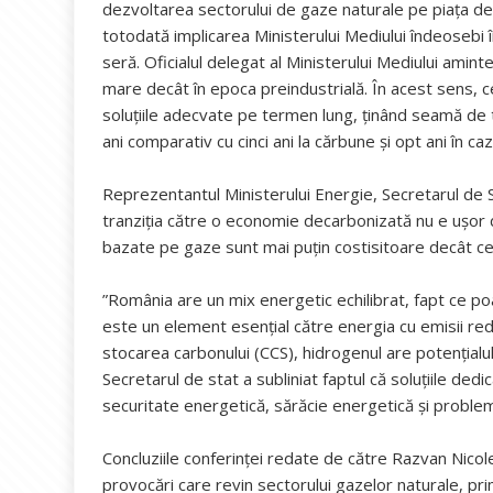
dezvoltarea sectorului de gaze naturale pe piața de
totodată implicarea Ministerului Mediului îndeosebi
seră. Oficialul delegat al Ministerului Mediului amin
mare decât în epoca preindustrială. În acest sens, 
soluțiile adecvate pe termen lung, ținând seamă de t
ani comparativ cu cinci ani la cărbune și opt ani în caz
Reprezentantul Ministerului Energie, Secretarul de S
tranziția către o economie decarbonizată nu e ușor 
bazate pe gaze sunt mai puțin costisitoare decât cel
”România are un mix energetic echilibrat, fapt ce poa
este un element esențial către energia cu emisii red
stocarea carbonului (CCS), hidrogenul are potențialul 
Secretarul de stat a subliniat faptul că soluțiile dedic
securitate energetică, sărăcie energetică și problem
Concluziile conferinței redate de către Razvan Nicol
provocări care revin sectorului gazelor naturale, pri