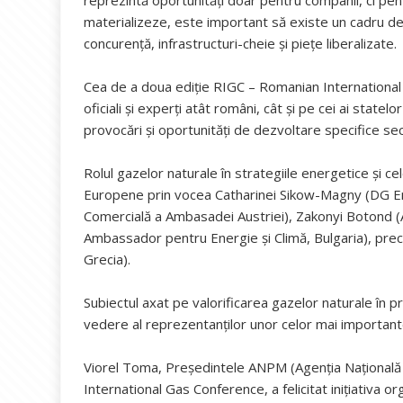
reprezintă oportunități doar pentru companii, ci pen
materializeze, este important să existe un cadru de 
concurență, infrastructuri-cheie și piețe liberalizate.
Cea de a doua ediție RIGC – Romanian International 
oficiali și experți atât români, cât și pe cei ai sta
provocări și oportunități de dezvoltare specifice se
Rolul gazelor naturale în strategiile energetice și c
Europene prin vocea Catharinei Sikow-Magny (DG Ene
Comercială a Ambasadei Austriei), Zakonyi Botond (
Ambassador pentru Energie și Climă, Bulgaria), precum ș
Grecia).
Subiectul axat pe valorificarea gazelor naturale în pr
vedere al reprezentanților unor celor mai importan
Viorel Toma, Președintele ANPM (Agenția Națională 
International Gas Conference, a felicitat inițiativa or