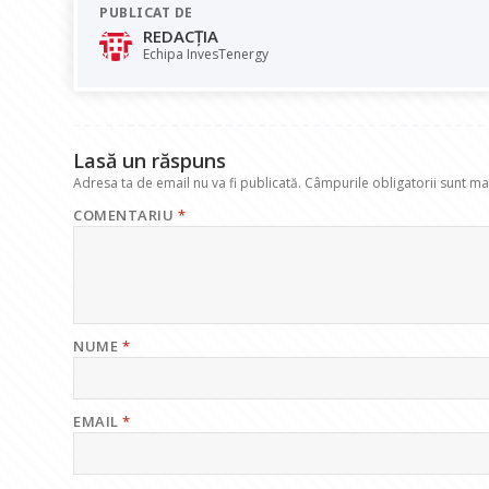
PUBLICAT DE
b
s
e
gr
l
REDACȚIA
o
A
dI
a
Echipa InvesTenergy
o
p
n
m
k
p
Lasă un răspuns
Adresa ta de email nu va fi publicată.
Câmpurile obligatorii sunt m
COMENTARIU
*
NUME
*
EMAIL
*