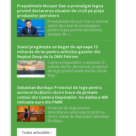
Președintele Nicuşor Dan a promulgat legea
privind declararea situaţiei de criză pe piaţa
produselor petroliere
Președintele Nicușor Dan a semnat
astăzi decretul de promulgare
pentru legea privind declararea
situației de c...
Statul pregătește un buget de aproape 13
miliarde de lei pentru achiziția gazelor din
Neptun Deep de la OMV Petrom
Camera Deputaților a adoptat, în
calitate de for decizional, proiectul
de lege privind unele măsuri fiscal-
bug...
Sebastian Burduja: Proiectul de lege pentru
sectorul încălzirii-răcirii trece de primele
comisii din Camera Deputaților. Va debloca 800
milioane euro din PNRR
Proiectul de lege privind
dezvoltarea sectorului încălzirii și
răcirii, inițiat de deputatul Sebastian
Burduja...
Toate articolele