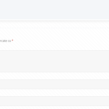
arcate cu
*