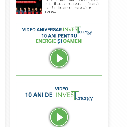
au facilitat acordarea unei finanțări
de 47 milioane de euro către
Borze...