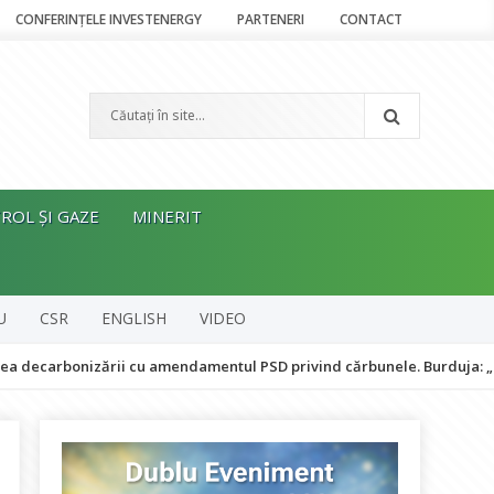
CONFERINȚELE INVESTENERGY
PARTENERI
CONTACT
ROL ȘI GAZE
MINERIT
U
CSR
ENGLISH
VIDEO
ării cu amendamentul PSD privind cărbunele. Burduja: „Legea nu va fi