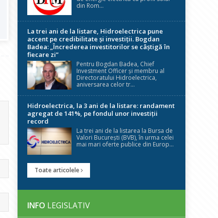
din Rom...
La trei ani de la listare, Hidroelectrica pune
accent pe credibilitate și investiții. Bogdan
Badea: „Încrederea investitorilor se câștigă în
fiecare zi”
Pentru Bogdan Badea, Chief
Investment Officer și membru al
Directoratului Hidroelectrica,
aniversarea celor tr...
Hidroelectrica, la 3 ani de la listare: randament
agregat de 141%, pe fondul unor investiții
record
La trei ani de la listarea la Bursa de
Valori București (BVB), în urma celei
mai mari oferte publice din Europ...
Toate articolele
INFO
LEGISLATIV