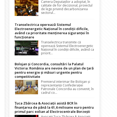
Camera Deputaților a adoptat, în
calitate de for decizional, proiectul
de lege privind decarbonizarea
sectorul...
Transelectrica operează Sistemul
Electroenergetic Național în condiții dificile,
având ca prioritate menținerea siguranței în
funcționare
Transelectrica transmite că
operează Sistemul Electroenergetic
Național în condiții dificile, având ca
priorit...
Bolojan și Concordia, consultări la Palatul
Victoria: România are nevoie de un plan de țară
pentru energie și măsuri urgente pentru
competitivitate
Premierul interimar Ilie Bolojan și
reprezentanții Confederației
Patronale Concordia au convenit, în
cadrul co...
Țuca Zbârcea & Asociații asistă BCR în
finanțarea de până la 61,6 milioane euro pentru
primul parc eolian al Electrocentrale Borzești
Avocații Țuca Zbârcea & Asociații