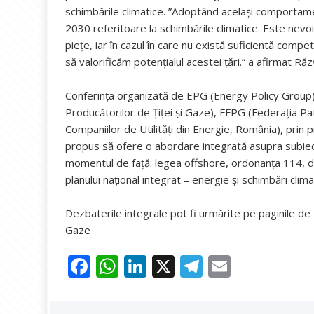
schimbările climatice. ”Adoptând același comportam
2030 referitoare la schimbările climatice. Este nevo
piețe, iar în cazul în care nu există suficientă competiț
să valorificăm potențialul acestei țări.” a afirmat Ră
Conferința organizată de EPG (Energy Policy Group) 
Producătorilor de Țiței și Gaze), FFPG (Federația Pa
Companiilor de Utilități din Energie, România), prin
propus să ofere o abordare integrată asupra subiect
momentul de față: legea offshore, ordonanța 114, dec
planului național integrat – energie și schimbări cli
Dezbaterile integrale pot fi urmărite pe paginile 
Gaze
F
W
Li
X
T
E
ac
h
n
el
m
e
at
k
e
ai