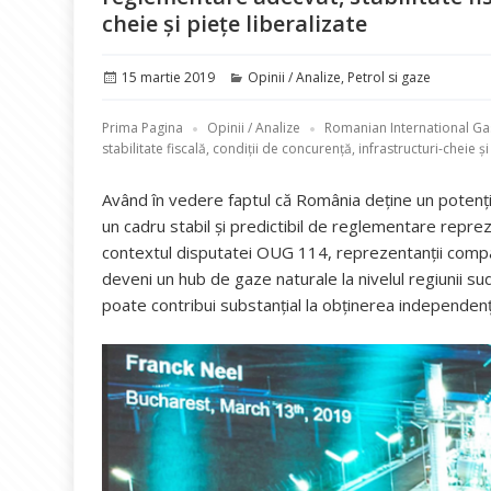
cheie și piețe liberalizate
Publicat
Categorii
15 martie 2019
Opinii / Analize
,
Petrol si gaze
pe
Prima Pagina
Opinii / Analize
Romanian International Gas
stabilitate fiscală, condiții de concurență, infrastructuri-cheie și
Având în vedere faptul că România deține un potenția
un cadru stabil şi predictibil de reglementare reprezi
contextul disputatei OUG 114, reprezentanții compa
deveni un hub de gaze naturale la nivelul regiunii s
poate contribui substanțial la obținerea independenț