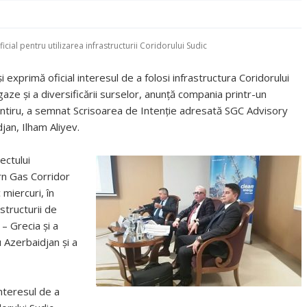
icial pentru utilizarea infrastructurii Coridorului Sudic
exprimă oficial interesul de a folosi infrastructura Coridorului
gaze şi a diversificării surselor, anunță compania printr-un
intiru, a semnat Scrisoarea de Intenţie adresată SGC Advisory
jan, Ilham Aliyev.
ectului
ern Gas Corridor
 miercuri, în
astructurii de
 – Grecia şi a
u Azerbaidjan şi a
nteresul de a