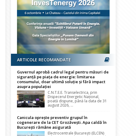
ARTICOLE RECOMANDATE
Guvernul aprobă cadrul legal pentru măsuri de
siguranță pe piața de energie: limitarea
consumului, doar ultimă soluție și fără impact
asupra populației
C.N.T.E.E. Transelectrica, prin
Dispecerul Energetic Național,
poată dispune, până la data de 31
august 2026, ...
Canicula oprește preventiv grupul în
cogenerare de la CET Grozăvești. Apa caldă în
București rămâne asigurată
Electrocentrale București (ELCEN)