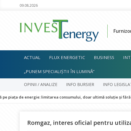
09.08.2026
Furnizo
ACTUAL
FLUX ENERGETIC
BUSINESS
INT
„PUNEM SPECIALIȘTII ÎN LUMINĂ”
OPINII / ANALIZE
INFO BURSIER
INFO LEGISLA
e energie: limitarea consumului, doar ultimă soluție și fără impact as
Romgaz, interes oficial pentru utiliz