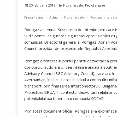
Publicat
Categorii
20 februarie 2019
Flux energetic
,
Petrol si gaze
pe
Prima Pagina
Actual
Flux energetic
Romgaz, interes of
Romgaz a semnat Scrisoarea de Intenţie prin care îşi 
Sudic pentru asigurarea siguranţei aprovizionării cu 
comunicat. Directorul general al Romgaz, Adrian Vol
Council, prezidat de preşedintele Republicii Azerbaid
Romgaz a reiterat suportul pentru dezvoltarea proi
Coridorului Sudic a a cincea întâlnire anuală a South
Advisory Council (SGC Advisory Council), care are loc
Azerbaidjan, însă cu luarea în calcul a continuării infr
transport, prin finalizarea Interconectorului Bulgaria
Proiectului BRUA, în contextul dezvoltării relaţiilor c
potenţialului parteneriat cu compania SOCAR.
Prin acest document oficial, Romgaz şi-a exprimat i