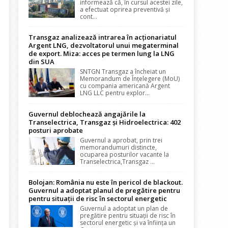
informează că, în cursul acestei zile,
a efectuat oprirea preventivă și
cont...
Transgaz analizează intrarea în acționariatul
Argent LNG, dezvoltatorul unui megaterminal
de export. Miza: acces pe termen lung la LNG
din SUA
SNTGN Transgaz a încheiat un
Memorandum de Înțelegere (MoU)
cu compania americană Argent
LNG LLC pentru explor...
Guvernul deblochează angajările la
Transelectrica, Transgaz și Hidroelectrica: 402
posturi aprobate
Guvernul a aprobat, prin trei
memorandumuri distincte,
ocuparea posturilor vacante la
Transelectrica,Transgaz ...
Bolojan: România nu este în pericol de blackout.
Guvernul a adoptat planul de pregătire pentru
pentru situații de risc în sectorul energetic
Guvernul a adoptat un plan de
pregătire pentru situații de risc în
sectorul energetic și va înființa un