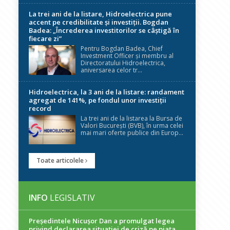
La trei ani de la listare, Hidroelectrica pune
accent pe credibilitate și investiții. Bogdan
Badea: „Încrederea investitorilor se câștigă în
fiecare zi”
Pentru Bogdan Badea, Chief
Investment Officer și membru al
Directoratului Hidroelectrica,
aniversarea celor tr...
Hidroelectrica, la 3 ani de la listare: randament
agregat de 141%, pe fondul unor investiții
record
La trei ani de la listarea la Bursa de
Valori București (BVB), în urma celei
mai mari oferte publice din Europ...
Toate articolele
INFO
LEGISLATIV
Președintele Nicuşor Dan a promulgat legea
privind declararea situaţiei de criză pe piaţa