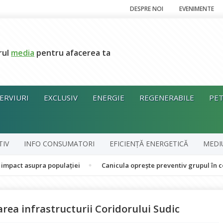
DESPRE NOI
EVENIMENTE
rul
media
pentru afacerea ta
ERVIURI
EXCLUSIV
ENERGIE
REGENERABILE
PET
TIV
INFO CONSUMATORI
EFICIENȚĂ ENERGETICĂ
MEDI
upra populației
Canicula oprește preventiv grupul în cogenerare
area infrastructurii Coridorului Sudic