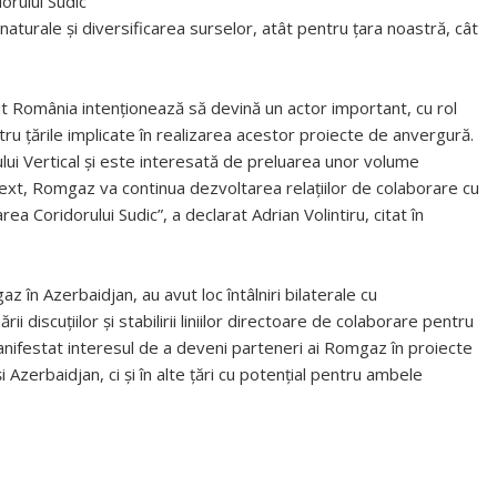
orului Sudic
aturale şi diversificarea surselor, atât pentru ţara noastră, cât
t România intenţionează să devină un actor important, cu rol
ru ţările implicate în realizarea acestor proiecte de anvergură.
lui Vertical şi este interesată de preluarea unor volume
text, Romgaz va continua dezvoltarea relaţiilor de colaborare cu
rea Coridorului Sudic”, a declarat Adrian Volintiru, citat în
z în Azerbaidjan, au avut loc întâlniri bilaterale cu
 discuţiilor şi stabilirii liniilor directoare de colaborare pentru
ifestat interesul de a deveni parteneri ai Romgaz în proiecte
 Azerbaidjan, ci şi în alte ţări cu potenţial pentru ambele