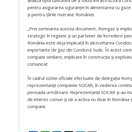
analiza oportunitatea de a folosi infrastructura Corid
pentru asigurarea siguranţei în alimentarea cu gaze n
şi pentru ţările riverane României.
„Prin semnarea acestui document, Romgaz şi implici
strategic în regiune şi un partener de încredere pent
România este deja implicată în dezvoltarea Coridoru
importante de gaz din Coridorul Sudic. În acest con
companii similare, implicate în construcţia şi exploata
comunicat.
În cadrul vizitei oficiale efectuate de delegaţia Romga
reprezentanţii companiei SOCAR, în vederea continuării
perioada următoare. Reprezentanţii SOCAR şi-au man
de interes comun şi de a activa nu doar în România şi
companii.