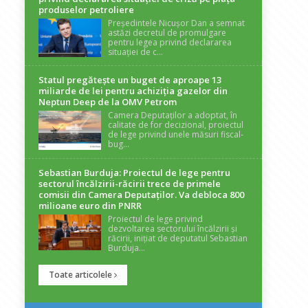
produselor petroliere
Președintele Nicușor Dan a semnat
astăzi decretul de promulgare
pentru legea privind declararea
situației de c...
Statul pregătește un buget de aproape 13
miliarde de lei pentru achiziția gazelor din
Neptun Deep de la OMV Petrom
Camera Deputaților a adoptat, în
calitate de for decizional, proiectul
de lege privind unele măsuri fiscal-
bug...
Sebastian Burduja: Proiectul de lege pentru
sectorul încălzirii-răcirii trece de primele
comisii din Camera Deputaților. Va debloca 800
milioane euro din PNRR
Proiectul de lege privind
dezvoltarea sectorului încălzirii și
răcirii, inițiat de deputatul Sebastian
Burduja...
Toate articolele