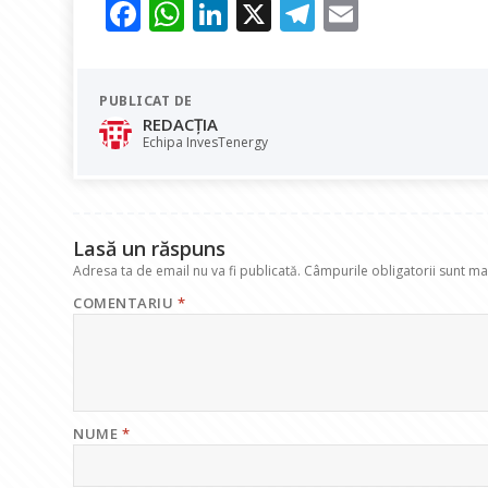
F
W
Li
X
T
E
ac
h
n
el
m
e
at
k
e
ai
PUBLICAT DE
b
s
e
gr
l
REDACȚIA
o
A
dI
a
Echipa InvesTenergy
o
p
n
m
k
p
Lasă un răspuns
Adresa ta de email nu va fi publicată.
Câmpurile obligatorii sunt m
COMENTARIU
*
NUME
*