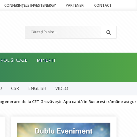
CONFERINȚELE INVESTENERGY
PARTENERI
CONTACT
ROL ȘI GAZE
MINERIT
U
CSR
ENGLISH
VIDEO
 de la CET Grozăvești. Apa caldă în București rămâne asigurată