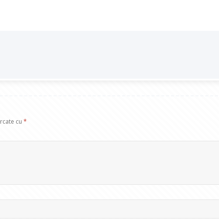
arcate cu
*