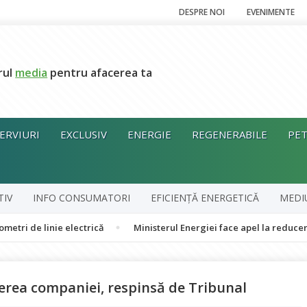
DESPRE NOI
EVENIMENTE
rul
media
pentru afacerea ta
ERVIURI
EXCLUSIV
ENERGIE
REGENERABILE
PET
TIV
INFO CONSUMATORI
EFICIENȚĂ ENERGETICĂ
MEDI
inie electrică
Ministerul Energiei face apel la reducerea volunt
rerea companiei, respinsă de Tribunal