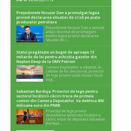
Președintele Nicuşor Dan a promulgat legea
privind declararea situaţiei de criză pe piaţa
produselor petroliere
Președintele Nicușor Dan a semnat
astăzi decretul de promulgare
pentru legea privind declararea
situației de c...
Statul pregătește un buget de aproape 13
miliarde de lei pentru achiziția gazelor din
Neptun Deep de la OMV Petrom
Camera Deputaților a adoptat, în
calitate de for decizional, proiectul
de lege privind unele măsuri fiscal-
bug...
Sebastian Burduja: Proiectul de lege pentru
sectorul încălzirii-răcirii trece de primele
comisii din Camera Deputaților. Va debloca 800
milioane euro din PNRR
Proiectul de lege privind
dezvoltarea sectorului încălzirii și
răcirii, inițiat de deputatul Sebastian
Burduja...