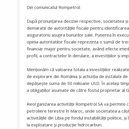
Din comunicatul Rompetrol:
După pronunțarea deciziei respective, societatea și-
demarate de autoritățile fiscale pentru identificarea
asiguratoriu asupra bunurilor sale. Punerea în execut
opinia autoritatilor fiscale reprezinta o sumă de tre
financiar major pentru societate, având efecte imedia
profil, a contractelor în derulare, a investițiilor și imp
Menționăm că valoarea totala a investițiilor realizat
de explorare din România și achiziția de instalatii de
depășește suma de 50 milioane USD. În același timp 
a obligațiilor asumate de către fostul proprietar al 
Reorganizarea activității Rompetrol SA va permite co
petroliere terestre în Maroc, unde societatea a câșt
activitățile din Libia pe fondul instabilității politic
la exploatare și producție hidrocarburi.