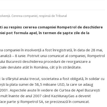
solvență. Cererea companiei, respinsă de Tribunal
eşti au respins cererea comapniei Rompetrol de deschidere
iei pot formula apel, în termen de şapte zile de la
a companiei în insolvență a fost înregistrată, în data de 28 mai,
analiză – 8 iunie. Potrivit unui comunicat al companiei, Rompetrol
alului Bucuresti deschiderea procedurii de reorganizare a
iale derulate atât în România, cât și în străinătate.
 sfârșitul anului trecut, societatea a fost obligată, în solidar cu
ești la plata sumei de 58,5 milioane USD, la care se adaug
.2001. Aspectele avute în vedere de Curtea de Apel București
u mult înainte de anul 2007 când KazMunayGas a devenit
e face parte și Rompetrol SA, se precizează în comunicat.