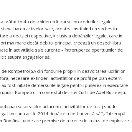
a arătat toata deschiderea în cursul procedurilor legale
 și evaluarea activelor sale, acestea instituind un sechestru
are a deciziei respective, inclusiv a dobânzilor legale, care în
i ori mai mare decât debitul principal, creează un dezechilibru
te în activitățile sale curente – întreruperea operțtiunilor de
licit asupra angajatilor săi.
e de Rompetrol SA din fondurile proprii în dezvoltarea lucrărilor
 foraj necesare extinderii activităților de profil pe plan extern
au fost inițiate demersurile legale pentru punerea în executare
Grupului Rompetrol în contextul deciziei Curții de Apel București.
ntinuarea serviciilor adiacente activităților de foraj sonde
igat un contract în 2014 după ce a fost nevoită să își întrerupă
e, și în România, unde are premise de a trece de la faza de explorare