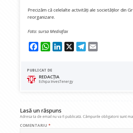
Precizăm că celelalte activități ale societăților din 
reorganizare.
Foto: sursa Mediafax
F
W
Li
X
T
E
ac
h
n
el
m
e
at
k
e
ai
PUBLICAT DE
b
s
e
gr
l
REDACȚIA
o
A
dI
a
Echipa InvesTenergy
o
p
n
m
k
p
Lasă un răspuns
Adresa ta de email nu va fi publicată.
Câmpurile obligatorii sunt m
COMENTARIU
*