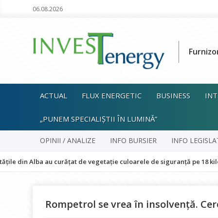
06.08.2026
Furnizo
ACTUAL
FLUX ENERGETIC
BUSINESS
INT
„PUNEM SPECIALIȘTII ÎN LUMINĂ”
OPINII / ANALIZE
INFO BURSIER
INFO LEGISLA
Alba au curățat de vegetație culoarele de siguranță pe 18 kilometri de l
Rompetrol se vrea în insolvență. Ce