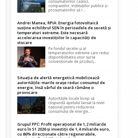
consumatorilor casnici,
companiilor, instituțiilor publice și
prosumatorilor să r...
Andrei Manea, RPIA: Energia fotovoltaică
susține echilibrul SEN în perioadele de secetă și
temperaturi extreme. Este necesară
accelerarea investițiilor în capacități de
stocare
Pe fondul secetei și al
temperaturilor extreme care reduc
disponibilitatea unor surse
convenționale de producț...
Situația de alertă energetică mobilizează
autoritățile: marile orașe reduc consumul de
energie, însă vârful de seară rămâne o
provocare
Autoritățile locale încep să
răspundă apelului lansat la nivel
național pentru reducerea
consumului de energie...
Grupul PPC: Profit operațional de 1,2 miliarde
euro în S1 2026 și investiții de 1,4 miliarde euro,
cu 86% direcționate către regenerabile,