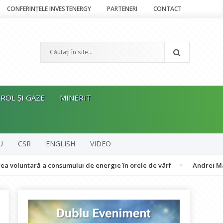
CONFERINȚELE INVESTENERGY
PARTENERI
CONTACT
ROL ȘI GAZE
MINERIT
U
CSR
ENGLISH
VIDEO
ară a consumului de energie în orele de vârf
Andrei Manea, RPIA: 