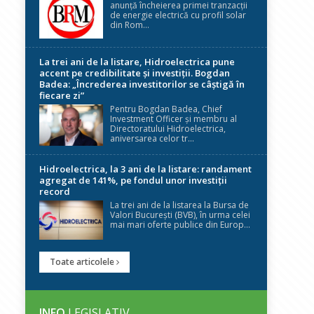
anunță încheierea primei tranzacții
de energie electrică cu profil solar
din Rom...
La trei ani de la listare, Hidroelectrica pune
accent pe credibilitate și investiții. Bogdan
Badea: „Încrederea investitorilor se câștigă în
fiecare zi”
Pentru Bogdan Badea, Chief
Investment Officer și membru al
Directoratului Hidroelectrica,
aniversarea celor tr...
Hidroelectrica, la 3 ani de la listare: randament
agregat de 141%, pe fondul unor investiții
record
La trei ani de la listarea la Bursa de
Valori București (BVB), în urma celei
mai mari oferte publice din Europ...
Toate articolele
INFO
LEGISLATIV