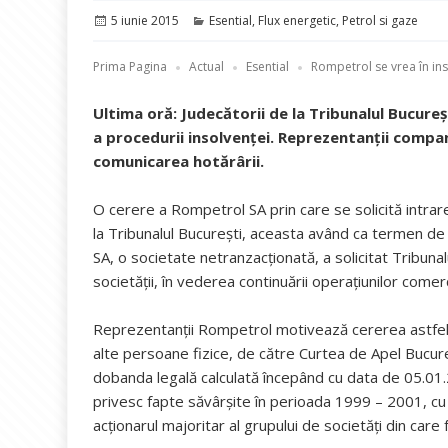
Publicat
Categorii
5 iunie 2015
Esential
,
Flux energetic
,
Petrol si gaze
pe
Prima Pagina
Actual
Esential
Rompetrol se vrea în in
Ultima oră: Judecătorii de la Tribunalul Bucur
a procedurii insolvenţei. Reprezentanţii compan
comunicarea hotărârii.
O cerere a Rompetrol SA prin care se solicită intrare
la Tribunalul Bucureşti, aceasta având ca termen de 
SA, o societate netranzacționată, a solicitat Tribun
societății, în vederea continuării operațiunilor comerc
Reprezentanții Rompetrol motivează cererea astfel: la
alte persoane fizice, de către Curtea de Apel Bucur
dobanda legală calculată începând cu data de 05.01
privesc fapte săvârșite în perioada 1999 – 2001, c
acționarul majoritar al grupului de societăți din car