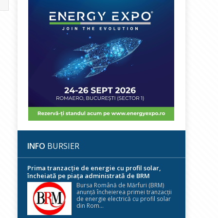
INFO
BURSIER
Prima tranzacție de energie cu profil solar,
încheiată pe piața administrată de BRM
Bursa Română de Mărfuri (BRM)
anunță încheierea primei tranzacții
de energie electrică cu profil solar
din Rom...