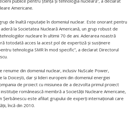
cierii publice pentru știința și tehnologia nucleară”, a declarat
cleare Americane.
up de înaltă reputație în domeniul nuclear. Este onorant pentru
are aderă la Societatea Nucleară Americană, un grup robust de
ehnologiilor nucleare în ultimii 70 de ani. Aderarea noastră
eră totodată acces la acest pol de expertiză și susținere
 pentru tehnologia SMR în mod specific”, a declarat Directorul
scu.
e renume din domeniul nuclear, inclusiv NuScale Power,
 la Doicești, dar și lideri europeni din domeniul energiei
mpania de proiect cu misiunea de a dezvolta primul proiect
ra instituție românească membră a Societății Nucleare Americane,
Șerbănescu este afiliat grupului de experți internaționali care
ții, încă din 2010.