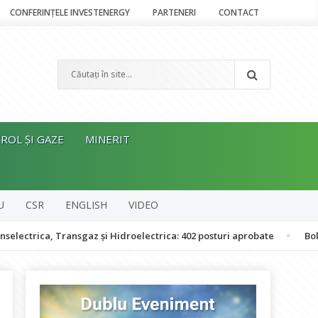
CONFERINȚELE INVESTENERGY
PARTENERI
CONTACT
ROL ȘI GAZE
MINERIT
U
CSR
ENGLISH
VIDEO
Transgaz și Hidroelectrica: 402 posturi aprobate
Bolojan: Români