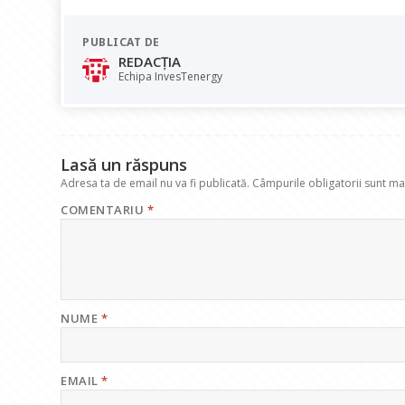
e
at
k
e
ai
PUBLICAT DE
b
s
e
gr
l
REDACȚIA
o
A
dI
a
Echipa InvesTenergy
o
p
n
m
k
p
Lasă un răspuns
Adresa ta de email nu va fi publicată.
Câmpurile obligatorii sunt m
COMENTARIU
*
NUME
*
EMAIL
*