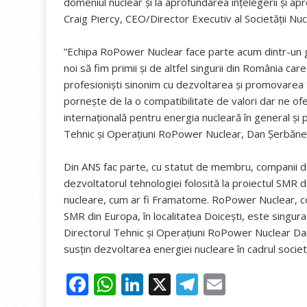
domeniul nuclear și la aprofundarea înțelegerii și apre
Craig Piercy, CEO/Director Executiv al Societății Nu
”Echipa RoPower Nuclear face parte acum dintr-un gr
noi să fim primii și de altfel singurii din România c
profesioniști sinonim cu dezvoltarea și promovarea t
pornește de la o compatibilitate de valori dar ne of
internațională pentru energia nucleară în general și
Tehnic și Operațiuni RoPower Nuclear, Dan Șerbăne
Din ANS fac parte, cu statut de membru, companii d
dezvoltatorul tehnologiei folosită la proiectul SMR de
nucleare, cum ar fi Framatome. RoPower Nuclear, co
SMR din Europa, în localitatea Doicești, este singu
Directorul Tehnic și Operațiuni RoPower Nuclear Dan 
susțin dezvoltarea energiei nucleare în cadrul societă
F
W
Li
X
T
E
ac
h
n
el
m