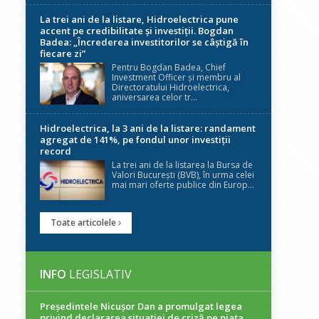
La trei ani de la listare, Hidroelectrica pune
accent pe credibilitate și investiții. Bogdan
Badea: „Încrederea investitorilor se câștigă în
fiecare zi”
Pentru Bogdan Badea, Chief
Investment Officer și membru al
Directoratului Hidroelectrica,
aniversarea celor tr...
Hidroelectrica, la 3 ani de la listare: randament
agregat de 141%, pe fondul unor investiții
record
La trei ani de la listarea la Bursa de
Valori București (BVB), în urma celei
mai mari oferte publice din Europ...
Toate articolele
INFO
LEGISLATIV
Președintele Nicuşor Dan a promulgat legea
privind declararea situaţiei de criză pe piaţa