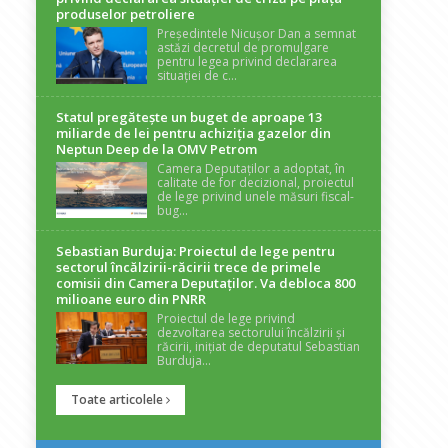
produselor petroliere
Președintele Nicușor Dan a semnat
astăzi decretul de promulgare
pentru legea privind declararea
situației de c...
Statul pregătește un buget de aproape 13
miliarde de lei pentru achiziția gazelor din
Neptun Deep de la OMV Petrom
Camera Deputaților a adoptat, în
calitate de for decizional, proiectul
de lege privind unele măsuri fiscal-
bug...
Sebastian Burduja: Proiectul de lege pentru
sectorul încălzirii-răcirii trece de primele
comisii din Camera Deputaților. Va debloca 800
milioane euro din PNRR
Proiectul de lege privind
dezvoltarea sectorului încălzirii și
răcirii, inițiat de deputatul Sebastian
Burduja...
Toate articolele