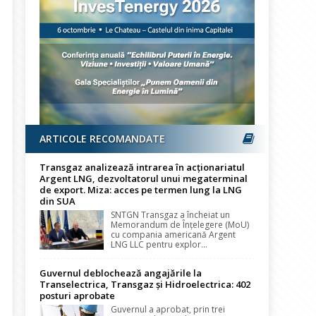
ARTICOLE RECOMANDATE
Transgaz analizează intrarea în acționariatul
Argent LNG, dezvoltatorul unui megaterminal
de export. Miza: acces pe termen lung la LNG
din SUA
SNTGN Transgaz a încheiat un
Memorandum de Înțelegere (MoU)
cu compania americană Argent
LNG LLC pentru explor...
Guvernul deblochează angajările la
Transelectrica, Transgaz și Hidroelectrica: 402
posturi aprobate
Guvernul a aprobat, prin trei