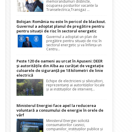
memorandumuri distincte,
ocuparea posturilor vacante la
Transelectrica,Transgaz ...
Bolojan: România nu este în pericol de blackout.
Guvernul a adoptat planul de pregătire pentru
pentru situații de risc în sectorul energetic
Guvernul a adoptat un plan de
pregătire pentru situații de risc în
sectorul energetic și va înființa un
Centru...
Peste 120 de oameni au urcat în Apuseni: DEER
și autoritățile din Alba au curățat de vegetație
culoarele de siguranță pe 18 kilometri de linie
electrică
Echipe de electricieni și silvicultori,
reprezentanți ai autorităților locale
și ai instituțiilor de intervenț...
Ministerul Energiei face apel la reducerea
voluntară a consumului de energie în orele de
vârf
Ministerul Energiei solicită
consumatorilor casnici,
companiilor, instituțiilor publice și