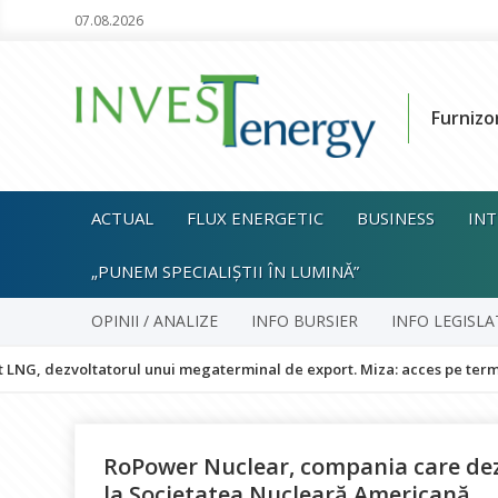
07.08.2026
Furnizo
ACTUAL
FLUX ENERGETIC
BUSINESS
INT
„PUNEM SPECIALIȘTII ÎN LUMINĂ”
OPINII / ANALIZE
INFO BURSIER
INFO LEGISLA
ltatorul unui megaterminal de export. Miza: acces pe termen lung la 
RoPower Nuclear, compania care dezv
la Societatea Nucleară Americană