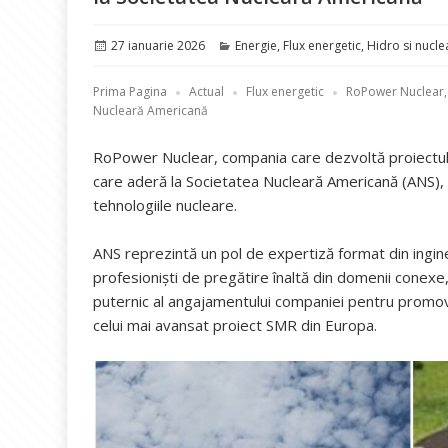
Publicat
Categorii
27 ianuarie 2026
Energie
,
Flux energetic
,
Hidro si nucle
pe
Prima Pagina
Actual
Flux energetic
RoPower Nuclear, 
Nucleară Americană
RoPower Nuclear, compania care dezvoltă proiectul S
care aderă la Societatea Nucleară Americană (ANS), o
tehnologiile nucleare.
ANS reprezintă un pol de expertiză format din inginer
profesioniști de pregătire înaltă din domenii conex
puternic al angajamentului companiei pentru promovar
celui mai avansat proiect SMR din Europa.