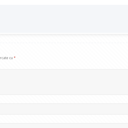
arcate cu
*