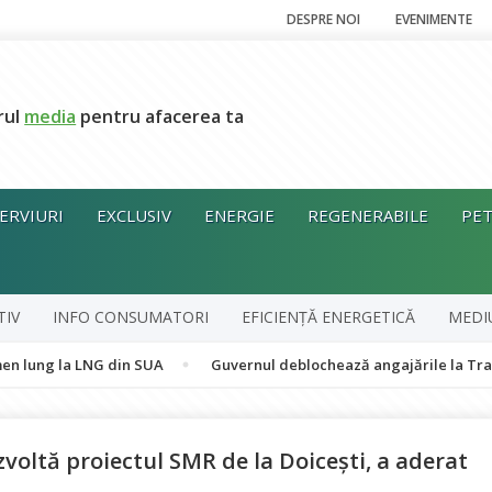
DESPRE NOI
EVENIMENTE
rul
media
pentru afacerea ta
ERVIURI
EXCLUSIV
ENERGIE
REGENERABILE
PET
TIV
INFO CONSUMATORI
EFICIENȚĂ ENERGETICĂ
MEDI
LNG din SUA
Guvernul deblochează angajările la Transelectrica, 
oltă proiectul SMR de la Doicești, a aderat