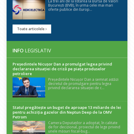
La trei ani de la listarea la Bursa de Valori
București (BVB), în urma celei mai mari
oferte publice din Europ...
Toate articolele
INFO
LEGISLATIV
Președintele Nicuşor Dan a promulgat legea privind
declararea situaţiei de criză pe piaţa produselor
petroliere
Președintele Nicușor Dan a semnat astăzi
decretul de promulgare pentru legea
privind declararea situației de c...
Statul pregătește un buget de aproape 13 miliarde de lei
pentru achiziția gazelor din Neptun Deep de la OMV
Petrom
Camera Deputaților a adoptat, în calitate
de for decizional, proiectul de lege privind
unele măsuri fiscal-bug...