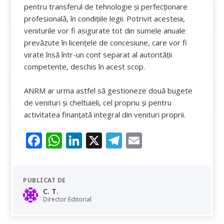
pentru transferul de tehnologie şi perfecţionare
profesională, în condiţiile legii. Potrivit acesteia,
veniturile vor fi asigurate tot din sumele anuale
prevăzute în licenţele de concesiune, care vor fi
virate însă într-un cont separat al autorităţii
competente, deschis în acest scop.
ANRM ar urma astfel să gestioneze două bugete
de venituri și cheltuieli, cel propriu și pentru
activitatea finanţată integral din venituri proprii.
F
W
Li
X
T
E
ac
h
n
el
m
e
at
k
e
ai
PUBLICAT DE
b
s
e
gr
l
C. T.
o
A
dI
a
Director Editorial
o
p
n
m