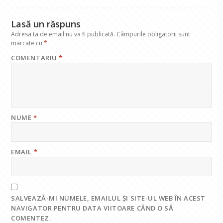
k
p
Lasă un răspuns
Adresa ta de email nu va fi publicată.
Câmpurile obligatorii sunt
marcate cu
*
COMENTARIU
*
NUME
*
EMAIL
*
SALVEAZĂ-MI NUMELE, EMAILUL ȘI SITE-UL WEB ÎN ACEST
NAVIGATOR PENTRU DATA VIITOARE CÂND O SĂ
COMENTEZ.