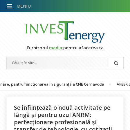
MENIU
Furnizorul
media
pentru afacerea ta
 pentru funcționarea în siguranță a CNE Cernavodă
AFEER cere ANR
Se înființează o nouă activitate pe
lângă și pentru uzul ANRM:
perfecționare profesională și
transfer de tehnologie, cu cotizații