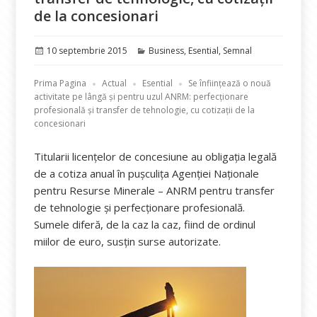
de la concesionari
Publicat
Categorii
10 septembrie 2015
Business
,
Esential
,
Semnal
pe
Prima Pagina
Actual
Esential
Se înființează o nouă
activitate pe lângă și pentru uzul ANRM: perfecționare
profesională și transfer de tehnologie, cu cotizații de la
concesionari
Titularii licențelor de concesiune au obligația legală
de a cotiza anual în pușculița Agenției Naționale
pentru Resurse Minerale – ANRM pentru transfer
de tehnologie și perfecționare profesională.
Sumele diferă, de la caz la caz, fiind de ordinul
miilor de euro, susțin surse autorizate.