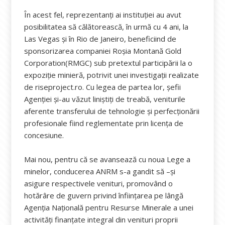
În acest fel, reprezentanți ai instituției au avut
posibilitatea să călătorească, în urmă cu 4 ani, la
Las Vegas și în Rio de Janeiro, beneficiind de
sponsorizarea companiei Roșia Montană Gold
Corporation(RMGC) sub pretextul participării la o
expoziție minieră, potrivit unei investigații realizate
de riseproject.ro. Cu legea de partea lor, șefii
Agenției și-au văzut liniștiți de treabă, veniturile
aferente transferului de tehnologie și perfecționării
profesionale fiind reglementate prin licența de
concesiune.
Mai nou, pentru că se avansează cu noua Lege a
minelor, conducerea ANRM s-a gandit să –și
asigure respectivele venituri, promovând o
hotărâre de guvern privind înfiinţarea pe lângă
Agenţia Naţională pentru Resurse Minerale a unei
activităţi finanţate integral din venituri proprii