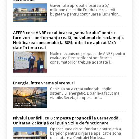
Guvernul a aprobat alocarea a 5,1
milioane de lei din Fondul de rezervă
bugetară pentru continuarea lucrărilor...
AFEER cere ANRE recalibrarea „semaforului” pentru
furnizori – performanța reală, nu volumul de reclamații.
Notificarea consumului la 80%, dificil de aplicat fără
date în timp real
Noile mecanisme propuse de ANRE pentru
evaluarea furnizorilor și notificarea
consumatorilor trebuie adaptate l...
Energia, între vreme și vremuri
Canicula nu a creat vulnerabilitățile
sistemului energetic. Doar le-a făcut mai
vizibile. Seceta, temperaturil...
Nivelul Dunării, cu 8 cm peste prognoză la Cernavodă.
Unitatea 2 câștigă cel puțin 9 zile de funcționare
Operațiunea de scufundare controlată a
barjelor pentru dirijarea apei către zona
de captare a Centralei Nuclea...