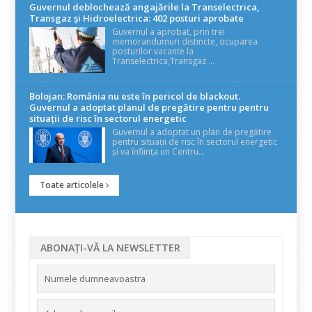
Guvernul deblochează angajările la Transelectrica,
Transgaz și Hidroelectrica: 402 posturi aprobate
Guvernul a aprobat, prin trei
memorandumuri distincte, ocuparea
posturilor vacante la
Transelectrica,Transgaz ...
Bolojan: România nu este în pericol de blackout.
Guvernul a adoptat planul de pregătire pentru pentru
situații de risc în sectorul energetic
Guvernul a adoptat un plan de pregătire
pentru situații de risc în sectorul energetic
și va înființa un Centru...
Toate articolele
ABONAȚI-VĂ LA NEWSLETTER