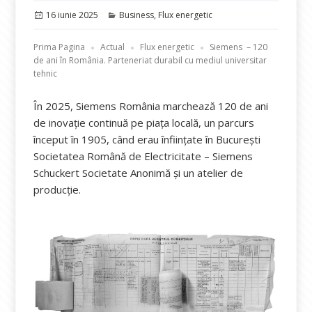
Publicat
Categorii
16 iunie 2025
Business
,
Flux energetic
pe
Prima Pagina
Actual
Flux energetic
Siemens – 120
de ani în România. Parteneriat durabil cu mediul universitar
tehnic
În 2025, Siemens România marchează 120 de ani
de inovație continuă pe piața locală, un parcurs
început în 1905, când erau înființate în București
Societatea Română de Electricitate – Siemens
Schuckert Societate Anonimă și un atelier de
producție.