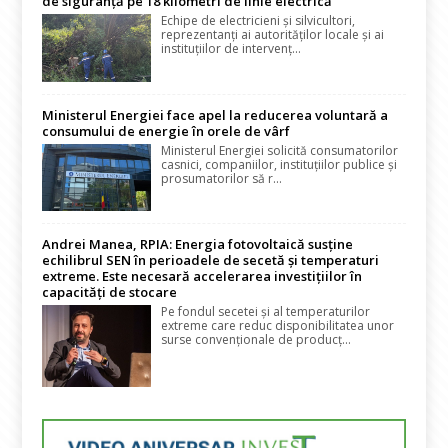
de siguranță pe 18 kilometri de linie electrică
Echipe de electricieni și silvicultori,
reprezentanți ai autorităților locale și ai
instituțiilor de intervenț...
Ministerul Energiei face apel la reducerea voluntară a
consumului de energie în orele de vârf
Ministerul Energiei solicită consumatorilor
casnici, companiilor, instituțiilor publice și
prosumatorilor să r...
Andrei Manea, RPIA: Energia fotovoltaică susține
echilibrul SEN în perioadele de secetă și temperaturi
extreme. Este necesară accelerarea investițiilor în
capacități de stocare
Pe fondul secetei și al temperaturilor
extreme care reduc disponibilitatea unor
surse convenționale de producț...