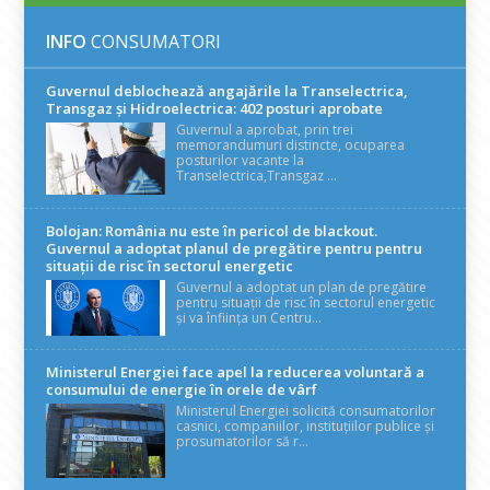
INFO
CONSUMATORI
Guvernul deblochează angajările la Transelectrica,
Transgaz și Hidroelectrica: 402 posturi aprobate
Guvernul a aprobat, prin trei
memorandumuri distincte, ocuparea
posturilor vacante la
Transelectrica,Transgaz ...
Bolojan: România nu este în pericol de blackout.
Guvernul a adoptat planul de pregătire pentru pentru
situații de risc în sectorul energetic
Guvernul a adoptat un plan de pregătire
pentru situații de risc în sectorul energetic
și va înființa un Centru...
Ministerul Energiei face apel la reducerea voluntară a
consumului de energie în orele de vârf
Ministerul Energiei solicită consumatorilor
casnici, companiilor, instituțiilor publice și
prosumatorilor să r...