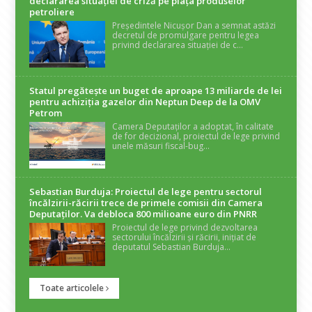
declararea situaţiei de criză pe piaţa produselor
petroliere
Președintele Nicușor Dan a semnat astăzi
decretul de promulgare pentru legea
privind declararea situației de c...
Statul pregătește un buget de aproape 13 miliarde de lei
pentru achiziția gazelor din Neptun Deep de la OMV
Petrom
Camera Deputaților a adoptat, în calitate
de for decizional, proiectul de lege privind
unele măsuri fiscal-bug...
Sebastian Burduja: Proiectul de lege pentru sectorul
încălzirii-răcirii trece de primele comisii din Camera
Deputaților. Va debloca 800 milioane euro din PNRR
Proiectul de lege privind dezvoltarea
sectorului încălzirii și răcirii, inițiat de
deputatul Sebastian Burduja...
Toate articolele