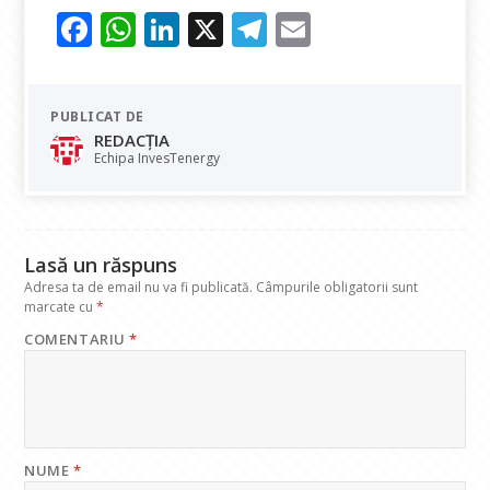
F
W
Li
X
T
E
ac
h
n
el
m
e
at
k
e
ai
PUBLICAT DE
b
s
e
gr
l
REDACȚIA
o
A
dI
a
Echipa InvesTenergy
o
p
n
m
k
p
Lasă un răspuns
Adresa ta de email nu va fi publicată.
Câmpurile obligatorii sunt
marcate cu
*
COMENTARIU
*
NUME
*