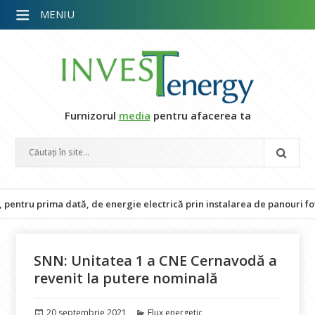
MENIU
Furnizorul
media
pentru afacerea ta
tru prima dată, de energie electrică prin instalarea de panouri fotovol
SNN: Unitatea 1 a CNE Cernavodă a
revenit la putere nominală
Publicat
Categorii
20 septembrie 2021
Flux energetic