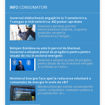
INFO
CONSUMATORI
Guvernul deblochează angajările la Transelectrica,
Transgaz și Hidroelectrica: 402 posturi aprobate
Guvernul a aprobat, prin trei
memorandumuri distincte, ocuparea
posturilor vacante la
Transelectrica,Transgaz ...
Bolojan: România nu este în pericol de blackout.
Guvernul a adoptat planul de pregătire pentru pentru
situații de risc în sectorul energetic
Guvernul a adoptat un plan de pregătire
pentru situații de risc în sectorul energetic
și va înființa un Centru...
Ministerul Energiei face apel la reducerea voluntară a
consumului de energie în orele de vârf
Ministerul Energiei solicită consumatorilor
casnici, companiilor, instituțiilor publice și
prosumatorilor să r...