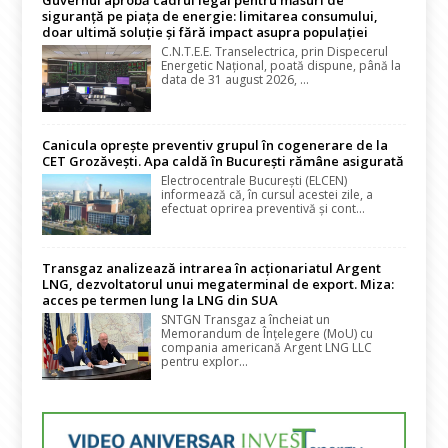
siguranță pe piața de energie: limitarea consumului,
doar ultimă soluție și fără impact asupra populației
C.N.T.E.E. Transelectrica, prin Dispecerul
Energetic Național, poată dispune, până la
data de 31 august 2026, ...
Canicula oprește preventiv grupul în cogenerare de la
CET Grozăvești. Apa caldă în București rămâne asigurată
Electrocentrale București (ELCEN)
informează că, în cursul acestei zile, a
efectuat oprirea preventivă și cont...
Transgaz analizează intrarea în acționariatul Argent
LNG, dezvoltatorul unui megaterminal de export. Miza:
acces pe termen lung la LNG din SUA
SNTGN Transgaz a încheiat un
Memorandum de Înțelegere (MoU) cu
compania americană Argent LNG LLC
pentru explor...