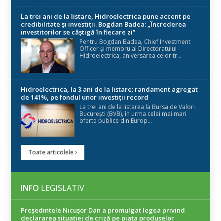
La trei ani de la listare, Hidroelectrica pune accent pe
credibilitate și investiții. Bogdan Badea: „Încrederea
investitorilor se câștigă în fiecare zi”
Pentru Bogdan Badea, Chief Investment
Officer și membru al Directoratului
Hidroelectrica, aniversarea celor tr...
Hidroelectrica, la 3 ani de la listare: randament agregat
de 141%, pe fondul unor investiții record
La trei ani de la listarea la Bursa de Valori
București (BVB), în urma celei mai mari
oferte publice din Europ...
Toate articolele
INFO
LEGISLATIV
Președintele Nicuşor Dan a promulgat legea privind
declararea situaţiei de criză pe piaţa produselor