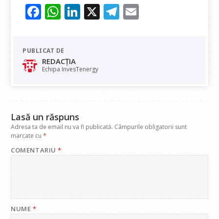
F
W
Li
X
T
E
ac
h
n
el
m
e
at
k
e
ai
PUBLICAT DE
b
s
e
gr
l
REDACȚIA
o
A
dI
a
Echipa InvesTenergy
o
p
n
m
k
p
Lasă un răspuns
Adresa ta de email nu va fi publicată.
Câmpurile obligatorii sunt
marcate cu
*
COMENTARIU
*
NUME
*