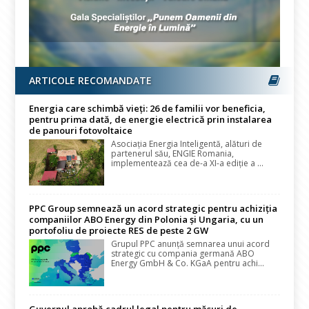
ARTICOLE RECOMANDATE
Energia care schimbă vieți: 26 de familii vor beneficia,
pentru prima dată, de energie electrică prin instalarea
de panouri fotovoltaice
Asociația Energia Inteligentă, alături de
partenerul său, ENGIE Romania,
implementează cea de-a XI-a ediție a ...
PPC Group semnează un acord strategic pentru achiziția
companiilor ABO Energy din Polonia și Ungaria, cu un
portofoliu de proiecte RES de peste 2 GW
Grupul PPC anunță semnarea unui acord
strategic cu compania germană ABO
Energy GmbH & Co. KGaA pentru achi...
Guvernul aprobă cadrul legal pentru măsuri de