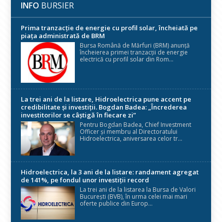
INFO
BURSIER
Prima tranzacție de energie cu profil solar, încheiată pe
piața administrată de BRM
Bursa Română de Mărfuri (BRM) anunță
încheierea primei tranzacții de energie
electrică cu profil solar din Rom...
La trei ani de la listare, Hidroelectrica pune accent pe
credibilitate și investiții. Bogdan Badea: „Încrederea
investitorilor se câștigă în fiecare zi”
Pentru Bogdan Badea, Chief Investment
Officer și membru al Directoratului
Hidroelectrica, aniversarea celor tr...
Hidroelectrica, la 3 ani de la listare: randament agregat
de 141%, pe fondul unor investiții record
La trei ani de la listarea la Bursa de Valori
București (BVB), în urma celei mai mari
oferte publice din Europ...