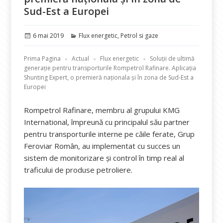
Sud-Est a Europei
Publicat
Categorii
6 mai 2019
Flux energetic
,
Petrol si gaze
pe
Prima Pagina
Actual
Flux energetic
Soluții de ultimă
generație pentru transporturile Rompetrol Rafinare. Aplicația
Shunting Expert, o premieră naționala și în zona de Sud-Est a
Europei
Rompetrol Rafinare, membru al grupului KMG
International, împreună cu principalul său partner
pentru transporturile interne pe căile ferate, Grup
Feroviar Român, au implementat cu succes un
sistem de monitorizare și control în timp real al
traficului de produse petroliere.