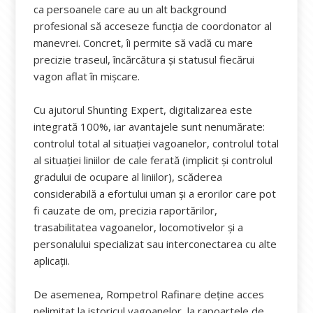
ca persoanele care au un alt background
profesional să acceseze funcția de coordonator al
manevrei. Concret, îi permite să vadă cu mare
precizie traseul, încărcătura și statusul fiecărui
vagon aflat în mișcare.
Cu ajutorul Shunting Expert, digitalizarea este
integrată 100%, iar avantajele sunt nenumărate:
controlul total al situației vagoanelor, controlul total
al situației liniilor de cale ferată (implicit și controlul
gradului de ocupare al liniilor), scăderea
considerabilă a efortului uman și a erorilor care pot
fi cauzate de om, precizia raportărilor,
trasabilitatea vagoanelor, locomotivelor și a
personalului specializat sau interconectarea cu alte
aplicații.
De asemenea, Rompetrol Rafinare deține acces
nelimitat la istoricul vagoanelor, la rapoartele de