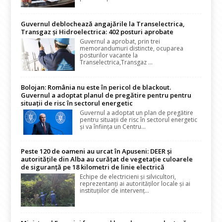
Guvernul deblochează angajările la Transelectrica,
Transgaz și Hidroelectrica: 402 posturi aprobate
Guvernul a aprobat, prin trei
memorandumuri distincte, ocuparea
posturilor vacante la
Transelectrica,Transgaz ...
Bolojan: România nu este în pericol de blackout.
Guvernul a adoptat planul de pregătire pentru pentru
situații de risc în sectorul energetic
Guvernul a adoptat un plan de pregătire
pentru situații de risc în sectorul energetic
și va înființa un Centru...
Peste 120 de oameni au urcat în Apuseni: DEER și
autoritățile din Alba au curățat de vegetație culoarele
de siguranță pe 18 kilometri de linie electrică
Echipe de electricieni și silvicultori,
reprezentanți ai autorităților locale și ai
instituțiilor de intervenț...