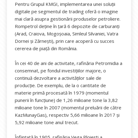
Pentru Grupul KMGI, implementarea unei soluții
digitale pe segmentul de trading oferă o imagine
mai clară asupra gestionării produselor petroliere.
Rompetrol deține în țară 6 depozite de carburanți
(Arad, Craiova, Mogoșoaia, Simleul Silvaniei, Vatra
Dornei și Zărnești), prin care acoperă cu succes
cererea de piață din România.
În cei 40 de ani de activitate, rafinăria Petromidia a
consemnat, pe fondul investițiilor majore, o
continuă dezvoltare a activităților sale de
producție. De exemplu, de la o cantitate de
materie primă procesată în 1979 (momentul
punerii în funcțiune) de 1,26 milioane tone la 3,82
milioane tone în 2007 (momentul preluării de către
KazMunayGas), respectiv 5,66 milioane în 2017 și
5,92 milioane tone anul trecut.
Înființată în 1905, rafinăria Vega Ploiești a