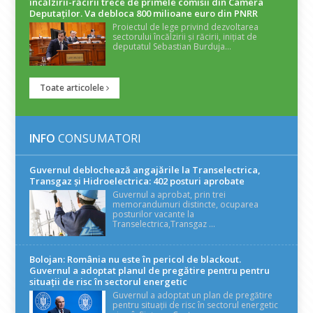
încălzirii-răcirii trece de primele comisii din Camera
Deputaților. Va debloca 800 milioane euro din PNRR
Proiectul de lege privind dezvoltarea
sectorului încălzirii și răcirii, inițiat de
deputatul Sebastian Burduja...
Toate articolele
INFO
CONSUMATORI
Guvernul deblochează angajările la Transelectrica,
Transgaz și Hidroelectrica: 402 posturi aprobate
Guvernul a aprobat, prin trei
memorandumuri distincte, ocuparea
posturilor vacante la
Transelectrica,Transgaz ...
Bolojan: România nu este în pericol de blackout.
Guvernul a adoptat planul de pregătire pentru pentru
situații de risc în sectorul energetic
Guvernul a adoptat un plan de pregătire
pentru situații de risc în sectorul energetic