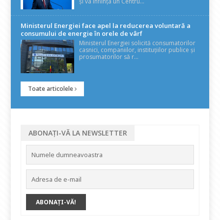
și va înființa un Centru...
Ministerul Energiei face apel la reducerea voluntară a
consumului de energie în orele de vârf
Ministerul Energiei solicită consumatorilor
casnici, companiilor, instituțiilor publice și
prosumatorilor să r...
Toate articolele
ABONAȚI-VĂ LA NEWSLETTER