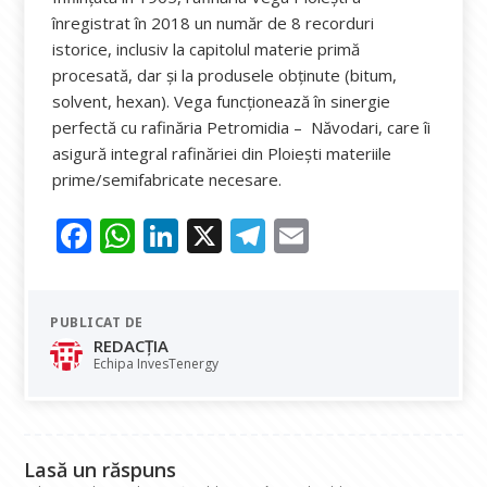
înregistrat în 2018 un număr de 8 recorduri
istorice, inclusiv la capitolul materie primă
procesată, dar și la produsele obținute (bitum,
solvent, hexan). Vega funcționează în sinergie
perfectă cu rafinăria Petromidia – Năvodari, care îi
asigură integral rafinăriei din Ploiești materiile
prime/semifabricate necesare.
F
W
Li
X
T
E
ac
h
n
el
m
e
at
k
e
ai
PUBLICAT DE
b
s
e
gr
l
REDACȚIA
o
A
dI
a
Echipa InvesTenergy
o
p
n
m
k
p
Lasă un răspuns