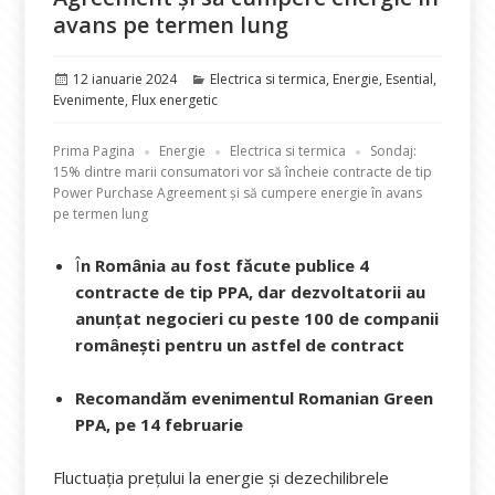
avans pe termen lung
Publicat
Categorii
12 ianuarie 2024
Electrica si termica
,
Energie
,
Esential
,
pe
Evenimente
,
Flux energetic
Prima Pagina
Energie
Electrica si termica
Sondaj:
15% dintre marii consumatori vor să încheie contracte de tip
Power Purchase Agreement și să cumpere energie în avans
pe termen lung
Î
n România au fost făcute publice 4
contracte de tip PPA, dar dezvoltatorii au
anunțat negocieri cu peste 100 de companii
românești pentru un astfel de contract
Recomandăm evenimentul Romanian Green
PPA, pe 14 februarie
Fluctuația prețului la energie și dezechilibrele