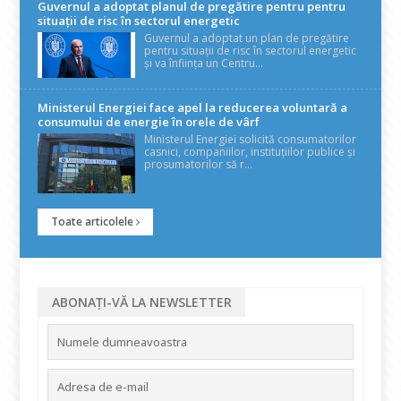
Guvernul a adoptat planul de pregătire pentru pentru
situații de risc în sectorul energetic
Guvernul a adoptat un plan de pregătire
pentru situații de risc în sectorul energetic
și va înființa un Centru...
Ministerul Energiei face apel la reducerea voluntară a
consumului de energie în orele de vârf
Ministerul Energiei solicită consumatorilor
casnici, companiilor, instituțiilor publice și
prosumatorilor să r...
Toate articolele
ABONAȚI-VĂ LA NEWSLETTER