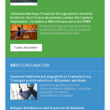
Sebastian Burduja: Proiectul de lege pentru sectorul
încălzirii-răcirii trece de primele comisii din Camera
Deputaților. Va debloca 800 milioane euro din PNRR
Proiectul de lege privind dezvoltarea
sectorului încălzirii și răcirii, inițiat de
deputatul Sebastian Burduja...
Toate articolele
INFO
CONSUMATORI
Guvernul deblochează angajările la Transelectrica,
Transgaz și Hidroelectrica: 402 posturi aprobate
Guvernul a aprobat, prin trei
memorandumuri distincte, ocuparea
posturilor vacante la
Transelectrica,Transgaz ...
Bolojan: România nu este în pericol de blackout.