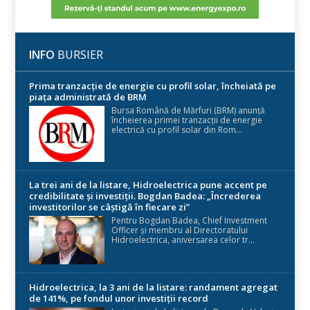
INFO
BURSIER
Prima tranzacție de energie cu profil solar, încheiată pe
piața administrată de BRM
Bursa Română de Mărfuri (BRM) anunță
încheierea primei tranzacții de energie
electrică cu profil solar din Rom...
La trei ani de la listare, Hidroelectrica pune accent pe
credibilitate și investiții. Bogdan Badea: „Încrederea
investitorilor se câștigă în fiecare zi”
Pentru Bogdan Badea, Chief Investment
Officer și membru al Directoratului
Hidroelectrica, aniversarea celor tr...
Hidroelectrica, la 3 ani de la listare: randament agregat
de 141%, pe fondul unor investiții record