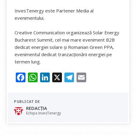
InvesTenergy este Partener Media al
evenimentului.
Creative Communication organizează Solar Energy
Bucharest Summit, cel mai mare eveniment B2B
dedicat energiei solare și Romanian Green PPA,
evenimentul dedicat tranzacționării energiei pe
termen lung.
F
W
Li
X
T
E
ac
h
n
el
m
e
at
k
e
ai
PUBLICAT DE
b
s
e
gr
l
REDACȚIA
o
A
dI
a
Echipa InvesTenergy
o
p
n
m
k
p