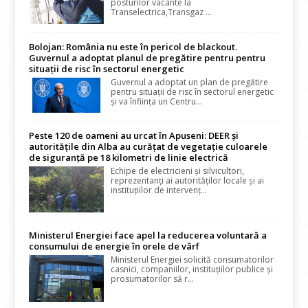
posturilor vacante la
Transelectrica,Transgaz ...
Bolojan: România nu este în pericol de blackout.
Guvernul a adoptat planul de pregătire pentru pentru
situații de risc în sectorul energetic
Guvernul a adoptat un plan de pregătire
pentru situații de risc în sectorul energetic
și va înființa un Centru...
Peste 120 de oameni au urcat în Apuseni: DEER și
autoritățile din Alba au curățat de vegetație culoarele
de siguranță pe 18 kilometri de linie electrică
Echipe de electricieni și silvicultori,
reprezentanți ai autorităților locale și ai
instituțiilor de intervenț...
Ministerul Energiei face apel la reducerea voluntară a
consumului de energie în orele de vârf
Ministerul Energiei solicită consumatorilor
casnici, companiilor, instituțiilor publice și
prosumatorilor să r...