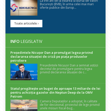
La trei ani de la listarea la Bursa de Valori
București (BVB), în urma celei mai mari
oferte publice din Europ...
Toate articolele
INFO
LEGISLATIV
Președintele Nicuşor Dan a promulgat legea privind
declararea situaţiei de criză pe piaţa produselor
petroliere
Președintele Nicușor Dan a semnat astăzi
decretul de promulgare pentru legea
privind declararea situației de c...
Statul pregătește un buget de aproape 13 miliarde de lei
pentru achiziția gazelor din Neptun Deep de la OMV
Petrom
Camera Deputaților a adoptat, în calitate
de for decizional, proiectul de lege privind
unele măsuri fiscal-bug...