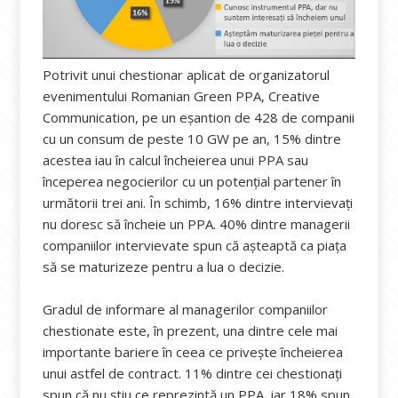
Potrivit unui chestionar aplicat de organizatorul
evenimentului Romanian Green PPA, Creative
Communication, pe un eșantion de 428 de companii
cu un consum de peste 10 GW pe an, 15% dintre
acestea iau în calcul încheierea unui PPA sau
începerea negocierilor cu un potențial partener în
următorii trei ani. În schimb, 16% dintre intervievați
nu doresc să încheie un PPA. 40% dintre managerii
companiilor intervievate spun că așteaptă ca piața
să se maturizeze pentru a lua o decizie.
Gradul de informare al managerilor companiilor
chestionate este, în prezent, una dintre cele mai
importante bariere în ceea ce privește încheierea
unui astfel de contract. 11% dintre cei chestionați
spun că nu știu ce reprezintă un PPA, iar 18% spun