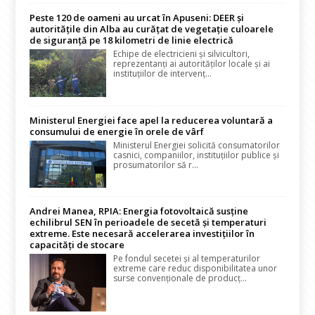
Peste 120 de oameni au urcat în Apuseni: DEER și
autoritățile din Alba au curățat de vegetație culoarele
de siguranță pe 18 kilometri de linie electrică
Echipe de electricieni și silvicultori,
reprezentanți ai autorităților locale și ai
instituțiilor de intervenț...
Ministerul Energiei face apel la reducerea voluntară a
consumului de energie în orele de vârf
Ministerul Energiei solicită consumatorilor
casnici, companiilor, instituțiilor publice și
prosumatorilor să r...
Andrei Manea, RPIA: Energia fotovoltaică susține
echilibrul SEN în perioadele de secetă și temperaturi
extreme. Este necesară accelerarea investițiilor în
capacități de stocare
Pe fondul secetei și al temperaturilor
extreme care reduc disponibilitatea unor
surse convenționale de producț...