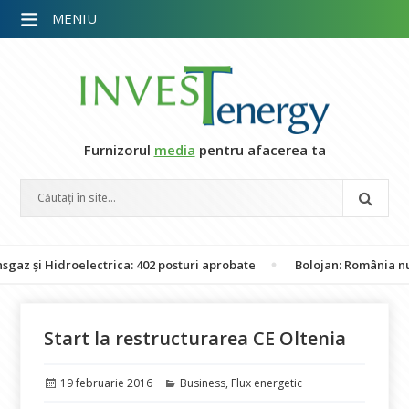
MENIU
Furnizorul
media
pentru afacerea ta
 Hidroelectrica: 402 posturi aprobate
Bolojan: România nu este î
Start la restructurarea CE Oltenia
Publicat
Categorii
19 februarie 2016
Business
,
Flux energetic
pe