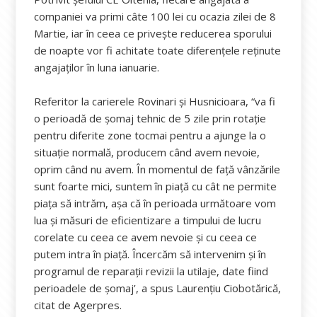
companiei va primi câte 100 lei cu ocazia zilei de 8
Martie, iar în ceea ce priveşte reducerea sporului
de noapte vor fi achitate toate diferenţele reţinute
angajaţilor în luna ianuarie.
Referitor la carierele Rovinari şi Husnicioara, “va fi
o perioadă de şomaj tehnic de 5 zile prin rotaţie
pentru diferite zone tocmai pentru a ajunge la o
situaţie normală, producem când avem nevoie,
oprim când nu avem. În momentul de faţă vânzările
sunt foarte mici, suntem în piaţă cu cât ne permite
piaţa să intrăm, aşa că în perioada următoare vom
lua şi măsuri de eficientizare a timpului de lucru
corelate cu ceea ce avem nevoie şi cu ceea ce
putem intra în piaţă. Încercăm să intervenim şi în
programul de reparaţii revizii la utilaje, date fiind
perioadele de şomaj’, a spus Laurenţiu Ciobotărică,
citat de Agerpres.