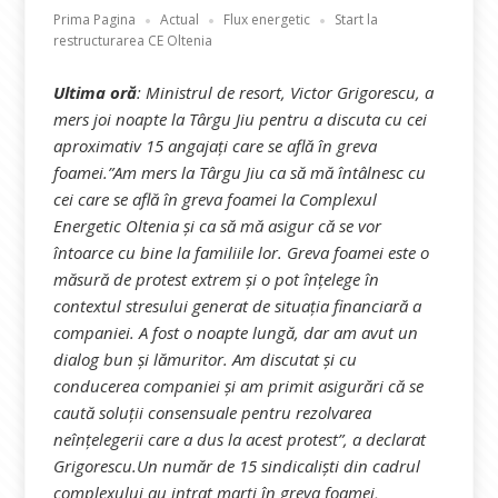
Prima Pagina
Actual
Flux energetic
Start la
restructurarea CE Oltenia
Ultima oră
: Ministrul de resort, Victor Grigorescu, a
mers joi noapte la Târgu Jiu pentru a discuta cu cei
aproximativ 15 angajați care se află în greva
foamei.”Am mers la Târgu Jiu ca să mă întâlnesc cu
cei care se află în greva foamei la Complexul
Energetic Oltenia și ca să mă asigur că se vor
întoarce cu bine la familiile lor. Greva foamei este o
măsură de protest extrem și o pot înțelege în
contextul stresului generat de situația financiară a
companiei. A fost o noapte lungă, dar am avut un
dialog bun și lămuritor. Am discutat și cu
conducerea companiei și am primit asigurări că se
caută soluții consensuale pentru rezolvarea
neînțelegerii care a dus la acest protest”, a declarat
Grigorescu.Un număr de 15 sindicaliști din cadrul
complexului au intrat marți în greva foamei,