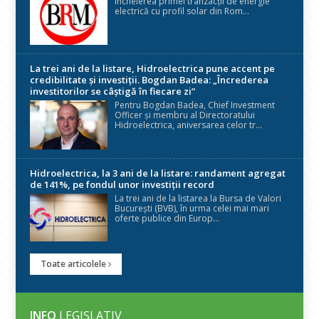
încheierea primei tranzacții de energie
electrică cu profil solar din Rom...
La trei ani de la listare, Hidroelectrica pune accent pe
credibilitate și investiții. Bogdan Badea: „Încrederea
investitorilor se câștigă în fiecare zi”
Pentru Bogdan Badea, Chief Investment
Officer și membru al Directoratului
Hidroelectrica, aniversarea celor tr...
Hidroelectrica, la 3 ani de la listare: randament agregat
de 141%, pe fondul unor investiții record
La trei ani de la listarea la Bursa de Valori
București (BVB), în urma celei mai mari
oferte publice din Europ...
Toate articolele
INFO
LEGISLATIV