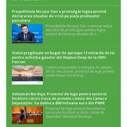
Președintele Nicuşor Dan a promulgat legea privind
declararea situaţiei de criză pe piaţa produselor
petroliere
Președintele Nicușor Dan a semnat astăzi
decretul de promulgare pentru legea
privind declararea situației de c...
Statul pregătește un buget de aproape 13 miliarde de lei
pentru achiziția gazelor din Neptun Deep de la OMV
Petrom
Camera Deputaților a adoptat, în calitate
de for decizional, proiectul de lege privind
unele măsuri fiscal-bug...
Sebastian Burduja: Proiectul de lege pentru sectorul
încălzirii-răcirii trece de primele comisii din Camera
Deputaților. Va debloca 800 milioane euro din PNRR
Proiectul de lege privind dezvoltarea
sectorului încălzirii și răcirii, inițiat de
deputatul Sebastian Burduja...