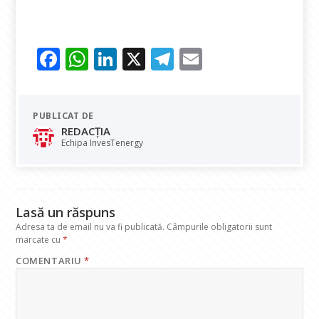
F
W
Li
X
T
E
ac
h
n
el
m
e
at
k
e
ai
PUBLICAT DE
b
s
e
gr
l
REDACȚIA
o
A
dI
a
Echipa InvesTenergy
o
p
n
m
k
p
Lasă un răspuns
Adresa ta de email nu va fi publicată.
Câmpurile obligatorii sunt
marcate cu
*
COMENTARIU
*