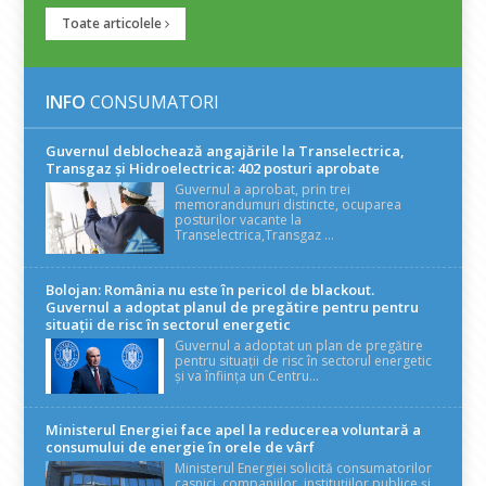
Toate articolele
INFO
CONSUMATORI
Guvernul deblochează angajările la Transelectrica,
Transgaz și Hidroelectrica: 402 posturi aprobate
Guvernul a aprobat, prin trei
memorandumuri distincte, ocuparea
posturilor vacante la
Transelectrica,Transgaz ...
Bolojan: România nu este în pericol de blackout.
Guvernul a adoptat planul de pregătire pentru pentru
situații de risc în sectorul energetic
Guvernul a adoptat un plan de pregătire
pentru situații de risc în sectorul energetic
și va înființa un Centru...
Ministerul Energiei face apel la reducerea voluntară a
consumului de energie în orele de vârf
Ministerul Energiei solicită consumatorilor
casnici, companiilor, instituțiilor publice și