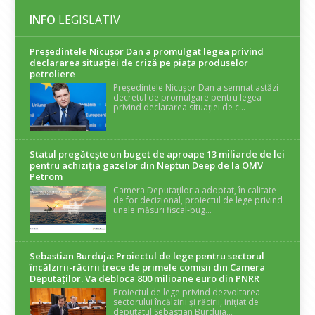
INFO
LEGISLATIV
Președintele Nicuşor Dan a promulgat legea privind
declararea situaţiei de criză pe piaţa produselor
petroliere
Președintele Nicușor Dan a semnat astăzi
decretul de promulgare pentru legea
privind declararea situației de c...
Statul pregătește un buget de aproape 13 miliarde de lei
pentru achiziția gazelor din Neptun Deep de la OMV
Petrom
Camera Deputaților a adoptat, în calitate
de for decizional, proiectul de lege privind
unele măsuri fiscal-bug...
Sebastian Burduja: Proiectul de lege pentru sectorul
încălzirii-răcirii trece de primele comisii din Camera
Deputaților. Va debloca 800 milioane euro din PNRR
Proiectul de lege privind dezvoltarea
sectorului încălzirii și răcirii, inițiat de
deputatul Sebastian Burduja...