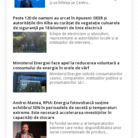
și va înființa un Centru...
Peste 120 de oameni au urcat în Apuseni: DEER și
autoritățile din Alba au curățat de vegetație culoarele
de siguranță pe 18 kilometri de linie electrică
Echipe de electricieni și silvicultori,
reprezentanți ai autorităților locale și ai
instituțiilor de intervenț...
Ministerul Energiei face apel la reducerea voluntară a
consumului de energie în orele de vârf
Ministerul Energiei solicită consumatorilor
casnici, companiilor, instituțiilor publice și
prosumatorilor să r...
Andrei Manea, RPIA: Energia fotovoltaică susține
echilibrul SEN în perioadele de secetă și temperaturi
extreme. Este necesară accelerarea investițiilor în
capacități de stocare
Pe fondul secetei și al temperaturilor
extreme care reduc disponibilitatea unor
surse convenționale de producț...