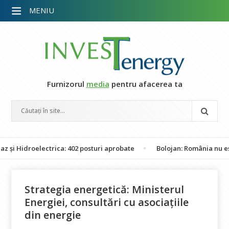
MENIU
Furnizorul
media
pentru afacerea ta
idroelectrica: 402 posturi aprobate
Bolojan: România nu este în 
Strategia energetică: Ministerul
Energiei, consultări cu asociațiile
din energie