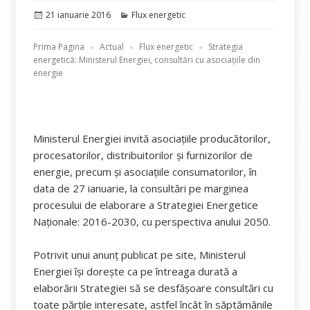
Publicat
Categorii
21 ianuarie 2016
Flux energetic
pe
Prima Pagina
Actual
Flux energetic
Strategia
energetică: Ministerul Energiei, consultări cu asociațiile din
energie
Ministerul Energiei invită asociațiile producătorilor,
procesatorilor, distribuitorilor și furnizorilor de
energie, precum și asociațiile consumatorilor, în
data de 27 ianuarie, la consultări pe marginea
procesului de elaborare a Strategiei Energetice
Naționale: 2016-2030, cu perspectiva anului 2050.
Potrivit unui anunț publicat pe site, Ministerul
Energiei își dorește ca pe întreaga durată a
elaborării Strategiei să se desfășoare consultări cu
toate părțile interesate, astfel încât în săptămânile