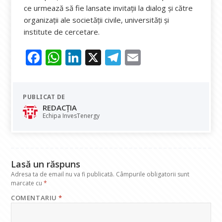
ce urmează să fie lansate invitații la dialog și către
organizații ale societății civile, universități și
institute de cercetare.
F
W
Li
X
T
E
ac
h
n
el
m
e
at
k
e
ai
PUBLICAT DE
b
s
e
gr
l
REDACȚIA
o
A
dI
a
Echipa InvesTenergy
o
p
n
m
k
p
Lasă un răspuns
Adresa ta de email nu va fi publicată.
Câmpurile obligatorii sunt
marcate cu
*
COMENTARIU
*