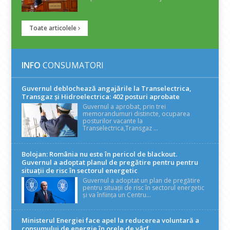
Toate articolele
INFO
CONSUMATORI
Guvernul deblochează angajările la Transelectrica,
Transgaz și Hidroelectrica: 402 posturi aprobate
Guvernul a aprobat, prin trei
memorandumuri distincte, ocuparea
posturilor vacante la
Transelectrica,Transgaz ...
Bolojan: România nu este în pericol de blackout.
Guvernul a adoptat planul de pregătire pentru pentru
situații de risc în sectorul energetic
Guvernul a adoptat un plan de pregătire
pentru situații de risc în sectorul energetic
și va înființa un Centru...
Ministerul Energiei face apel la reducerea voluntară a
consumului de energie în orele de vârf