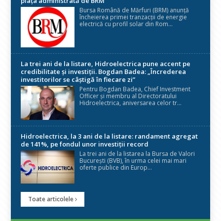
piața administrată de BRM
Bursa Română de Mărfuri (BRM) anunță
încheierea primei tranzacții de energie
electrică cu profil solar din Rom...
La trei ani de la listare, Hidroelectrica pune accent pe
credibilitate și investiții. Bogdan Badea: „Încrederea
investitorilor se câștigă în fiecare zi”
Pentru Bogdan Badea, Chief Investment
Officer și membru al Directoratului
Hidroelectrica, aniversarea celor tr...
Hidroelectrica, la 3 ani de la listare: randament agregat
de 141%, pe fondul unor investiții record
La trei ani de la listarea la Bursa de Valori
București (BVB), în urma celei mai mari
oferte publice din Europ...
Toate articolele