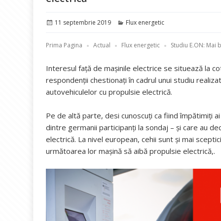
Publicat
Categorii
11 septembrie 2019
Flux energetic
pe
Prima Pagina
Actual
Flux energetic
Studiu E.ON: Mai 
Interesul faţă de maşinile electrice se situează la co
respondenţii chestionaţi în cadrul unui studiu reali
autovehiculelor cu propulsie electrică.
Pe de altă parte, desi cunoscuţi ca fiind împătimiţi 
dintre germanii participanţi la sondaj – şi care au 
electrică. La nivel european, cehii sunt şi mai scepti
următoarea lor maşină să aibă propulsie electrică,.