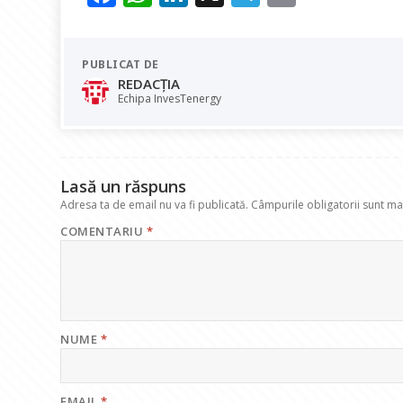
ac
h
n
el
m
e
at
k
e
ai
PUBLICAT DE
b
s
e
gr
l
REDACȚIA
o
A
dI
a
Echipa InvesTenergy
o
p
n
m
k
p
Lasă un răspuns
Adresa ta de email nu va fi publicată.
Câmpurile obligatorii sunt m
COMENTARIU
*
NUME
*
EMAIL
*