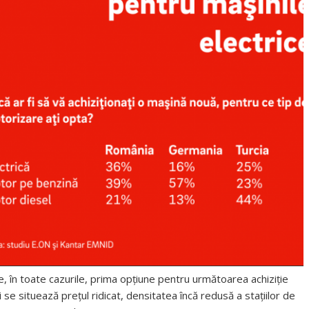
e, în toate cazurile, prima opţiune pentru următoarea achiziţie
 se situează preţul ridicat, densitatea încă redusă a staţiilor de