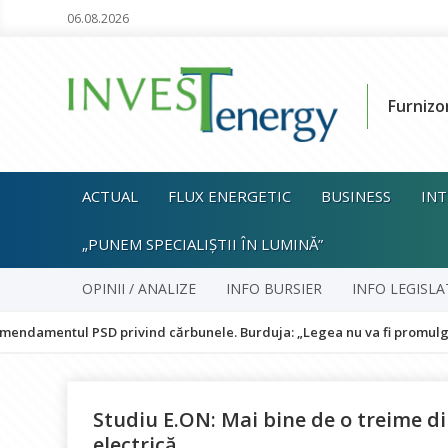
06.08.2026
Furnizo
ACTUAL
FLUX ENERGETIC
BUSINESS
INT
„PUNEM SPECIALIȘTII ÎN LUMINĂ”
OPINII / ANALIZE
INFO BURSIER
INFO LEGISLA
SD privind cărbunele. Burduja: „Legea nu va fi promulgată și pune în
Studiu E.ON: Mai bine de o treime 
electrică