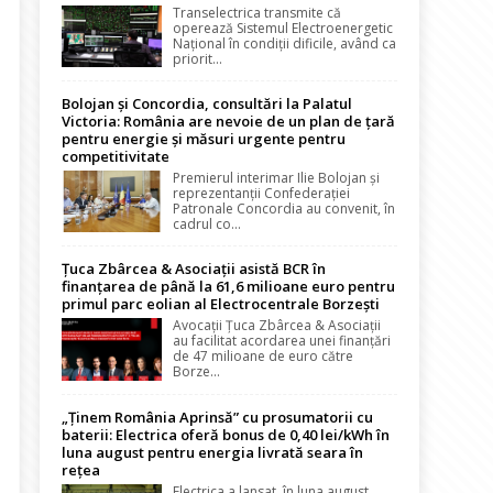
Transelectrica transmite că
operează Sistemul Electroenergetic
Național în condiții dificile, având ca
priorit...
Bolojan și Concordia, consultări la Palatul
Victoria: România are nevoie de un plan de țară
pentru energie și măsuri urgente pentru
competitivitate
Premierul interimar Ilie Bolojan și
reprezentanții Confederației
Patronale Concordia au convenit, în
cadrul co...
Țuca Zbârcea & Asociații asistă BCR în
finanțarea de până la 61,6 milioane euro pentru
primul parc eolian al Electrocentrale Borzești
Avocații Țuca Zbârcea & Asociații
au facilitat acordarea unei finanțări
de 47 milioane de euro către
Borze...
„Ținem România Aprinsă” cu prosumatorii cu
baterii: Electrica oferă bonus de 0,40 lei/kWh în
luna august pentru energia livrată seara în
rețea
Electrica a lansat, în luna august,