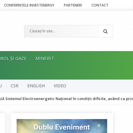
CONFERINȚELE INVESTENERGY
PARTENERI
CONTACT
ROL ȘI GAZE
MINERIT
U
CSR
ENGLISH
VIDEO
lectroenergetic Național în condiții dificile, având ca prioritate menț