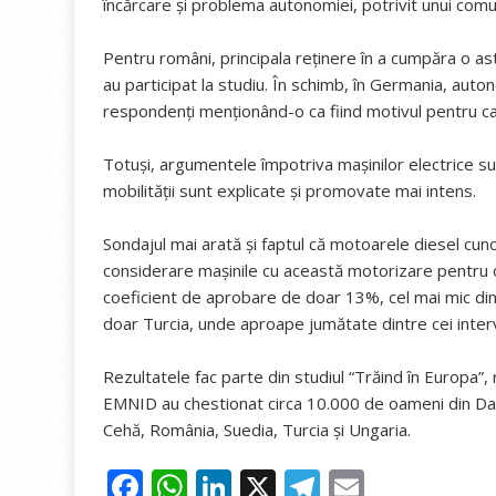
încărcare şi problema autonomiei, potrivit unui com
Pentru români, principala reţinere în a cumpăra o as
au participat la studiu. În schimb, în Germania, auto
respondenţi menţionând-o ca fiind motivul pentru ca
Totuşi, argumentele împotriva maşinilor electrice su
mobilităţii sunt explicate şi promovate mai intens.
Sondajul mai arată şi faptul că motoarele diesel cun
considerare maşinile cu această motorizare pentru o v
coeficient de aprobare de doar 13%, cel mai mic din 
doar Turcia, unde aproape jumătate dintre cei inter
Rezultatele fac parte din studiul “Trăind în Europa”, 
EMNID au chestionat circa 10.000 de oameni din Dan
Cehă, România, Suedia, Turcia și Ungaria.
F
W
Li
X
T
E