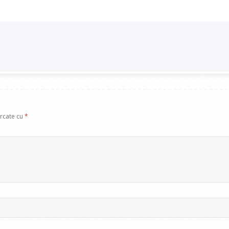
arcate cu
*