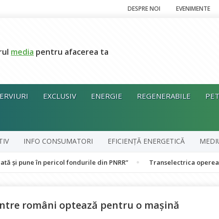
DESPRE NOI
EVENIMENTE
rul
media
pentru afacerea ta
ERVIURI
EXCLUSIV
ENERGIE
REGENERABILE
PET
TIV
INFO CONSUMATORI
EFICIENȚĂ ENERGETICĂ
MEDI
 pericol fondurile din PNRR”
Transelectrica operează Sistemul E
dintre români optează pentru o maşină