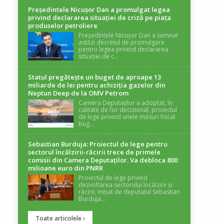
Președintele Nicuşor Dan a promulgat legea
privind declararea situaţiei de criză pe piaţa
produselor petroliere
Președintele Nicușor Dan a semnat
astăzi decretul de promulgare
pentru legea privind declararea
situației de c...
Statul pregătește un buget de aproape 13
miliarde de lei pentru achiziția gazelor din
Neptun Deep de la OMV Petrom
Camera Deputaților a adoptat, în
calitate de for decizional, proiectul
de lege privind unele măsuri fiscal-
bug...
Sebastian Burduja: Proiectul de lege pentru
sectorul încălzirii-răcirii trece de primele
comisii din Camera Deputaților. Va debloca 800
milioane euro din PNRR
Proiectul de lege privind
dezvoltarea sectorului încălzirii și
răcirii, inițiat de deputatul Sebastian
Burduja...
Toate articolele