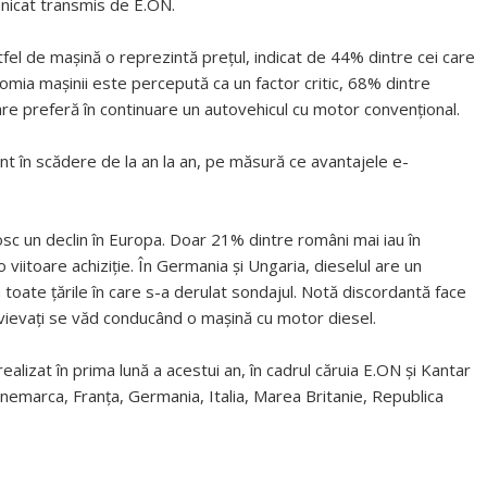
unicat transmis de E.ON.
tfel de maşină o reprezintă preţul, indicat de 44% dintre cei care
nomia maşinii este percepută ca un factor critic, 68% dintre
re preferă în continuare un autovehicul cu motor convenţional.
nt în scădere de la an la an, pe măsură ce avantajele e-
osc un declin în Europa. Doar 21% dintre români mai iau în
iitoare achiziţie. În Germania şi Ungaria, dieselul are un
toate ţările în care s-a derulat sondajul. Notă discordantă face
vievaţi se văd conducând o maşină cu motor diesel.
realizat în prima lună a acestui an, în cadrul căruia E.ON și Kantar
emarca, Franţa, Germania, Italia, Marea Britanie, Republica