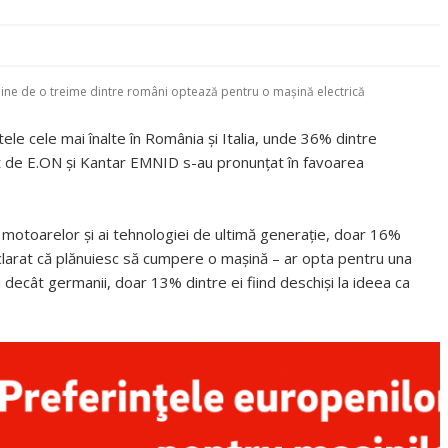
bine de o treime dintre români optează pentru o maşină electrică
tele cele mai înalte în România şi Italia, unde 36% dintre
zat de E.ON şi Kantar EMNID s-au pronunţat în favoarea
ai motoarelor şi ai tehnologiei de ultimă generaţie, doar 16%
declarat că plănuiesc să cumpere o maşină – ar opta pentru una
ci decât germanii, doar 13% dintre ei fiind deschişi la ideea ca