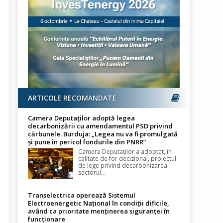
ARTICOLE RECOMANDATE
Camera Deputaților adoptă legea
decarbonizării cu amendamentul PSD privind
cărbunele. Burduja: „Legea nu va fi promulgată
și pune în pericol fondurile din PNRR”
Camera Deputaților a adoptat, în
calitate de for decizional, proiectul
de lege privind decarbonizarea
sectorul...
Transelectrica operează Sistemul
Electroenergetic Național în condiții dificile,
având ca prioritate menținerea siguranței în
funcționare