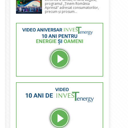
programul „Ținem România
Aprinsă” adresat consumatorilor,
precum și prosum...