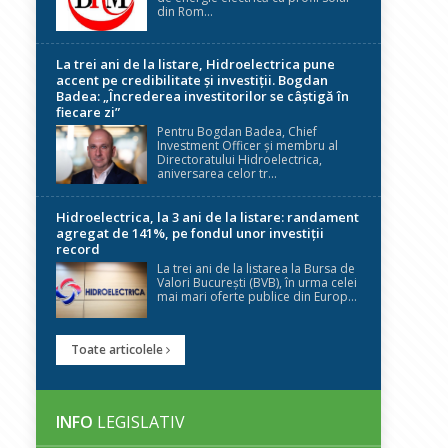
din Rom...
La trei ani de la listare, Hidroelectrica pune
accent pe credibilitate și investiții. Bogdan
Badea: „Încrederea investitorilor se câștigă în
fiecare zi”
Pentru Bogdan Badea, Chief
Investment Officer și membru al
Directoratului Hidroelectrica,
aniversarea celor tr...
Hidroelectrica, la 3 ani de la listare: randament
agregat de 141%, pe fondul unor investiții
record
La trei ani de la listarea la Bursa de
Valori București (BVB), în urma celei
mai mari oferte publice din Europ...
Toate articolele
INFO
LEGISLATIV