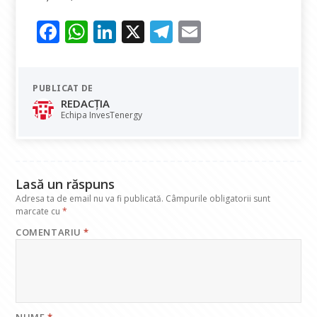
F
W
Li
X
T
E
ac
h
n
el
m
e
at
k
e
ai
PUBLICAT DE
b
s
e
gr
l
REDACȚIA
o
A
dI
a
Echipa InvesTenergy
o
p
n
m
k
p
Lasă un răspuns
Adresa ta de email nu va fi publicată.
Câmpurile obligatorii sunt
marcate cu
*
COMENTARIU
*
NUME
*