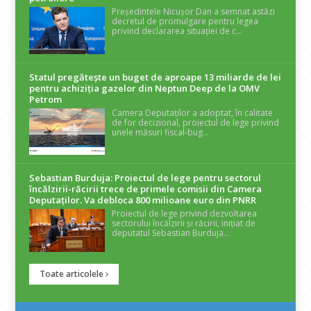
Președintele Nicușor Dan a semnat astăzi
decretul de promulgare pentru legea
privind declararea situației de c...
Statul pregătește un buget de aproape 13 miliarde de lei
pentru achiziția gazelor din Neptun Deep de la OMV
Petrom
Camera Deputaților a adoptat, în calitate
de for decizional, proiectul de lege privind
unele măsuri fiscal-bug...
Sebastian Burduja: Proiectul de lege pentru sectorul
încălzirii-răcirii trece de primele comisii din Camera
Deputaților. Va debloca 800 milioane euro din PNRR
Proiectul de lege privind dezvoltarea
sectorului încălzirii și răcirii, inițiat de
deputatul Sebastian Burduja...
Toate articolele