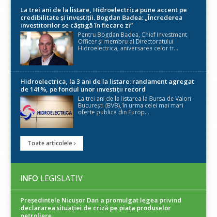
La trei ani de la listare, Hidroelectrica pune accent pe
credibilitate și investiții. Bogdan Badea: „Încrederea
investitorilor se câștigă în fiecare zi”
Pentru Bogdan Badea, Chief Investment
Officer și membru al Directoratului
Hidroelectrica, aniversarea celor tr...
Hidroelectrica, la 3 ani de la listare: randament agregat
de 141%, pe fondul unor investiții record
La trei ani de la listarea la Bursa de Valori
București (BVB), în urma celei mai mari
oferte publice din Europ...
Toate articolele
INFO
LEGISLATIV
Președintele Nicuşor Dan a promulgat legea privind
declararea situaţiei de criză pe piaţa produselor
petroliere