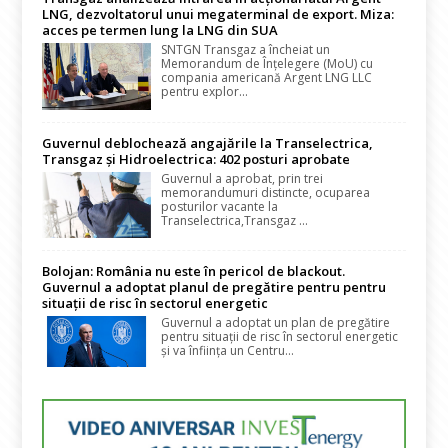
LNG, dezvoltatorul unui megaterminal de export. Miza:
acces pe termen lung la LNG din SUA
SNTGN Transgaz a încheiat un
Memorandum de Înțelegere (MoU) cu
compania americană Argent LNG LLC
pentru explor...
Guvernul deblochează angajările la Transelectrica,
Transgaz și Hidroelectrica: 402 posturi aprobate
Guvernul a aprobat, prin trei
memorandumuri distincte, ocuparea
posturilor vacante la
Transelectrica,Transgaz ...
Bolojan: România nu este în pericol de blackout.
Guvernul a adoptat planul de pregătire pentru pentru
situații de risc în sectorul energetic
Guvernul a adoptat un plan de pregătire
pentru situații de risc în sectorul energetic
și va înființa un Centru...