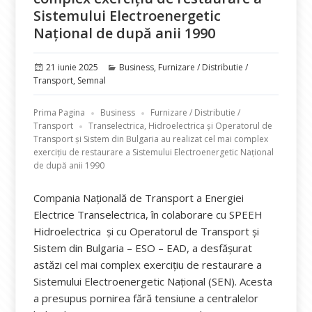
Sistemului Electroenergetic
Național de după anii 1990
Publicat
Categorii
21 iunie 2025
Business
,
Furnizare / Distributie /
pe
Transport
,
Semnal
Prima Pagina
Business
Furnizare / Distributie /
Transport
Transelectrica, Hidroelectrica și Operatorul de
Transport și Sistem din Bulgaria au realizat cel mai complex
exercițiu de restaurare a Sistemului Electroenergetic Național
de după anii 1990
Compania Națională de Transport a Energiei
Electrice Transelectrica, în colaborare cu SPEEH
Hidroelectrica și cu Operatorul de Transport și
Sistem din Bulgaria – ESO – EAD, a desfășurat
astăzi cel mai complex exercițiu de restaurare a
Sistemului Electroenergetic Național (SEN). Acesta
a presupus pornirea fără tensiune a centralelor