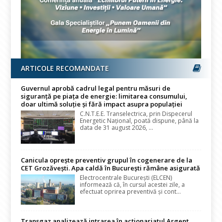
ARTICOLE RECOMANDATE
Guvernul aprobă cadrul legal pentru măsuri de
siguranță pe piața de energie: limitarea consumului,
doar ultimă soluție și fără impact asupra populației
C.N.T.E.E. Transelectrica, prin Dispecerul
Energetic Național, poată dispune, până la
data de 31 august 2026, ...
Canicula oprește preventiv grupul în cogenerare de la
CET Grozăvești. Apa caldă în București rămâne asigurată
Electrocentrale București (ELCEN)
informează că, în cursul acestei zile, a
efectuat oprirea preventivă și cont...
Transgaz analizează intrarea în acționariatul Argent