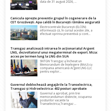
data de 31 august 2026, ...
Canicula oprește preventiv grupul în cogenerare de la
CET Grozăvești. Apa caldă în București rămâne asigurată
Electrocentrale București (ELCEN)
informează că, în cursul acestei zile, a
efectuat oprirea preventivă și cont...
Transgaz analizează intrarea în acționariatul Argent
LNG, dezvoltatorul unui megaterminal de export. Miza:
acces pe termen lung la LNG din SUA
SNTGN Transgaz a încheiat un
Memorandum de Înțelegere (MoU) cu
compania americană Argent LNG LLC
pentru explor...
Guvernul deblochează angajările la Transelectrica,
Transgaz și Hidroelectrica: 402 posturi aprobate
Guvernul a aprobat, prin trei
memorandumuri distincte, ocuparea
posturilor vacante la
Transelectrica,Transgaz ...