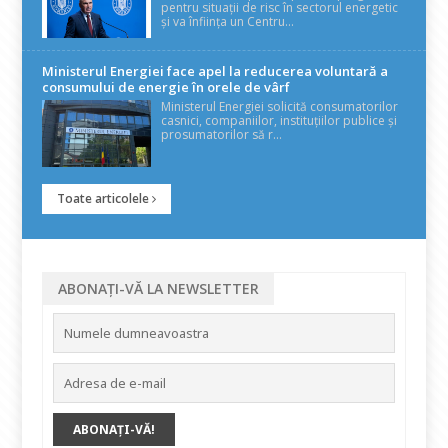
pentru situații de risc în sectorul energetic
și va înființa un Centru...
Ministerul Energiei face apel la reducerea voluntară a
consumului de energie în orele de vârf
Ministerul Energiei solicită consumatorilor
casnici, companiilor, instituțiilor publice și
prosumatorilor să r...
Toate articolele
ABONAȚI-VĂ LA NEWSLETTER