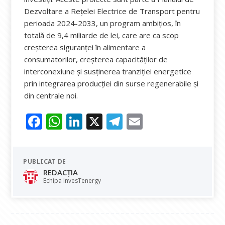
Dezvoltare a Rețelei Electrice de Transport pentru
perioada 2024-2033, un program ambițios, în
totală de 9,4 miliarde de lei, care are ca scop
creșterea siguranței în alimentare a
consumatorilor, creșterea capacităților de
interconexiune și susținerea tranziției energetice
prin integrarea producției din surse regenerabile și
din centrale noi.
F
W
Li
X
T
E
ac
h
n
el
m
e
at
k
e
ai
PUBLICAT DE
b
s
e
gr
l
REDACȚIA
o
A
dI
a
Echipa InvesTenergy
o
p
n
m
k
p