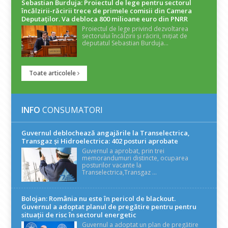
Sebastian Burduja: Proiectul de lege pentru sectorul
încălzirii-răcirii trece de primele comisii din Camera
Deputaților. Va debloca 800 milioane euro din PNRR
Proiectul de lege privind dezvoltarea
sectorului încălzirii și răcirii, inițiat de
deputatul Sebastian Burduja...
Toate articolele
INFO
CONSUMATORI
Guvernul deblochează angajările la Transelectrica,
Transgaz și Hidroelectrica: 402 posturi aprobate
Guvernul a aprobat, prin trei
memorandumuri distincte, ocuparea
posturilor vacante la
Transelectrica,Transgaz ...
Bolojan: România nu este în pericol de blackout.
Guvernul a adoptat planul de pregătire pentru pentru
situații de risc în sectorul energetic
Guvernul a adoptat un plan de pregătire