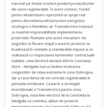
mai mult pe fondul creșterii ponderii producătorilor
din surse regenerabile. În acest context, Fondul
pentru Modernizare reprezintă un sprijin real
pentru dezvoltarea infrastructurii energetice
strategice a României, iar Transelectrica tratează
cu maximă responsabilitate implementarea
proiectelor finanțate prin acest mecanism. Ne
asigurăm că fiecare etapă a acestor proiecte se
încadrează în cerințele și standardele impuse și se
realizează cu respectarea termenelor contractuale
stabilite. Linia Electrică Aeriană 400 kV Constanța
Nord – Medgidia Sud va facilita rezolvarea
congestiilor de rețea existente în zona Dobrogea,
dar și racordarea de noi centrale regenerabile în
perioada următoare. Ca parte a strategiei
investiționale a Transelectrica pentru zona
Dobrogea, noua linie electrică de la Constanța la
Medgidia va contribui, alături de proiecte
importante precum LEA Cernavodă-Stâlpu și LEA