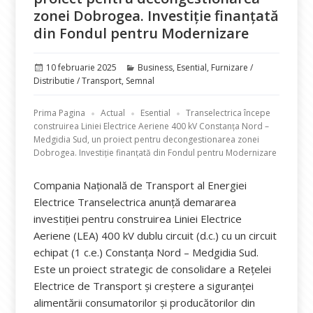
zonei Dobrogea. Investiție finanțată
din Fondul pentru Modernizare
Publicat
Categorii
10 februarie 2025
Business
,
Esential
,
Furnizare /
pe
Distributie / Transport
,
Semnal
Prima Pagina
Actual
Esential
Transelectrica începe
construirea Liniei Electrice Aeriene 400 kV Constanța Nord –
Medgidia Sud, un proiect pentru decongestionarea zonei
Dobrogea. Investiție finanțată din Fondul pentru Modernizare
Compania Națională de Transport al Energiei
Electrice Transelectrica anunță demararea
investiției pentru construirea Liniei Electrice
Aeriene (LEA) 400 kV dublu circuit (d.c.) cu un circuit
echipat (1 c.e.) Constanța Nord – Medgidia Sud.
Este un proiect strategic de consolidare a Rețelei
Electrice de Transport și creștere a siguranței
alimentării consumatorilor și producătorilor din