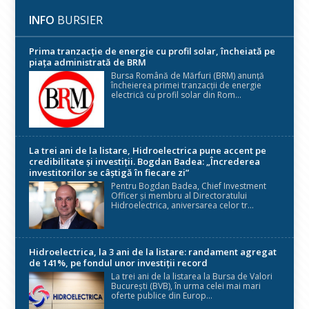
INFO
BURSIER
Prima tranzacție de energie cu profil solar, încheiată pe
piața administrată de BRM
Bursa Română de Mărfuri (BRM) anunță
încheierea primei tranzacții de energie
electrică cu profil solar din Rom...
La trei ani de la listare, Hidroelectrica pune accent pe
credibilitate și investiții. Bogdan Badea: „Încrederea
investitorilor se câștigă în fiecare zi”
Pentru Bogdan Badea, Chief Investment
Officer și membru al Directoratului
Hidroelectrica, aniversarea celor tr...
Hidroelectrica, la 3 ani de la listare: randament agregat
de 141%, pe fondul unor investiții record
La trei ani de la listarea la Bursa de Valori
București (BVB), în urma celei mai mari
oferte publice din Europ...