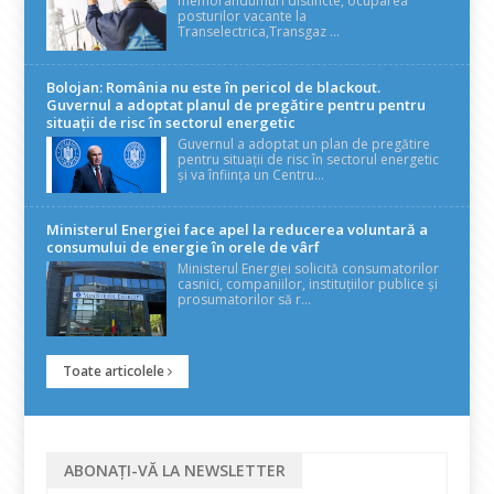
memorandumuri distincte, ocuparea
posturilor vacante la
Transelectrica,Transgaz ...
Bolojan: România nu este în pericol de blackout.
Guvernul a adoptat planul de pregătire pentru pentru
situații de risc în sectorul energetic
Guvernul a adoptat un plan de pregătire
pentru situații de risc în sectorul energetic
și va înființa un Centru...
Ministerul Energiei face apel la reducerea voluntară a
consumului de energie în orele de vârf
Ministerul Energiei solicită consumatorilor
casnici, companiilor, instituțiilor publice și
prosumatorilor să r...
Toate articolele
ABONAȚI-VĂ LA NEWSLETTER