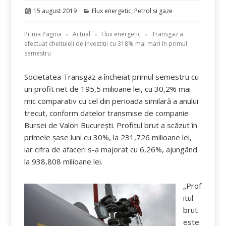
Publicat
Categorii
15 august 2019
Flux energetic
,
Petrol si gaze
pe
Prima Pagina
Actual
Flux energetic
Transgaz a
efectuat cheltuieli de investiţii cu 318% mai mari în primul
semestru
Societatea Transgaz a încheiat primul semestru cu
un profit net de 195,5 milioane lei, cu 30,2% mai
mic comparativ cu cel din perioada similară a anului
trecut, conform datelor transmise de companie
Bursei de Valori Bucureşti. Profitul brut a scăzut în
primele şase luni cu 30%, la 231,726 milioane lei,
iar cifra de afaceri s-a majorat cu 6,26%, ajungând
la 938,808 milioane lei.
„Prof
itul
brut
este