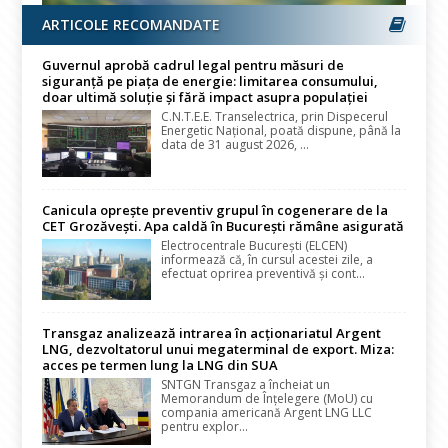
ARTICOLE RECOMANDATE
Guvernul aprobă cadrul legal pentru măsuri de
siguranță pe piața de energie: limitarea consumului,
doar ultimă soluție și fără impact asupra populației
C.N.T.E.E. Transelectrica, prin Dispecerul
Energetic Național, poată dispune, până la
data de 31 august 2026, ...
Canicula oprește preventiv grupul în cogenerare de la
CET Grozăvești. Apa caldă în București rămâne asigurată
Electrocentrale București (ELCEN)
informează că, în cursul acestei zile, a
efectuat oprirea preventivă și cont...
Transgaz analizează intrarea în acționariatul Argent
LNG, dezvoltatorul unui megaterminal de export. Miza:
acces pe termen lung la LNG din SUA
SNTGN Transgaz a încheiat un
Memorandum de Înțelegere (MoU) cu
compania americană Argent LNG LLC
pentru explor...