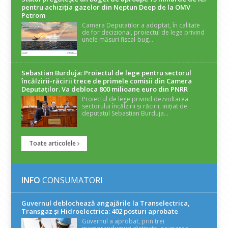
pentru achiziția gazelor din Neptun Deep de la OMV
Petrom
Camera Deputaților a adoptat, în calitate
de for decizional, proiectul de lege privind
unele măsuri fiscal-bug...
Sebastian Burduja: Proiectul de lege pentru sectorul
încălzirii-răcirii trece de primele comisii din Camera
Deputaților. Va debloca 800 milioane euro din PNRR
Proiectul de lege privind dezvoltarea
sectorului încălzirii și răcirii, inițiat de
deputatul Sebastian Burduja...
Toate articolele
INFO
CONSUMATORI
Guvernul deblochează angajările la Transelectrica,
Transgaz și Hidroelectrica: 402 posturi aprobate
Guvernul a aprobat, prin trei