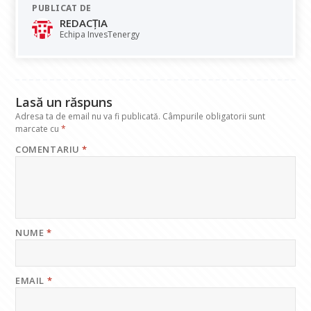
PUBLICAT DE
b
s
e
gr
l
REDACȚIA
o
A
dI
a
Echipa InvesTenergy
o
p
n
m
k
p
Lasă un răspuns
Adresa ta de email nu va fi publicată.
Câmpurile obligatorii sunt
marcate cu
*
COMENTARIU
*
NUME
*
EMAIL
*