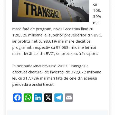
cu
108,
39%
mai
mare faţă de program, nivelul acestuia fiind cu
120,526 milioane lei superior prevederilor din BVC,
iar profitul net cu 98,61% mai mare decât cel
programat, respectiv cu 97,068 milioane lei mai
mare decât cel din BVC”, se precizează în raport.
În perioada ianaurie-iunie 2019, Transgaz a
efectuat cheltuieli de investiţii de 372,672 milioane
lei, cu 317,72% mai mari faţă de cele din aceeaşi
perioadă a anului trecut.
F
W
Li
X
T
E
ac
h
n
el
m
e
at
k
e
ai