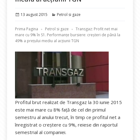
Publicat
Categorii
13 august 2015
Petrol si gaze
pe
Prima Pagina
Petrol si gaze
Transgaz: Profit net mai
mare cu 9% în S1. Performanțe bursiere: creșteri de până la
49% a prețului mediu al acțiunii TGN
Profitul brut realizat de Transgaz la 30 iunie 2015
este mai mare cu 8% față de cel din primul
semestru al anului trecut, în timp ce profitul net a
înregistrat o creștere cu 9%, reiese din raportul
semestrial al companiei.