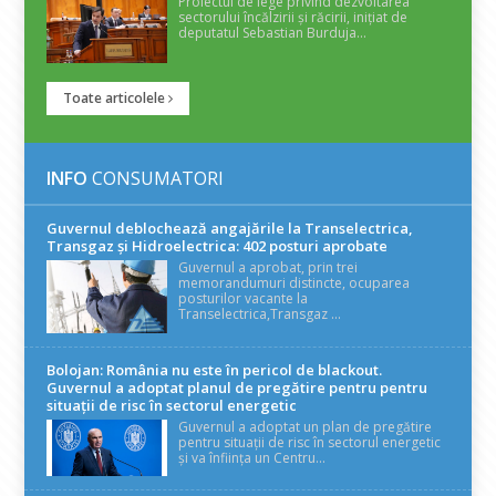
Proiectul de lege privind dezvoltarea
sectorului încălzirii și răcirii, inițiat de
deputatul Sebastian Burduja...
Toate articolele
INFO
CONSUMATORI
Guvernul deblochează angajările la Transelectrica,
Transgaz și Hidroelectrica: 402 posturi aprobate
Guvernul a aprobat, prin trei
memorandumuri distincte, ocuparea
posturilor vacante la
Transelectrica,Transgaz ...
Bolojan: România nu este în pericol de blackout.
Guvernul a adoptat planul de pregătire pentru pentru
situații de risc în sectorul energetic
Guvernul a adoptat un plan de pregătire
pentru situații de risc în sectorul energetic
și va înființa un Centru...