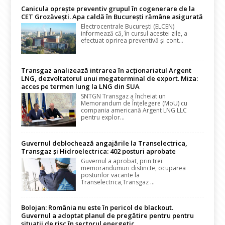
Canicula oprește preventiv grupul în cogenerare de la
CET Grozăvești. Apa caldă în București rămâne asigurată
Electrocentrale București (ELCEN)
informează că, în cursul acestei zile, a
efectuat oprirea preventivă și cont...
Transgaz analizează intrarea în acționariatul Argent
LNG, dezvoltatorul unui megaterminal de export. Miza:
acces pe termen lung la LNG din SUA
SNTGN Transgaz a încheiat un
Memorandum de Înțelegere (MoU) cu
compania americană Argent LNG LLC
pentru explor...
Guvernul deblochează angajările la Transelectrica,
Transgaz și Hidroelectrica: 402 posturi aprobate
Guvernul a aprobat, prin trei
memorandumuri distincte, ocuparea
posturilor vacante la
Transelectrica,Transgaz ...
Bolojan: România nu este în pericol de blackout.
Guvernul a adoptat planul de pregătire pentru pentru
situații de risc în sectorul energetic