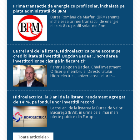
Prima tranzacție de energie cu profil solar, încheiată pe
piața administrată de BRM
Bursa Română de Mărfuri (BRM) anunță
încheierea primei tranzacții de energie
electrică cu profil solar din Rom...
La trei ani de la listare, Hidroelectrica pune accent pe
credibilitate și investiții. Bogdan Badea: „Încrederea
investitorilor se câștigă în fiecare zi”
Pentru Bogdan Badea, Chief Investment
Officer și membru al Directoratului
Hidroelectrica, aniversarea celor tr...
Hidroelectrica, la 3 ani de la listare: randament agregat
de 141%, pe fondul unor investiții record
La trei ani de la listarea la Bursa de Valori
București (BVB), în urma celei mai mari
oferte publice din Europ...
Toate articolele