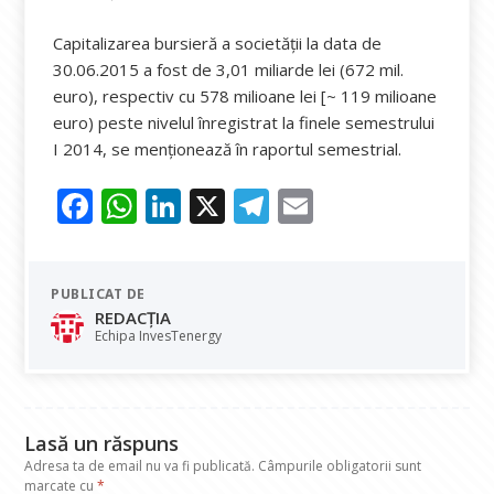
Capitalizarea bursieră a societății la data de
30.06.2015 a fost de 3,01 miliarde lei (672 mil.
euro), respectiv cu 578 milioane lei [~ 119 milioane
euro) peste nivelul înregistrat la finele semestrului
I 2014, se menționează în raportul semestrial.
F
W
Li
X
T
E
ac
h
n
el
m
e
at
k
e
ai
PUBLICAT DE
b
s
e
gr
l
REDACȚIA
o
A
dI
a
Echipa InvesTenergy
o
p
n
m
k
p
Lasă un răspuns
Adresa ta de email nu va fi publicată.
Câmpurile obligatorii sunt
marcate cu
*