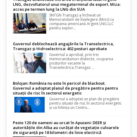
LNG, dezvoltatorul unui megaterminal de export. Miza:
acces pe termen lung la LNG din SUA
SNTGN Transgaz a încheiat un
Memorandum de Înțelegere (MoU) cu
compania americană Argent LNG LLC
pentru explor...
Guvernul deblochează angajările la Transelectrica,
Transgaz și Hidroelectrica: 402 posturi aprobate
Guvernul a aprobat, prin trei
memorandumuri distincte, ocuparea
posturilor vacante la
Transelectrica,Transgaz ...
Bolojan: România nu este în pericol de blackout.
Guvernul a adoptat planul de pregătire pentru pentru
situații de risc în sectorul energetic
Guvernul a adoptat un plan de pregătire
pentru situații de risc în sectorul energetic
și va înființa un Centru...
Peste 120 de oameni au urcat în Apuseni: DEER și
autoritățile din Alba au curățat de vegetație culoarele
de siguranță pe 18 kilometri de linie electrică