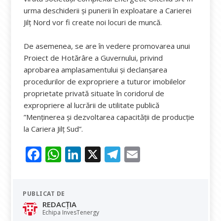
urma deschiderii și punerii în exploatare a Carierei
Jilț Nord vor fi create noi locuri de muncă.
De asemenea, se are în vedere promovarea unui
Proiect de Hotărâre a Guvernului, privind
aprobarea amplasamentului şi declanşarea
procedurilor de expropriere a tuturor imobilelor
proprietate privată situate în coridorul de
expropriere al lucrării de utilitate publică
”Menţinerea şi dezvoltarea capacităţii de producţie
la Cariera Jilţ Sud”.
F
W
Li
X
T
E
ac
h
n
el
m
e
at
k
e
ai
PUBLICAT DE
b
s
e
gr
l
REDACȚIA
o
A
dI
a
Echipa InvesTenergy