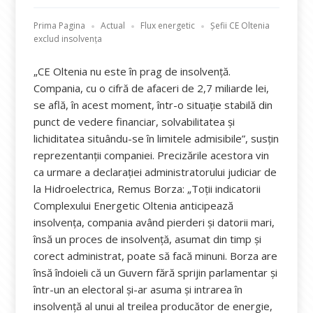
Prima Pagina
Actual
Flux energetic
Șefii CE Oltenia
exclud insolvența
„CE Oltenia nu este în prag de insolvență.
Compania, cu o cifră de afaceri de 2,7 miliarde lei,
se află, în acest moment, într-o situație stabilă din
punct de vedere financiar, solvabilitatea și
lichiditatea situându-se în limitele admisibile”, susțin
reprezentanții companiei. Precizările acestora vin
ca urmare a declarației administratorului judiciar de
la Hidroelectrica, Remus Borza: „Toţii indicatorii
Complexului Energetic Oltenia anticipează
insolvenţa, compania având pierderi şi datorii mari,
însă un proces de insolvenţă, asumat din timp şi
corect administrat, poate să facă minuni. Borza are
însă îndoieli că un Guvern fără sprijin parlamentar şi
într-un an electoral şi-ar asuma şi intrarea în
insolvenţă al unui al treilea producător de energie,