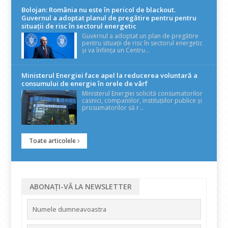
Bolojan: România nu este în pericol de blackout.
Guvernul a adoptat planul de pregătire pentru pentru
situații de risc în sectorul energetic
Guvernul a adoptat un plan de pregătire
pentru situații de risc în sectorul energetic
și va înființa un Centru...
Ministerul Energiei face apel la reducerea voluntară a
consumului de energie în orele de vârf
Ministerul Energiei solicită consumatorilor
casnici, companiilor, instituțiilor publice și
prosumatorilor să r...
Toate articolele
ABONAȚI-VĂ LA NEWSLETTER