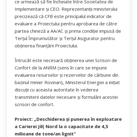
ce urmează să fie încheiate între Societatea de
Implementare și CEO. Reprezentanții ministerului
precizează că CFB este principalul indicator de
evaluare a Proiectului pentru aprobarea de către
partea chineză a AA/AC și prima condiție impusă de
Terțul Împrumutător și Terțul Asigurator pentru
obținerea finanțării Proiectului.
Întrucât este necesară obținerea unei Scrisori de
Confort de la ANRM (sens în care se impune
evaluarea resurselor și rezervelor de cărbune din
bazinul minier Rovinari), Ministerul Energiei a inițiat
discuții cu aceasta autoritate în vederea
transmiterii datelor necesare și formulării acestei
scrisori de confort.
Proiect: „Deschiderea şi punerea în exploatare
a Carierei Jilţ Nord la o capacitate de 4,5
milioane de tone/an lignit”