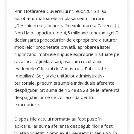
Prin Hotărârea Guvernului nr. 960/2015 s-au
aprobat următoarele:amplasamentul lucrării
„Deschiderea și punerea în exploatare a Carierei Jilț
Nord la o capacitate de 4,5 milioane tone/an lignit”;
declanşarea procedurilor de expropriere a tuturor
imobilelor proprietate privată, aprobarea listei
cuprinzând imobilele supuse exproprierii situate pe
raza localității Mătăsari, așa cum rezultă din
evidențele Oficiului de Cadastru și Publicitate
Imobiliară Gorj și ale unităţilor administrativ-
teritoriale, precum și sumele individuale aferente
despăgubirilor; suma de 15.488.828 de lei aferentă
despăgubirilor ce se vor acorda pentru
expropriere.
Dispozitiile actului normativ au fost puse în
aplicare, iar suma aferentă despăgubirilor a fost
virată Societății Complexul Energetic Oltenia SA. În