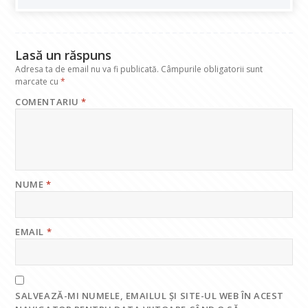
o
p
n
m
k
p
Lasă un răspuns
Adresa ta de email nu va fi publicată.
Câmpurile obligatorii sunt
marcate cu
*
COMENTARIU
*
NUME
*
EMAIL
*
SALVEAZĂ-MI NUMELE, EMAILUL ȘI SITE-UL WEB ÎN ACEST