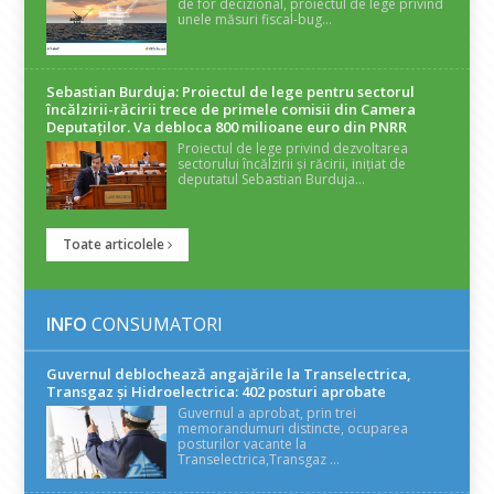
de for decizional, proiectul de lege privind
unele măsuri fiscal-bug...
Sebastian Burduja: Proiectul de lege pentru sectorul
încălzirii-răcirii trece de primele comisii din Camera
Deputaților. Va debloca 800 milioane euro din PNRR
Proiectul de lege privind dezvoltarea
sectorului încălzirii și răcirii, inițiat de
deputatul Sebastian Burduja...
Toate articolele
INFO
CONSUMATORI
Guvernul deblochează angajările la Transelectrica,
Transgaz și Hidroelectrica: 402 posturi aprobate
Guvernul a aprobat, prin trei
memorandumuri distincte, ocuparea
posturilor vacante la
Transelectrica,Transgaz ...