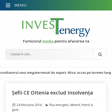
MENIU
Furnizorul
media
pentru afacerea ta
orul unui megaterminal de export. Miza: acces pe termen lung la LNG 
Șefii CE Oltenia exclud insolvența
Publicat
Categorii
24 februarie 2016
Flux energetic
,
Minerit
,
Petrol si
pe
gaze