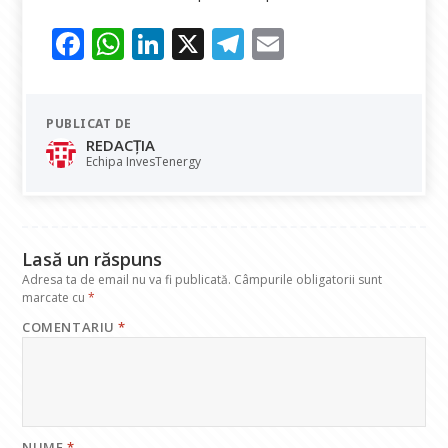
F
W
Li
X
T
E
ac
h
n
el
m
e
at
k
e
ai
PUBLICAT DE
b
s
e
gr
l
REDACȚIA
o
A
dI
a
Echipa InvesTenergy
o
p
n
m
k
p
Lasă un răspuns
Adresa ta de email nu va fi publicată.
Câmpurile obligatorii sunt
marcate cu
*
COMENTARIU
*
NUME
*