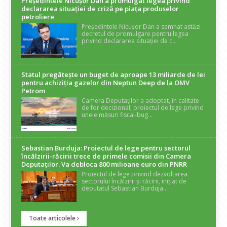
Președintele Nicuşor Dan a promulgat legea privind
declararea situaţiei de criză pe piaţa produselor
petroliere
Președintele Nicușor Dan a semnat astăzi
decretul de promulgare pentru legea
privind declararea situației de c...
Statul pregătește un buget de aproape 13 miliarde de lei
pentru achiziția gazelor din Neptun Deep de la OMV
Petrom
Camera Deputaților a adoptat, în calitate
de for decizional, proiectul de lege privind
unele măsuri fiscal-bug...
Sebastian Burduja: Proiectul de lege pentru sectorul
încălzirii-răcirii trece de primele comisii din Camera
Deputaților. Va debloca 800 milioane euro din PNRR
Proiectul de lege privind dezvoltarea
sectorului încălzirii și răcirii, inițiat de
deputatul Sebastian Burduja...
Toate articolele