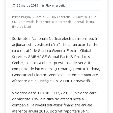
Publicat
Categorii
26 martie 2019
Flux energetic
pe
Prima Pagina
Actual
Flux energetic
Unitățile 1 și 2
CNE Cernavodă, întreținute și reparate de General Electric,
timp de 8 ani
Societatea Nationala Nuclearelectrica informează
acționarii și investitorii că a încheiat un acord cadru
cu o durată de 8 ani cu General Electric Global
Services GMBH/ GE Global Parts & Products
GmbH, ce are ca obiect prestarea de servicii
complete de întretinere și reparații pentru Turbina,
Generatorul Electric, Ventilele, Sistemele Auxiliare
aferente de la Unitățile 1 și 2 CNE Cernavodă.
Valoarea este 119.983.937,22 USD, valoare care
depășește 10% din cifra de afaceri netă a
companiei, la nivelul situațiilor financiare anuale
aferente anului 2018, potrivit raportării SNN.