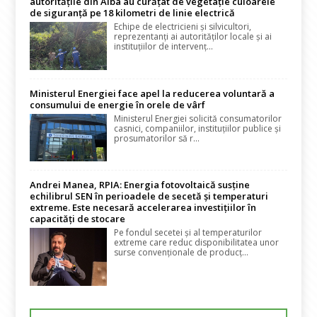
autoritățile din Alba au curățat de vegetație culoarele
de siguranță pe 18 kilometri de linie electrică
Echipe de electricieni și silvicultori,
reprezentanți ai autorităților locale și ai
instituțiilor de intervenț...
Ministerul Energiei face apel la reducerea voluntară a
consumului de energie în orele de vârf
Ministerul Energiei solicită consumatorilor
casnici, companiilor, instituțiilor publice și
prosumatorilor să r...
Andrei Manea, RPIA: Energia fotovoltaică susține
echilibrul SEN în perioadele de secetă și temperaturi
extreme. Este necesară accelerarea investițiilor în
capacități de stocare
Pe fondul secetei și al temperaturilor
extreme care reduc disponibilitatea unor
surse convenționale de producț...