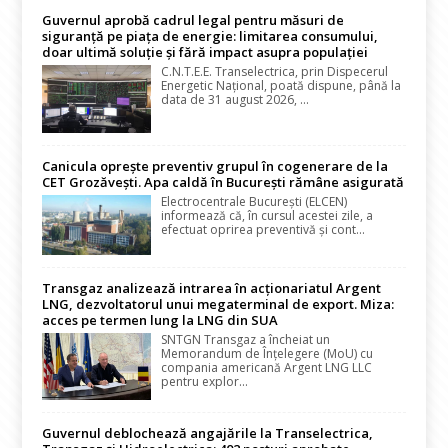
Guvernul aprobă cadrul legal pentru măsuri de
siguranță pe piața de energie: limitarea consumului,
doar ultimă soluție și fără impact asupra populației
C.N.T.E.E. Transelectrica, prin Dispecerul
Energetic Național, poată dispune, până la
data de 31 august 2026, ...
Canicula oprește preventiv grupul în cogenerare de la
CET Grozăvești. Apa caldă în București rămâne asigurată
Electrocentrale București (ELCEN)
informează că, în cursul acestei zile, a
efectuat oprirea preventivă și cont...
Transgaz analizează intrarea în acționariatul Argent
LNG, dezvoltatorul unui megaterminal de export. Miza:
acces pe termen lung la LNG din SUA
SNTGN Transgaz a încheiat un
Memorandum de Înțelegere (MoU) cu
compania americană Argent LNG LLC
pentru explor...
Guvernul deblochează angajările la Transelectrica,