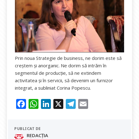
Prin noua Strategie de business, ne dorim este să
creștem și anorganic. Ne dorim să intrăm în
segmentul de producție, să ne extindem
activitatea și în servicii, să devenim un furnizor
integrat, a subliniat Corina Popescu.
F
W
Li
X
T
E
ac
h
n
el
m
e
at
k
e
ai
PUBLICAT DE
b
s
e
gr
l
REDACȚIA