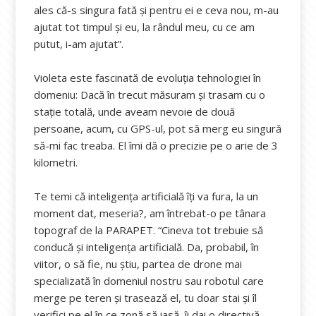
ales că-s singura fată și pentru ei e ceva nou, m-au
ajutat tot timpul și eu, la rândul meu, cu ce am
putut, i-am ajutat”.
Violeta este fascinată de evoluția tehnologiei în
domeniu: Dacă în trecut măsuram și trasam cu o
stație totală, unde aveam nevoie de două
persoane, acum, cu GPS-ul, pot să merg eu singură
să-mi fac treaba. El îmi dă o precizie pe o arie de 3
kilometri.
Te temi că inteligența artificială îți va fura, la un
moment dat, meseria?, am întrebat-o pe tânara
topograf de la PARAPET. “Cineva tot trebuie să
conducă și inteligența artificială. Da, probabil, în
viitor, o să fie, nu știu, partea de drone mai
specializată în domeniul nostru sau robotul care
merge pe teren și trasează el, tu doar stai și îl
verifici pe el în ce zonă să iasă, îi dai o directivă,