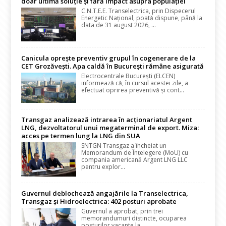
doar ultimă soluție și fără impact asupra populației
C.N.T.E.E. Transelectrica, prin Dispecerul
Energetic Național, poată dispune, până la
data de 31 august 2026, ...
Canicula oprește preventiv grupul în cogenerare de la
CET Grozăvești. Apa caldă în București rămâne asigurată
Electrocentrale București (ELCEN)
informează că, în cursul acestei zile, a
efectuat oprirea preventivă și cont...
Transgaz analizează intrarea în acționariatul Argent
LNG, dezvoltatorul unui megaterminal de export. Miza:
acces pe termen lung la LNG din SUA
SNTGN Transgaz a încheiat un
Memorandum de Înțelegere (MoU) cu
compania americană Argent LNG LLC
pentru explor...
Guvernul deblochează angajările la Transelectrica,
Transgaz și Hidroelectrica: 402 posturi aprobate
Guvernul a aprobat, prin trei
memorandumuri distincte, ocuparea
posturilor vacante la