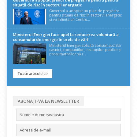
situații de risc în sectorul energetic
Guvernul a adoptat un plan de pregătire
pentru situații de risc în sectorul energetic
și va înființa un Centru...
Ministerul Energiei face apel la reducerea voluntară a
consumului de energie în orele de vârf
Ministerul Energiei solicită consumatorilor
casnici, companiilor, instituțiilor publice și
prosumatorilor să r...
Toate articolele
ABONAȚI-VĂ LA NEWSLETTER