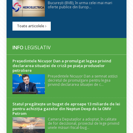
București (BVB), în urma celei mai mari
oferte publice din Europ...
Toate articolele
INFO
LEGISLATIV
Președintele Nicuşor Dan a promulgat legea privind
declararea situaţiei de criză pe piaţa produselor
petroliere
Președintele Nicușor Dan a semnat astăzi
decretul de promulgare pentru legea
privind declararea situației de c...
Statul pregătește un buget de aproape 13 miliarde de lei
pentru achiziția gazelor din Neptun Deep de la OMV
Petrom
Camera Deputaților a adoptat, în calitate
de for decizional, proiectul de lege privind
unele măsuri fiscal-bug...