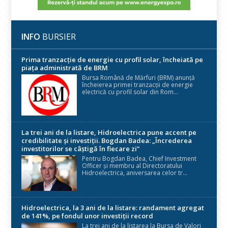
INFO
BURSIER
Prima tranzacție de energie cu profil solar, încheiată pe
piața administrată de BRM
Bursa Română de Mărfuri (BRM) anunță
încheierea primei tranzacții de energie
electrică cu profil solar din Rom...
La trei ani de la listare, Hidroelectrica pune accent pe
credibilitate și investiții. Bogdan Badea: „Încrederea
investitorilor se câștigă în fiecare zi”
Pentru Bogdan Badea, Chief Investment
Officer și membru al Directoratului
Hidroelectrica, aniversarea celor tr...
Hidroelectrica, la 3 ani de la listare: randament agregat
de 141%, pe fondul unor investiții record
La trei ani de la listarea la Bursa de Valori