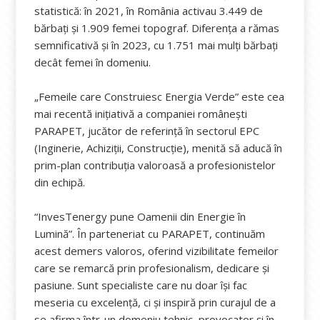
statistică: în 2021, în România activau 3.449 de
bărbați și 1.909 femei topograf. Diferența a rămas
semnificativă și în 2023, cu 1.751 mai mulți bărbați
decât femei în domeniu.
„Femeile care Construiesc Energia Verde” este cea
mai recentă inițiativă a companiei românești
PARAPET, jucător de referință în sectorul EPC
(Inginerie, Achiziții, Construcție), menită să aducă în
prim-plan contribuția valoroasă a profesionistelor
din echipă.
“InvesTenergy pune Oamenii din Energie în
Lumină”. În parteneriat cu PARAPET, continuăm
acest demers valoros, oferind vizibilitate femeilor
care se remarcă prin profesionalism, dedicare și
pasiune. Sunt specialiste care nu doar își fac
meseria cu excelență, ci și inspiră prin curajul de a
se afirma într-un domeniu tehnic, provocator și în