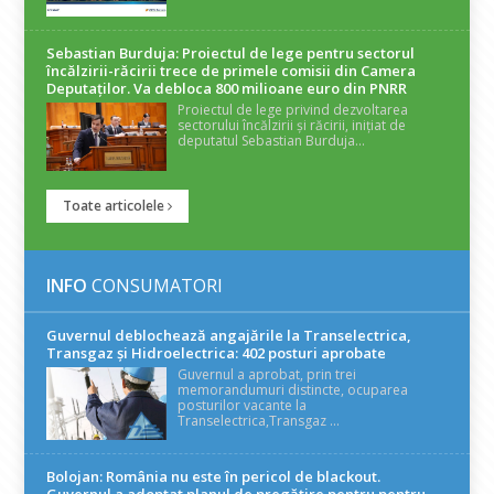
Sebastian Burduja: Proiectul de lege pentru sectorul
încălzirii-răcirii trece de primele comisii din Camera
Deputaților. Va debloca 800 milioane euro din PNRR
Proiectul de lege privind dezvoltarea
sectorului încălzirii și răcirii, inițiat de
deputatul Sebastian Burduja...
Toate articolele
INFO
CONSUMATORI
Guvernul deblochează angajările la Transelectrica,
Transgaz și Hidroelectrica: 402 posturi aprobate
Guvernul a aprobat, prin trei
memorandumuri distincte, ocuparea
posturilor vacante la
Transelectrica,Transgaz ...
Bolojan: România nu este în pericol de blackout.
Guvernul a adoptat planul de pregătire pentru pentru