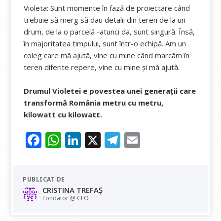
Violeta: Sunt momente în fază de proiectare când
trebuie să merg să dau detalii din teren de la un
drum, de la o parcelă -atunci da, sunt singură. Însă,
în majoritatea timpului, sunt într-o echipă. Am un
coleg care mă ajută, vine cu mine când marcăm în
teren diferite repere, vine cu mine și mă ajută.
Drumul Violetei e povestea unei generații care
transformă România metru cu metru,
kilowatt cu kilowatt.
F
W
Li
X
T
E
ac
h
n
el
m
e
at
k
e
ai
PUBLICAT DE
b
s
e
gr
l
CRISTINA TREFAȘ
o
A
dI
a
Fondator @ CEO
o
p
n
m