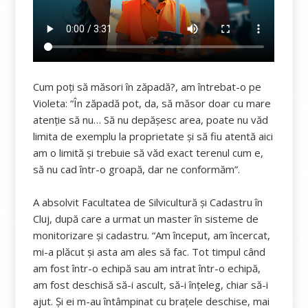
Cum poți să măsori în zăpadă?, am întrebat-o pe
Violeta: “În zăpadă pot, da, să măsor doar cu mare
atenție să nu… Să nu depășesc area, poate nu văd
limita de exemplu la proprietate și să fiu atentă aici
am o limită și trebuie să văd exact terenul cum e,
să nu cad într-o groapă, dar ne conformăm”.
A absolvit Facultatea de Silvicultură și Cadastru în
Cluj, după care a urmat un master în sisteme de
monitorizare și cadastru. “Am început, am încercat,
mi-a plăcut și asta am ales să fac. Tot timpul când
am fost într-o echipă sau am intrat într-o echipă,
am fost deschisă să-i ascult, să-i înțeleg, chiar să-i
ajut. Și ei m-au întâmpinat cu brațele deschise, mai