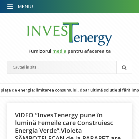
MENIU
Furnizorul
media
pentru afacerea ta
ergie: limitarea consumului, doar ultimă soluție și fără impact asupra
VIDEO “InvesTenergy pune în
lumină Femeile care Construiesc
Energia Verde”.Violeta
SÂMBOTELECAN de la PARAPET are