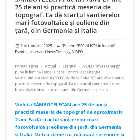
25 de ani și practică meseria de
topograf. Ea dă startul șantierelor
mari fotovoltaice și eoliene din
țară, din Germania și Italia
Publicat
Categorii
1 octombrie 2025
"Punem SPECIALIȘTII în lumină"
,
pe
Esential
,
Interviuri InvesTenergy
,
VIDEO
Prima Pagina
Actual
Esential
VIDEO “InvesTenergy
pune în lumină Femeile care Construiesc Energia
Verde”.Violeta SÂMBOTELECAN de la PARAPET are 25 de ani și
practică meseria de topograf. Ea dă startul șantierelor mari
fotovoltaice și eoliene din țară, din Germania și Italia
Violeta SÂMBOTELECAN are 25 de ani și
practică meseria de topograf de aproximativ
2 ani. Ea dă startul șantierelor mari
fotovoltaice și eoliene din țară, din Germania
și Italia. Metru cu metru, măsoară terenurile și