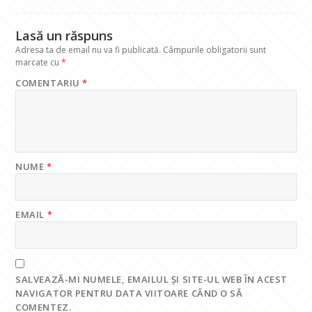
k
p
Lasă un răspuns
Adresa ta de email nu va fi publicată.
Câmpurile obligatorii sunt
marcate cu
*
COMENTARIU
*
NUME
*
EMAIL
*
SALVEAZĂ-MI NUMELE, EMAILUL ȘI SITE-UL WEB ÎN ACEST
NAVIGATOR PENTRU DATA VIITOARE CÂND O SĂ
COMENTEZ.