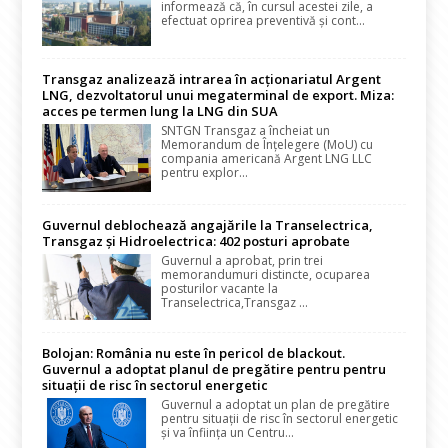
informează că, în cursul acestei zile, a
efectuat oprirea preventivă și cont...
Transgaz analizează intrarea în acționariatul Argent
LNG, dezvoltatorul unui megaterminal de export. Miza:
acces pe termen lung la LNG din SUA
SNTGN Transgaz a încheiat un
Memorandum de Înțelegere (MoU) cu
compania americană Argent LNG LLC
pentru explor...
Guvernul deblochează angajările la Transelectrica,
Transgaz și Hidroelectrica: 402 posturi aprobate
Guvernul a aprobat, prin trei
memorandumuri distincte, ocuparea
posturilor vacante la
Transelectrica,Transgaz ...
Bolojan: România nu este în pericol de blackout.
Guvernul a adoptat planul de pregătire pentru pentru
situații de risc în sectorul energetic
Guvernul a adoptat un plan de pregătire
pentru situații de risc în sectorul energetic
și va înființa un Centru...