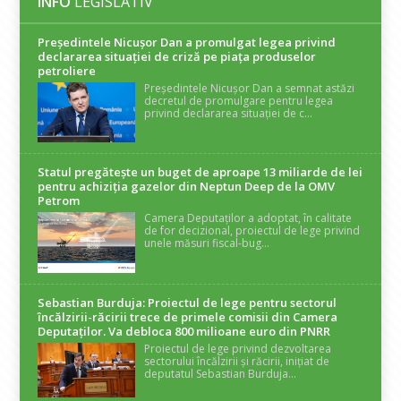
INFO
LEGISLATIV
Președintele Nicuşor Dan a promulgat legea privind
declararea situaţiei de criză pe piaţa produselor
petroliere
Președintele Nicușor Dan a semnat astăzi
decretul de promulgare pentru legea
privind declararea situației de c...
Statul pregătește un buget de aproape 13 miliarde de lei
pentru achiziția gazelor din Neptun Deep de la OMV
Petrom
Camera Deputaților a adoptat, în calitate
de for decizional, proiectul de lege privind
unele măsuri fiscal-bug...
Sebastian Burduja: Proiectul de lege pentru sectorul
încălzirii-răcirii trece de primele comisii din Camera
Deputaților. Va debloca 800 milioane euro din PNRR
Proiectul de lege privind dezvoltarea
sectorului încălzirii și răcirii, inițiat de
deputatul Sebastian Burduja...