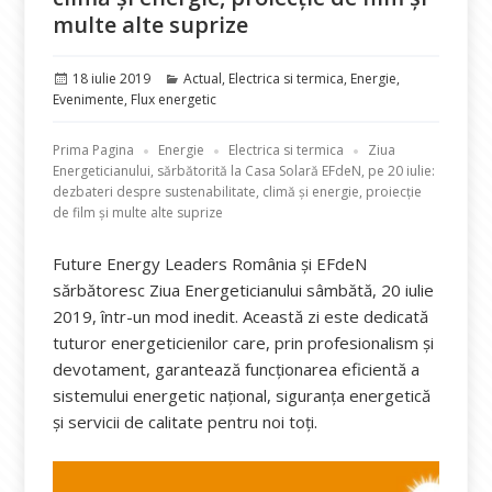
multe alte suprize
Publicat
Categorii
18 iulie 2019
Actual
,
Electrica si termica
,
Energie
,
pe
Evenimente
,
Flux energetic
Prima Pagina
Energie
Electrica si termica
Ziua
Energeticianului, sărbătorită la Casa Solară EFdeN, pe 20 iulie:
dezbateri despre sustenabilitate, climă și energie, proiecție
de film și multe alte suprize
Future Energy Leaders România și EFdeN
sărbătoresc Ziua Energeticianului sâmbătă, 20 iulie
2019, într-un mod inedit. Această zi este dedicată
tuturor energeticienilor care, prin profesionalism și
devotament, garantează funcționarea eficientă a
sistemului energetic național, siguranța energetică
și servicii de calitate pentru noi toți.