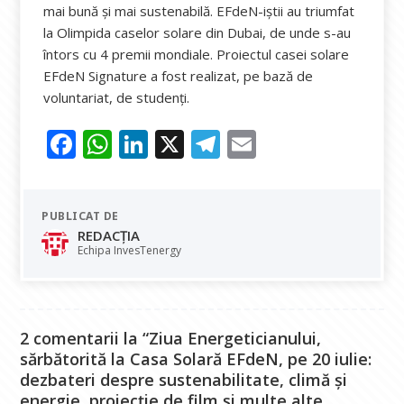
mai bună și mai sustenabilă. EFdeN-iștii au triumfat
la Olimpida caselor solare din Dubai, de unde s-au
întors cu 4 premii mondiale. Proiectul casei solare
EFdeN Signature a fost realizat, pe bază de
voluntariat, de studenți.
F
W
Li
X
T
E
ac
h
n
el
m
e
at
k
e
ai
PUBLICAT DE
b
s
e
gr
l
REDACȚIA
o
A
dI
a
Echipa InvesTenergy
o
p
n
m
k
p
2 comentarii la “Ziua Energeticianului,
sărbătorită la Casa Solară EFdeN, pe 20 iulie:
dezbateri despre sustenabilitate, climă și
energie, proiecție de film și multe alte