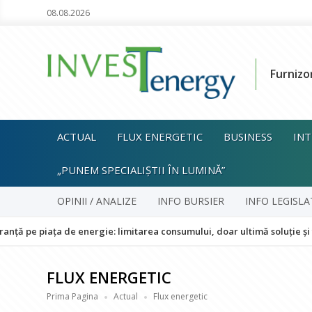
08.08.2026
Furnizo
ACTUAL
FLUX ENERGETIC
BUSINESS
INT
„PUNEM SPECIALIȘTII ÎN LUMINĂ”
OPINII / ANALIZE
INFO BURSIER
INFO LEGISLA
ța de energie: limitarea consumului, doar ultimă soluție și fără impac
FLUX ENERGETIC
Prima Pagina
Actual
Flux energetic