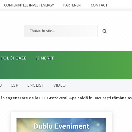
CONFERINȚELE INVESTENERGY
PARTENERI
CONTACT
ROL ȘI GAZE
MINERIT
U
CSR
ENGLISH
VIDEO
rare de la CET Grozăvești. Apa caldă în București rămâne asigurată