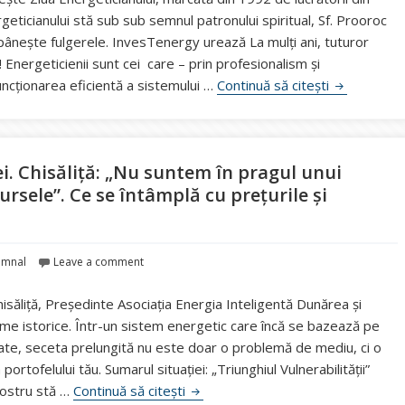
geticianului stă sub sub semnul patronului spiritual, Sf. Prooroc
ăpânește fulgerele. InvesTenergy urează La mulți ani, tuturor
 Energeticienii sunt cei care – prin profesionalism şi
Astăzi îi să
cţionarea eficientă a sistemului …
Continuă să citești
ei. Chisăliță: „Nu suntem în pragul unui
rsele”. Ce se întâmplă cu prețurile și
emnal
Leave a comment
hisăliță, Președinte Asociația Energia Inteligentă Dunărea și
nime istorice. Într-un sistem energetic care încă se bazează pe
itate, seceta prelungită nu este doar o problemă de mediu, ci o
ortofelului tău. Sumarul situației: „Triunghiul Vulnerabilității”
Alertă energetică în contextul secet
 nostru stă …
Continuă să citești