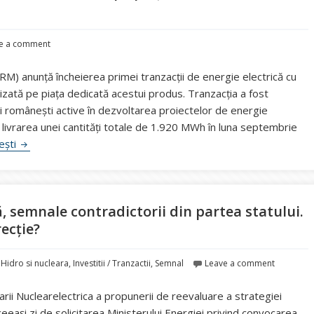
e a comment
) anunță încheierea primei tranzacții de energie electrică cu
lizată pe piața dedicată acestui produs. Tranzacția a fost
i românești active în dezvoltarea proiectelor de energie
t livrarea unei cantități totale de 1.920 MWh în luna septembrie
Prima tranzacție de energie cu profil solar, încheiată pe piaț
tești
, semnale contradictorii din partea statului.
recție?
,
Hidro si nucleara
,
Investitii / Tranzactii
,
Semnal
Leave a comment
rii Nuclearelectrica a propunerii de reevaluare a strategiei
eeași zi de solicitarea Ministerului Energiei privind convocarea