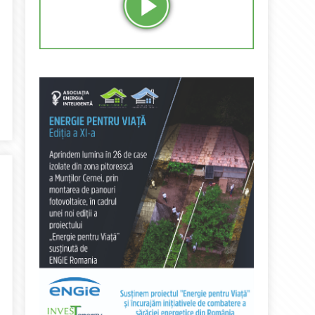
aic de 50,9 MWp și stația de transformare 20/110 kV la Turda. Inv