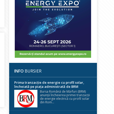
ti: continuitate declarată, semnale contradictorii din partea statulu
INFO
BURSIER
Prima tranzacție de energie cu profil solar,
încheiată pe piața administrată de BRM
Bursa Română de Mărfuri (BRM)
anunță încheierea primei tranzacții
n baterii de 40 MW / 80,16 MWh
de energie electrică cu profil solar
din Rom...