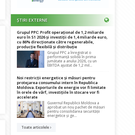
 de Investiții acordă un împrumut de 800 milioane euro pentru r
ȘTIRI EXTERNE
Grupul PPC: Profit operațional de 1,2 miliarde
euro în S1 2026 și investiții de 1,4 miliarde euro,
cu 86% direcționate către regenerabile,
producție flexibilă și distribuție
Grupul PPC a înregistrat o
performanță solidă în prima
jumătate a anului 2026, cu un
EBITDA ajustat de 1,2 mil...
Noi restricții energetice și măsuri pentru
protejarea consumului intern în Republica
Moldova. Exporturile de energie vor fi limitate
în orele de vârf, investițiile în stocare vor fi
accelerate
ușoi explică votul din AGA Nuclearelectrica: Decizia privind strat
Guvernul Republicii Moldova a
aprobat un nou pachet de măsuri
pentru consolidarea securității
energetice și ge...
Toate articolele