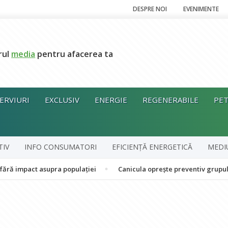
DESPRE NOI
EVENIMENTE
rul
media
pentru afacerea ta
ERVIURI
EXCLUSIV
ENERGIE
REGENERABILE
PET
TIV
INFO CONSUMATORI
EFICIENȚĂ ENERGETICĂ
MEDI
t asupra populației
Canicula oprește preventiv grupul în cogene