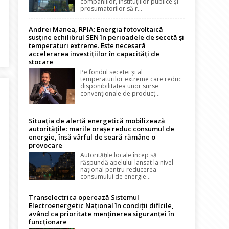
companiilor, instituțiilor publice și
prosumatorilor să r...
Andrei Manea, RPIA: Energia fotovoltaică
susține echilibrul SEN în perioadele de secetă și
temperaturi extreme. Este necesară
rbătorim pe Energeticieni
accelerarea investițiilor în capacități de
stocare
Pe fondul secetei și al
temperaturilor extreme care reduc
disponibilitatea unor surse
convenționale de producț...
Situația de alertă energetică mobilizează
autoritățile: marile orașe reduc consumul de
energie, însă vârful de seară rămâne o
provocare
Autoritățile locale încep să
răspundă apelului lansat la nivel
național pentru reducerea
consumului de energie...
Transelectrica operează Sistemul
Electroenergetic Național în condiții dificile,
având ca prioritate menținerea siguranței în
ei. Chisăliță: „Nu suntem în pragul unui blackout, dacă gestionăm co
funcționare