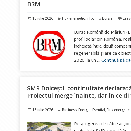
BRM
Publicat
Categorii
15 iulie 2026
Flux energetic
,
Info
,
Info Bursier
Leav
pe
Bursa Română de Mărfuri (BRM
profil solar din România, rea
încheiată între două compani
regenerabilă și are ca obiec
2026, la un …
Continuă să ci
SMR Doicești: continuitate declarată
Proiectul merge înainte, dar în ce di
Publicat
Categorii
15 iulie 2026
Business
,
Energie
,
Esential
,
Flux energetic
pe
Respingerea de către acționa
proiectului SMR, urmată în ac