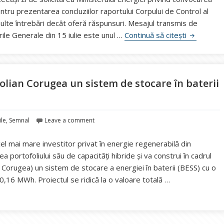
ntru prezentarea concluziilor raportului Corpului de Control al
multe întrebări decât oferă răspunsuri. Mesajul transmis de
SMR Doiceș
ile Generale din 15 iulie este unul …
Continuă să citești
olian Corugea un sistem de stocare în baterii
le
,
Semnal
Leave a comment
 mai mare investitor privat în energie regenerabilă din
 portofoliului său de capacități hibride și va construi în cadrul
 Corugea) un sistem de stocare a energiei în baterii (BESS) cu o
16 MWh. Proiectul se ridică la o valoare totală …
ables dezvoltă la parcul eolian Corugea un sistem de stocare î