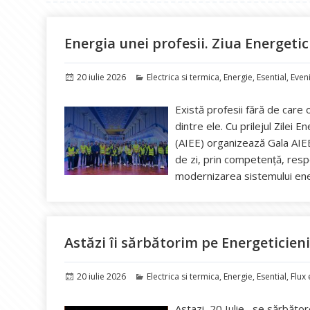
Energia unei profesii. Ziua Energetic
Publicat
Categorii
20 iulie 2026
Electrica si termica
,
Energie
,
Esential
,
Even
pe
Există profesii fără de care
dintre ele. Cu prilejul Zilei E
(AIEE) organizează Gala AIEE
de zi, prin competență, respo
modernizarea sistemului en
Astăzi îi sărbătorim pe Energeticien
Publicat
Categorii
20 iulie 2026
Electrica si termica
,
Energie
,
Esential
,
Flux
pe
Astazi, 20 Iulie, se sărbător