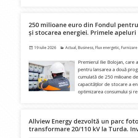
250 milioane euro din Fondul pentru
și stocarea energiei. Primele apelur
Publicat
Categorii
19 iulie 2026
Actual
,
Business
,
Flux energetic
,
Furnizare 
pe
Premierul Ilie Bolojan, care 
pentru lansarea a două prog
cumulată de 250 milioane de e
capacităților de stocare a en
optimizarea consumului și r
Allview Energy dezvoltă un parc foto
transformare 20/110 kV la Turda. Inv