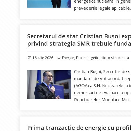
energetică nucleară, în gener
prevederile legale aplicabil
Secretarul de stat Cristian Bușoi exp
privind strategia SMR trebuie fund
Publicat
Categorii
16 iulie 2026
Energie
,
Flux energetic
,
Hidro si nucleara
pe
Cristian Bușoi, Secretar de st
mandatul de vot acordat rep
(AGOA) a S.N. Nuclearelectrica
demersuri de evaluare a opor
Reactoarelor Modulare Mici 
Prima tranzacție de energie cu profi