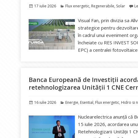
Publicat
Categorii
17 iulie 2026
Flux energetic
,
Regenerabile
,
Solar
L
pe
Visual Fan, prin divizia sa A
strategice pentru dezvoltare
în cadrul unui eveniment orga
încheiate cu RES INVEST SOU
EPC) a centralei fotovoltaic
Banca Europeană de Investiții acor
retehnologizarea Unității 1 CNE Ce
Publicat
Categorii
16 iulie 2026
Energie
,
Esential
,
Flux energetic
,
Hidro si 
pe
Nuclearelectrica anunță că B
15 iulie 2026, acordarea un
Retehnologizarii Unității 1 