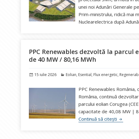
unei noi Adunări Generale pe
Prim-ministrului, ridică mai 
Nuclearelectrica după Adunăr
PPC Renewables dezvoltă la parcul e
de 40 MW / 80,16 MWh
Publicat
Categorii
15 iulie 2026
Eolian
,
Esential
,
Flux energetic
,
Regenerabi
pe
PPC Renewables România, cel
România, continuă dezvoltarea
parcului eolian Corugea (CEE
capacitate de 40,08 MW | 80,
PPC Renew
Continuă să citești