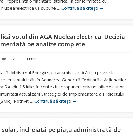
al, reprezintă o finanțare istorică. În conformitate cu
Banca Europeană
e, Nuclearelectrica va supune …
Continuă să citești
lică votul din AGA Nuclearelectrica: Decizia
amentată pe analize complete
Leave a comment
at în Ministerul Energiei,a transmis clarificări cu privire la
rezentantului său în Adunarea Generală Ordinară a Acționarilor
 S.A. din 15 iulie, în contextul propunerii privind inițierea unor
tunității actualizării Strategiei de Implementare a Proiectului
Secretarul de stat Cristian B
(SMR). Potrivit …
Continuă să citești
l solar, încheiată pe piața administrată de