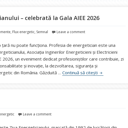
ianului – celebrată la Gala AIEE 2026
imente
,
Flux energetic
,
Semnal
Leave a comment
 o țară nu poate funcționa. Profesia de energetician este una
nergeticianului, Asociația Inginerilor Energeticieni și Electricieni
 2026, un eveniment dedicat profesioniștilor care contribuie, zi
nsabilitate și inovație, la dezvoltarea, siguranța și
Energia unei pr
ergetic din România. Găzduită …
Continuă să citești
i
 energetic
Leave a comment
ește Ziua Energeticianului, marcată din 1992 de lucrătorii din