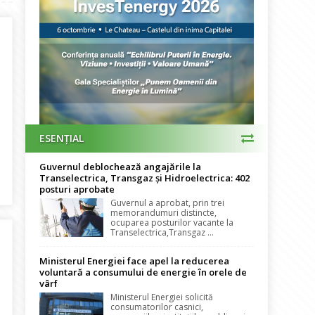
ESENȚIAL
Guvernul deblochează angajările la
ofesii. Ziua Energeticianului – celebrată la Gala AIEE 2026
Transelectrica, Transgaz și Hidroelectrica: 402
posturi aprobate
Guvernul a aprobat, prin trei
memorandumuri distincte,
ocuparea posturilor vacante la
Transelectrica,Transgaz ...
Ministerul Energiei face apel la reducerea
voluntară a consumului de energie în orele de
vârf
Ministerul Energiei solicită
consumatorilor casnici,