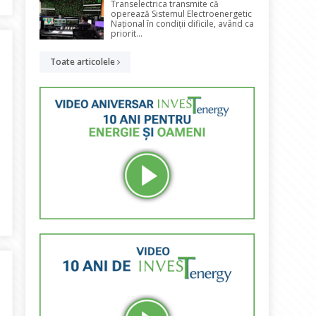
Transelectrica transmite că
operează Sistemul Electroenergetic
Național în condiții dificile, având ca
priorit...
Toate articolele
uro din Fondul pentru Modernizare pentru contorizare inteligentă ș