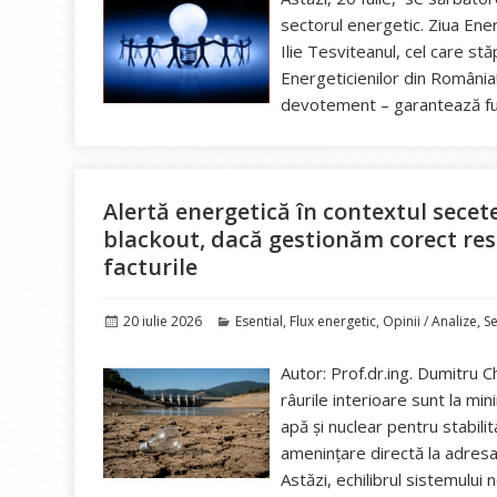
sectorul energetic. Ziua Ener
Ilie Tesviteanul, cel care st
Energeticienilor din România!
devotement – garantează fun
Alertă energetică în contextul secet
blackout, dacă gestionăm corect resu
facturile
Publicat
Categorii
20 iulie 2026
Esential
,
Flux energetic
,
Opinii / Analize
,
S
pe
Autor: Prof.dr.ing. Dumitru C
râurile interioare sunt la mi
apă și nuclear pentru stabil
amenințare directă la adresa p
Astăzi, echilibrul sistemului