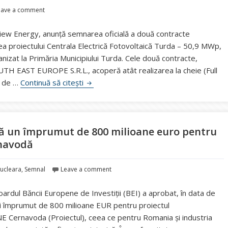
eave a comment
llview Energy, anunță semnarea oficială a două contracte
a proiectului Centrala Electrică Fotovoltaică Turda – 50,9 MWp,
nizat la Primăria Municipiului Turda. Cele două contracte,
TH EAST EUROPE S.R.L., acoperă atât realizarea la cheie (Full
Allview Energy dezvoltă un parc fotovolt
e de …
Continuă să citești
dă un împrumut de 800 milioane euro pentru
rnavodă
nucleara
,
Semnal
Leave a comment
oardul Băncii Europene de Investiții (BEI) a aprobat, în data de
ui împrumut de 800 milioane EUR pentru proiectul
CNE Cernavoda (Proiectul), ceea ce pentru Romania și industria