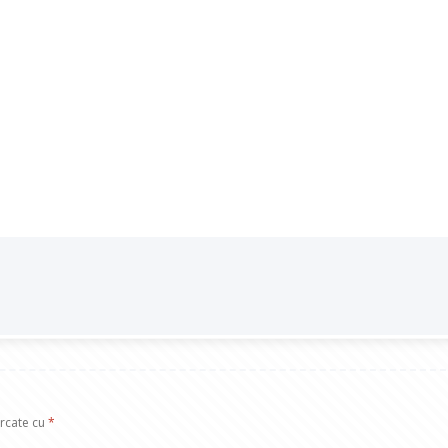
arcate cu
*