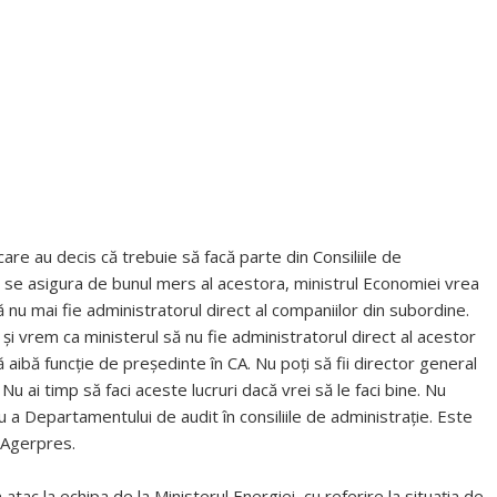
care au decis că trebuie să facă parte din Consiliile de
a se asigura de bunul mers al acestora, ministrul Economiei vrea
ă nu mai fie administratorul direct al companiilor din subordine.
şi vrem ca ministerul să nu fie administratorul direct al acestor
 aibă funcţie de preşedinte în CA. Nu poţi să fii director general
 Nu ai timp să faci aceste lucruri dacă vrei să le faci bine. Nu
 a Departamentului de audit în consiliile de administraţie. Este
t Agerpres.
 atac la echipa de la Ministerul Energiei, cu referire la situația de