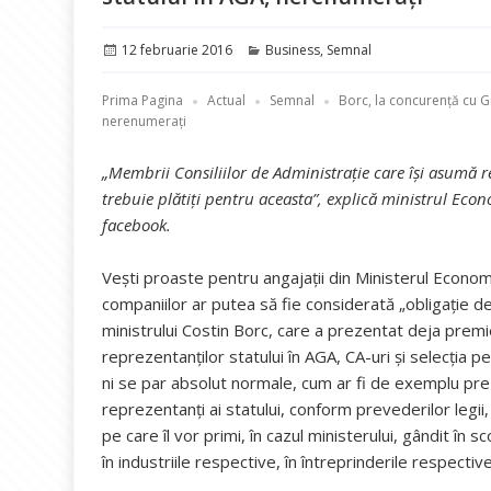
Publicat
Categorii
12 februarie 2016
Business
,
Semnal
pe
Prima Pagina
Actual
Semnal
Borc, la concurență cu G
nerenumerați
„Membrii Consiliilor de Administrație care își asumă res
trebuie plătiți pentru aceasta”, explică ministrul Eco
facebook.
Vești proaste pentru angajații din Ministerul Economi
companiilor ar putea să fie considerată „obligație de 
ministrului Costin Borc, care a prezentat deja premi
reprezentanţilor statului în AGA, CA-uri și selecţia 
ni se par absolut normale, cum ar fi de exemplu pr
reprezentanţi ai statului, conform prevederilor legii,
pe care îl vor primi, în cazul ministerului, gândit în 
în industriile respective, în întreprinderile respectiv