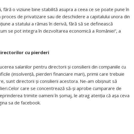
, fără o viziune bine stabilită asupra a ceea ce se poate pune în
n proces de privatizare sau de deschidere a capitalului unora din
ţiune a statului a rămas în derivă, fără să se definească
i cum se pot integra în dezvoltarea economică a României”, a
irectorilor cu pierderi
cerea salariilor pentru directorii și consilierii din companiile cu
ficile (insolvență, pierderi financiare mari), primii care trebuie
re, sunt directorii și consilierii acestora. Ne-am obișnuit să
ilieri.Celor care se concentrează să-și aprobe cumparare de
reprinderea trimite oameni în șomaj, le atrag atenția că așa ceva
gina sa de facebook.