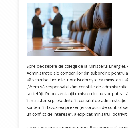
Spre deosebire de colegii de la Ministerul Energiei, 
Administrație ale companiilor din subordine pentru 
să schimbe lucrurile. Borc îşi doreşte ca ministerul s
„Vrem să responsabilizăm consiliile de administraţie 
societăţi. Reprezentanţii ministerului nu vor putea să
în minister şi preşedinte în consiliul de administraţie.
suntem în favoarea prezenţei corpului de control sau
un conflict de interese”, a explicat ministrul, potrivi
Poziția ministrului Borc ar putea fi interpretată ca un