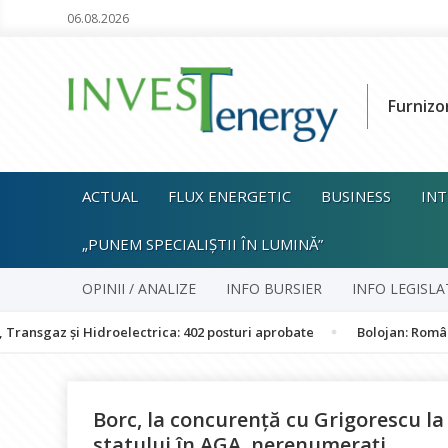
06.08.2026
Furnizo
ACTUAL
FLUX ENERGETIC
BUSINESS
INT
„PUNEM SPECIALIȘTII ÎN LUMINĂ”
OPINII / ANALIZE
INFO BURSIER
INFO LEGISLA
i Hidroelectrica: 402 posturi aprobate
Bolojan: România nu este 
Borc, la concurență cu Grigorescu la
statului în AGA, nerenumerați