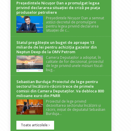
Președintele Nicuşor Dan a promulgat legea
privind declararea situaţiei de criză pe piaţa
produselor petroliere
Președintele Nicușor Dan a semnat
astăzi decretul de promulgare
pentru legea privind declararea
situației de c...
Statul pregătește un buget de aproape 13
miliarde de lei pentru achiziția gazelor din
Neptun Deep de la OMV Petrom
Camera Deputaților a adoptat, în
calitate de for decizional, proiectul
de lege privind unele măsuri fiscal-
bug...
Sebastian Burduja: Proiectul de lege pentru
sectorul încălzirii-răcirii trece de primele
comisii din Camera Deputaților. Va debloca 800
milioane euro din PNRR
Proiectul de lege privind
dezvoltarea sectorului încălzirii și
răcirii, inițiat de deputatul Sebastian
Burduja...
Toate articolele