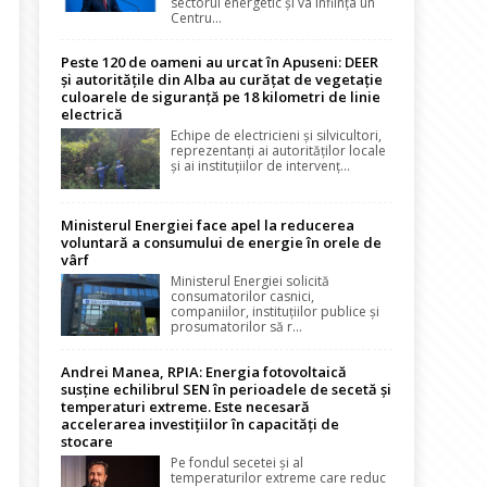
sectorul energetic și va înființa un
Centru...
Peste 120 de oameni au urcat în Apuseni: DEER
și autoritățile din Alba au curățat de vegetație
culoarele de siguranță pe 18 kilometri de linie
electrică
Echipe de electricieni și silvicultori,
reprezentanți ai autorităților locale
și ai instituțiilor de intervenț...
Ministerul Energiei face apel la reducerea
voluntară a consumului de energie în orele de
vârf
Ministerul Energiei solicită
consumatorilor casnici,
companiilor, instituțiilor publice și
prosumatorilor să r...
Andrei Manea, RPIA: Energia fotovoltaică
susține echilibrul SEN în perioadele de secetă și
temperaturi extreme. Este necesară
accelerarea investițiilor în capacități de
stocare
Pe fondul secetei și al
temperaturilor extreme care reduc