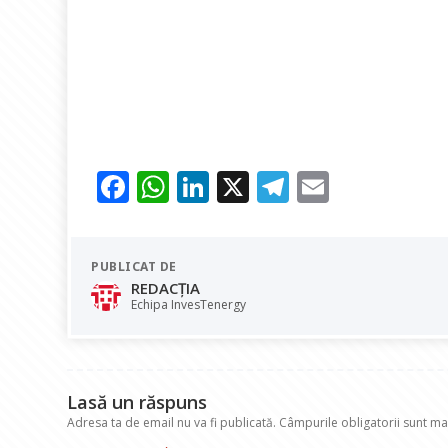
F
W
Li
X
T
E
ac
h
n
el
m
e
at
k
e
ai
PUBLICAT DE
b
s
e
gr
l
REDACȚIA
o
A
dI
a
Echipa InvesTenergy
o
p
n
m
k
p
Lasă un răspuns
Adresa ta de email nu va fi publicată.
Câmpurile obligatorii sunt m