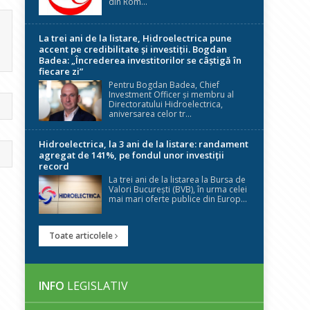
din Rom...
La trei ani de la listare, Hidroelectrica pune
accent pe credibilitate și investiții. Bogdan
Badea: „Încrederea investitorilor se câștigă în
fiecare zi”
Pentru Bogdan Badea, Chief
Investment Officer și membru al
Directoratului Hidroelectrica,
aniversarea celor tr...
Hidroelectrica, la 3 ani de la listare: randament
agregat de 141%, pe fondul unor investiții
record
La trei ani de la listarea la Bursa de
Valori București (BVB), în urma celei
mai mari oferte publice din Europ...
Toate articolele
INFO
LEGISLATIV