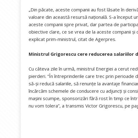
„Din păcate, aceste companii au fost lăsate în derivă
valoare din această resursă naţională. S-a început u
aceste companii spre privat, dar partea de participa
obiective clare, ce se vrea de la aceste companii ş
explicat prim-ministrul, citat de Agerpres.
Ministrul Grigorescu cere reducerea salariilor d
Cu câteva zile în urmă, ministrul Energiei a cerut redu
pierderi. “În întreprinderile care trec prin perioade di
să-și reducă salariile, să renunțe la avantaje financia
încărcăm schemele de conducere cu adjuncți și cons
mașini scumpe, sponsorizări fără rost în timp ce înt
nu vom tolera”, a transmis Victor Grigorescu, pe pa