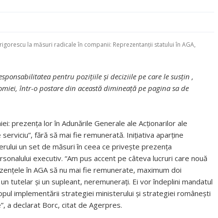
rigorescu la măsuri radicale în companii: Reprezentanții statului în AGA,
ponsabilitatea pentru pozițiile și deciziile pe care le susțin ,
nomiei, într-o postare din această dimineață pe pagina sa de
ei: prezența lor în Adunările Generale ale Acționarilor ale
serviciu”, fără să mai fie remunerată. Inițiativa aparține
erului un set de măsuri în ceea ce priveşte prezenţa
personalului executiv. “Am pus accent pe câteva lucruri care nouă
ezenţele în AGA să nu mai fie remunerate, maximum doi
 un tutelar şi un supleant, neremuneraţi. Ei vor îndeplini mandatul
scopul implementării strategiei ministerului şi strategiei româneşti
e”, a declarat Borc, citat de Agerpres.