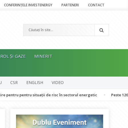
CONFERINȚELE INVESTENERGY
PARTENERI
CONTACT
ROL ȘI GAZE
MINERIT
U
CSR
ENGLISH
VIDEO
entru situații de risc în sectorul energetic
Peste 120 de oameni 