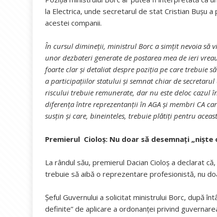
la Electrica, unde secretarul de stat Cristian Bușu a
acestei companii.
În cursul dimineții, ministrul Borc a simțit nevoia să
unor dezbateri generate de postarea mea de ieri vrea
foarte clar și detaliat despre poziția pe care trebuie 
a participațiilor statului și semnat chiar de secretaru
riscului trebuie remunerate, dar nu este deloc cazul în
diferența între reprezentanții în AGA și membri CA care
susțin și care, bineinteles, trebuie plătiți pentru aceast
Premierul Cioloş: Nu doar să desemnaţi „nişte oa
La rândul său, premierul Dacian Cioloş a declarat că, 
trebuie să aibă o reprezentare profesionistă, nu doar
Șeful Guvernului a solicitat ministrului Borc, după înt
definite” de aplicare a ordonanţei privind guvernare