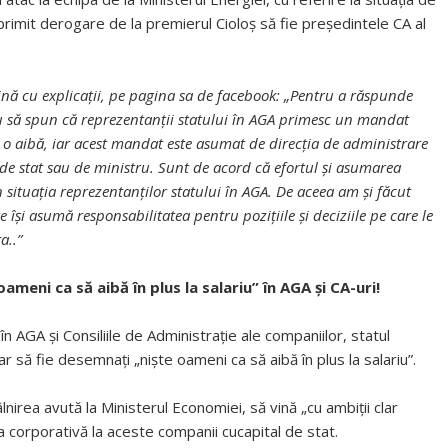
 primit derogare de la premierul Cioloș să fie președintele CA al
 vină cu explicații, pe pagina sa de facebook: „Pentru a răspunde
u să spun că reprezentanții statului în AGA primesc un mandat
să o aibă, iar acest mandat este asumat de direcția de administrare
l de stat sau de ministru. Sunt de acord că efortul și asumarea
 situația reprezentanților statului în AGA. De aceea am și făcut
 își asumă responsabilitatea pentru pozițiile și deciziile pe care le
a..”
meni ca să aibă în plus la salariu” în AGA și CA-uri!
în AGA şi Consiliile de Administraţie ale companiilor, statul
 să fie desemnaţi „nişte oameni ca să aibă în plus la salariu”.
âlnirea avută la Ministerul Economiei, să vină „cu ambiţii clar
a corporativă la aceste companii cucapital de stat.