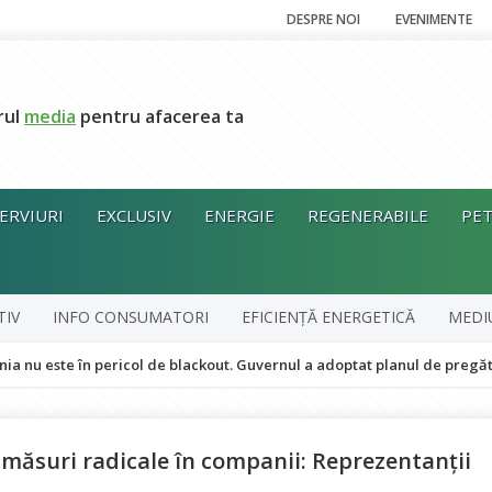
DESPRE NOI
EVENIMENTE
rul
media
pentru afacerea ta
ERVIURI
EXCLUSIV
ENERGIE
REGENERABILE
PET
TIV
INFO CONSUMATORI
EFICIENȚĂ ENERGETICĂ
MEDI
în pericol de blackout. Guvernul a adoptat planul de pregătire pentru p
 măsuri radicale în companii: Reprezentanții