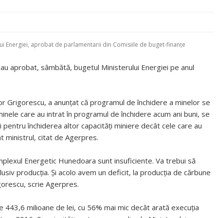
ui Energiei, aprobat de parlamentarii din Comisiile de buget-finanţe
 au aprobat, sâmbătă, bugetul Ministerului Energiei pe anul
ctor Grigorescu, a anunțat că programul de închidere a minelor se
minele care au intrat în programul de închidere acum ani buni, se
i pentru închiderea altor capacităţi miniere decât cele care au
at ministrul, citat de Agerpres.
plexul Energetic Hunedoara sunt insuficiente. Va trebui să
iv producţia. Şi acolo avem un deficit, la producţia de cărbune
gorescu, scrie Agerpres.
e 443,6 milioane de lei, cu 56% mai mic decât arată execuţia