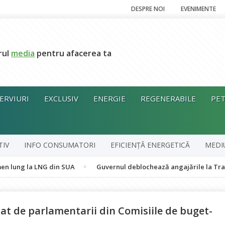
DESPRE NOI
EVENIMENTE
rul
media
pentru afacerea ta
ERVIURI
EXCLUSIV
ENERGIE
REGENERABILE
PET
TIV
INFO CONSUMATORI
EFICIENȚĂ ENERGETICĂ
MEDI
a LNG din SUA
Guvernul deblochează angajările la Transelectrica
at de parlamentarii din Comisiile de buget-