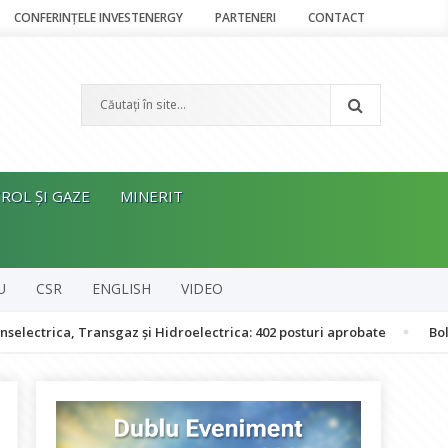
CONFERINȚELE INVESTENERGY
PARTENERI
CONTACT
ROL ȘI GAZE
MINERIT
U
CSR
ENGLISH
VIDEO
, Transgaz și Hidroelectrica: 402 posturi aprobate
Bolojan: Româ