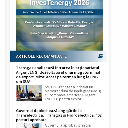
ARTICOLE RECOMANDATE
Transgaz analizează intrarea în acționariatul
Argent LNG, dezvoltatorul unui megaterminal
de export. Miza: acces pe termen lung la LNG
din SUA
SNTGN Transgaz a încheiat un
Memorandum de Înțelegere (MoU)
cu compania americană Argent
LNG LLC pentru explor...
Guvernul deblochează angajările la
Transelectrica, Transgaz și Hidroelectrica: 402
posturi aprobate
Guvernul a aprobat, prin trei