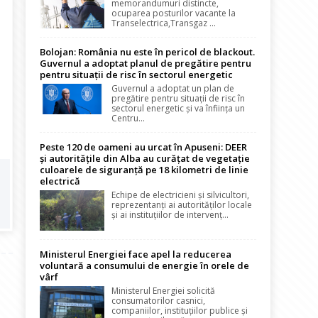
memorandumuri distincte,
ocuparea posturilor vacante la
Transelectrica,Transgaz ...
Bolojan: România nu este în pericol de blackout.
Guvernul a adoptat planul de pregătire pentru
pentru situații de risc în sectorul energetic
Guvernul a adoptat un plan de
pregătire pentru situații de risc în
sectorul energetic și va înființa un
Centru...
Peste 120 de oameni au urcat în Apuseni: DEER
și autoritățile din Alba au curățat de vegetație
culoarele de siguranță pe 18 kilometri de linie
electrică
Echipe de electricieni și silvicultori,
reprezentanți ai autorităților locale
și ai instituțiilor de intervenț...
Ministerul Energiei face apel la reducerea
voluntară a consumului de energie în orele de
vârf
Ministerul Energiei solicită
consumatorilor casnici,
companiilor, instituțiilor publice și