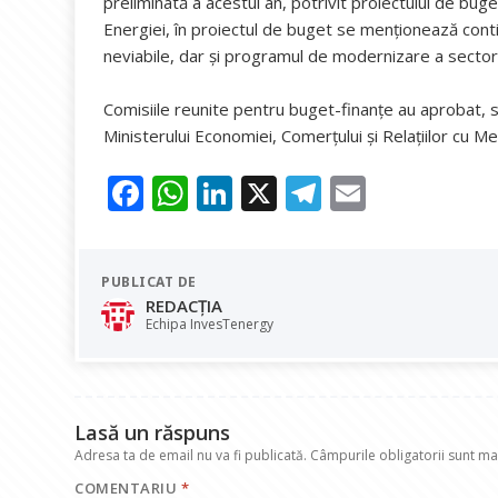
preliminată a acestui an, potrivit proiectului de bug
Energiei, în proiectul de buget se menţionează cont
neviabile, dar şi programul de modernizare a sectoru
Comisiile reunite pentru buget-finanţe au aprobat,
Ministerului Economiei, Comerţului şi Relaţiilor cu Me
F
W
Li
X
T
E
ac
h
n
el
m
e
at
k
e
ai
PUBLICAT DE
b
s
e
gr
l
REDACȚIA
o
A
dI
a
Echipa InvesTenergy
o
p
n
m
k
p
Lasă un răspuns
Adresa ta de email nu va fi publicată.
Câmpurile obligatorii sunt m
COMENTARIU
*