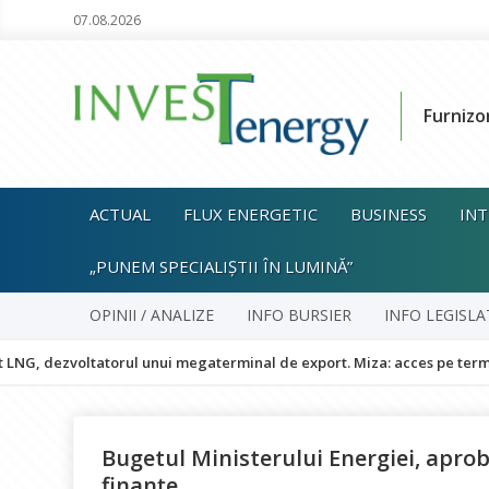
07.08.2026
Furnizo
ACTUAL
FLUX ENERGETIC
BUSINESS
INT
„PUNEM SPECIALIȘTII ÎN LUMINĂ”
OPINII / ANALIZE
INFO BURSIER
INFO LEGISLA
zvoltatorul unui megaterminal de export. Miza: acces pe termen lung l
Bugetul Ministerului Energiei, aprob
finanţe