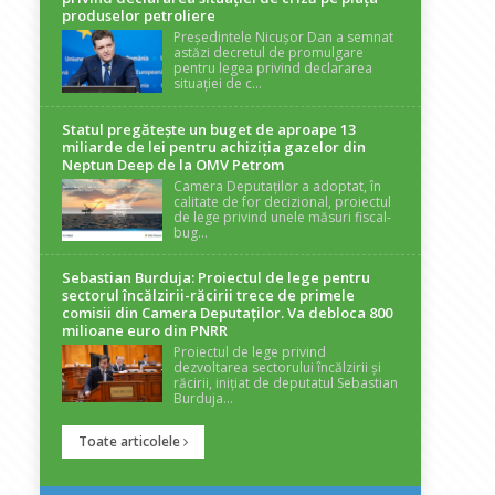
produselor petroliere
Președintele Nicușor Dan a semnat
astăzi decretul de promulgare
pentru legea privind declararea
situației de c...
Statul pregătește un buget de aproape 13
miliarde de lei pentru achiziția gazelor din
Neptun Deep de la OMV Petrom
Camera Deputaților a adoptat, în
calitate de for decizional, proiectul
de lege privind unele măsuri fiscal-
bug...
Sebastian Burduja: Proiectul de lege pentru
sectorul încălzirii-răcirii trece de primele
comisii din Camera Deputaților. Va debloca 800
milioane euro din PNRR
Proiectul de lege privind
dezvoltarea sectorului încălzirii și
răcirii, inițiat de deputatul Sebastian
Burduja...
Toate articolele