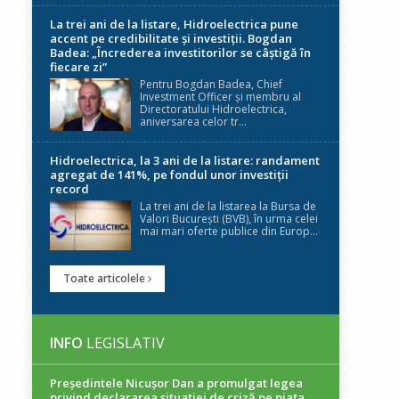
La trei ani de la listare, Hidroelectrica pune
accent pe credibilitate și investiții. Bogdan
Badea: „Încrederea investitorilor se câștigă în
fiecare zi”
Pentru Bogdan Badea, Chief
Investment Officer și membru al
Directoratului Hidroelectrica,
aniversarea celor tr...
Hidroelectrica, la 3 ani de la listare: randament
agregat de 141%, pe fondul unor investiții
record
La trei ani de la listarea la Bursa de
Valori București (BVB), în urma celei
mai mari oferte publice din Europ...
Toate articolele
INFO
LEGISLATIV
Președintele Nicuşor Dan a promulgat legea
privind declararea situaţiei de criză pe piaţa