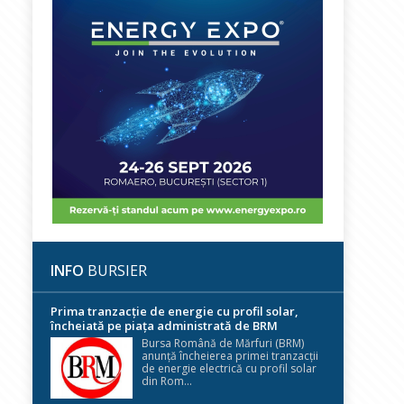
INFO
BURSIER
Prima tranzacție de energie cu profil solar,
încheiată pe piața administrată de BRM
Bursa Română de Mărfuri (BRM)
anunță încheierea primei tranzacții
de energie electrică cu profil solar
din Rom...