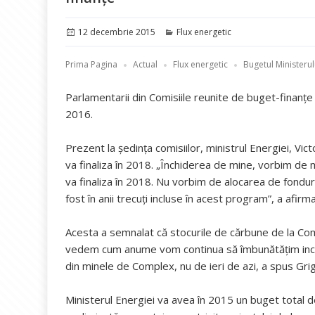
Publicat
Categorii
12 decembrie 2015
Flux energetic
pe
Prima Pagina
Actual
Flux energetic
Bugetul Ministerul
Parlamentarii din Comisiile reunite de buget-finanţe
2016.
Prezent la ședința comisiilor, ministrul Energiei, Vi
va finaliza în 2018. „Închiderea de mine, vorbim de 
va finaliza în 2018. Nu vorbim de alocarea de fondur
fost în anii trecuţi incluse în acest program”, a afirm
Acesta a semnalat că stocurile de cărbune de la Com
vedem cum anume vom continua să îmbunătăţim inclus
din minele de Complex, nu de ieri de azi, a spus Gri
Ministerul Energiei va avea în 2015 un buget total d