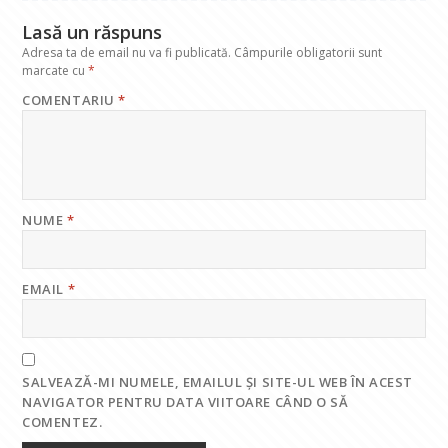
k
p
Lasă un răspuns
Adresa ta de email nu va fi publicată.
Câmpurile obligatorii sunt
marcate cu
*
COMENTARIU
*
NUME
*
EMAIL
*
SALVEAZĂ-MI NUMELE, EMAILUL ȘI SITE-UL WEB ÎN ACEST
NAVIGATOR PENTRU DATA VIITOARE CÂND O SĂ
COMENTEZ.