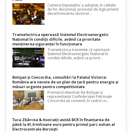
Camera Deputaților a adoptat, în calitate
de for decizional, proiectul de lege privind
decarbonizarea sectorul...
Transelectrica operează Sistemul Electroenergetic
Național în condiții dificile, având ca prioritate
menținerea siguranței în funcționare
Transelectrica transmite că operează
Sistemul Electroenergetic Național în
condiții dificile, având ca priorit...
Bolojan și Concordia, consultări la Palatul Victoria:
România are nevoie de un plan de țară pentru energie și
măsuri urgente pentru competitivitate
Premierul interimar Ilie Bolojan și
reprezentanții Confederației Patronale
Concordia au convenit, în cadrul co...
Țuca Zbârcea & Asociații asistă BCR în finanțarea de
până la 61,6 milioane euro pentru primul parc eolian al
Electrocentrale Borzești