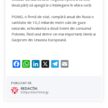
două părți să ajungă la o înțelegere în afara curții.
PGNiG, o firmă de stat, cumpără anual din Rusia o
cantitate de 10,2 miliarde metri cubi de gaze
naturale, echivalentul a două treimi din consumul
Poloniei, fiind unul dintre cei mai importanți clienți ai
Gazprom din Uniunea Europeană.
F
W
Li
X
T
E
ac
h
n
el
m
e
at
k
e
ai
PUBLICAT DE
b
s
e
gr
l
REDACȚIA
o
A
dI
a
Echipa InvesTenergy
o
p
n
m