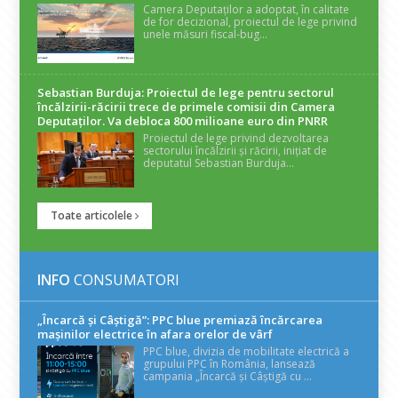
Camera Deputaților a adoptat, în calitate
de for decizional, proiectul de lege privind
unele măsuri fiscal-bug...
Sebastian Burduja: Proiectul de lege pentru sectorul
încălzirii-răcirii trece de primele comisii din Camera
Deputaților. Va debloca 800 milioane euro din PNRR
Proiectul de lege privind dezvoltarea
sectorului încălzirii și răcirii, inițiat de
deputatul Sebastian Burduja...
Toate articolele
INFO
CONSUMATORI
„Încarcă și Câștigă”: PPC blue premiază încărcarea
mașinilor electrice în afara orelor de vârf
PPC blue, divizia de mobilitate electrică a
grupului PPC în România, lansează
campania „Încarcă și Câștigă cu ...