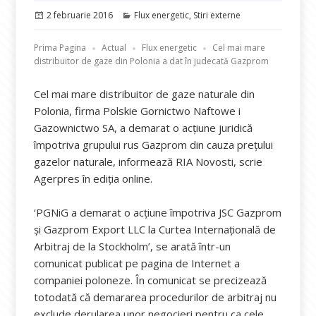
Publicat
Categorii
2 februarie 2016
Flux energetic
,
Stiri externe
pe
Prima Pagina
Actual
Flux energetic
Cel mai mare
distribuitor de gaze din Polonia a dat în judecată Gazprom
Cel mai mare distribuitor de gaze naturale din
Polonia, firma Polskie Gornictwo Naftowe i
Gazownictwo SA, a demarat o acțiune juridică
împotriva grupului rus Gazprom din cauza prețului
gazelor naturale, informează RIA Novosti, scrie
Agerpres în ediția online.
‘PGNiG a demarat o acțiune împotriva JSC Gazprom
și Gazprom Export LLC la Curtea Internațională de
Arbitraj de la Stockholm’, se arată într-un
comunicat publicat pe pagina de Internet a
companiei poloneze. În comunicat se precizează
totodată că demararea procedurilor de arbitraj nu
exclude derularea unor negocieri pentru ca cele