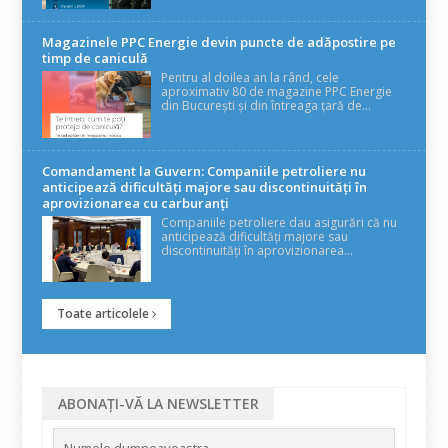
Magazinele PPC Energie devin puncte de adăpostire pe
timp de caniculă
Pentru al doilea an la rând, cele
aproximativ 80 de magazine PPC Energie
din București și din întreaga țară de...
Comandament la Guvern: Companiile petroliere nu
anticipează dificultăți majore sau discontinuități în
aprovizionarea cu carburanți
Companiile petroliere dau asigurări că nu
anticipează dificultăți majore sau
discontinuități în aprovizionarea...
Toate articolele
ABONAȚI-VĂ LA NEWSLETTER